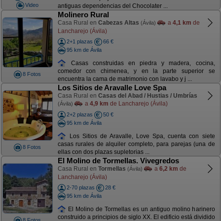
Video
antiguas dependencias del Chocolater ...
Molinero Rural
Casa Rural en
Cabezas Altas
a
4,1 km
de
(Ávila)
Lancharejo (Ávila)
2+1 plazas
66 €
95 km de Ávila
Casas construidas en piedra y madera, cocina,
comedor con chimenea, y en la parte superior se
8 Fotos
encuentra la cama de matrimonio con lavabo y j ...
Los Sitios de Aravalle Love Spa
Casa Rural en
Casas del Abad / Hustias / Umbrías
a
4,9 km
de Lancharejo (Ávila)
(Ávila)
2+2 plazas
50 €
95 km de Ávila
Los Sitios de Aravalle, Love Spa, cuenta con siete
casas rurales de alquiler completo, para parejas (una de
8 Fotos
ellas con dos plazas supletorias ...
El Molino de Tormellas. Vivegredos
Casa Rural en
Tormellas
a
6,2 km
de
(Ávila)
Lancharejo (Ávila)
2-70 plazas
28 €
95 km de Ávila
El Molino de Tormellas es un antiguo molino harinero
construido a principios de siglo XX. El edificio está dividido
8 Fotos