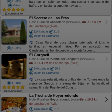
8 Fotos
baja hay un salón-comedor, una cocina y un cuarto de
Video
baño; y en la planta superior hay cu ...
(1 comentario)
El Secreto de Las Eras
Casa Rural en
Candelario
a
15,5 km
(Salamanca)
de Lancharejo (Ávila)
12+3 plazas
31 €
70 km de Salamanca
Casa Rural de doce plazas orientada al turismo
familiar, en especial niños. Por su ubicación en
8 Fotos
Candelario, un bonito pueblo de montaña con ...
El Gorgocil
Casa Rural en
Puente del Congosto
(Salamanca)
a
16,3 km
de Lancharejo (Ávila)
2-8+1 plazas
25 €
65 km de Salamanca
La casa está situada a orillas del río Tormes entre la
8 Fotos
sierra de Gredos y la sierra de Béjar, en la localidad
salmantina del Puente del Cong ...
(3 comentarios)
La Trocha de Hoyorredondo
Hotel Rural en
Hoyorredondo
a
16,9 km
(Ávila)
de Lancharejo (Ávila)
14+6 plazas
31 €