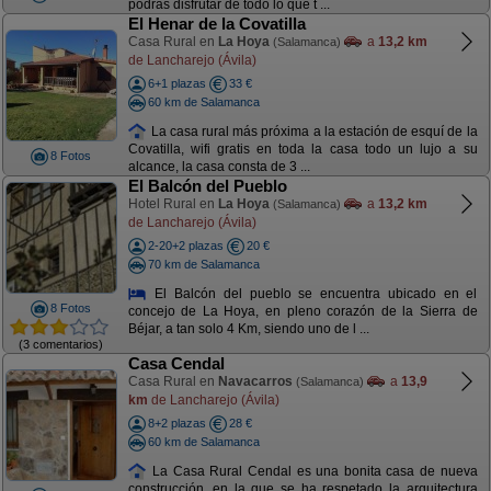
podrás disfrutar de todo lo que t ...
El Henar de la Covatilla
Casa Rural en
La Hoya
a
13,2 km
(Salamanca)
de Lancharejo (Ávila)
6+1 plazas
33 €
60 km de Salamanca
La casa rural más próxima a la estación de esquí de la
Covatilla, wifi gratis en toda la casa todo un lujo a su
8 Fotos
alcance, la casa consta de 3 ...
El Balcón del Pueblo
Hotel Rural en
La Hoya
a
13,2 km
(Salamanca)
de Lancharejo (Ávila)
2-20+2 plazas
20 €
70 km de Salamanca
El Balcón del pueblo se encuentra ubicado en el
8 Fotos
concejo de La Hoya, en pleno corazón de la Sierra de
Béjar, a tan solo 4 Km, siendo uno de l ...
(3 comentarios)
Casa Cendal
Casa Rural en
Navacarros
a
13,9
(Salamanca)
km
de Lancharejo (Ávila)
8+2 plazas
28 €
60 km de Salamanca
La Casa Rural Cendal es una bonita casa de nueva
construcción, en la que se ha respetado la arquitectura