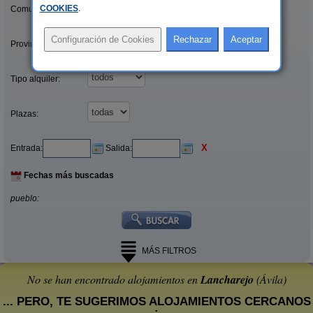
COOKIES
.
Comunidades:
Provincias/Islas:
Tipo alquiler:
Plazas:
X
Entrada:
Salida:
Fechas más buscadas
pueblo:
MÁS FILTROS
No se han encontrado alojamientos en
Lancharejo
(Ávila)
... PERO, TE SUGERIMOS ALOJAMIENTOS CERCANOS
: