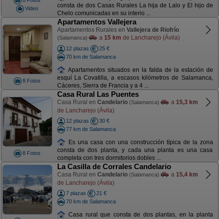
8 Fotos
consta de dos Casas Rurales La hija de Lalo y El hijo de
Video
Chelo comunicadas en su interio ...
Apartamentos Vallejera
Apartamentos Rurales en
Vallejera de Riofrío
a
15 km
de Lancharejo (Ávila)
(Salamanca)
12 plazas
25 €
70 km de Salamanca
Apartamentos situados en la falda de la estación de
esquí La Covatilla, a escasos kilómetros de Salamanca,
8 Fotos
Cáceres, Sierra de Francia y a 4 ...
Casa Rural Las Puentes
Casa Rural en
Candelario
a
15,3 km
(Salamanca)
de Lancharejo (Ávila)
12 plazas
30 €
77 km de Salamanca
Es una casa con una construcción típica de la zona
consta de dos planta, y cada una planta es una casa
8 Fotos
completa con tres dormitorios dobles ...
La Casilla de Corrales Candelario
Casa Rural en
Candelario
a
15,4 km
(Salamanca)
de Lancharejo (Ávila)
7 plazas
21 €
70 km de Salamanca
Casa rural que consta de dos plantas, en la planta