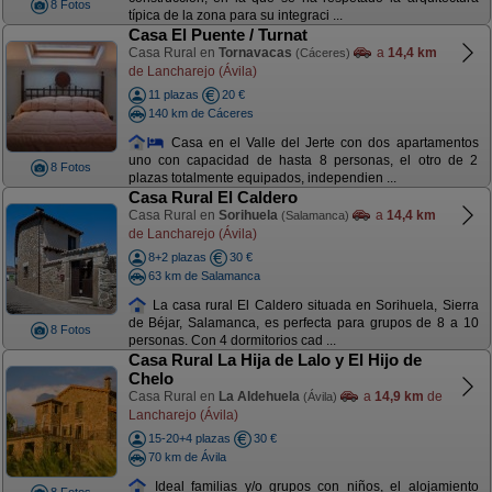
8 Fotos
típica de la zona para su integraci ...
Casa El Puente / Turnat
Casa Rural en
Tornavacas
a
14,4 km
(Cáceres)
de Lancharejo (Ávila)
11 plazas
20 €
140 km de Cáceres
Casa en el Valle del Jerte con dos apartamentos
uno con capacidad de hasta 8 personas, el otro de 2
8 Fotos
plazas totalmente equipados, independien ...
Casa Rural El Caldero
Casa Rural en
Sorihuela
a
14,4 km
(Salamanca)
de Lancharejo (Ávila)
8+2 plazas
30 €
63 km de Salamanca
La casa rural El Caldero situada en Sorihuela, Sierra
de Béjar, Salamanca, es perfecta para grupos de 8 a 10
8 Fotos
personas. Con 4 dormitorios cad ...
Casa Rural La Hija de Lalo y El Hijo de
Chelo
Casa Rural en
La Aldehuela
a
14,9 km
de
(Ávila)
Lancharejo (Ávila)
15-20+4 plazas
30 €
70 km de Ávila
Ideal familias y/o grupos con niños, el alojamiento