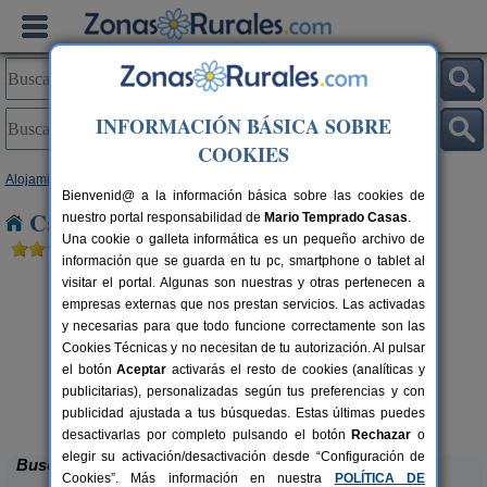
INFORMACIÓN BÁSICA SOBRE
COOKIES
Alojamientos
>
Castilla y León
>
Ávila
> Lancharejo
Bienvenid@ a la información básica sobre las cookies de
Casas Rurales cerca de Lancharejo
nuestro portal responsabilidad de
Mario Temprado Casas
.
Una cookie o galleta informática es un pequeño archivo de
información que se guarda en tu pc, smartphone o tablet al
visitar el portal. Algunas son nuestras y otras pertenecen a
empresas externas que nos prestan servicios. Las activadas
y necesarias para que todo funcione correctamente son las
Cookies Técnicas y no necesitan de tu autorización. Al pulsar
el botón
Aceptar
activarás el resto de cookies (analíticas y
publicitarias), personalizadas según tus preferencias y con
Casa Rural El Rincón de Gredos
rs.
6-16+1 pers.
 €
38 €
publicidad ajustada a tus búsquedas. Estas últimas puedes
Navaluenga (Ávila)
desde
desactivarlas por completo pulsando el botón
Rechazar
o
elegir su activación/desactivación desde “Configuración de
Buscar
Cookies”. Más información en nuestra
POLÍTICA DE