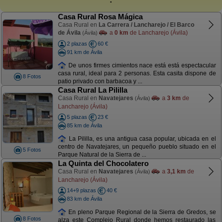
Casa Rural Rosa Mágica
Casa Rural en
La Carrera / Lancharejo / El Barco
de Ávila
a
0 km
de Lancharejo (Ávila)
(Ávila)
2 plazas
60 €
91 km de Ávila
De unos firmes cimientos nace está está espectacular
casa rural, ideal para 2 personas. Esta casita dispone de
8 Fotos
patio privado con barbacoa y ...
Casa Rural La Pililla
Casa Rural en
Navatejares
a
3 km
de
(Ávila)
Lancharejo (Ávila)
5 plazas
23 €
85 km de Ávila
La Pililla, es una antigua casa popular, ubicada en el
centro de Navatejares, un pequeño pueblo situado en el
5 Fotos
Parque Natural de la Sierra de ...
La Quinta del Chocolatero
Casa Rural en
Navatejares
a
3,1 km
de
(Ávila)
Lancharejo (Ávila)
14+9 plazas
40 €
83 km de Ávila
En pleno Parque Regional de la Sierra de Gredos, se
8 Fotos
alza este Complejo Rural donde hemos restaurado las