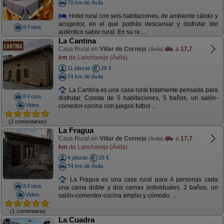
70 km de Ávila
Hotel rural con seis habitaciones, de ambiente cálido y
acogedor, en el que podrás descansar y disfrutar del
8 Fotos
auténtico sabor rural. En su re ...
La Cantina
Casa Rural en
Villar de Corneja
a
17,7
(Ávila)
km
de Lancharejo (Ávila)
11 plazas
26 €
74 km de Ávila
La Cantina es una casa rural totalmente pensada para
8 Fotos
disfrutar. Consta de 5 habitaciones, 5 baños, un salón-
Video
comedor-cocina con juegos futbol ...
(2 comentarios)
La Fragua
Casa Rural en
Villar de Corneja
a
17,7
(Ávila)
km
de Lancharejo (Ávila)
4 plazas
28 €
74 km de Ávila
La Fragua es una casa rural para 4 personas cada
8 Fotos
una cama doble y dos camas individuales, 2 baños, un
Video
salón-comerdor-cocina amplio y cómodo. ...
(1 comentario)
La Cuadra