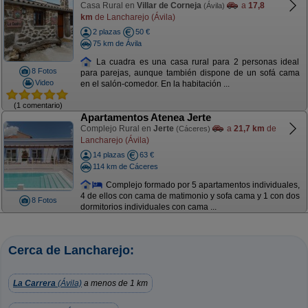
Casa Rural en
Villar de Corneja
a
17,8
(Ávila)
km
de Lancharejo (Ávila)
2 plazas
50 €
75 km de Ávila
La cuadra es una casa rural para 2 personas ideal
8 Fotos
para parejas, aunque también dispone de un sofá cama
Video
en el salón-comedor. En la habitación ...
(1 comentario)
Apartamentos Atenea Jerte
Complejo Rural en
Jerte
a
21,7 km
de
(Cáceres)
Lancharejo (Ávila)
14 plazas
63 €
114 km de Cáceres
Complejo formado por 5 apartamentos individuales,
4 de ellos con cama de matimonio y sofa cama y 1 con dos
8 Fotos
dormitorios individuales con cama ...
Cerca de Lancharejo:
La Carrera
(Ávila)
a menos de 1 km