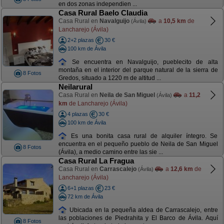
en dos zonas independien ...
Casa Rural Baelo Claudia
Casa Rural en
Navalguijo
a
10,5 km
de
(Ávila)
Lancharejo (Ávila)
2+2 plazas
30 €
100 km de Ávila
Se encuentra en Navalguijo, pueblecito de alta
montaña en el interior del parque natural de la sierra de
8 Fotos
Gredos, situado a 1220 m de altitud ...
Neilarural
Casa Rural en
Neila de San Miguel
a
11,2
(Ávila)
km
de Lancharejo (Ávila)
4 plazas
30 €
100 km de Ávila
Es una bonita casa rural de alquiler íntegro. Se
encuentra en el pequeño pueblo de Neila de San Miguel
8 Fotos
(Ávila), a medio camino entre las sie ...
Casa Rural La Fragua
Casa Rural en
Carrascalejo
a
12,6 km
de
(Ávila)
Lancharejo (Ávila)
6+1 plazas
23 €
72 km de Ávila
Ubicada en la pequeña aldea de Carrascalejo, entre
las poblaciones de Piedrahita y El Barco de Ávila. Aquí
8 Fotos