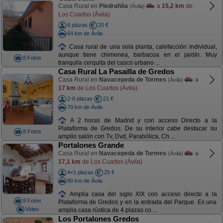
Casa Rural en
Piedrahíta
a
15,2 km
de
(Ávila)
Los Cuartos (Ávila)
6 plazas
20 €
64 km de Ávila
Casa rural de una sola planta, calefacción individual,
aunque tiene chimenea, barbacoa en el jardín. Muy
8 Fotos
tranquila cerquita del casco urbano ...
Casa Rural La Pasailla de Gredos
Casa Rural en
Navacepeda de Tormes
a
(Ávila)
17 km
de Los Cuartos (Ávila)
2-6 plazas
21 €
70 km de Ávila
A 2 horas de Madrid y con acceso Directo a la
Plataforma de Gredos. De su interior cabe destacar su
8 Fotos
amplio salón con Tv, Dvd, Parabólica, Ch ...
Portalones Grande
Casa Rural en
Navacepeda de Tormes
a
(Ávila)
17,1 km
de Los Cuartos (Ávila)
4+1 plazas
25 €
80 km de Ávila
Amplia casa del siglo XIX con acceso directo a la
8 Fotos
Plataforma de Gredos y en la entrada del Parque. Es una
Video
amplia casa rústica de 4 plazas co ...
Los Portalones Gredos