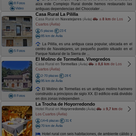
8 Fotos
alza este Complejo Rural donde hemos restaurado las
Video
antiguas dependencias del Chocolater ...
Casa Rural La Pililla
Casa Rural en
Navatejares
a
8 km
de Los
(Ávila)
Cuartos (Ávila)
5 plazas
23 €
85 km de Ávila
La Pililla, es una antigua casa popular, ubicada en el
centro de Navatejares, un pequeño pueblo situado en el
5 Fotos
Parque Natural de la Sierra de ...
El Molino de Tormellas. Vivegredos
Casa Rural en
Tormellas
a
8,6 km
de Los
(Ávila)
Cuartos (Ávila)
2-70 plazas
28 €
95 km de Ávila
El Molino de Tormellas es un antiguo molino harinero
construido a principios de siglo XX. El edificio está dividido
8 Fotos
en dos zonas independien ...
La Trocha de Hoyorredondo
Hotel Rural en
Hoyorredondo
a
9,7 km
de
(Ávila)
Los Cuartos (Ávila)
14+6 plazas
31 €
70 km de Ávila
Hotel rural con seis habitaciones, de ambiente cálido y