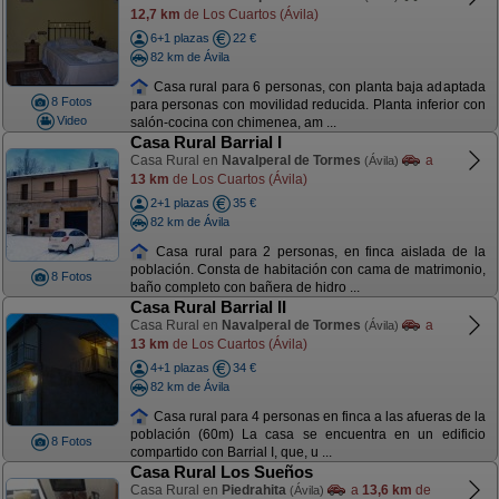
12,7 km
de Los Cuartos (Ávila)
6+1 plazas
22 €
82 km de Ávila
Casa rural para 6 personas, con planta baja adaptada
8 Fotos
para personas con movilidad reducida. Planta inferior con
Video
salón-cocina con chimenea, am ...
Casa Rural Barrial I
Casa Rural en
Navalperal de Tormes
a
(Ávila)
13 km
de Los Cuartos (Ávila)
2+1 plazas
35 €
82 km de Ávila
Casa rural para 2 personas, en finca aislada de la
población. Consta de habitación con cama de matrimonio,
8 Fotos
baño completo con bañera de hidro ...
Casa Rural Barrial II
Casa Rural en
Navalperal de Tormes
a
(Ávila)
13 km
de Los Cuartos (Ávila)
4+1 plazas
34 €
82 km de Ávila
Casa rural para 4 personas en finca a las afueras de la
población (60m) La casa se encuentra en un edificio
8 Fotos
compartido con Barrial I, que, u ...
Casa Rural Los Sueños
Casa Rural en
Piedrahita
a
13,6 km
de
(Ávila)