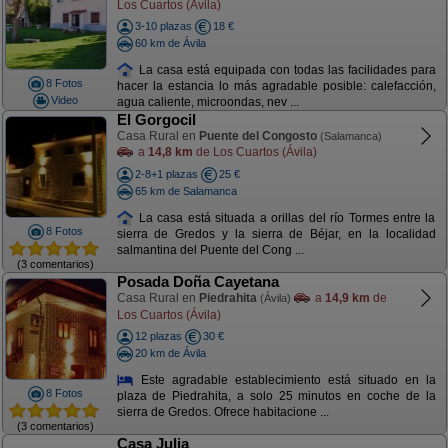
Los Cuartos (Ávila)
3-10 plazas
18 €
60 km de Ávila
La casa está equipada con todas las facilidades para
8 Fotos
hacer la estancia lo más agradable posible: calefacción,
Video
agua caliente, microondas, nev ...
El Gorgocil
Casa Rural en
Puente del Congosto
(Salamanca)
a
14,8 km
de Los Cuartos (Ávila)
2-8+1 plazas
25 €
65 km de Salamanca
La casa está situada a orillas del río Tormes entre la
8 Fotos
sierra de Gredos y la sierra de Béjar, en la localidad
salmantina del Puente del Cong ...
(3 comentarios)
Posada Doña Cayetana
Casa Rural en
Piedrahita
a
14,9 km
de
(Ávila)
Los Cuartos (Ávila)
12 plazas
30 €
20 km de Ávila
Este agradable establecimiento está situado en la
8 Fotos
plaza de Piedrahita, a solo 25 minutos en coche de la
sierra de Gredos. Ofrece habitacione ...
(3 comentarios)
Casa Julia