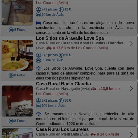
Los Cuartos (Ávila)
7+1 plazas
12 €
54 km de Ávila
Casa rural los sueños es un alojamiento de nueva
construcion situado en la provincia de Ávila mas
8 Fotos
concretamente en la villa de los duques de ...
Los Sitios de Aravalle Love Spa
Casa Rural en
Casas del Abad / Hustias / Umbrías
a
13,6 km
de Los Cuartos (Ávila)
(Ávila)
2+2 plazas
50 €
95 km de Ávila
Los Sitios de Aravalle, Love Spa, cuenta con siete
casas rurales de alquiler completo, para parejas (una de
8 Fotos
ellas con dos plazas supletorias ...
Casa Rural Baelo Claudia
Casa Rural en
Navalguijo
a
13,9 km
de
(Ávila)
Los Cuartos (Ávila)
2+2 plazas
30 €
100 km de Ávila
Se encuentra en Navalguijo, pueblecito de alta
montaña en el interior del parque natural de la sierra de
8 Fotos
Gredos, situado a 1220 m de altitud ...
Casa Rural Los Laureles
Casa Rural en
Piedrahita
a
14,6 km
de
(Ávila)