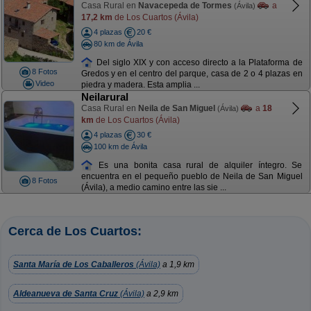
Casa Rural en
Navacepeda de Tormes
a
(Ávila)
17,2 km
de Los Cuartos (Ávila)
4 plazas
20 €
80 km de Ávila
Del siglo XIX y con acceso directo a la Plataforma de
8 Fotos
Gredos y en el centro del parque, casa de 2 o 4 plazas en
Video
piedra y madera. Esta amplia ...
Neilarural
Casa Rural en
Neila de San Miguel
a
18
(Ávila)
km
de Los Cuartos (Ávila)
4 plazas
30 €
100 km de Ávila
Es una bonita casa rural de alquiler íntegro. Se
encuentra en el pequeño pueblo de Neila de San Miguel
8 Fotos
(Ávila), a medio camino entre las sie ...
Cerca de Los Cuartos:
Santa María de Los Caballeros
(Ávila)
a 1,9 km
Aldeanueva de Santa Cruz
(Ávila)
a 2,9 km