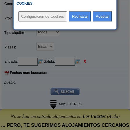
COOKIES
.
Comunidades:
Provincias/Islas:
Tipo alquiler:
Plazas:
X
Entrada:
Salida:
Fechas más buscadas
pueblo:
MÁS FILTROS
No se han encontrado alojamientos en
Los Cuartos
(Ávila)
... PERO, TE SUGERIMOS ALOJAMIENTOS CERCANOS
: