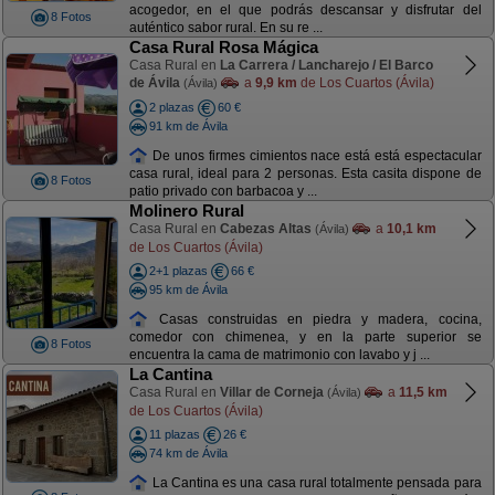
acogedor, en el que podrás descansar y disfrutar del
8 Fotos
auténtico sabor rural. En su re ...
Casa Rural Rosa Mágica
Casa Rural en
La Carrera / Lancharejo / El Barco
de Ávila
a
9,9 km
de Los Cuartos (Ávila)
(Ávila)
2 plazas
60 €
91 km de Ávila
De unos firmes cimientos nace está está espectacular
casa rural, ideal para 2 personas. Esta casita dispone de
8 Fotos
patio privado con barbacoa y ...
Molinero Rural
Casa Rural en
Cabezas Altas
a
10,1 km
(Ávila)
de Los Cuartos (Ávila)
2+1 plazas
66 €
95 km de Ávila
Casas construidas en piedra y madera, cocina,
comedor con chimenea, y en la parte superior se
8 Fotos
encuentra la cama de matrimonio con lavabo y j ...
La Cantina
Casa Rural en
Villar de Corneja
a
11,5 km
(Ávila)
de Los Cuartos (Ávila)
11 plazas
26 €
74 km de Ávila
La Cantina es una casa rural totalmente pensada para