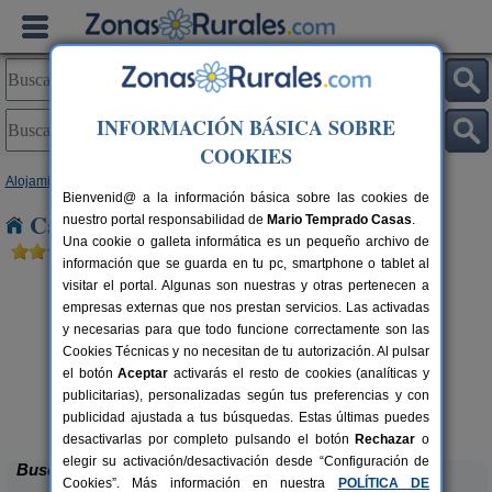
INFORMACIÓN BÁSICA SOBRE
COOKIES
Alojamientos
>
Castilla y León
>
Ávila
> Los Cuartos
Bienvenid@ a la información básica sobre las cookies de
Casas Rurales cerca de Los Cuartos
nuestro portal responsabilidad de
Mario Temprado Casas
.
Una cookie o galleta informática es un pequeño archivo de
información que se guarda en tu pc, smartphone o tablet al
visitar el portal. Algunas son nuestras y otras pertenecen a
empresas externas que nos prestan servicios. Las activadas
y necesarias para que todo funcione correctamente son las
Cookies Técnicas y no necesitan de tu autorización. Al pulsar
el botón
Aceptar
activarás el resto de cookies (analíticas y
publicitarias), personalizadas según tus preferencias y con
Casa Rural El Rincón de Gredos
rs.
6-16+1 pers.
 €
38 €
publicidad ajustada a tus búsquedas. Estas últimas puedes
Navaluenga (Ávila)
desde
desactivarlas por completo pulsando el botón
Rechazar
o
elegir su activación/desactivación desde “Configuración de
Buscar
Cookies”. Más información en nuestra
POLÍTICA DE