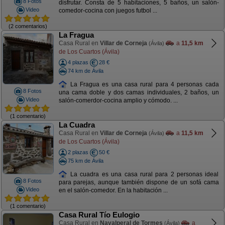
8 Fotos
disfrutar. Consta de 5 habitaciones, 5 baños, un salón-
Video
comedor-cocina con juegos futbol ...
(2 comentarios)
La Fragua
Casa Rural en
Villar de Corneja
a
11,5 km
(Ávila)
de Los Cuartos (Ávila)
4 plazas
28 €
74 km de Ávila
La Fragua es una casa rural para 4 personas cada
8 Fotos
una cama doble y dos camas individuales, 2 baños, un
Video
salón-comerdor-cocina amplio y cómodo. ...
(1 comentario)
La Cuadra
Casa Rural en
Villar de Corneja
a
11,5 km
(Ávila)
de Los Cuartos (Ávila)
2 plazas
50 €
75 km de Ávila
La cuadra es una casa rural para 2 personas ideal
8 Fotos
para parejas, aunque también dispone de un sofá cama
Video
en el salón-comedor. En la habitación ...
(1 comentario)
Casa Rural Tío Eulogio
Casa Rural en
Navalperal de Tormes
a
(Ávila)