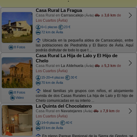
Casa Rural La Fragua
Casa Rural en
Carrascalejo
a
3,6 km
de
(Ávila)
Los Cuartos (Ávila)
6+1 plazas
23 €
72 km de Ávila
Ubicada en la pequeña aldea de Carrascalejo, entre
las poblaciones de Piedrahita y El Barco de Ávila. Aquí
8 Fotos
podrás disfrutar de todo lo que t ...
Casa Rural La Hija de Lalo y El Hijo de
Chelo
Casa Rural en
La Aldehuela
a
5,3 km
de
(Ávila)
Los Cuartos (Ávila)
15-20+4 plazas
30 €
70 km de Ávila
Ideal familias y/o grupos con niños, el alojamiento
8 Fotos
consta de dos Casas Rurales La hija de Lalo y El hijo de
Video
Chelo comunicadas en su interio ...
La Quinta del Chocolatero
Casa Rural en
Navatejares
a
7,9 km
de
(Ávila)
Los Cuartos (Ávila)
14+9 plazas
40 €
83 km de Ávila
En pleno Parque Regional de la Sierra de Gredos, se