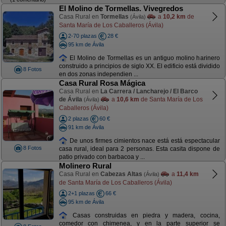
El Molino de Tormellas. Vivegredos
Casa Rural en
Tormellas
a
10,2 km
de
(Ávila)
Santa María de Los Caballeros (Ávila)
2-70 plazas
28 €
95 km de Ávila
El Molino de Tormellas es un antiguo molino harinero
construido a principios de siglo XX. El edificio está dividido
8 Fotos
en dos zonas independien ...
Casa Rural Rosa Mágica
Casa Rural en
La Carrera / Lancharejo / El Barco
de Ávila
a
10,6 km
de Santa María de Los
(Ávila)
Caballeros (Ávila)
2 plazas
60 €
91 km de Ávila
De unos firmes cimientos nace está está espectacular
8 Fotos
casa rural, ideal para 2 personas. Esta casita dispone de
patio privado con barbacoa y ...
Molinero Rural
Casa Rural en
Cabezas Altas
a
11,4 km
(Ávila)
de Santa María de Los Caballeros (Ávila)
2+1 plazas
66 €
95 km de Ávila
Casas construidas en piedra y madera, cocina,
comedor con chimenea, y en la parte superior se