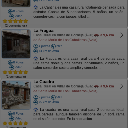
La Cantina es una casa rural totalmente pensada para
8 Fotos
disfrutar. Consta de 5 habitaciones, 5 baños, un salón-
Video
comedor-cocina con juegos futbol ...
(2 comentarios)
La Fragua
Casa Rural en
Villar de Corneja
a
9,6 km
(Ávila)
de Santa María de Los Caballeros (Ávila)
4 plazas
28 €
74 km de Ávila
La Fragua es una casa rural para 4 personas cada
8 Fotos
una cama doble y dos camas individuales, 2 baños, un
Video
salón-comerdor-cocina amplio y cómodo. ...
(1 comentario)
La Cuadra
Casa Rural en
Villar de Corneja
a
9,6 km
(Ávila)
de Santa María de Los Caballeros (Ávila)
2 plazas
50 €
75 km de Ávila
La cuadra es una casa rural para 2 personas ideal
8 Fotos
para parejas, aunque también dispone de un sofá cama
Video
en el salón-comedor. En la habitación ...
(1 comentario)