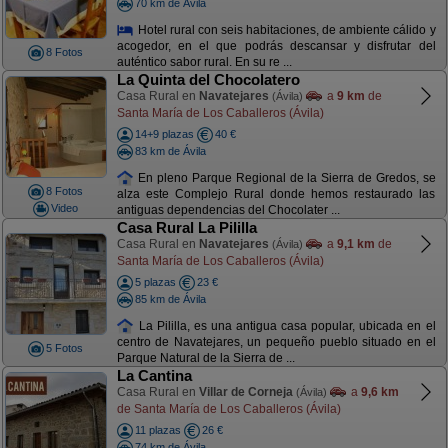
70 km de Ávila
Hotel rural con seis habitaciones, de ambiente cálido y
acogedor, en el que podrás descansar y disfrutar del
8 Fotos
auténtico sabor rural. En su re ...
La Quinta del Chocolatero
Casa Rural en
Navatejares
a
9 km
de
(Ávila)
Santa María de Los Caballeros (Ávila)
14+9 plazas
40 €
83 km de Ávila
En pleno Parque Regional de la Sierra de Gredos, se
8 Fotos
alza este Complejo Rural donde hemos restaurado las
Video
antiguas dependencias del Chocolater ...
Casa Rural La Pililla
Casa Rural en
Navatejares
a
9,1 km
de
(Ávila)
Santa María de Los Caballeros (Ávila)
5 plazas
23 €
85 km de Ávila
La Pililla, es una antigua casa popular, ubicada en el
centro de Navatejares, un pequeño pueblo situado en el
5 Fotos
Parque Natural de la Sierra de ...
La Cantina
Casa Rural en
Villar de Corneja
a
9,6 km
(Ávila)
de Santa María de Los Caballeros (Ávila)
11 plazas
26 €
74 km de Ávila