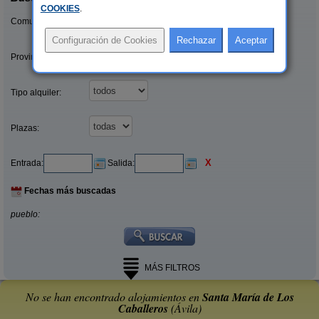
COOKIES
.
Comunidades:
Provincias/Islas:
Tipo alquiler:
Plazas:
X
Entrada:
Salida:
Fechas más buscadas
pueblo:
MÁS FILTROS
No se han encontrado alojamientos en
Santa María de Los
Caballeros
(Ávila)