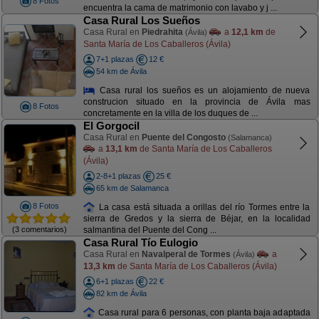
8 Fotos
encuentra la cama de matrimonio con lavabo y j ...
Casa Rural Los Sueños
Casa Rural en
Piedrahita
a
12,1 km
de
(Ávila)
Santa María de Los Caballeros (Ávila)
7+1 plazas
12 €
54 km de Ávila
Casa rural los sueños es un alojamiento de nueva
construcion situado en la provincia de Ávila mas
8 Fotos
concretamente en la villa de los duques de ...
El Gorgocil
Casa Rural en
Puente del Congosto
(Salamanca)
a
13,1 km
de Santa María de Los Caballeros
(Ávila)
2-8+1 plazas
25 €
65 km de Salamanca
8 Fotos
La casa está situada a orillas del río Tormes entre la
sierra de Gredos y la sierra de Béjar, en la localidad
(3 comentarios)
salmantina del Puente del Cong ...
Casa Rural Tío Eulogio
Casa Rural en
Navalperal de Tormes
a
(Ávila)
13,3 km
de Santa María de Los Caballeros (Ávila)
6+1 plazas
22 €
82 km de Ávila
Casa rural para 6 personas, con planta baja adaptada