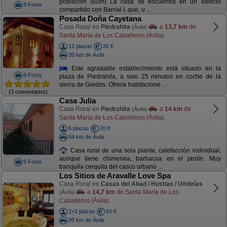
población (60m) La casa se encuentra en un edificio
8 Fotos
compartido con Barrial I, que, u ...
Posada Doña Cayetana
Casa Rural en
Piedrahita
a
13,7 km
de
(Ávila)
Santa María de Los Caballeros (Ávila)
12 plazas
30 €
20 km de Ávila
Este agradable establecimiento está situado en la
8 Fotos
plaza de Piedrahita, a solo 25 minutos en coche de la
sierra de Gredos. Ofrece habitacione ...
(3 comentarios)
Casa Julia
Casa Rural en
Piedrahíta
a
14 km
de
(Ávila)
Santa María de Los Caballeros (Ávila)
6 plazas
20 €
64 km de Ávila
Casa rural de una sola planta, calefacción individual,
aunque tiene chimenea, barbacoa en el jardín. Muy
8 Fotos
tranquila cerquita del casco urbano ...
Los Sitios de Aravalle Love Spa
Casa Rural en
Casas del Abad / Hustias / Umbrías
a
14,7 km
de Santa María de Los
(Ávila)
Caballeros (Ávila)
2+2 plazas
50 €
95 km de Ávila