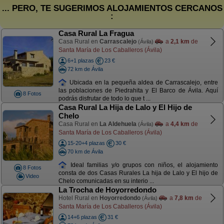
... PERO, TE SUGERIMOS ALOJAMIENTOS CERCANOS
:
Casa Rural La Fragua
Casa Rural en
Carrascalejo
a
2,1 km
de
(Ávila)
Santa María de Los Caballeros (Ávila)
6+1 plazas
23 €
72 km de Ávila
Ubicada en la pequeña aldea de Carrascalejo, entre
las poblaciones de Piedrahita y El Barco de Ávila. Aquí
8 Fotos
podrás disfrutar de todo lo que t ...
Casa Rural La Hija de Lalo y El Hijo de
Chelo
Casa Rural en
La Aldehuela
a
4,4 km
de
(Ávila)
Santa María de Los Caballeros (Ávila)
15-20+4 plazas
30 €
70 km de Ávila
Ideal familias y/o grupos con niños, el alojamiento
8 Fotos
consta de dos Casas Rurales La hija de Lalo y El hijo de
Video
Chelo comunicadas en su interio ...
La Trocha de Hoyorredondo
Hotel Rural en
Hoyorredondo
a
7,8 km
de
(Ávila)
Santa María de Los Caballeros (Ávila)
14+6 plazas
31 €