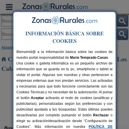
INFORMACIÓN BÁSICA SOBRE
COOKIES
Alojamientos
>
Castilla y León
>
Ávila
> Santa María de Los Caballeros
Bienvenid@ a la información básica sobre las cookies de
Casas Rurales cerca de Santa María de Los
nuestro portal responsabilidad de
Mario Temprado Casas
.
Una cookie o galleta informática es un pequeño archivo de
Caballeros
información que se guarda en tu pc, smartphone o tablet al
visitar el portal. Algunas son nuestras y otras pertenecen a
empresas externas que nos prestan servicios. Las activadas
y necesarias para que todo funcione correctamente son las
Cookies Técnicas y no necesitan de tu autorización. Al pulsar
el botón
Aceptar
activarás el resto de cookies (analíticas y
publicitarias), personalizadas según tus preferencias y con
publicidad ajustada a tus búsquedas. Estas últimas puedes
Casa Rural El Rincón de Gredos
rs.
6-16+1 pers.
 €
38 €
Navaluenga (Ávila)
desde
desactivarlas por completo pulsando el botón
Rechazar
o
elegir su activación/desactivación desde “Configuración de
Cookies”. Más información en nuestra
POLÍTICA DE
Buscar