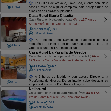
Los Sitios de Aravalle, Love Spa, cuenta con siete
8 Fotos
casas rurales de alquiler completo, para parejas (una de
ellas con dos plazas supletorias ...
Casa Rural Baelo Claudia
Casa Rural en
Navalguijo
a
15,7 km
de
(Ávila)
Santa María de Los Caballeros (Ávila)
2+2 plazas
30 €
100 km de Ávila
Se encuentra en Navalguijo, pueblecito de alta
montaña en el interior del parque natural de la sierra de
8 Fotos
Gredos, situado a 1220 m de altitud ...
Casa Rural La Pasailla de Gredos
Casa Rural en
Navacepeda de Tormes
a
(Ávila)
17,3 km
de Santa María de Los Caballeros (Ávila)
2-6 plazas
21 €
70 km de Ávila
A 2 horas de Madrid y con acceso Directo a la
Plataforma de Gredos. De su interior cabe destacar su
8 Fotos
amplio salón con Tv, Dvd, Parabólica, Ch ...
Neilarural
Casa Rural en
Neila de San Miguel
a
17,4
(Ávila)
km
de Santa María de Los Caballeros (Ávila)
4 plazas
30 €
100 km de Ávila