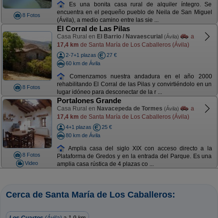
Es una bonita casa rural de alquiler íntegro. Se
encuentra en el pequeño pueblo de Neila de San Miguel
8 Fotos
(Ávila), a medio camino entre las sie ...
El Corral de Las Pilas
Casa Rural en
El Barrio / Navaescurial
a
(Ávila)
17,4 km
de Santa María de Los Caballeros (Ávila)
2-7+1 plazas
27 €
60 km de Ávila
Comenzamos nuestra andadura en el año 2000
rehabilitando El Corral de las Pilas y convirtiéndolo en un
8 Fotos
lugar idóneo para desconectar de la r ...
Portalones Grande
Casa Rural en
Navacepeda de Tormes
a
(Ávila)
17,4 km
de Santa María de Los Caballeros (Ávila)
4+1 plazas
25 €
80 km de Ávila
Amplia casa del siglo XIX con acceso directo a la
8 Fotos
Plataforma de Gredos y en la entrada del Parque. Es una
Video
amplia casa rústica de 4 plazas co ...
Cerca de Santa María de Los Caballeros: