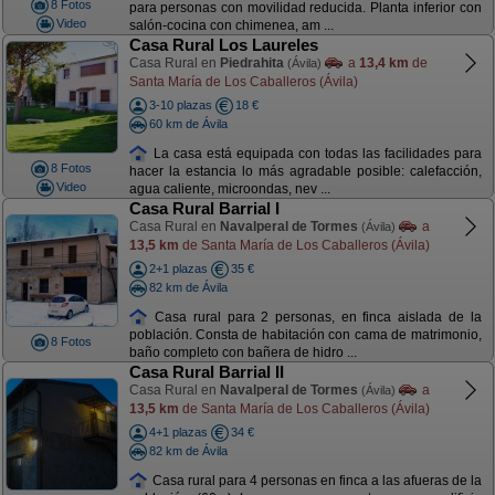
8 Fotos
para personas con movilidad reducida. Planta inferior con
Video
salón-cocina con chimenea, am ...
Casa Rural Los Laureles
Casa Rural en
Piedrahita
a
13,4 km
de
(Ávila)
Santa María de Los Caballeros (Ávila)
3-10 plazas
18 €
60 km de Ávila
La casa está equipada con todas las facilidades para
8 Fotos
hacer la estancia lo más agradable posible: calefacción,
Video
agua caliente, microondas, nev ...
Casa Rural Barrial I
Casa Rural en
Navalperal de Tormes
a
(Ávila)
13,5 km
de Santa María de Los Caballeros (Ávila)
2+1 plazas
35 €
82 km de Ávila
Casa rural para 2 personas, en finca aislada de la
población. Consta de habitación con cama de matrimonio,
8 Fotos
baño completo con bañera de hidro ...
Casa Rural Barrial II
Casa Rural en
Navalperal de Tormes
a
(Ávila)
13,5 km
de Santa María de Los Caballeros (Ávila)
4+1 plazas
34 €
82 km de Ávila
Casa rural para 4 personas en finca a las afueras de la