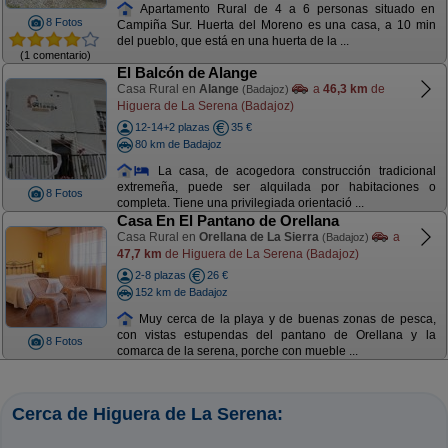
Apartamento Rural de 4 a 6 personas situado en
8 Fotos
Campiña Sur. Huerta del Moreno es una casa, a 10 min
del pueblo, que está en una huerta de la ...
(1 comentario)
El Balcón de Alange
Casa Rural en
Alange
a
46,3 km
de
(Badajoz)
Higuera de La Serena (Badajoz)
12-14+2 plazas
35 €
80 km de Badajoz
La casa, de acogedora construcción tradicional
extremeña, puede ser alquilada por habitaciones o
8 Fotos
completa. Tiene una privilegiada orientació ...
Casa En El Pantano de Orellana
Casa Rural en
Orellana de La Sierra
a
(Badajoz)
47,7 km
de Higuera de La Serena (Badajoz)
2-8 plazas
26 €
152 km de Badajoz
Muy cerca de la playa y de buenas zonas de pesca,
con vistas estupendas del pantano de Orellana y la
8 Fotos
comarca de la serena, porche con mueble ...
Cerca de Higuera de La Serena: