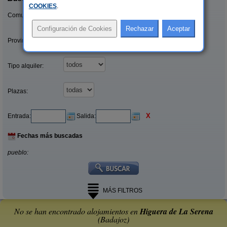
COOKIES
.
Comunidades:
Provincias/Islas:
Tipo alquiler:
Plazas:
X
Entrada:
Salida:
Fechas más buscadas
pueblo:
MÁS FILTROS
No se han encontrado alojamientos en
Higuera de La Serena
(Badajoz)