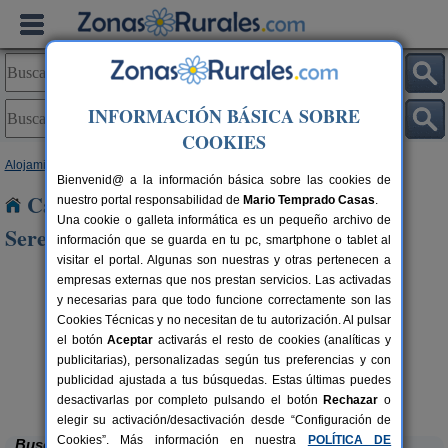
INFORMACIÓN BÁSICA SOBRE
COOKIES
Alojamientos
>
Extremadura
>
Badajoz
> Higuera de La Serena
Bienvenid@ a la información básica sobre las cookies de
Casas Rurales cerca de Higuera de La
nuestro portal responsabilidad de
Mario Temprado Casas
.
Una cookie o galleta informática es un pequeño archivo de
Serena
información que se guarda en tu pc, smartphone o tablet al
visitar el portal. Algunas son nuestras y otras pertenecen a
empresas externas que nos prestan servicios. Las activadas
y necesarias para que todo funcione correctamente son las
Cookies Técnicas y no necesitan de tu autorización. Al pulsar
el botón
Aceptar
activarás el resto de cookies (analíticas y
publicitarias), personalizadas según tus preferencias y con
publicidad ajustada a tus búsquedas. Estas últimas puedes
Casa Lares
rs.
8 pers.
 €
27 €
Casas de Don Pedro (Badajoz)
desde
desactivarlas por completo pulsando el botón
Rechazar
o
elegir su activación/desactivación desde “Configuración de
Cookies”. Más información en nuestra
POLÍTICA DE
Buscar