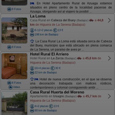
En Hotel Apartamento Rural de Azuaga estamos
situados en pleno centro de la localidad pacense de
8 Fotos
Azuaga, otorgando así al viajero la posibil ...
La Loma
Casa Rural en
Cabeza del Buey
a
44,8
(Badajoz)
km
de Higuera de La Serena (Badajoz)
6-12+2 plazas
13 €
198 km de Badajoz
La Casa Rural La Loma está situada cerca de Cabeza
del Buey, municipio que está ubicado en plena comarca
8 Fotos
de La Serena, un paraíso de aves pr ...
Hotel Rural El Arriero
Hotel Rural en
La Zarza
a
45,6 km
de
(Badajoz)
Higuera de La Serena (Badajoz)
16+4 plazas
30 €
22 km de Badajoz
Hotel de nueva construcción, en el que se observa
8 Fotos
una decoración trabajada con matices rústicos,
Video
contemporáneos y colonial consiguiendo ambi ...
Casa Rural Huerta del Moreno
Apartamento en
Usagre
a
45,7 km
de
(Badajoz)
Higuera de La Serena (Badajoz)
4+2 plazas
13 €
90 km de Badajoz