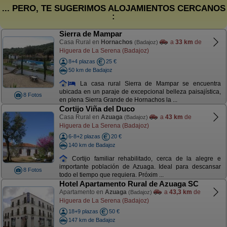
... PERO, TE SUGERIMOS ALOJAMIENTOS CERCANOS
:
Sierra de Mampar
Casa Rural en
Hornachos
a
33 km
de
(Badajoz)
Higuera de La Serena (Badajoz)
8+4 plazas
25 €
50 km de Badajoz
La casa rural Sierra de Mampar se encuentra
ubicada en un paraje de excepcional belleza paisajística,
8 Fotos
en plena Sierra Grande de Hornachos la ...
Cortijo Viña del Duco
Casa Rural en
Azuaga
a
43 km
de
(Badajoz)
Higuera de La Serena (Badajoz)
6-8+2 plazas
20 €
140 km de Badajoz
Cortijo familiar rehabilitado, cerca de la alegre e
importante población de Azuaga. Ideal para descansar
8 Fotos
todo el tiempo que requiera. Próxim ...
Hotel Apartamento Rural de Azuaga SC
Apartamento en
Azuaga
a
43,3 km
de
(Badajoz)
Higuera de La Serena (Badajoz)
18+9 plazas
50 €
147 km de Badajoz