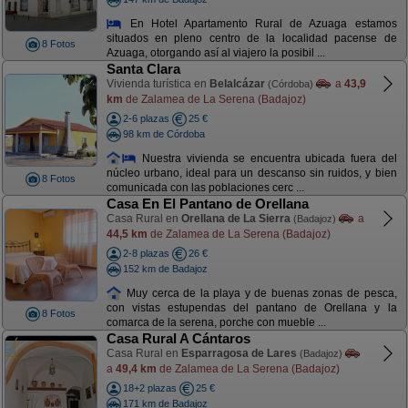
En Hotel Apartamento Rural de Azuaga estamos
situados en pleno centro de la localidad pacense de
8 Fotos
Azuaga, otorgando así al viajero la posibil ...
Santa Clara
Vivienda turística en
Belalcázar
a
43,9
(Córdoba)
km
de Zalamea de La Serena (Badajoz)
2-6 plazas
25 €
98 km de Córdoba
Nuestra vivienda se encuentra ubicada fuera del
núcleo urbano, ideal para un descanso sin ruidos, y bien
8 Fotos
comunicada con las poblaciones cerc ...
Casa En El Pantano de Orellana
Casa Rural en
Orellana de La Sierra
a
(Badajoz)
44,5 km
de Zalamea de La Serena (Badajoz)
2-8 plazas
26 €
152 km de Badajoz
Muy cerca de la playa y de buenas zonas de pesca,
con vistas estupendas del pantano de Orellana y la
8 Fotos
comarca de la serena, porche con mueble ...
Casa Rural A Cántaros
Casa Rural en
Esparragosa de Lares
(Badajoz)
a
49,4 km
de Zalamea de La Serena (Badajoz)
18+2 plazas
25 €
171 km de Badajoz