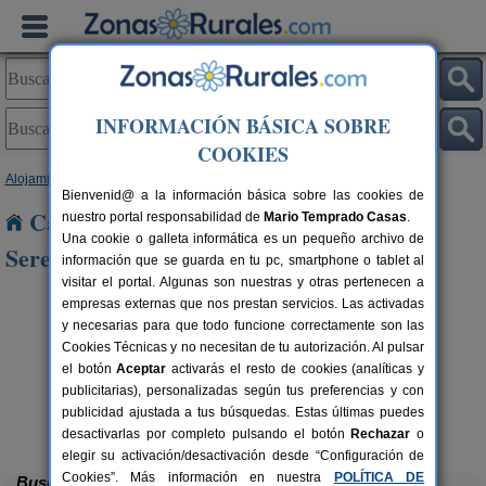
INFORMACIÓN BÁSICA SOBRE
COOKIES
Alojamientos
>
Extremadura
>
Badajoz
> Zalamea de La Serena
Bienvenid@ a la información básica sobre las cookies de
Casas Rurales cerca de Zalamea de La
nuestro portal responsabilidad de
Mario Temprado Casas
.
Una cookie o galleta informática es un pequeño archivo de
Serena
información que se guarda en tu pc, smartphone o tablet al
visitar el portal. Algunas son nuestras y otras pertenecen a
empresas externas que nos prestan servicios. Las activadas
y necesarias para que todo funcione correctamente son las
Cookies Técnicas y no necesitan de tu autorización. Al pulsar
el botón
Aceptar
activarás el resto de cookies (analíticas y
publicitarias), personalizadas según tus preferencias y con
publicidad ajustada a tus búsquedas. Estas últimas puedes
San Matías
rs.
40+1 pers.
 €
19 €
Castilblanco (Badajoz)
desde
desactivarlas por completo pulsando el botón
Rechazar
o
elegir su activación/desactivación desde “Configuración de
Cookies”. Más información en nuestra
POLÍTICA DE
Buscar