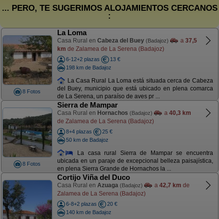
... PERO, TE SUGERIMOS ALOJAMIENTOS CERCANOS
:
La Loma
Casa Rural en
Cabeza del Buey
a
37,5
(Badajoz)
km
de Zalamea de La Serena (Badajoz)
6-12+2 plazas
13 €
198 km de Badajoz
La Casa Rural La Loma está situada cerca de Cabeza
del Buey, municipio que está ubicado en plena comarca
8 Fotos
de La Serena, un paraíso de aves pr ...
Sierra de Mampar
Casa Rural en
Hornachos
a
40,3 km
(Badajoz)
de Zalamea de La Serena (Badajoz)
8+4 plazas
25 €
50 km de Badajoz
La casa rural Sierra de Mampar se encuentra
ubicada en un paraje de excepcional belleza paisajística,
8 Fotos
en plena Sierra Grande de Hornachos la ...
Cortijo Viña del Duco
Casa Rural en
Azuaga
a
42,7 km
de
(Badajoz)
Zalamea de La Serena (Badajoz)
6-8+2 plazas
20 €
140 km de Badajoz