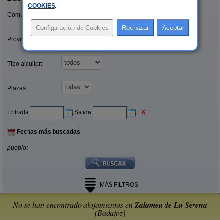
COOKIES
.
Comunidades:
Provincias/Islas:
Tipo alquiler:
Plazas:
X
Entrada:
Salida:
Fechas más buscadas
pueblo:
MÁS FILTROS
No se han encontrado alojamientos en
Zalamea de La Serena
(Badajoz)