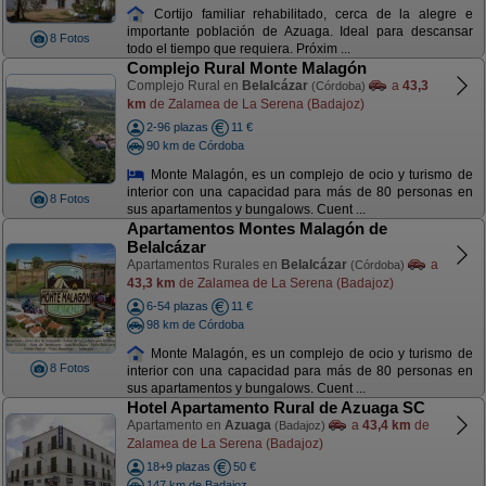
Cortijo familiar rehabilitado, cerca de la alegre e
importante población de Azuaga. Ideal para descansar
8 Fotos
todo el tiempo que requiera. Próxim ...
Complejo Rural Monte Malagón
Complejo Rural en
Belalcázar
a
43,3
(Córdoba)
km
de Zalamea de La Serena (Badajoz)
2-96 plazas
11 €
90 km de Córdoba
Monte Malagón, es un complejo de ocio y turismo de
interior con una capacidad para más de 80 personas en
8 Fotos
sus apartamentos y bungalows. Cuent ...
Apartamentos Montes Malagón de
Belalcázar
Apartamentos Rurales en
Belalcázar
a
(Córdoba)
43,3 km
de Zalamea de La Serena (Badajoz)
6-54 plazas
11 €
98 km de Córdoba
Monte Malagón, es un complejo de ocio y turismo de
8 Fotos
interior con una capacidad para más de 80 personas en
sus apartamentos y bungalows. Cuent ...
Hotel Apartamento Rural de Azuaga SC
Apartamento en
Azuaga
a
43,4 km
de
(Badajoz)
Zalamea de La Serena (Badajoz)
18+9 plazas
50 €
147 km de Badajoz