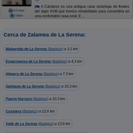
A Cántaros es una antigua casa solariega de finales
8 Fotos
del siglo XVIII que hemos rehabilitado para convertirla en
Video
una confortable casa rural. E ...
Cerca de Zalamea de La Serena:
Malpartida de La Serena
(Badajoz)
a 3,1 km
Esparragosa de La Serena
(Badajoz)
a 4,3 km
Higuera de La Serena
(Badajoz)
a 7,3 km
Quintana de La Serena
(Badajoz)
a 10,3 km
Puerto Hurraco
(Badajoz)
a 10,3 km
Castuera
(Badajoz)
a 12,6 km
Valle de La Serena
(Badajoz)
a 13,6 km