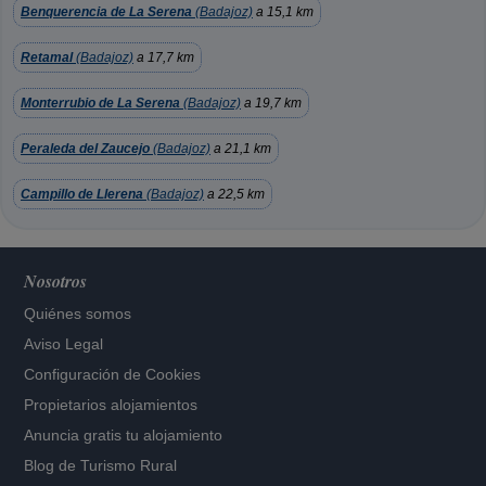
Benquerencia de La Serena
(Badajoz)
a 15,1 km
Retamal
(Badajoz)
a 17,7 km
Monterrubio de La Serena
(Badajoz)
a 19,7 km
Peraleda del Zaucejo
(Badajoz)
a 21,1 km
Campillo de Llerena
(Badajoz)
a 22,5 km
Nosotros
Quiénes somos
Aviso Legal
Configuración de Cookies
Propietarios alojamientos
Anuncia gratis tu alojamiento
Blog de Turismo Rural