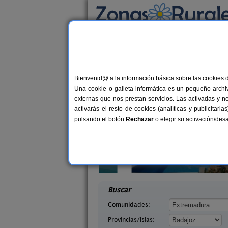
Busca por alojamiento
Alojamientos
>
Extremadura
>
Badajoz
> Ca
Casas Rurales cerca 
Bienvenid@ a la información básica sobre las cookies 
Una cookie o galleta informática es un pequeño archiv
externas que nos prestan servicios. Las activadas y n
activarás el resto de cookies (analíticas y publicita
pulsando el botón
Rechazar
o elegir su activación/de
Casa Rural Parque Natural de
12+
 Águila
Cornalvo
20+3 pers.
desd
33 €
adajoz)
Mirandilla (Badajoz)
desde
Buscar
Comunidades:
Provincias/Islas: