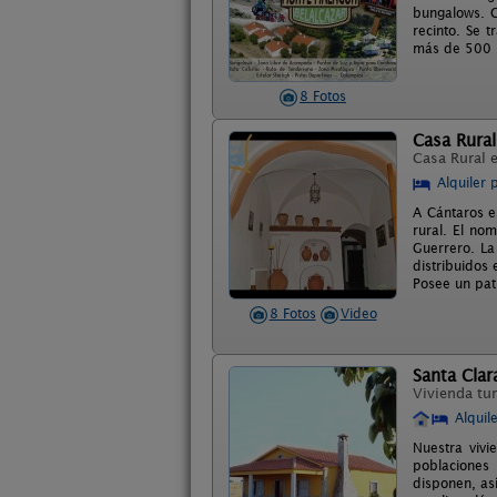
bungalows. C
recinto. Se 
más de 500 h
8 Fotos
Casa Rural
Casa Rural 
Alquiler 
A Cántaros e
rural. El no
Guerrero. La
distribuidos
Posee un pati
8 Fotos
Video
Santa Clar
Vivienda tur
Alquil
Nuestra vivi
poblaciones 
disponen, as