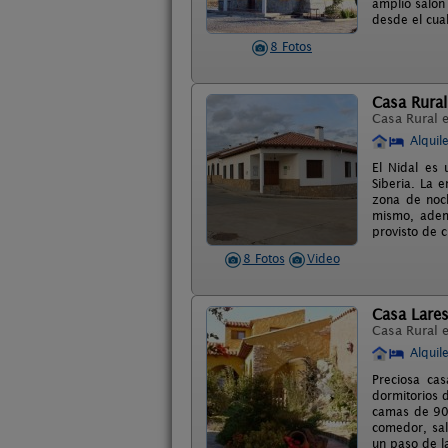
amplio salón
desde el cua
8 Fotos
Casa Rural
Casa Rural 
Alquil
El Nidal es 
Siberia. La 
zona de noch
mismo, adem
provisto de 
8 Fotos
Video
Casa Lare
Casa Rural 
Alquil
Preciosa cas
dormitorios 
camas de 90 
comedor, sal
un paso de l