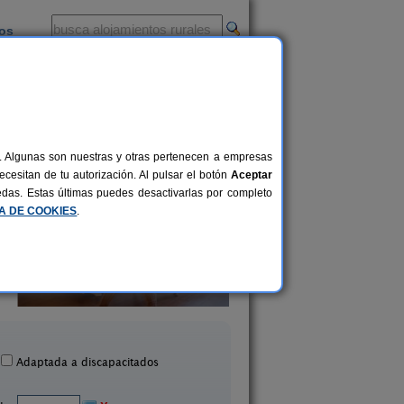
ios
-
al. Algunas son nuestras y otras pertenecen a empresas
cesitan de tu autorización. Al pulsar el botón
Aceptar
uedas. Estas últimas puedes desactivarlas por completo
CA DE COOKIES
.
 En El Pantano de Orellana
Casa Rural A Cánta
2-8 pers.
26 €
llana de La Sierra (Badajoz)
Esparragosa de Lares (B
desde
Adaptada a discapacitados