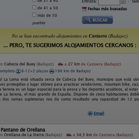
de 31 a 40
Entrada:
-
Sal
de 41 a 50
Fechas más buscadas
más de 50
pueblo:
No se han encontrado alojamientos en
Castuera
(Badajoz)
... PERO, TE SUGERIMOS ALOJAMIENTOS CERCANOS :
en
Cabeza del Buey
(Badajoz)
a
27 km
de Castuera (Badajoz)
completo
6-12+2 plazas
198 km de Badajoz
al La Loma está situada cerca de Cabeza del Buey, municipio que está ub
ves protegidas y lugar idóneo para practicar senderismo, mountain bike, caz
a Serena es un lugar especial para la pesca y los deportes acuáticos, al esta
e La Serena, el más grande de España. Dispone de cinco habitaciones dobles
 dos camas supletorias nos da como resultado una capacidad de 12 per
.
Email
 Pantano de Orellana
en
Orellana de La Sierra
(Badajoz)
a
34,5 km
de Castuera (Badajoz)