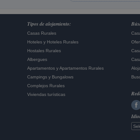
Tipos de alojamiento:
Búsq
Casas Rurales
Casa
Hoteles
y
Hoteles Rurales
Ofer
Hostales Rurales
Casa
Albergues
Casa
Apartamentos
y
Apartamentos Rurales
Aloj
Campings y Bungalows
Busc
Complejos Rurales
Rede
Viviendas turísticas
Idi