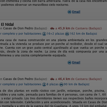
 con chimenea y cocina con barra americana. Fuera de la casa nos encontram
l podemos observar un maravilloso cielo nocturno.
Email
 El Nidal
en
Casas de Don Pedro
(Badajoz)
a
45,9 km
de Castuera (Badajoz)
er completo y por habitaciones
16+2 plazas
162 km de Badajoz
una casa de nueva construcción en una planta ambientada en los grandes 
entrada a la vivienda se produce por un porche al recibidor, desde el cual 
e. Cuenta con un gran patio central ajardinado al que vuelca un porche s
ás, desde la zona de noche. La zona de día está compuesta por una a
chimenea y una cocina completamente equipada.
Email
s
en
Casas de Don Pedro
(Badajoz)
a
46,4 km
de Castuera (Badajoz)
er completo y por habitaciones
8 plazas
90 km de Badajoz
a de dos plantas en estilo rústico con jardín, estanque, porche, piscin
dobles y una suite, pensada para familias de 4 personas, con cama de 1, 60
y estar privado. Los tres dormitorios tienen sus respectivos baños incorpor
ón con televisión. Calefacción y aire acondicionado. Situada en Casas de Do
a montaña y a otro de la cuenca del río Guadiana. A unos 10 km del embalse 