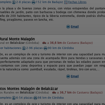
completo
2-8 plazas
152 km de Badajoz
Fechas Libres
 la playa y de buenas zonas de pesca, con vistas estupendas del pantano
uebles de jardín, patio con barbacoa y bodega con chimenea donde prolonga
ño de 200 habitantes, típico de la Siberia extremeña, donde podrás disfru
fing, piragüismo, paseos en lancha, etc.
Email
Rural Monte Malagón
ural en
Belalcázar
(Córdoba)
a
36,6 km
de Castuera (Badajoz)
por habitaciones
2-96 plazas
90 km de Córdoba
n, es un complejo de ocio y turismo de interior con una capacidad para 
uenta además con una zona de acampada libre para tiendas y caravanas co
á perfectamente adaptado para que personas de todas las edades pasen entr
 contamos con zona deportiva y espacio para que puedan jugar sin ningú
n la naturaleza como: paintball, escalada, rápel, tirolinas, tiro con arco,...
Email
tos Montes Malagón de Belalcázar
os Rurales en
Belalcázar
(Córdoba)
a
36,7 km
de Castuera (Badajoz)
completo
6-54 plazas
98 km de Córdoba
n, es un complejo de ocio y turismo de interior con una capacidad para 