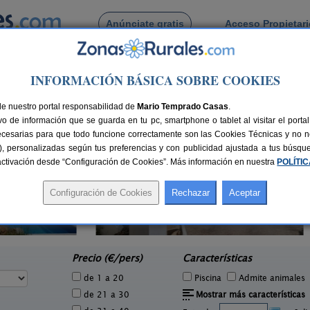
Anúnciate gratis
Acceso Propietar
Busca por pueblo
INFORMACIÓN BÁSICA SOBRE COOKIES
stuera
de Castuera
de nuestro portal responsabilidad de
Mario Temprado Casas
.
o de información que se guarda en tu pc, smartphone o tablet al visitar el port
ecesarias para que todo funcione correctamente son las Cookies Técnicas y no ne
rias), personalizadas según tus preferencias y con publicidad ajustada a tus búsq
sactivación desde “Configuración de Cookies”. Más información en nuestra
POLÍTI
2 pers.
25 €
Cortijo Señorío de Los Cotos
Casa
78+10 pers.
e
20 €
Monesterio (Badajoz)
Ore
desde
Precio (€/pers)
Características
de 1 a 20
Piscina
Admite animales
de 21 a 30
Mostrar más características