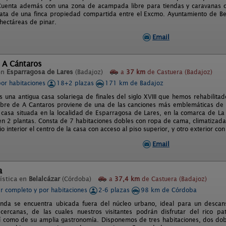
uenta además con una zona de acampada libre para tiendas y caravanas co
trata de una finca propiedad compartida entre el Excmo. Ayuntamiento de Be
ectáreas de pinar.
Email
 A Cántaros
en
Esparragosa de Lares
(Badajoz)
a
37 km
de Castuera (Badajoz)
por habitaciones
18+2 plazas
171 km de Badajoz
s una antigua casa solariega de finales del siglo XVIII que hemos rehabilitad
mbre de A Cantaros proviene de una de las canciones más emblemáticas de nu
 casa situada en la localidad de Esparragosa de Lares, en la comarca de La
 en 2 plantas. Consta de 7 habitaciones dobles con ropa de cama, climatizad
o interior el centro de la casa con acceso al piso superior, y otro exterior co
Email
a
ística en
Belalcázar
(Córdoba)
a
37,4 km
de Castuera (Badajoz)
er completo y por habitaciones
2-6 plazas
98 km de Córdoba
enda se encuentra ubicada fuera del núcleo urbano, ideal para un descan
cercanas, de las cuales nuestros visitantes podrán disfrutar del rico p
í como de su amplia gastronomía. Disponemos de tres habitaciones, dos dob