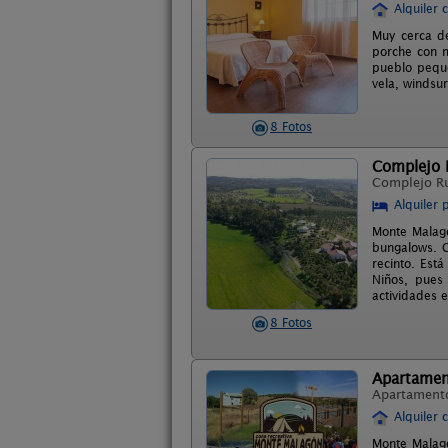
Alquiler 
Muy cerca de
porche con m
pueblo peque
vela, windsur
8 Fotos
Complejo 
Complejo R
Alquiler 
Monte Malagó
bungalows. C
recinto. Est
Niños, pues
actividades e
8 Fotos
Apartamen
Apartament
Alquiler 
Monte Malagó