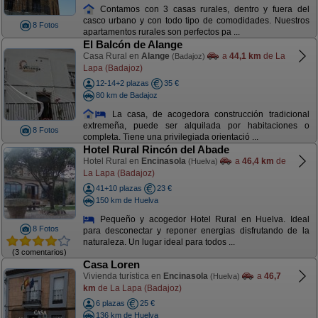
Contamos con 3 casas rurales, dentro y fuera del
casco urbano y con todo tipo de comodidades. Nuestros
8 Fotos
apartamentos rurales son perfectos pa ...
El Balcón de Alange
Casa Rural en
Alange
a
44,1 km
de La
(Badajoz)
Lapa (Badajoz)
12-14+2 plazas
35 €
80 km de Badajoz
La casa, de acogedora construcción tradicional
extremeña, puede ser alquilada por habitaciones o
8 Fotos
completa. Tiene una privilegiada orientació ...
Hotel Rural Rincón del Abade
Hotel Rural en
Encinasola
a
46,4 km
de
(Huelva)
La Lapa (Badajoz)
41+10 plazas
23 €
150 km de Huelva
Pequeño y acogedor Hotel Rural en Huelva. Ideal
8 Fotos
para desconectar y reponer energias disfrutando de la
naturaleza. Un lugar ideal para todos ...
(3 comentarios)
Casa Loren
Vivienda turística en
Encinasola
a
46,7
(Huelva)
km
de La Lapa (Badajoz)
6 plazas
25 €
136 km de Huelva