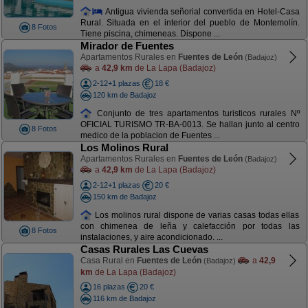
Antigua vivienda señorial convertida en Hotel-Casa
Rural. Situada en el interior del pueblo de Montemolín.
8 Fotos
Tiene piscina, chimeneas. Dispone ...
Mirador de Fuentes
Apartamentos Rurales en
Fuentes de León
(Badajoz)
a
42,9 km
de La Lapa (Badajoz)
2-12+1 plazas
18 €
120 km de Badajoz
Conjunto de tres apartamentos turisticos rurales Nº
OFICIAL TURISMO TR-BA-0013. Se hallan junto al centro
8 Fotos
medico de la poblacion de Fuentes ...
Los Molinos Rural
Apartamentos Rurales en
Fuentes de León
(Badajoz)
a
42,9 km
de La Lapa (Badajoz)
2-12+1 plazas
20 €
150 km de Badajoz
Los molinos rural dispone de varias casas todas ellas
con chimenea de leña y calefacción por todas las
8 Fotos
instalaciones, y aire acondicionado. ...
Casas Rurales Las Cuevas
Casa Rural en
Fuentes de León
a
42,9
(Badajoz)
km
de La Lapa (Badajoz)
16 plazas
20 €
116 km de Badajoz