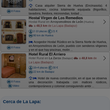
Casa alquiler Sierra de Huelva (Encinasola). 4
habitaciones, cocina totalmente equipada (frigorífico,
8 Fotos
lavadora, freidora, microondas, tostad ...
Hostal Virgen de Los Remedios
Hostal Rural en
Arroyomolinos de León
(Huelva)
a
48,5 km
de La Lapa (Badajoz)
2-10 plazas
21 €
90 km de Huelva
Acogedor Hostal Rústico en la Sierra Norte de Huelva,
en Arroyomolinos de León, pueblo con senderos vírgenes
8 Fotos
y en el que hay piscinas, molin ...
Hotel Rural El Arriero
Hotel Rural en
La Zarza
a
48,8 km
de
(Badajoz)
La Lapa (Badajoz)
16+4 plazas
30 €
22 km de Badajoz
Hotel de nueva construcción, en el que se observa
8 Fotos
una decoración trabajada con matices rústicos,
Video
contemporáneos y colonial consiguiendo ambi ...
Cerca de La Lapa: