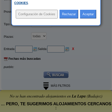
COOKIES
.
Provincias/Islas:
Tipo alquiler:
Plazas:
X
Entrada:
Salida:
Fechas más buscadas
pueblo:
MÁS FILTROS
No se han encontrado alojamientos en
La Lapa
(Badajoz)
... PERO, TE SUGERIMOS ALOJAMIENTOS CERCANOS
: