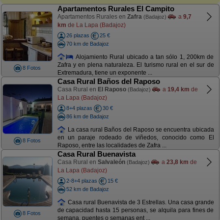
Apartamentos Rurales El Campito
Apartamentos Rurales en
Zafra
a
9,7
(Badajoz)
km
de La Lapa (Badajoz)
26 plazas
25 €
70 km de Badajoz
Alojamiento Rural ubicado a tan sólo 1, 200km de
Zafra y en plena naturaleza. El turismo rural en el sur de
8 Fotos
Extremadura, tiene un exponente ...
Casa Rural Baños del Raposo
Casa Rural en
El Raposo
a
19,4 km
de
(Badajoz)
La Lapa (Badajoz)
8+4 plazas
30 €
86 km de Badajoz
La casa rural Baños del Raposo se encuentra ubicada
en un paraje rodeado de viñedos, conocido como El
8 Fotos
Raposo, entre las localidades de Zafra ...
Casa Rural Buenavista
Casa Rural en
Salvaleón
a
23,8 km
de
(Badajoz)
La Lapa (Badajoz)
2-8+4 plazas
15 €
52 km de Badajoz
Casa rural Buenavista de 3 Estrellas. Una casa grande
de capacidad hasta 15 personas, se alquila para fines de
8 Fotos
semana, puentes o semanas ent ...