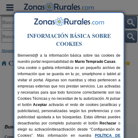
INFORMACIÓN BÁSICA SOBRE
COOKIES
Alojamientos
>
Extremadura
>
Badajoz
> La Lapa
Bienvenid@ a la información básica sobre las cookies de
Casas Rurales cerca de La Lapa
nuestro portal responsabilidad de
Mario Temprado Casas
.
Una cookie o galleta informática es un pequeño archivo de
información que se guarda en tu pc, smartphone o tablet al
visitar el portal. Algunas son nuestras y otras pertenecen a
empresas externas que nos prestan servicios. Las activadas
y necesarias para que todo funcione correctamente son las
Cookies Técnicas y no necesitan de tu autorización. Al pulsar
el botón
Aceptar
activarás el resto de cookies (analíticas y
Casa Rural La Pajarona
rs.
16+10 pers.
publicitarias), personalizadas según tus preferencias y con
 €
35 €
Siruela (Badajoz)
desde
publicidad ajustada a tus búsquedas. Estas últimas puedes
desactivarlas por completo pulsando el botón
Rechazar
o
Buscar
elegir su activación/desactivación desde “Configuración de
Cookies”. Más información en nuestra
POLÍTICA DE
Comunidades: