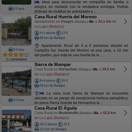
Ideal para desconectar en compañía de familia o
amigos, en contacto con la verdadera ecologia. Podras
8 Fotos
disfrutar de multitud de actividades e ...
Casa Rural Huerta del Moreno
Apartamento en
Usagre
a
34,1 km
de
(Badajoz)
La Lapa (Badajoz)
4+2 plazas
13 €
90 km de Badajoz
Apartamento Rural de 4 a 6 personas situado en
8 Fotos
Campiña Sur. Huerta del Moreno es una casa, a 10 min
del pueblo, que está en una huerta de la ...
(1 comentario)
Sierra de Mampar
Casa Rural en
Hornachos
a
39,5 km
(Badajoz)
de La Lapa (Badajoz)
8+4 plazas
25 €
50 km de Badajoz
La casa rural Sierra de Mampar se encuentra
ubicada en un paraje de excepcional belleza paisajística,
8 Fotos
en plena Sierra Grande de Hornachos la ...
Casa Rural El Águila
Casa Rural en
Montemolín
a
42,9 km
(Badajoz)
de La Lapa (Badajoz)
20+3 plazas
33 €
113 km de Badajoz