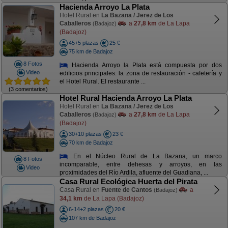
Hacienda Arroyo La Plata
Hotel Rural en
La Bazana / Jerez de Los
Caballeros
a
27,8 km
de La Lapa
(Badajoz)
(Badajoz)
45+5 plazas
25 €
75 km de Badajoz
8 Fotos
Hacienda Arroyo la Plata está compuesta por dos
Video
edificios principales: la zona de restauración - cafetería y
el Hotel Rural. El restaurante ...
(3 comentarios)
Hotel Rural Hacienda Arroyo La Plata
Hotel Rural en
La Bazana / Jerez de Los
Caballeros
a
27,8 km
de La Lapa
(Badajoz)
(Badajoz)
30+10 plazas
23 €
70 km de Badajoz
En el Núcleo Rural de La Bazana, un marco
8 Fotos
incomparable, entre dehesas y arroyos, en las
Video
proximidades del Río Ardila, afluente del Guadiana, ...
Casa Rural Ecológica Huerta del Pirata
Casa Rural en
Fuente de Cantos
a
(Badajoz)
34,1 km
de La Lapa (Badajoz)
6-14+2 plazas
20 €
107 km de Badajoz