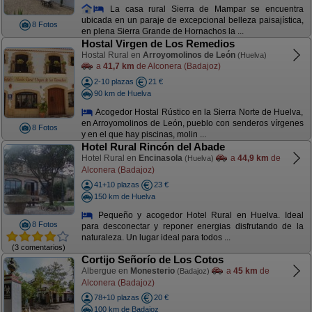
La casa rural Sierra de Mampar se encuentra
ubicada en un paraje de excepcional belleza paisajística,
8 Fotos
en plena Sierra Grande de Hornachos la ...
Hostal Virgen de Los Remedios
Hostal Rural en
Arroyomolinos de León
(Huelva)
a
41,7 km
de Alconera (Badajoz)
2-10 plazas
21 €
90 km de Huelva
Acogedor Hostal Rústico en la Sierra Norte de Huelva,
en Arroyomolinos de León, pueblo con senderos vírgenes
8 Fotos
y en el que hay piscinas, molin ...
Hotel Rural Rincón del Abade
Hotel Rural en
Encinasola
a
44,9 km
de
(Huelva)
Alconera (Badajoz)
41+10 plazas
23 €
150 km de Huelva
Pequeño y acogedor Hotel Rural en Huelva. Ideal
8 Fotos
para desconectar y reponer energias disfrutando de la
naturaleza. Un lugar ideal para todos ...
(3 comentarios)
Cortijo Señorío de Los Cotos
Albergue en
Monesterio
a
45 km
de
(Badajoz)
Alconera (Badajoz)
78+10 plazas
20 €
100 km de Badajoz