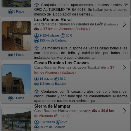
Conjunto de tres apartamentos turisticos rurales Nº
OFICIAL TURISMO TR-BA-0013. Se hallan junto al centro
8 Fotos
medico de la poblacion de Fuentes ...
Los Molinos Rural
Apartamentos Rurales en
Fuentes de León
(Badajoz)
a
37 km
de Alconera (Badajoz)
2-12+1 plazas
20 €
150 km de Badajoz
Los molinos rural dispone de varias casas todas ellas
con chimenea de leña y calefacción por todas las
8 Fotos
instalaciones, y aire acondicionado. ...
Casas Rurales Las Cuevas
Casa Rural en
Fuentes de León
a
37
(Badajoz)
km
de Alconera (Badajoz)
16 plazas
20 €
116 km de Badajoz
Contamos con 3 casas rurales, dentro y fuera del
casco urbano y con todo tipo de comodidades. Nuestros
8 Fotos
apartamentos rurales son perfectos pa ...
Sierra de Mampar
Casa Rural en
Hornachos
a
39,6 km
(Badajoz)
de Alconera (Badajoz)
8+4 plazas
25 €
50 km de Badajoz