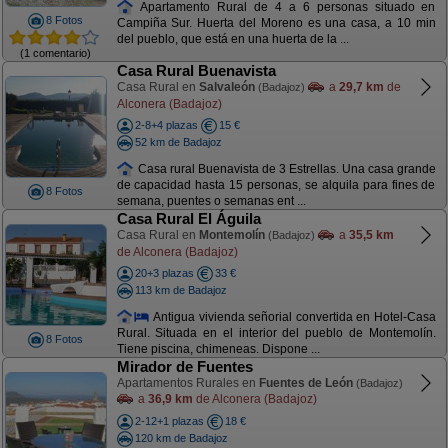
Apartamento Rural de 4 a 6 personas situado en
8 Fotos
Campiña Sur. Huerta del Moreno es una casa, a 10 min
del pueblo, que está en una huerta de la ...
(1 comentario)
Casa Rural Buenavista
Casa Rural en
Salvaleón
a
29,7 km
de
(Badajoz)
Alconera (Badajoz)
2-8+4 plazas
15 €
52 km de Badajoz
Casa rural Buenavista de 3 Estrellas. Una casa grande
de capacidad hasta 15 personas, se alquila para fines de
8 Fotos
semana, puentes o semanas ent ...
Casa Rural El Águila
Casa Rural en
Montemolín
a
35,5 km
(Badajoz)
de Alconera (Badajoz)
20+3 plazas
33 €
113 km de Badajoz
Antigua vivienda señorial convertida en Hotel-Casa
Rural. Situada en el interior del pueblo de Montemolín.
8 Fotos
Tiene piscina, chimeneas. Dispone ...
Mirador de Fuentes
Apartamentos Rurales en
Fuentes de León
(Badajoz)
a
36,9 km
de Alconera (Badajoz)
2-12+1 plazas
18 €
120 km de Badajoz