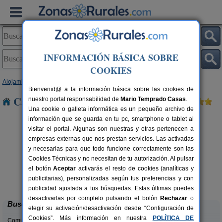
INFORMACIÓN BÁSICA SOBRE
COOKIES
Alojamientos
>
Extremadura
>
Badajoz
> Alconera
Bienvenid@ a la información básica sobre las cookies de
Casas Rurales cerca de Alconera
nuestro portal responsabilidad de
Mario Temprado Casas
.
Una cookie o galleta informática es un pequeño archivo de
información que se guarda en tu pc, smartphone o tablet al
visitar el portal. Algunas son nuestras y otras pertenecen a
empresas externas que nos prestan servicios. Las activadas
y necesarias para que todo funcione correctamente son las
Cookies Técnicas y no necesitan de tu autorización. Al pulsar
el botón
Aceptar
activarás el resto de cookies (analíticas y
Casa En El Pantano de Orellana
rs.
2-8 pers.
publicitarias), personalizadas según tus preferencias y con
 €
26 €
Orellana de La Sierra (Badajoz)
desde
publicidad ajustada a tus búsquedas. Estas últimas puedes
desactivarlas por completo pulsando el botón
Rechazar
o
Buscar
elegir su activación/desactivación desde “Configuración de
Cookies”. Más información en nuestra
POLÍTICA DE
Comunidades: