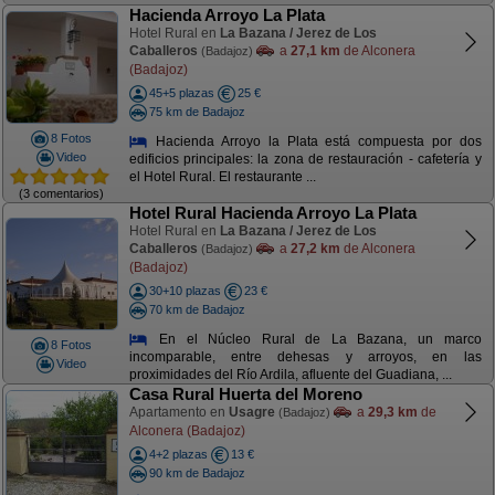
Hacienda Arroyo La Plata
Hotel Rural en
La Bazana / Jerez de Los
Caballeros
a
27,1 km
de Alconera
(Badajoz)
(Badajoz)
45+5 plazas
25 €
75 km de Badajoz
8 Fotos
Hacienda Arroyo la Plata está compuesta por dos
Video
edificios principales: la zona de restauración - cafetería y
el Hotel Rural. El restaurante ...
(3 comentarios)
Hotel Rural Hacienda Arroyo La Plata
Hotel Rural en
La Bazana / Jerez de Los
Caballeros
a
27,2 km
de Alconera
(Badajoz)
(Badajoz)
30+10 plazas
23 €
70 km de Badajoz
En el Núcleo Rural de La Bazana, un marco
8 Fotos
incomparable, entre dehesas y arroyos, en las
Video
proximidades del Río Ardila, afluente del Guadiana, ...
Casa Rural Huerta del Moreno
Apartamento en
Usagre
a
29,3 km
de
(Badajoz)
Alconera (Badajoz)
4+2 plazas
13 €
90 km de Badajoz