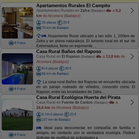
Apartamentos Rurales El Campito
Apartamentos Rurales en
Zafra
a
6,2
(Badajoz)
km
de Alconera (Badajoz)
26 plazas
25 €
70 km de Badajoz
Alojamiento Rural ubicado a tan sólo 1, 200km de
Zafra y en plena naturaleza. El turismo rural en el sur de
8 Fotos
Extremadura, tiene un exponente ...
Casa Rural Baños del Raposo
Casa Rural en
El Raposo
a
13,8 km
de
(Badajoz)
Alconera (Badajoz)
8+4 plazas
30 €
86 km de Badajoz
La casa rural Baños del Raposo se encuentra ubicada
en un paraje rodeado de viñedos, conocido como El
8 Fotos
Raposo, entre las localidades de Zafra ...
Casa Rural Ecológica Huerta del Pirata
Casa Rural en
Fuente de Cantos
a
(Badajoz)
26,6 km
de Alconera (Badajoz)
6-14+2 plazas
20 €
107 km de Badajoz
Ideal para desconectar en compañía de familia o
amigos, en contacto con la verdadera ecologia. Podras
8 Fotos
disfrutar de multitud de actividades e ...