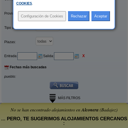
COOKIES
.
Provincias/Islas:
Tipo alquiler:
Plazas:
X
Entrada:
Salida:
Fechas más buscadas
pueblo:
MÁS FILTROS
No se han encontrado alojamientos en
Alconera
(Badajoz)
... PERO, TE SUGERIMOS ALOJAMIENTOS CERCANOS
: