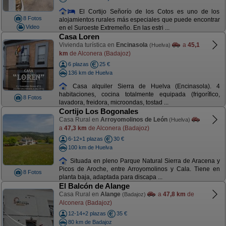
El Cortijo Señorío de los Cotos es uno de los
8 Fotos
alojamientos rurales más especiales que puede encontrar
Video
en el Suroeste Extremeño. En las estri ...
Casa Loren
Vivienda turística en
Encinasola
a
45,1
(Huelva)
km
de Alconera (Badajoz)
6 plazas
25 €
136 km de Huelva
Casa alquiler Sierra de Huelva (Encinasola). 4
habitaciones, cocina totalmente equipada (frigorífico,
8 Fotos
lavadora, freidora, microondas, tostad ...
Cortijo Los Bogonales
Casa Rural en
Arroyomolinos de León
(Huelva)
a
47,3 km
de Alconera (Badajoz)
6-12+1 plazas
30 €
100 km de Huelva
Situada en pleno Parque Natural Sierra de Aracena y
Picos de Aroche, entre Arroyomolinos y Cala. Tiene en
8 Fotos
planta baja, adaptada para discapa ...
El Balcón de Alange
Casa Rural en
Alange
a
47,8 km
de
(Badajoz)
Alconera (Badajoz)
12-14+2 plazas
35 €
80 km de Badajoz