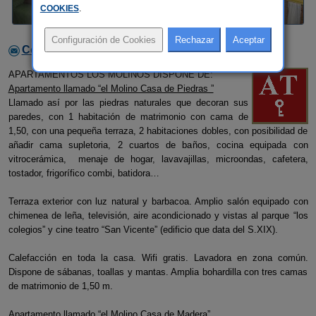
COOKIES
.
Contactar con el alojamiento
APARTAMENTOS LOS MOLINOS DISPONE DE:
Apartamento llamado “el Molino Casa de Piedras ”
Llamado así por las piedras naturales que decoran sus
paredes, con 1 habitación de matrimonio con cama de
1,50, con una pequeña terraza, 2 habitaciones dobles, con posibilidad de
añadir cama supletoria, 2 cuartos de baños, cocina equipada con
vitrocerámica, menaje de hogar, lavavajillas, microondas, cafetera,
tostador, frigorífico combi, batidora…
Terraza exterior con luz natural y barbacoa. Amplio salón equipado con
chimenea de leña, televisión, aire acondicionado y vistas al parque “los
colegios” y cine teatro “San Vicente” (edificio que data del S.XIX).
Calefacción en toda la casa. Wifi gratis. Lavadora en zona común.
Dispone de sábanas, toallas y mantas. Amplia bohardilla con tres camas
de matrimonio de 1,50 m.
Apartamento llamado “el Molino Casa de Madera”