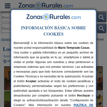
INFORMACIÓN BÁSICA SOBRE
COOKIES
Alojamientos
>
Extremadura
>
Badajoz
>
Fuentes de León
> Los Molinos Rural
Bienvenid@ a la información básica sobre las cookies de
Los Molinos Rural
nuestro portal responsabilidad de
Mario Temprado Casas
.
Una cookie o galleta informática es un pequeño archivo de
Apartamentos Rurales en Fuentes de León (Badajoz)
información que se guarda en tu pc, smartphone o tablet al
Alquiler completo
2-12+1 plazas
150 km de Badajoz
visitar el portal. Algunas son nuestras y otras pertenecen a
empresas externas que nos prestan servicios. Las activadas
y necesarias para que todo funcione correctamente son las
Cookies Técnicas y no necesitan de tu autorización. Al pulsar
el botón
Aceptar
activarás el resto de cookies (analíticas y
publicitarias), personalizadas según tus preferencias y con
publicidad ajustada a tus búsquedas. Estas últimas puedes
desactivarlas por completo pulsando el botón
Rechazar
o
elegir su activación/desactivación desde “Configuración de
Cookies”. Más información en nuestra
POLÍTICA DE