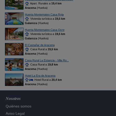
Apart. Rurales a
19,4 km
Aracena
(Huelva)
Huerta Montemateo Casa Roja
Vivienda turística a
19,5 km
Galaroza
(Huelva)
Huerta Montemateo Casa Ocre
Vivienda turística a
19,5 km
Galaroza
(Huelva)
El Castañar de Aracena
Casa Rural a
19,5 km
Aracena
(Huelva)
Casa Rural La Estancia - Villa Ro...
Casa Rural a
19,8 km
Aracena
(Huelva)
Hotel La Era de Aracena
Hotel Rural a
20,4 km
Aracena
(Huelva)
Nosotros
Quiénes somos
Aviso Legal