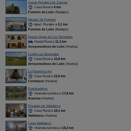
Casas Rurales Las Cuevas
Casa Rural a
0 km
Fuentes de León
(Badajoz)
Mirador de Fuentes
Apart. Rurales a
0,1 km
Fuentes de León
(Badajoz)
Hostal Virgen de Los Remedios
Hostal Rural a
11,3 km
Arroyomolinos de León
(Huelva)
Cortijo Los Bogonales
Casa Rural a
15,8 km
Arroyomolinos de León
(Huelva)
La Flamenca Inn
Casa Rural a
16,5 km
Cortelazor
(Huelva)
Endulzaderos
Vivienda turística a
17,8 km
Aracena
(Huelva)
Posadas de Valdelarco
Casa Rural a
18,1 km
Valdelarco
(Huelva)
Casa Valdelarco
Vivienda turística a
18,2 km