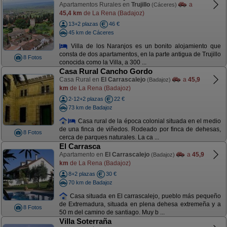
Apartamentos Rurales en
Trujillo
a
(Cáceres)
45,4 km
de La Rena (Badajoz)
13+2 plazas
46 €
45 km de Cáceres
Villa de los Naranjos es un bonito alojamiento que
consta de dos apartamentos, en la parte antigua de Trujillo
8 Fotos
conocida como la Villa, a 300 ...
Casa Rural Cancho Gordo
Casa Rural en
El Carrascalejo
a
45,9
(Badajoz)
km
de La Rena (Badajoz)
2-12+2 plazas
22 €
73 km de Badajoz
Casa rural de la época colonial situada en el medio
de una finca de viñedos. Rodeado por finca de dehesas,
8 Fotos
cerca de parques naturales. La ca ...
El Carrasca
Apartamento en
El Carrascalejo
a
45,9
(Badajoz)
km
de La Rena (Badajoz)
8+2 plazas
30 €
70 km de Badajoz
Casa situada en El carrascalejo, pueblo más pequeño
de Extremadura, situada en plena dehesa extremeña y a
8 Fotos
50 m del camino de santiago. Muy b ...
Villa Soterraña