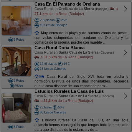
Casa En El Pantano de Orellana
Casa Rural en
Orellana de La Sierra
a
(Badajoz)
27,1 km
de La Rena (Badajoz)
2-8 plazas
26 €
152 km de Badajoz
Muy cerca de la playa y de buenas zonas de pesca,
con vistas estupendas del pantano de Orellana y la
8 Fotos
comarca de la serena, porche con mueble ...
Casa Rural Doña Blanca
Casa Rural en
Santa Cruz de La Sierra
(Cáceres)
a
31,5 km
de La Rena (Badajoz)
12+6 plazas
14 €
16 km de Cáceres
Casa Rural del Siglo XVI, toda en piedra y
8 Fotos
hormigón. Disfruta de unos días inolvidables. Recuerda
Video
que la casa dispone de una capacidad para ...
Estudios Rurales La Casa de Luis
Casa Rural en
Santa Cruz de La Sierra
(Cáceres)
a
31,6 km
de La Rena (Badajoz)
2 plazas
50 €
65 km de Cáceres
Estudios rurales La Casa de Luis, en una sola
estancia hemos conseguido que tengas todo lo necesario
8 Fotos
para que disfrutes de tu estancia y de ...