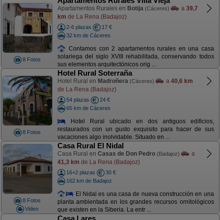
Apartamentos Rurales Villa Vieja
Apartamentos Rurales en
Botija
a
39,7
(Cáceres)
km
de La Rena (Badajoz)
2-6 plazas
17 €
32 km de Cáceres
Contamos con 2 apartamentos rurales en una casa
solariega del siglo XVIII rehabilitada, conservando todos
8 Fotos
sus elementos arquitectónicos orig ...
Hotel Rural Soterraña
Hotel Rural en
Madroñera
a
40,6 km
(Cáceres)
de La Rena (Badajoz)
54 plazas
24 €
65 km de Cáceres
Hotel Rural ubicado en dos antiguos edificios,
restaurados con un gusto exquisito para hacer de sus
8 Fotos
vacaciones algo inolvidable. Situado en ...
Casa Rural El Nidal
Casa Rural en
Casas de Don Pedro
a
(Badajoz)
41,3 km
de La Rena (Badajoz)
16+2 plazas
30 €
162 km de Badajoz
El Nidal es una casa de nueva construcción en una
8 Fotos
planta ambientada en los grandes recursos ornitológicos
Video
que existen en la Siberia. La entr ...
Casa Lares