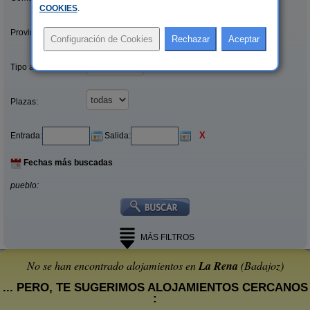
COOKIES
.
Provincias/Islas:
Tipo alquiler:
Plazas:
X
Entrada:
Salida:
Fechas más buscadas
pueblo:
MÁS FILTROS
No se han encontrado alojamientos en
La Rena
(Badajoz)
... PERO, TE SUGERIMOS ALOJAMIENTOS CERCANOS
: