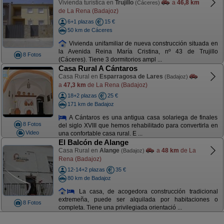
Vivienda turística en
Trujillo
a
46,8 km
(Cáceres)
de La Rena (Badajoz)
6+1 plazas
15 €
50 km de Cáceres
Vivienda unifamiliar de nueva construcción situada en
la Avenida Reina María Cristina, nº 43 de Trujillo
8 Fotos
(Cáceres). Tiene 3 dormitorios ampl ...
Casa Rural A Cántaros
Casa Rural en
Esparragosa de Lares
(Badajoz)
a
47,3 km
de La Rena (Badajoz)
18+2 plazas
25 €
171 km de Badajoz
A Cántaros es una antigua casa solariega de finales
8 Fotos
del siglo XVIII que hemos rehabilitado para convertirla en
Video
una confortable casa rural. E ...
El Balcón de Alange
Casa Rural en
Alange
a
48 km
de La
(Badajoz)
Rena (Badajoz)
12-14+2 plazas
35 €
80 km de Badajoz
La casa, de acogedora construcción tradicional
extremeña, puede ser alquilada por habitaciones o
8 Fotos
completa. Tiene una privilegiada orientació ...