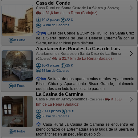
Casa del Conde
Casa Rural en
Santa Cruz de La Sierra
(Cáceres)
a
31,6 km
de La Rena (Badajoz)
10+2 plazas
22 €
64 km de Cáceres
Casa del Conde a 15km de Trujillo, en Santa Cruz
de la Sierra, donde se une la Dehesa Extremeña con la
8 Fotos
Sierra, un lugar ideal para disfruar ...
Apartamentos Rurales La Casa de Luis
Apartamentos Rurales en
Santa Cruz de La Sierra
a
31,7 km
de La Rena (Badajoz)
(Cáceres)
10+3 plazas
25 €
65 km de Cáceres
Se trata de dos apartamentos rurales: Apartamento
Risco Chico y Apartamento Risco Grande, totalmente
8 Fotos
equipados con todo lo necesario para un ...
La Casina de Carmina
Casa Rural en
Arroyomolinos
a
33,8
(Cáceres)
km
de La Rena (Badajoz)
2-4+1 plazas
30 €
56 km de Cáceres
Casa Rural La Casina de Carmina se encuentra en
pleno corazón de Extremadura en la falda de la Sierra de
8 Fotos
Montánchez en un pequeño pueblo típ ...