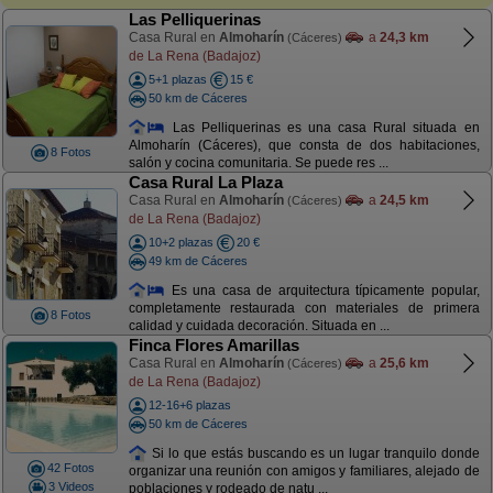
Las Pelliquerinas
Casa Rural en
Almoharín
a
24,3 km
(Cáceres)
de La Rena (Badajoz)
5+1 plazas
15 €
50 km de Cáceres
Las Pelliquerinas es una casa Rural situada en
Almoharín (Cáceres), que consta de dos habitaciones,
8 Fotos
salón y cocina comunitaria. Se puede res ...
Casa Rural La Plaza
Casa Rural en
Almoharín
a
24,5 km
(Cáceres)
de La Rena (Badajoz)
10+2 plazas
20 €
49 km de Cáceres
Es una casa de arquitectura típicamente popular,
completamente restaurada con materiales de primera
8 Fotos
calidad y cuidada decoración. Situada en ...
Finca Flores Amarillas
Casa Rural en
Almoharín
a
25,6 km
(Cáceres)
de La Rena (Badajoz)
12-16+6 plazas
50 km de Cáceres
Si lo que estás buscando es un lugar tranquilo donde
42 Fotos
organizar una reunión con amigos y familiares, alejado de
3 Videos
poblaciones y rodeado de natu ...