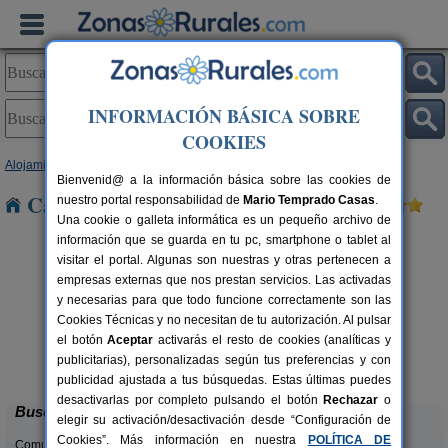
INFORMACIÓN BÁSICA SOBRE
COOKIES
Alojamientos
>
Extremadura
>
Badajoz
> La Rena
Bienvenid@ a la información básica sobre las cookies de
Casas Rurales cerca de La Rena
nuestro portal responsabilidad de
Mario Temprado Casas
.
Una cookie o galleta informática es un pequeño archivo de
información que se guarda en tu pc, smartphone o tablet al
visitar el portal. Algunas son nuestras y otras pertenecen a
empresas externas que nos prestan servicios. Las activadas
y necesarias para que todo funcione correctamente son las
Cookies Técnicas y no necesitan de tu autorización. Al pulsar
el botón
Aceptar
activarás el resto de cookies (analíticas y
Hotel Rural El Arriero
rs.
16+4 pers.
publicitarias), personalizadas según tus preferencias y con
 €
30 €
La Zarza (Badajoz)
desde
publicidad ajustada a tus búsquedas. Estas últimas puedes
desactivarlas por completo pulsando el botón
Rechazar
o
Buscar
elegir su activación/desactivación desde “Configuración de
Cookies”. Más información en nuestra
POLÍTICA DE
Comunidades: