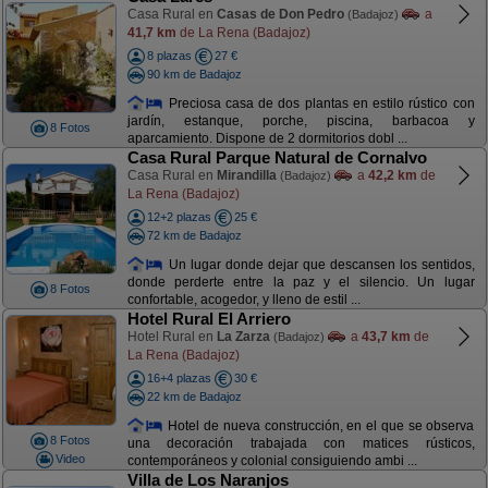
Casa Rural en
Casas de Don Pedro
a
(Badajoz)
41,7 km
de La Rena (Badajoz)
8 plazas
27 €
90 km de Badajoz
Preciosa casa de dos plantas en estilo rústico con
jardín, estanque, porche, piscina, barbacoa y
8 Fotos
aparcamiento. Dispone de 2 dormitorios dobl ...
Casa Rural Parque Natural de Cornalvo
Casa Rural en
Mirandilla
a
42,2 km
de
(Badajoz)
La Rena (Badajoz)
12+2 plazas
25 €
72 km de Badajoz
Un lugar donde dejar que descansen los sentidos,
donde perderte entre la paz y el silencio. Un lugar
8 Fotos
confortable, acogedor, y lleno de estil ...
Hotel Rural El Arriero
Hotel Rural en
La Zarza
a
43,7 km
de
(Badajoz)
La Rena (Badajoz)
16+4 plazas
30 €
22 km de Badajoz
Hotel de nueva construcción, en el que se observa
8 Fotos
una decoración trabajada con matices rústicos,
Video
contemporáneos y colonial consiguiendo ambi ...
Villa de Los Naranjos