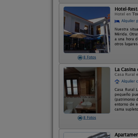
Hotel-Rest
Hotel en
To
Alquiler 
Nuestra situ
Mérida. Otra
a una hora d
otros lugares
8 Fotos
La Casina
Casa Rural 
Alquiler 
Casa Rural 
pequeño pueb
(patrimonio 
entorno de e
cama supletor
8 Fotos
Apartamen