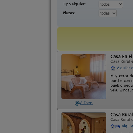
Tipo alquiler:
Plazas:
Casa En El
Casa Rural 
Alquiler 
Muy cerca de
porche con m
pueblo peque
vela, windsur
8 Fotos
Casa Rura
Casa Rural 
Alquil