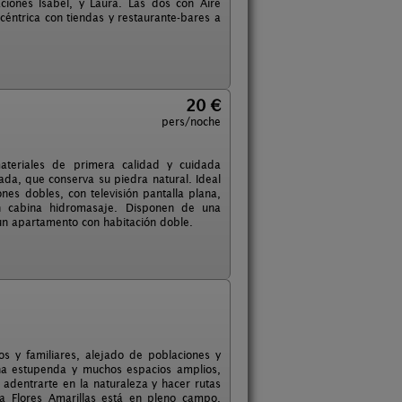
ciones Isabel, y Laura. Las dos con Aire
céntrica con tiendas y restaurante-bares a
20 €
pers/noche
ateriales de primera calidad y cuidada
ada, que conserva su piedra natural. Ideal
nes dobles, con televisión pantalla plana,
on cabina hidromasaje. Disponen de una
un apartamento con habitación doble.
s y familiares, alejado de poblaciones y
na estupenda y muchos espacios amplios,
adentrarte en la naturaleza y hacer rutas
ca Flores Amarillas está en pleno campo,