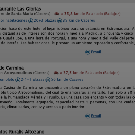
aurante Las Glorias
rre de Santa María
(Cáceres)
a
35,8 km
de Palazuelo (Badajoz)
por habitaciones
20+3 plazas
35 km de Cáceres
ación hace de este hotel el lugar idóneo para su estancia en Extremadura. A
s distandias de interés son dos horas y media a Madrid, a cincuenta y cinco
e Guadalupe, a una hora de Portugal, a una hora y media del Valle del Jerte
 de interés. Las habitaciones, le prestan un ambiente reposado y confortable, 
Email
 de Carmina
en
Arroyomolinos
(Cáceres)
a
37,5 km
de Palazuelo (Badajoz)
completo
2-4+1 plazas
56 km de Cáceres
La Casina de Carmina se encuentra en pleno corazón de Extremadura en la
lo típico Arroyomolinos, del cual te enamoraras al visitarlo. Tan sólo a 30 
de la humanidad) Mérida y Trujillo. Es una casa con encanto y con todas las
nsueño. Totalmente equipada, capacidad hasta 5 personas, con una cuidad
ia, climatizadas, con tv y acceso a patio interior.
Email
tos Ruralis Altozano