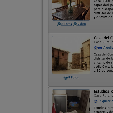
Casa Rural d
capacidad pa
para discapa
disfrutar de
y disfruta d
8 Fotos
Video
Casa del 
Casa Rural 
Alquil
Casa del Con
disfruar de 
encanto de s
estilo Caste
a 12 persona
8 Fotos
Estudios R
Casa Rural 
Alquiler 
Estudios rur
estancia y d