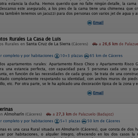
 otra estancia la ducha. Hemos querido que no falte ningún detalle, la cama
descanso este asegurado, a los pies de la cama tiene una chimenea que c
ama también tenemos un jacuzzi para dos personas con varios jet de agua y a
Email
tos Rurales La Casa de Luis
os Rurales en
Santa Cruz de La Sierra
(Cáceres)
a
26,6 km
de Palazue
er completo y por habitaciones
10+3 plazas
65 km de Cáceres
dos apartamentos rurales: Apartamento Risco Chico y Apartamento Risco G
ara una estancia perfecta, con capacidad para 5 personas cada uno y q
nta, en función de las necesidades de cada grupo. Se trata de una constru
litado completamente respetando su identidad, con anchos muros de piedra,
illo, etc. Por otra parte, se le ha aplicado una decoración típica de la zona y
Email
uerinas
en
Almoharín
(Cáceres)
a
27,3 km
de Palazuelo (Badajoz)
er completo y por habitaciones
5+1 plazas
50 km de Cáceres
rinas es una casa Rural situada en Almoharín (Cáceres), que consta de dos ha
var por habitaciones, o alquiler íntegro, ofreciendo en los dos casos l