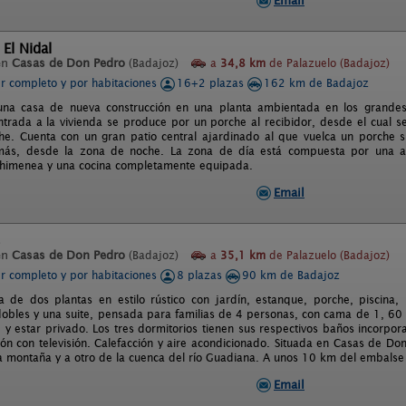
Email
 El Nidal
en
Casas de Don Pedro
(Badajoz)
a
34,8 km
de Palazuelo (Badajoz)
er completo y por habitaciones
16+2 plazas
162 km de Badajoz
una casa de nueva construcción en una planta ambientada en los grandes 
entrada a la vivienda se produce por un porche al recibidor, desde el cual 
e. Cuenta con un gran patio central ajardinado al que vuelca un porche s
ás, desde la zona de noche. La zona de día está compuesta por una a
chimenea y una cocina completamente equipada.
Email
s
en
Casas de Don Pedro
(Badajoz)
a
35,1 km
de Palazuelo (Badajoz)
er completo y por habitaciones
8 plazas
90 km de Badajoz
a de dos plantas en estilo rústico con jardín, estanque, porche, piscin
dobles y una suite, pensada para familias de 4 personas, con cama de 1, 60
y estar privado. Los tres dormitorios tienen sus respectivos baños incorpor
ón con televisión. Calefacción y aire acondicionado. Situada en Casas de Do
a montaña y a otro de la cuenca del río Guadiana. A unos 10 km del embalse 
Email