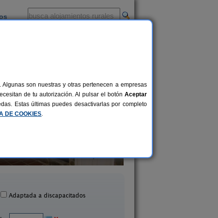
ios
-
al. Algunas son nuestras y otras pertenecen a empresas
cesitan de tu autorización. Al pulsar el botón
Aceptar
uedas. Estas últimas puedes desactivarlas por completo
CA DE COOKIES
.
Casa Rural El Portezuelo
Casa Rural Ecológica Hu
2-7 pers.
25 €
uenlabrada de Los Montes
Pirata
desde
(Badajoz)
Fuente de Cantos (Bad
Adaptada a discapacitados