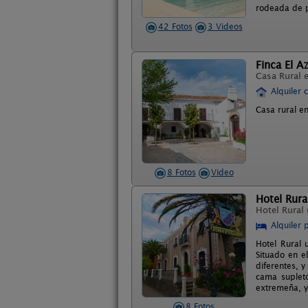
rodeada de pa
42 Fotos
3 Videos
Finca El A
Casa Rural 
Alquiler 
Casa rural en
8 Fotos
Video
Hotel Rura
Hotel Rural
Alquiler 
Hotel Rural 
Situado en e
diferentes, 
cama supleto
extremeña, y
8 Fotos