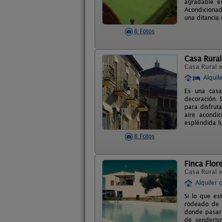
agradable es
Acondicionad
una ditancia
8 Fotos
Casa Rural
Casa Rural 
Alquil
Es una casa
decoración. 
para disfrut
aire acondi
espléndida l
8 Fotos
Finca Flor
Casa Rural 
Alquiler 
Si lo que es
rodeado de n
donde pasar 
de senderism