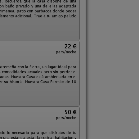
les. Recuerda que la casa dispone de una
on baño privado y una de ellas adaptada
 chimenea, patio con barbacoa donde poder
plemento adicional. Trae a tu amigo peludo
22 €
pers/noche
tremeña con la Sierra, un lugar ideal para
as comodidades actuales pero sin perder el
sadas. Nuestra Casa está ambientada en el
er su historia. Nuestra Casa Permite de 10
50 €
pers/noche
do lo necesario para que disfrutes de tu
una estancia esta: la cocina, habitación y