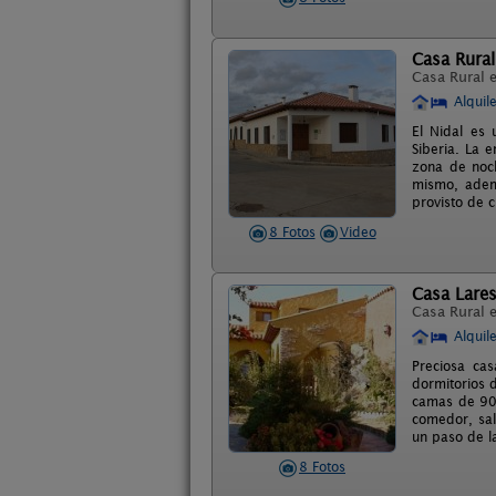
Casa Rural
Casa Rural 
Alquil
El Nidal es 
Siberia. La 
zona de noch
mismo, adem
provisto de 
8 Fotos
Video
Casa Lare
Casa Rural 
Alquil
Preciosa cas
dormitorios 
camas de 90 
comedor, sal
un paso de l
8 Fotos