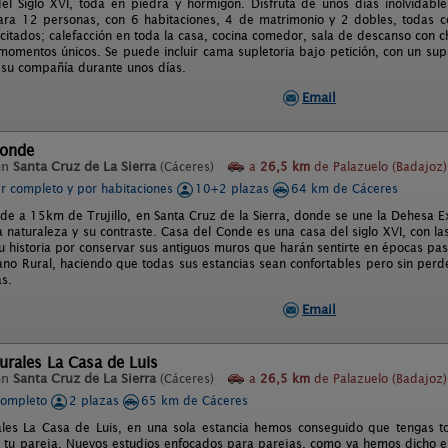
el Siglo XVI, toda en piedra y hormigón. Disfruta de unos días inolvidab
ra 12 personas, con 6 habitaciones, 4 de matrimonio y 2 dobles, todas c
citados; calefacción en toda la casa, cocina comedor, sala de descanso con
 momentos únicos. Se puede incluir cama supletoria bajo petición, con un su
e su compañía durante unos días.
Email
Conde
en
Santa Cruz de La Sierra
(Cáceres)
a
26,5 km
de Palazuelo (Badajoz)
er completo y por habitaciones
10+2 plazas
64 km de Cáceres
de a 15km de Trujillo, en Santa Cruz de la Sierra, donde se une la Dehesa Ex
la naturaleza y su contraste. Casa del Conde es una casa del siglo XVI, con l
u historia por conservar sus antiguos muros que harán sentirte en épocas pa
llano Rural, haciendo que todas sus estancias sean confortables pero sin perd
s.
Email
urales La Casa de Luis
en
Santa Cruz de La Sierra
(Cáceres)
a
26,5 km
de Palazuelo (Badajoz)
completo
2 plazas
65 km de Cáceres
ales La Casa de Luis, en una sola estancia hemos conseguido que tengas to
e tu pareja. Nuevos estudios enfocados para parejas, como ya hemos dicho en 