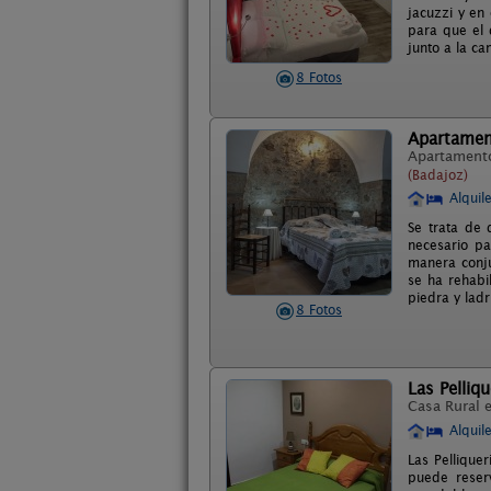
jacuzzi y en
para que el 
junto a la c
8 Fotos
Apartamen
Apartament
(Badajoz)
Alquil
Se trata de 
necesario p
manera conju
se ha rehabi
piedra y ladr
8 Fotos
Las Pelliq
Casa Rural 
Alquil
Las Pellique
puede reser