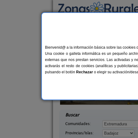
Busca por alojamiento
Alojamientos
>
Extremadura
>
Badajoz
> Pal
Casas Rurales cerca 
Bienvenid@ a la información básica sobre las cookies 
Una cookie o galleta informática es un pequeño archiv
externas que nos prestan servicios. Las activadas y n
activarás el resto de cookies (analíticas y publicita
pulsando el botón
Rechazar
o elegir su activación/de
cho Gordo
Hotel Rural El Arriero
2-12+2 pers.
16+
22 €
 (Badajoz)
La Zarza (Badajoz)
desde
desd
Buscar
Comunidades:
Provincias/Islas: