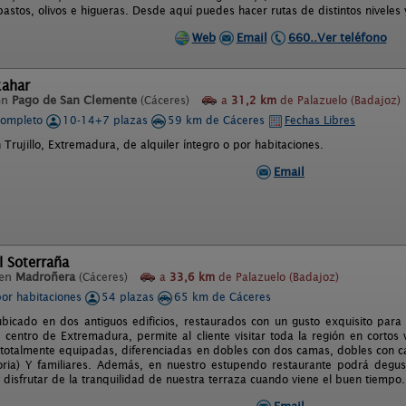
stos, olivos e higueras. Desde aquí puedes hacer rutas de distintos niveles y
Web
Email
660..Ver teléfono
zahar
en
Pago de San Clemente
(Cáceres)
a
31,2 km
de Palazuelo (Badajoz)
completo
10-14+7 plazas
59 km de Cáceres
Fechas Libres
 Trujillo, Extremadura, de alquiler íntegro o por habitaciones.
Email
l Soterraña
 en
Madroñera
(Cáceres)
a
33,6 km
de Palazuelo (Badajoz)
por habitaciones
54 plazas
65 km de Cáceres
ubicado en dos antiguos edificios, restaurados con un gusto exquisito para 
l centro de Extremadura, permite al cliente visitar toda la región en cortos
y totalmente equipadas, diferenciadas en dobles con dos camas, dobles con ca
ria) Y familiares. Además, en nuestro estupendo restaurante podrá degus
 disfrutar de la tranquilidad de nuestra terraza cuando viene el buen tiempo