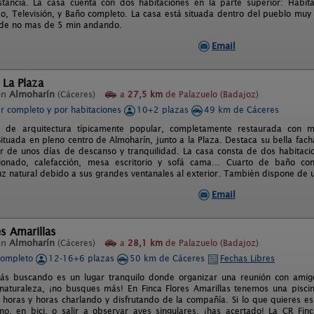
tancia. La casa cuenta con dos habitaciones en la parte superior: Habita
o, Televisión, y Baño completo. La casa está situada dentro del pueblo muy 
 de no mas de 5 min andando.
Email
 La Plaza
en
Almoharín
(Cáceres)
a
27,5 km
de Palazuelo (Badajoz)
er completo y por habitaciones
10+2 plazas
49 km de Cáceres
 de arquitectura típicamente popular, completamente restaurada con m
Situada en pleno centro de Almoharín, junto a la Plaza. Destaca su bella fach
ar de unos días de descanso y tranquilidad. La casa consta de dos habitacio
cionado, calefacción, mesa escritorio y sofá cama… Cuarto de baño c
uz natural debido a sus grandes ventanales al exterior. También dispone de 
Email
es Amarillas
en
Almoharín
(Cáceres)
a
28,1 km
de Palazuelo (Badajoz)
completo
12-16+6 plazas
50 km de Cáceres
Fechas Libres
tás buscando es un lugar tranquilo donde organizar una reunión con amigo
aturaleza, ¡no busques más! En Finca Flores Amarillas tenemos una pisci
horas y horas charlando y disfrutando de la compañía. Si lo que quieres es 
o, en bici, o salir a observar aves singulares, ¡has acertado! La CR Fin