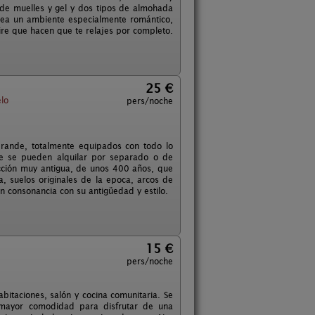
 de muelles y gel y dos tipos de almohada
rea un ambiente especialmente romántico,
ire que hacen que te relajes por completo.
25 €
lo
pers/noche
rande, totalmente equipados con todo lo
ue se pueden alquilar por separado o de
cción muy antigua, de unos 400 años, que
 suelos originales de la epoca, arcos de
 en consonancia con su antigüedad y estilo.
15 €
pers/noche
bitaciones, salón y cocina comunitaria. Se
a mayor comodidad para disfrutar de una