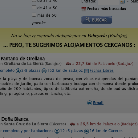
de 31 a 40
Entrada:
-
Sal
de 41 a 50
Fechas más buscadas
más de 50
pueblo:
No se han encontrado alojamientos en
Palazuelo
(Badajoz)
... PERO, TE SUGERIMOS ALOJAMIENTOS CERCANOS :
 Pantano de Orellana
en
Orellana de La Sierra
(Badajoz)
a
22,7 km
de Palazuelo (Badajoz)
completo
2-8 plazas
152 km de Badajoz
Fechas Libres
 la playa y de buenas zonas de pesca, con vistas estupendas del pantano
uebles de jardín, patio con barbacoa y bodega con chimenea donde prolonga
ño de 200 habitantes, típico de la Siberia extremeña, donde podrás disfru
fing, piragüismo, paseos en lancha, etc.
Email
l Doña Blanca
en
Santa Cruz de La Sierra
(Cáceres)
a
26,5 km
de Palazuelo (Badajoz)
er completo y por habitaciones
12+6 plazas
16 km de Cáceres