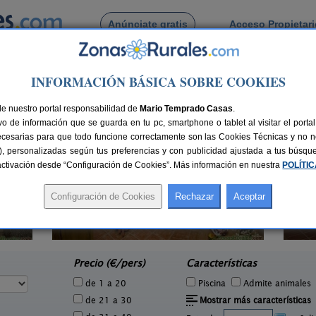
Anúnciate gratis
Acceso Propietar
Busca por pueblo
INFORMACIÓN BÁSICA SOBRE COOKIES
azuelo
de Palazuelo
de nuestro portal responsabilidad de
Mario Temprado Casas
.
o de información que se guarda en tu pc, smartphone o tablet al visitar el port
ecesarias para que todo funcione correctamente son las Cookies Técnicas y no ne
rias), personalizadas según tus preferencias y con publicidad ajustada a tus búsq
sactivación desde “Configuración de Cookies”. Más información en nuestra
POLÍTI
Los Molinos Rural
F
4 pers.
2-12+1 pers.
30 €
20 €
Fuentes de León (Badajoz)
e
desde
Precio (€/pers)
Características
de 1 a 20
Piscina
Admite animales
de 21 a 30
Mostrar más características