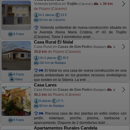
Vivienda turística en
Trujillo
a
36 km
(Cáceres)
de Pizarro (Cáceres)
6+1 plazas
15 €
50 km de Cáceres
Vivienda unifamiliar de nueva construcción situada en
la Avenida Reina María Cristina, nº 43 de Trujillo
8 Fotos
(Cáceres). Tiene 3 dormitorios ampl ...
Casa Rural El Nidal
Casa Rural en
Casas de Don Pedro
a
(Badajoz)
39,8 km
de Pizarro (Cáceres)
16+2 plazas
30 €
162 km de Badajoz
El Nidal es una casa de nueva construcción en una
8 Fotos
planta ambientada en los grandes recursos ornitológicos
Video
que existen en la Siberia. La entr ...
Casa Lares
Casa Rural en
Casas de Don Pedro
a
(Badajoz)
40,1 km
de Pizarro (Cáceres)
8 plazas
27 €
90 km de Badajoz
Preciosa casa de dos plantas en estilo rústico con
jardín, estanque, porche, piscina, barbacoa y
8 Fotos
aparcamiento. Dispone de 2 dormitorios dobl ...
Apartamentos Rurales Candela