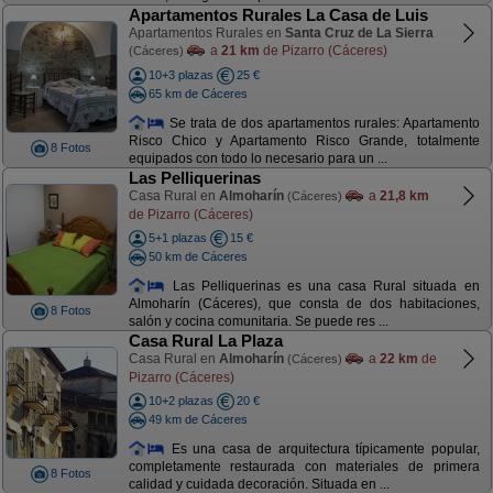
Apartamentos Rurales La Casa de Luis
Apartamentos Rurales en
Santa Cruz de La Sierra
a
21 km
de Pizarro (Cáceres)
(Cáceres)
10+3 plazas
25 €
65 km de Cáceres
Se trata de dos apartamentos rurales: Apartamento
Risco Chico y Apartamento Risco Grande, totalmente
8 Fotos
equipados con todo lo necesario para un ...
Las Pelliquerinas
Casa Rural en
Almoharín
a
21,8 km
(Cáceres)
de Pizarro (Cáceres)
5+1 plazas
15 €
50 km de Cáceres
Las Pelliquerinas es una casa Rural situada en
Almoharín (Cáceres), que consta de dos habitaciones,
8 Fotos
salón y cocina comunitaria. Se puede res ...
Casa Rural La Plaza
Casa Rural en
Almoharín
a
22 km
de
(Cáceres)
Pizarro (Cáceres)
10+2 plazas
20 €
49 km de Cáceres
Es una casa de arquitectura típicamente popular,
completamente restaurada con materiales de primera
8 Fotos
calidad y cuidada decoración. Situada en ...