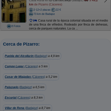
Casa Rural en
El Carrascalejo
a
49,2
(Badajoz)
km
de Pizarro (Cáceres)
2-12+2 plazas
22 €
73 km de Badajoz
Casa rural de la época colonial situada en el medio
de una finca de viñedos. Rodeado por finca de dehesas,
8 Fotos
cerca de parques naturales. La ca ...
Cerca de Pizarro:
Puebla del Alcollarin
(Badajoz)
a 4,9 km
Campo Lugar
(Cáceres)
a 5 km
Casar de Miajadas
(Cáceres)
a 5,2 km
Palazuelo
(Badajoz)
a 6,5 km
Escurial
(Cáceres)
a 8,3 km
Villar de Rena
(Badajoz)
a 8,7 km