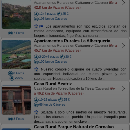
Apartamentos Rurales en
Cañamero
a
(Cáceres)
42,8 km
de Pizarro (Cáceres)
12+4 plazas
25 €
106 km de Cáceres
Los apartamentos son tipo estudios, constan de
cocina americana, equipada con vitrocerámica de dos
7 Fotos
fuegos, microondas, frigorífico, campana ...
Apartamentos Rurales La Albergueria
Apartamentos Rurales en
Cañamero
a
(Cáceres)
45,7 km
de Pizarro (Cáceres)
2-20+4 plazas
30 €
100 km de Cáceres
Nuestro complejo dispone de cuatro viviendas con
8 Fotos
una capacidad individual de cuatro plazas y dos
Video
supletorias. Nuestra ubicación a 10 kms de ...
Casa Rural Beatriz
Casa Rural en
Torrecillas de la Tiesa
(Cáceres)
a
46,2 km
de Pizarro (Cáceres)
10-18 plazas
25 €
68 km de Cáceres
Situada a sólo unos metros de nuestro restaurante,
justo a las afueras del pueblo. Un pueblo tranquilo para
8 Fotos
descansar, situado en un enclave ...
Casa Rural Parque Natural de Cornalvo