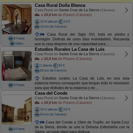
Casa Rural Doña Blanca
Casa Rural en
Santa Cruz de La Sierra
(Cáceres)
a
20,8 km
de Pizarro (Cáceres)
12+6 plazas
14 €
16 km de Cáceres
Casa Rural del Siglo XVI, toda en piedra y
8 Fotos
hormigón. Disfruta de unos días inolvidables. Recuerda
Video
que la casa dispone de una capacidad para ...
Estudios Rurales La Casa de Luis
Casa Rural en
Santa Cruz de La Sierra
(Cáceres)
a
20,9 km
de Pizarro (Cáceres)
2 plazas
50 €
65 km de Cáceres
Estudios rurales La Casa de Luis, en una sola
estancia hemos conseguido que tengas todo lo necesario
8 Fotos
para que disfrutes de tu estancia y de ...
Casa del Conde
Casa Rural en
Santa Cruz de La Sierra
(Cáceres)
a
20,9 km
de Pizarro (Cáceres)
10+2 plazas
22 €
64 km de Cáceres
Casa del Conde a 15km de Trujillo, en Santa Cruz
de la Sierra, donde se une la Dehesa Extremeña con la
8 Fotos
Sierra, un lugar ideal para disfruar ...