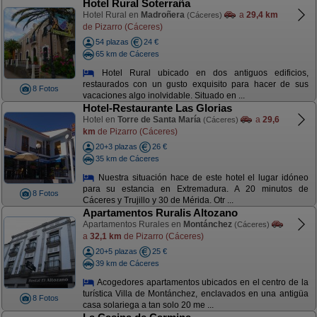
Hotel Rural Soterraña
Hotel Rural en
Madroñera
a
29,4 km
(Cáceres)
de Pizarro (Cáceres)
54 plazas
24 €
65 km de Cáceres
Hotel Rural ubicado en dos antiguos edificios,
restaurados con un gusto exquisito para hacer de sus
8 Fotos
vacaciones algo inolvidable. Situado en ...
Hotel-Restaurante Las Glorias
Hotel en
Torre de Santa María
a
29,6
(Cáceres)
km
de Pizarro (Cáceres)
20+3 plazas
26 €
35 km de Cáceres
Nuestra situación hace de este hotel el lugar idóneo
para su estancia en Extremadura. A 20 minutos de
8 Fotos
Cáceres y Trujillo y 30 de Mérida. Otr ...
Apartamentos Ruralis Altozano
Apartamentos Rurales en
Montánchez
(Cáceres)
a
32,1 km
de Pizarro (Cáceres)
20+5 plazas
25 €
39 km de Cáceres
Acogedores apartamentos ubicados en el centro de la
turística Villa de Montánchez, enclavados en una antigüa
8 Fotos
casa solariega a tan solo 20 me ...