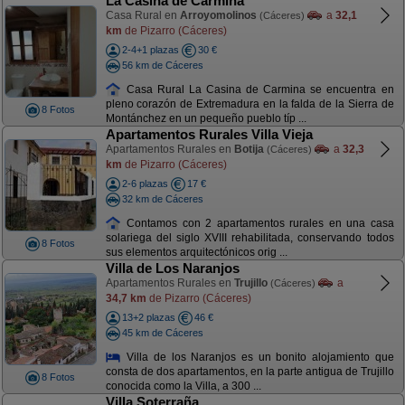
La Casina de Carmina
Casa Rural en
Arroyomolinos
a
32,1
(Cáceres)
km
de Pizarro (Cáceres)
2-4+1 plazas
30 €
56 km de Cáceres
Casa Rural La Casina de Carmina se encuentra en
pleno corazón de Extremadura en la falda de la Sierra de
8 Fotos
Montánchez en un pequeño pueblo típ ...
Apartamentos Rurales Villa Vieja
Apartamentos Rurales en
Botija
a
32,3
(Cáceres)
km
de Pizarro (Cáceres)
2-6 plazas
17 €
32 km de Cáceres
Contamos con 2 apartamentos rurales en una casa
solariega del siglo XVIII rehabilitada, conservando todos
8 Fotos
sus elementos arquitectónicos orig ...
Villa de Los Naranjos
Apartamentos Rurales en
Trujillo
a
(Cáceres)
34,7 km
de Pizarro (Cáceres)
13+2 plazas
46 €
45 km de Cáceres
Villa de los Naranjos es un bonito alojamiento que
consta de dos apartamentos, en la parte antigua de Trujillo
8 Fotos
conocida como la Villa, a 300 ...
Villa Soterraña