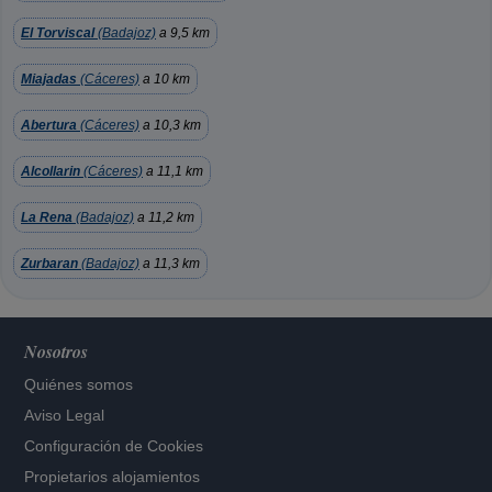
El Torviscal
(Badajoz)
a 9,5 km
Miajadas
(Cáceres)
a 10 km
Abertura
(Cáceres)
a 10,3 km
Alcollarin
(Cáceres)
a 11,1 km
La Rena
(Badajoz)
a 11,2 km
Zurbaran
(Badajoz)
a 11,3 km
Nosotros
Quiénes somos
Aviso Legal
Configuración de Cookies
Propietarios alojamientos