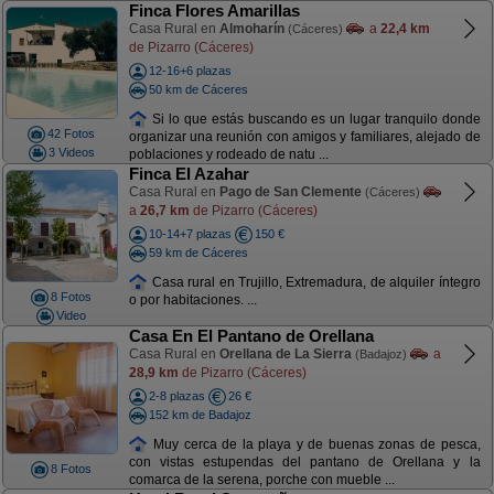
Finca Flores Amarillas
Casa Rural en
Almoharín
a
22,4 km
(Cáceres)
de Pizarro (Cáceres)
12-16+6 plazas
50 km de Cáceres
Si lo que estás buscando es un lugar tranquilo donde
42 Fotos
organizar una reunión con amigos y familiares, alejado de
3 Videos
poblaciones y rodeado de natu ...
Finca El Azahar
Casa Rural en
Pago de San Clemente
(Cáceres)
a
26,7 km
de Pizarro (Cáceres)
10-14+7 plazas
150 €
59 km de Cáceres
Casa rural en Trujillo, Extremadura, de alquiler íntegro
8 Fotos
o por habitaciones. ...
Video
Casa En El Pantano de Orellana
Casa Rural en
Orellana de La Sierra
a
(Badajoz)
28,9 km
de Pizarro (Cáceres)
2-8 plazas
26 €
152 km de Badajoz
Muy cerca de la playa y de buenas zonas de pesca,
con vistas estupendas del pantano de Orellana y la
8 Fotos
comarca de la serena, porche con mueble ...