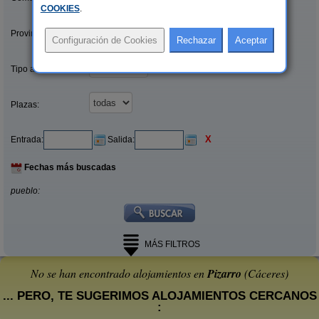
COOKIES
.
Provincias/Islas:
Tipo alquiler:
Plazas:
X
Entrada:
Salida:
Fechas más buscadas
pueblo:
MÁS FILTROS
No se han encontrado alojamientos en
Pizarro
(Cáceres)
... PERO, TE SUGERIMOS ALOJAMIENTOS CERCANOS
: