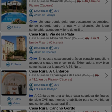
Casa Rural en
Mirandilla
a
46,4 km
de
(Badajoz)
Pizarro (Cáceres)
12+2 plazas
25 €
72 km de Badajoz
Un lugar donde dejar que descansen los sentidos,
donde perderte entre la paz y el silencio. Un lugar
8 Fotos
confortable, acogedor, y lleno de estil ...
Casa Rural Vía de la Plata
Casa Rural en
Aldea del Cano
a
47,9
(Cáceres)
km
de Pizarro (Cáceres)
10+3 plazas
28 €
20 km de Cáceres
En nuestra casa encontrarás un espacio tranquilo y
acogedor situado en el centro de Extremadura, muy bien
21 Fotos
comunicada por la autovía A-66. Nu ...
Casa Rural A Cántaros
Casa Rural en
Esparragosa de Lares
(Badajoz)
a
49,1 km
de Pizarro (Cáceres)
18+2 plazas
25 €
171 km de Badajoz
A Cántaros es una antigua casa solariega de finales
8 Fotos
del siglo XVIII que hemos rehabilitado para convertirla en
Video
una confortable casa rural. E ...
Casa Rural Cancho Gordo