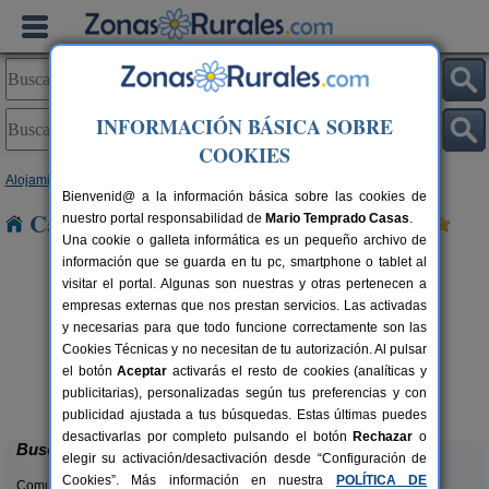
INFORMACIÓN BÁSICA SOBRE
COOKIES
Alojamientos
>
Extremadura
>
Cáceres
> Pizarro
Bienvenid@ a la información básica sobre las cookies de
Casas Rurales cerca de Pizarro
nuestro portal responsabilidad de
Mario Temprado Casas
.
Una cookie o galleta informática es un pequeño archivo de
información que se guarda en tu pc, smartphone o tablet al
visitar el portal. Algunas son nuestras y otras pertenecen a
empresas externas que nos prestan servicios. Las activadas
y necesarias para que todo funcione correctamente son las
Cookies Técnicas y no necesitan de tu autorización. Al pulsar
el botón
Aceptar
activarás el resto de cookies (analíticas y
Finca Flores Amarillas
rs.
12-16+6 pers.
publicitarias), personalizadas según tus preferencias y con
 €
44 €
Almoharín (Cáceres)
desde
publicidad ajustada a tus búsquedas. Estas últimas puedes
desactivarlas por completo pulsando el botón
Rechazar
o
Buscar
elegir su activación/desactivación desde “Configuración de
Cookies”. Más información en nuestra
POLÍTICA DE
Comunidades: