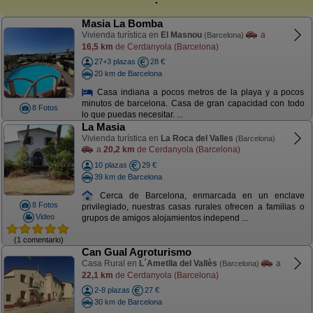
Masia La Bomba
Vivienda turística en
El Masnou
a
(Barcelona)
16,5 km
de Cerdanyola (Barcelona)
27+3 plazas
28 €
20 km de Barcelona
Casa indiana a pocos metros de la playa y a pocos
minutos de barcelona. Casa de gran capacidad con todo
8 Fotos
lo que puedas necesitar. ...
La Masia
Vivienda turística en
La Roca del Valles
(Barcelona)
a
20,2 km
de Cerdanyola (Barcelona)
10 plazas
29 €
39 km de Barcelona
Cerca de Barcelona, enmarcada en un enclave
8 Fotos
privilegiado, nuestras casas rurales ofrecen a familias o
Video
grupos de amigos alojamientos independ ...
(1 comentario)
Can Gual Agroturismo
Casa Rural en
L´Ametlla del Vallès
a
(Barcelona)
22,1 km
de Cerdanyola (Barcelona)
2-8 plazas
27 €
30 km de Barcelona