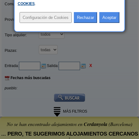
COOKIES
.
Comunidades:
Provincias/Islas:
Tipo alquiler:
Plazas:
X
Entrada:
Salida:
Fechas más buscadas
pueblo:
MÁS FILTROS
No se han encontrado alojamientos en
Cerdanyola
(Barcelona)
... PERO, TE SUGERIMOS ALOJAMIENTOS CERCANOS
: