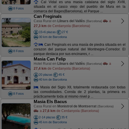
Cal Vidal es una masia catalana del siglo XVIII,
situada en el casco viejo del pueblo de Mura en la
8 Fotos
comarca del Bages(Barcelona), el Parque ...
Can Freginals
Casa Rural en
Llinars del Vallès
a
(Barcelona)
27,3 km
de Cerdanyola (Barcelona)
15+6 plazas
27 €
30 km de Barcelona
Can Freginals es una masía de piedra situada en el
corazon del parque natural del Montnegre-Corredor. El
8 Fotos
parque destaca por sus encinares, r ...
Masia Can Felip
Hotel Rural en
Llinars del Vallès
a
(Barcelona)
27,4 km
de Cerdanyola (Barcelona)
20 plazas
45 €
40 km de Barcelona
Masia del Siglo XII, totalmente restaurada con todas
las comodidades. Consta de 2 plantas, la primera es
8 Fotos
prácticamente toda al mismo nivel p ...
Masia Els Bacus
Casa Rural en
Monistrol de Montserrat
(Barcelona)
a
27,6 km
de Cerdanyola (Barcelona)
2-14 plazas
35 €
45 km de Barcelona