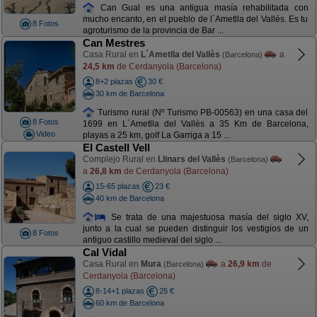
Can Gual es una antigua masía rehabilitada con
mucho encanto, en el pueblo de l´Ametlla del Vallés. Es tu
8 Fotos
agroturismo de la provincia de Bar ...
Can Mestres
Casa Rural en
L´Ametlla del Vallès
a
(Barcelona)
24,5 km
de Cerdanyola (Barcelona)
8+2 plazas
30 €
30 km de Barcelona
Turismo rural (Nº Turismo PB-00563) en una casa del
8 Fotos
1699 en L´Ametlla del Vallès a 35 Km de Barcelona,
Video
playas a 25 km, golf La Garriga a 15 ...
El Castell Vell
Complejo Rural en
Llinars del Vallès
(Barcelona)
a
26,8 km
de Cerdanyola (Barcelona)
15-65 plazas
23 €
40 km de Barcelona
Se trata de una majestuosa masía del siglo XV,
junto a la cual se pueden distinguir los vestigios de un
8 Fotos
antiguo castillo medieval del siglo ...
Cal Vidal
Casa Rural en
Mura
a
26,9 km
de
(Barcelona)
Cerdanyola (Barcelona)
8-14+1 plazas
25 €
60 km de Barcelona