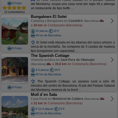
8 Fotos
del Montseny, ocupa una casa rural del siglo XII y alberga
un restaurante de tipo buffe ...
(3 comentarios)
Bungalows El Solei
Camping y Bungalows en
Castellcir
(Barcelona)
a
30 km
de Cerdanyola (Barcelona)
25 plazas
20 €
45 km de Barcelona
El Solei está situada en las afueras del casco urbano y
cerca de la montaña. Se compone de 5 casitas de madera
8 Fotos
tipo bungalows con capacidad ...
The Spanish Cottage
Vivienda turística en
Sant Pere de Vilamajor
a
30,6 km
de Cerdanyola (Barcelona)
(Barcelona)
4-6 plazas
29 €
45 km de Barcelona
The Spanish Cottage, un paraiso rural a sólo 45
minutos del centro de Barcelona. Al pie del Parque Natural
8 Fotos
del Montseny, reserva de la biosf ...
Molí d´en Sala
Casa Rural en
Monistrol de Calders
(Barcelona)
a
31 km
de Cerdanyola (Barcelona)
4-11+4 plazas
23 €
50 km de Barcelona