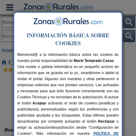
INFORMACIÓN BÁSICA SOBRE
COOKIES
Alojamientos
>
Cataluña
>
Barcelona
> Cerdanyola
Bienvenid@ a la información básica sobre las cookies de
Casas Rurales cerca de Cerdanyola
nuestro portal responsabilidad de
Mario Temprado Casas
.
Una cookie o galleta informática es un pequeño archivo de
información que se guarda en tu pc, smartphone o tablet al
visitar el portal. Algunas son nuestras y otras pertenecen a
empresas externas que nos prestan servicios. Las activadas
y necesarias para que todo funcione correctamente son las
Cookies Técnicas y no necesitan de tu autorización. Al pulsar
el botón
Aceptar
activarás el resto de cookies (analíticas y
publicitarias), personalizadas según tus preferencias y con
Can Fontanelles
rs.
19-23+2 pers.
 €
33 €
publicidad ajustada a tus búsquedas. Estas últimas puedes
Castellfollit del Boix (Barcelona)
desde
desactivarlas por completo pulsando el botón
Rechazar
o
elegir su activación/desactivación desde “Configuración de
Buscar
Cookies”. Más información en nuestra
POLÍTICA DE