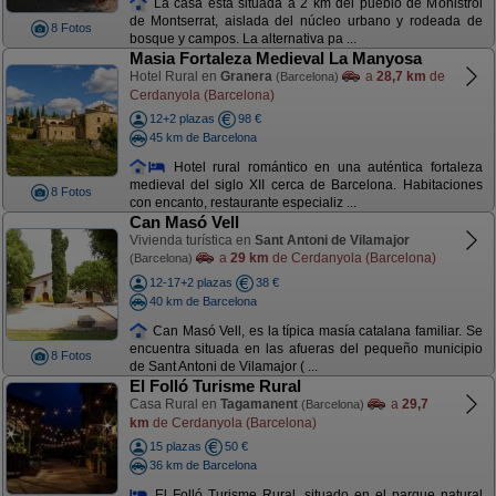
La casa está situada a 2 km del pueblo de Monistrol
de Montserrat, aislada del núcleo urbano y rodeada de
8 Fotos
bosque y campos. La alternativa pa ...
Masia Fortaleza Medieval La Manyosa
Hotel Rural en
Granera
a
28,7 km
de
(Barcelona)
Cerdanyola (Barcelona)
12+2 plazas
98 €
45 km de Barcelona
Hotel rural romántico en una auténtica fortaleza
medieval del siglo XII cerca de Barcelona. Habitaciones
8 Fotos
con encanto, restaurante especializ ...
Can Masó Vell
Vivienda turística en
Sant Antoni de Vilamajor
a
29 km
de Cerdanyola (Barcelona)
(Barcelona)
12-17+2 plazas
38 €
40 km de Barcelona
Can Masó Vell, es la típica masía catalana familiar. Se
encuentra situada en las afueras del pequeño municipio
8 Fotos
de Sant Antoni de Vilamajor ( ...
El Folló Turisme Rural
Casa Rural en
Tagamanent
a
29,7
(Barcelona)
km
de Cerdanyola (Barcelona)
15 plazas
50 €
36 km de Barcelona
El Folló Turisme Rural, situado en el parque natural