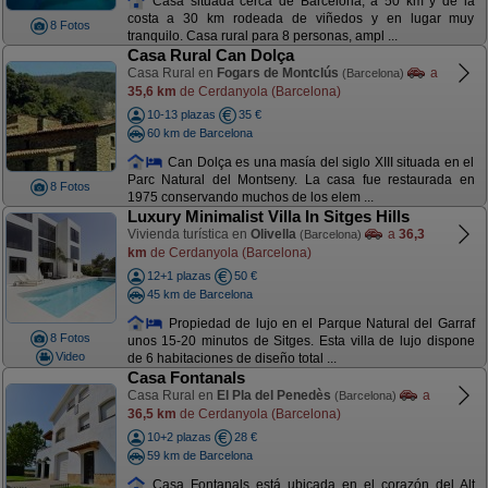
Casa situada cerca de Barcelona, a 50 km y de la
costa a 30 km rodeada de viñedos y en lugar muy
8 Fotos
tranquilo. Casa rural para 8 personas, ampl ...
Casa Rural Can Dolça
Casa Rural en
Fogars de Montclús
a
(Barcelona)
35,6 km
de Cerdanyola (Barcelona)
10-13 plazas
35 €
60 km de Barcelona
Can Dolça es una masía del siglo XIII situada en el
Parc Natural del Montseny. La casa fue restaurada en
8 Fotos
1975 conservando muchos de los elem ...
Luxury Minimalist Villa In Sitges Hills
Vivienda turística en
Olivella
a
36,3
(Barcelona)
km
de Cerdanyola (Barcelona)
12+1 plazas
50 €
45 km de Barcelona
Propiedad de lujo en el Parque Natural del Garraf
8 Fotos
unos 15-20 minutos de Sitges. Esta villa de lujo dispone
Video
de 6 habitaciones de diseño total ...
Casa Fontanals
Casa Rural en
El Pla del Penedès
a
(Barcelona)
36,5 km
de Cerdanyola (Barcelona)
10+2 plazas
28 €
59 km de Barcelona
Casa Fontanals está ubicada en el corazón del Alt