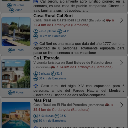
Cal Jeroni, alojamiento agro turístico pionero en la
19 Fotos
comarca, es una casa de pueblo compartida. Ofrece un
Video
trato familiar a sus huéspedes, la ...
Casa Rural Cal Sort
Casa Rural en
Castellbell i El Vilar
a
(Barcelona)
32,4 km
de Cerdanyola (Barcelona)
2-8+1 plazas
24 €
50 km de Barcelona
Cal Sort es una masía que data del año 1777 con una
capacidad de 8 personas. Totalmente equipada para
8 Fotos
pasar un fin de semana o sus vacacione ...
Ca L´Estrada
Vivienda turística en
Sant Esteve de Palautordera
a
34 km
de Cerdanyola (Barcelona)
(Barcelona)
5 plazas
31 €
50 km de Barcelona
Casa rural del siglo XIV con capacidad para 5
personas, al pie del Parque Natural del Montseny
8 Fotos
(Barcelona). Dispone de dos baños completos, ...
Mas Prat
Casa Rural en
El Pla del Penedès
a
(Barcelona)
35,4 km
de Cerdanyola (Barcelona)
8+3 plazas
28 €
50 km de Barcelona