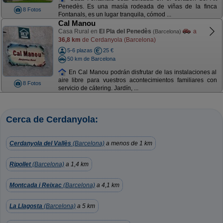
Penedès. Es una masía rodeada de viñas de la finca
8 Fotos
Fontanals, es un lugar tranquila, cómod ...
Cal Manou
Casa Rural en
El Pla del Penedès
a
(Barcelona)
36,8 km
de Cerdanyola (Barcelona)
5-6 plazas
25 €
50 km de Barcelona
En Cal Manou podrán disfrutar de las instalaciones al
aire libre para vuestros acontecimientos familiares con
8 Fotos
servicio de cátering. Jardín, ...
Cerca de Cerdanyola:
Cerdanyola del Vallès
(Barcelona)
a menos de 1 km
Ripollet
(Barcelona)
a 1,4 km
Montcada i Reixac
(Barcelona)
a 4,1 km
La Llagosta
(Barcelona)
a 5 km