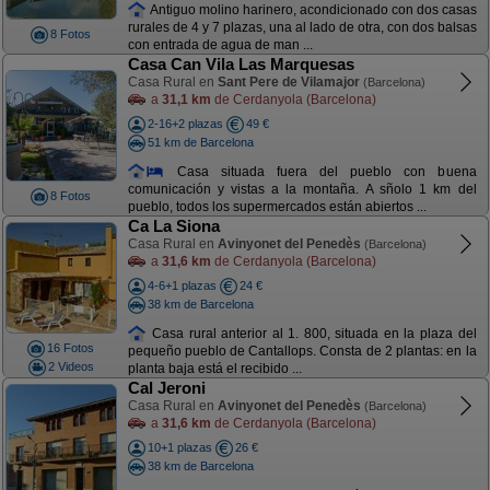
Antiguo molino harinero, acondicionado con dos casas
rurales de 4 y 7 plazas, una al lado de otra, con dos balsas
8 Fotos
con entrada de agua de man ...
Casa Can Vila Las Marquesas
Casa Rural en
Sant Pere de Vilamajor
(Barcelona)
a
31,1 km
de Cerdanyola (Barcelona)
2-16+2 plazas
49 €
51 km de Barcelona
Casa situada fuera del pueblo con buena
comunicación y vistas a la montaña. A sñolo 1 km del
8 Fotos
pueblo, todos los supermercados están abiertos ...
Ca La Siona
Casa Rural en
Avinyonet del Penedès
(Barcelona)
a
31,6 km
de Cerdanyola (Barcelona)
4-6+1 plazas
24 €
38 km de Barcelona
Casa rural anterior al 1. 800, situada en la plaza del
16 Fotos
pequeño pueblo de Cantallops. Consta de 2 plantas: en la
2 Videos
planta baja está el recibido ...
Cal Jeroni
Casa Rural en
Avinyonet del Penedès
(Barcelona)
a
31,6 km
de Cerdanyola (Barcelona)
10+1 plazas
26 €
38 km de Barcelona