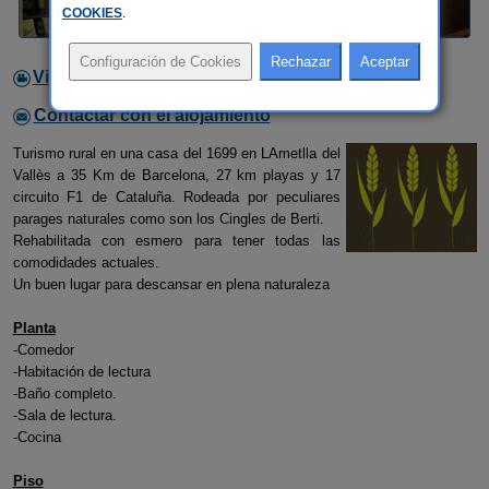
COOKIES
.
Video
Contactar con el alojamiento
Turismo rural en una casa del 1699 en LAmetlla del
Vallès a 35 Km de Barcelona, 27 km playas y 17
circuito F1 de Cataluña. Rodeada por peculiares
parages naturales como son los Cingles de Berti.
Rehabilitada con esmero para tener todas las
comodidades actuales.
Un buen lugar para descansar en plena naturaleza
Planta
-Comedor
-Habitación de lectura
-Baño completo.
-Sala de lectura.
-Cocina
Piso