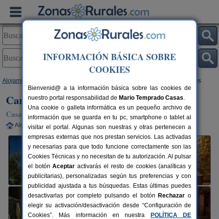
INFORMACIÓN BÁSICA SOBRE
COOKIES
Alojamientos
>
Cataluña
>
Barcelona
>
L´Ametlla del Vallès
> Can Mestres
Bienvenid@ a la información básica sobre las cookies de
Can Mestres
nuestro portal responsabilidad de
Mario Temprado Casas
.
Una cookie o galleta informática es un pequeño archivo de
Casa Rural en L´Ametlla del Vallès (Barcelona)
información que se guarda en tu pc, smartphone o tablet al
Alquiler completo
8+2 plazas
30 km de Barcelona
visitar el portal. Algunas son nuestras y otras pertenecen a
empresas externas que nos prestan servicios. Las activadas
y necesarias para que todo funcione correctamente son las
Cookies Técnicas y no necesitan de tu autorización. Al pulsar
el botón
Aceptar
activarás el resto de cookies (analíticas y
publicitarias), personalizadas según tus preferencias y con
publicidad ajustada a tus búsquedas. Estas últimas puedes
desactivarlas por completo pulsando el botón
Rechazar
o
elegir su activación/desactivación desde “Configuración de
Cookies”. Más información en nuestra
POLÍTICA DE