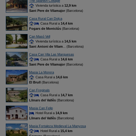
The Spanish Cottage
Vivienda turística a
12,9 km
Sant Pere de Vilamajor
(Barcelona)
Casa Rural Can Dolça
Casa Rural a
14,4 km
Fogars de Montclús
(Barcelona)
Can Masó Vell
Vivienda turística a
14,5 km
Sant Antoni de Vilam
... (Barcelona)
Casa Can Vila Las Marquesas
Casa Rural a
14,6 km
Sant Pere de Vilamajor
(Barcelona)
Masia La Morera
Casa Rural a
14,6 km
El Brull
(Barcelona)
Can Freginals
Casa Rural a
14,7 km
Llinars del Vallès
(Barcelona)
Masia Can Felip
Hotel Rural a
14,9 km
Llinars del Vallès
(Barcelona)
Masia Fortaleza Medieval La Manyosa
Hotel Rural a
15,4 km