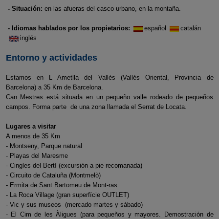
- Situación:
en las afueras del casco urbano, en la montaña.
- Idiomas hablados por los propietarios:
español
catalán
inglés
Entorno y actividades
Estamos en L Ametlla del Vallés (Vallés Oriental, Provincia de
Barcelona) a 35 Km de Barcelona.
Can Mestres está situada en un pequeño valle rodeado de pequeños
campos. Forma parte de una zona llamada el Serrat de Locata.
Lugares a visitar
A menos de 35 Km
- Montseny, Parque natural
- Playas del Maresme
- Cingles del Bertí (excursión a pie recomanada)
- Circuito de Cataluña (Montmelò)
- Ermita de Sant Bartomeu de Mont-ras
- La Roca Village (gran superfície OUTLET)
- Vic y sus museos (mercado martes y sábado)
- El Cim de les Àligues (para pequeños y mayores. Demostración de