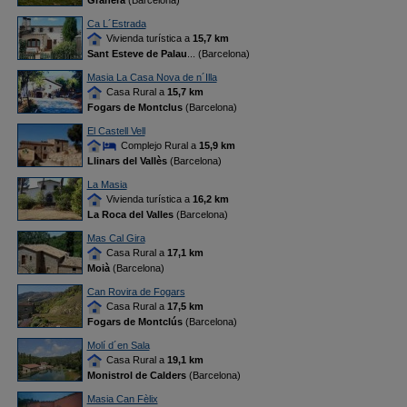
Granera
(Barcelona)
Ca L´Estrada
Vivienda turística a
15,7 km
Sant Esteve de Palau
... (Barcelona)
Masia La Casa Nova de n´Illa
Casa Rural a
15,7 km
Fogars de Montclus
(Barcelona)
El Castell Vell
Complejo Rural a
15,9 km
Llinars del Vallès
(Barcelona)
La Masia
Vivienda turística a
16,2 km
La Roca del Valles
(Barcelona)
Mas Cal Gira
Casa Rural a
17,1 km
Moià
(Barcelona)
Can Rovira de Fogars
Casa Rural a
17,5 km
Fogars de Montclús
(Barcelona)
Molí d´en Sala
Casa Rural a
19,1 km
Monistrol de Calders
(Barcelona)
Masia Can Fèlix