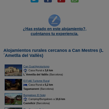
¿Has estado en este alojamiento?,
cuéntanos tu experiencia.
Alojamientos rurales cercanos a Can Mestres (L
´Ametlla del Vallès)
Can Gual Agroturismo
Casa Rural a
3,6 km
L´Ametlla del Vallès
(Barcelona)
El Folló Turisme Rural
Casa Rural a
5,2 km
Tagamanent
(Barcelona)
Bungalows El Solei
Camping/Bungalows a
10,6 km
Castellcir
(Barcelona)