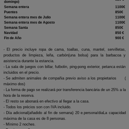
domingo)
Semana entera
1100€
Puentes
850€
Semana entera mes de Julio
1100€
Semana entera mes de Agosto
1100€
Semana Santa
850€
Navidad
850 €
Fin de Año
900 €
- El precio incluye ropa de cama, toallas, cuna, mantel, servilletas,
productos de limpieza, leña, carbón(una bolsa) para la barbacoa y
asistencia durante la estancia.
- La sala de juegos con billar, futbolin, ping-pong exterior, petanca están
incluidos en el precio.
- Se admiten animales de compañia previo aviso a los propietarios (
máximo dos)
- La forma de pago se realizará por transferencia bancária de un 25% a la
hora de la reserva.
- El resto se abonará en efectivo al llegar a la casa.
- Todos los précios son con IVA incluido.
- Día adicional(añadido al fin de semana) 20 e.persona/diaLa capacidad
máxima de la casa es de 8 personas.
- Mínimo 2 noches.