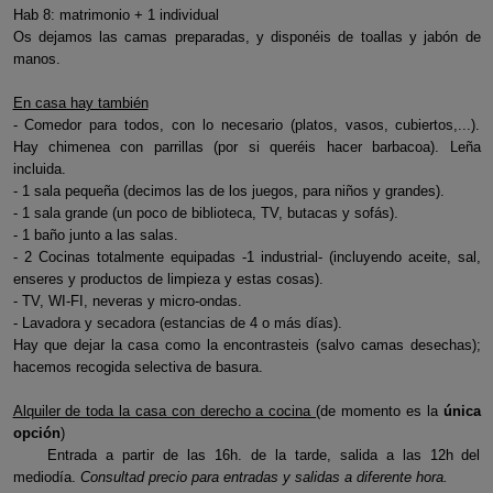
Hab 8: matrimonio + 1 individual
Os dejamos las camas preparadas, y disponéis de toallas y jabón de
manos.
En casa hay también
- Comedor para todos, con lo necesario (platos, vasos, cubiertos,...).
Hay chimenea con parrillas (por si queréis hacer barbacoa). Leña
incluida.
- 1 sala pequeña (decimos las de los juegos, para niños y grandes).
- 1 sala grande (un poco de biblioteca, TV, butacas y sofás).
- 1 baño junto a las salas.
- 2 Cocinas totalmente equipadas -1 industrial- (incluyendo aceite, sal,
enseres y productos de limpieza y estas cosas).
- TV, WI-FI, neveras y micro-ondas.
- Lavadora y secadora (estancias de 4 o más días).
Hay que dejar la casa como la encontrasteis (salvo camas desechas);
hacemos recogida selectiva de basura.
Alquiler de toda la casa con derecho a cocina
(de momento es la
única
opción
)
Entrada a partir de las 16h. de la tarde, salida a las 12h del
mediodía.
Consultad precio para entradas y salidas a diferente hora.