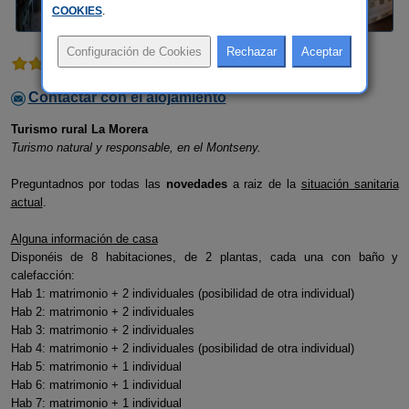
COOKIES
.
3 comentarios
Contactar con el alojamiento
Turismo rural La Morera
Turismo natural y responsable, en el Montseny.
Preguntadnos por todas las
novedades
a raiz de la
situación sanitaria
actual
.
Alguna información de casa
Disponéis de 8 habitaciones, de 2 plantas, cada una con baño y
calefacción:
Hab 1: matrimonio + 2 individuales (posibilidad de otra individual)
Hab 2: matrimonio + 2 individuales
Hab 3: matrimonio + 2 individuales
Hab 4: matrimonio + 2 individuales (posibilidad de otra individual)
Hab 5: matrimonio + 1 individual
Hab 6: matrimonio + 1 individual
Hab 7: matrimonio + 1 individual