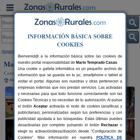
INFORMACIÓN BÁSICA SOBRE
COOKIES
Alojamientos
>
Cataluña
>
Barcelona
>
El Brull
> Masia La Morera
Bienvenid@ a la información básica sobre las cookies de
Masia La Morera
nuestro portal responsabilidad de
Mario Temprado Casas
.
Una cookie o galleta informática es un pequeño archivo de
Casa Rural en El Brull (Barcelona)
información que se guarda en tu pc, smartphone o tablet al
Alquiler completo
24+3 plazas
55 km de Barcelona
visitar el portal. Algunas son nuestras y otras pertenecen a
empresas externas que nos prestan servicios. Las activadas
y necesarias para que todo funcione correctamente son las
Cookies Técnicas y no necesitan de tu autorización. Al pulsar
el botón
Aceptar
activarás el resto de cookies (analíticas y
publicitarias), personalizadas según tus preferencias y con
publicidad ajustada a tus búsquedas. Estas últimas puedes
desactivarlas por completo pulsando el botón
Rechazar
o
elegir su activación/desactivación desde “Configuración de
Cookies”. Más información en nuestra
POLÍTICA DE