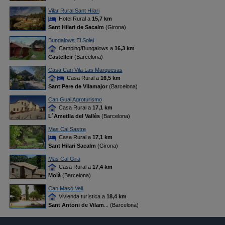
Vilar Rural Sant Hilari
Hotel Rural a
15,7 km
Sant Hilari de Sacalm
(Girona)
Bungalows El Solei
Camping/Bungalows a
16,3 km
Castellcir
(Barcelona)
Casa Can Vila Las Marquesas
Casa Rural a
16,5 km
Sant Pere de Vilamajor
(Barcelona)
Can Gual Agroturismo
Casa Rural a
17,1 km
L´Ametlla del Vallès
(Barcelona)
Mas Cal Sastre
Casa Rural a
17,1 km
Sant Hilari Sacalm
(Girona)
Mas Cal Gira
Casa Rural a
17,4 km
Moià
(Barcelona)
Can Masó Vell
Vivienda turística a
18,4 km
Sant Antoni de Vilam
... (Barcelona)