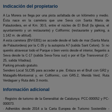
Indicación del propietario
A La Morera se llega por una pista asfaltada de un kilómetro y medio.
Ésta nace en la carretera que une Seva con Santa Maria de
Palautordera, en el Km. 30.5, entre el núcleo de El Brull (la iglesia, el
ayuntamiento y un restaurante) y Collformic (restaurante y parking, a
1.142 m. de altitud).
A esta carretera (BV-5301) se accede desde el lado de mar (Santa Maria
de Palautordera) por la C-35 y la autopista A7 (salida Sant Celoni). Si no
queréis atravesar todo el Parque o bien venís desde el interior, llegaréis a
Seva desde la C-17 (salida Seva-Tona sur) o por el Eje Transversal (C-
25, salida Viladrau).
Parking privado gratuito.
Sendero Local SLC85 para acceder a pie. Enlaza en el Brull con GR2 y
Matagalls-Montserrat y, en Collformic, con GR5.2, Meridà Verd, Ruta
Verdaguer y Ruta dels 3 monts.
Información adicional
· Registro de turismo de la Generalitat de Catalunya: PCC-000052 y PC-
000073.
· Adheridos desde 2014 a la Carta Europea de Turismo Sostenible -