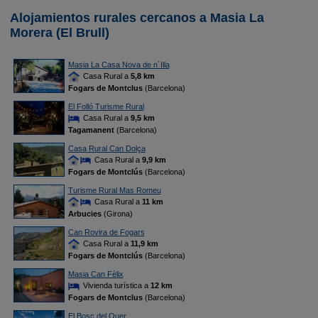
Alojamientos rurales cercanos a Masia La
Morera (El Brull)
Masia La Casa Nova de n´Illa
Casa Rural a
5,8 km
Fogars de Montclus
(Barcelona)
El Folló Turisme Rural
Casa Rural a
9,5 km
Tagamanent
(Barcelona)
Casa Rural Can Dolça
Casa Rural a
9,9 km
Fogars de Montclús
(Barcelona)
Turisme Rural Mas Romeu
Casa Rural a
11 km
Arbucies
(Girona)
Can Rovira de Fogars
Casa Rural a
11,9 km
Fogars de Montclús
(Barcelona)
Masia Can Fèlix
Vivienda turística a
12 km
Fogars de Montclus
(Barcelona)
El Bosc del Quer