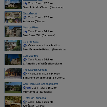
Casa Rural a
12,2 km
Sant Julià de Vilato
... (Barcelona)
Mas Mengol
Casa Rural a
12,7 km
Arbúcies
(Girona)
Mas La Riera
Casa Rural a
14,1 km
Sentfores / Vic
(Barcelona)
Ca L´Estrada
Vivienda turística a
14,4 km
Sant Esteve de Palau
... (Barcelona)
Can Mestres
Casa Rural a
14,6 km
L´Ametlla del Vallès
(Barcelona)
The Spanish Cottage
Vivienda turística a
14,9 km
Sant Pere de Vilamajor
(Barcelona)
Can Riera Dels Assençaments
Casa Rural a
15,1 km
Muntanyola
(Barcelona)
El Molí de Riudecòs
Casa Rural a
15,6 km
Arbúcies
(Girona)