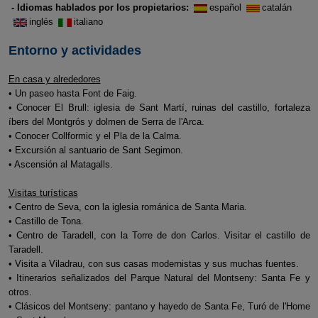
- Idiomas hablados por los propietarios:
español
catalán
inglés
italiano
Entorno y actividades
En casa y alrededores
• Un paseo hasta Font de Faig.
• Conocer El Brull: iglesia de Sant Martí, ruinas del castillo, fortaleza
íbers del Montgrós y dolmen de Serra de l'Arca.
• Conocer Collformic y el Pla de la Calma.
• Excursión al santuario de Sant Segimon.
• Ascensión al Matagalls.
Visitas turísticas
• Centro de Seva, con la iglesia románica de Santa Maria.
• Castillo de Tona.
• Centro de Taradell, con la Torre de don Carlos. Visitar el castillo de
Taradell.
• Visita a Viladrau, con sus casas modernistas y sus muchas fuentes.
• Itinerarios señalizados del Parque Natural del Montseny: Santa Fe y
otros.
• Clásicos del Montseny: pantano y hayedo de Santa Fe, Turó de l'Home