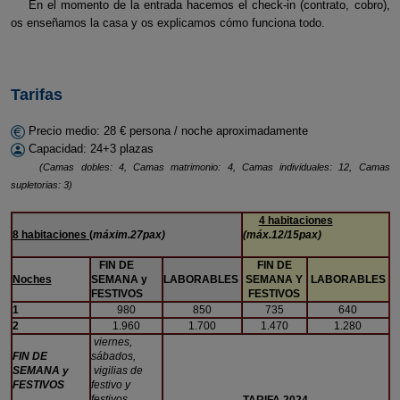
En el momento de la entrada hacemos el check-in (contrato, cobro),
os enseñamos la casa y os explicamos cómo funciona todo.
Tarifas
Precio medio: 28 € persona / noche aproximadamente
Capacidad: 24+3 plazas
(Camas dobles: 4, Camas matrimonio: 4, Camas individuales: 12, Camas
supletorias: 3)
4 habitaciones
8 habitaciones (
máxim.27pax)
(máx.12/15pax)
FIN DE
FIN DE
Noches
SEMANA y
LABORABLES
SEMANA Y
LABORABLES
FESTIVOS
FESTIVOS
1
980
850
735
640
2
1.960
1.700
1.470
1.280
viernes,
FIN DE
sábados,
SEMANA y
vigilias de
FESTIVOS
festivo y
festivos.