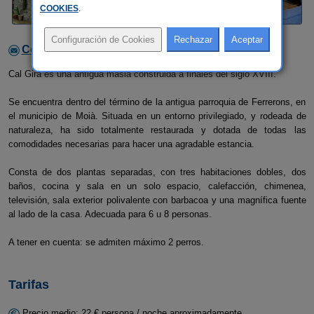
COOKIES
.
Contactar con el alojamiento
Cal Girà es una antigua masia construida a finales del siglo XVIII.
Se encuentra dentro del término de la antigua parroquia de Ferrerons, en
el municipio de Moià. Situada en un entorno privilegiado, y rodeada de
naturaleza, ha sido totalmente restaurada y dotada de todas las
comodidades necesarias para hacer una agradable estancia.
Consta de dos plantas separadas, con tres habitaciones dobles, dos
baños, cocina y sala en un solo espacio, calefacción, chimenea,
televisión, sala exterior polivalente con barbacoa y una magnífica fuente
al lado de la casa. Adecuada para 6 u 8 personas.
A tener en cuenta: se admiten máximo 2 perros.
Tarifas
Precio medio: 22 € persona / noche aproximadamente