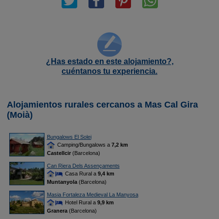
¿Has estado en este alojamiento?,
cuéntanos tu experiencia.
Alojamientos rurales cercanos a Mas Cal Gira
(Moià)
Bungalows El Solei
Camping/Bungalows a
7,2 km
Castellcir
(Barcelona)
Can Riera Dels Assençaments
Casa Rural a
9,4 km
Muntanyola
(Barcelona)
Masia Fortaleza Medieval La Manyosa
Hotel Rural a
9,9 km
Granera
(Barcelona)