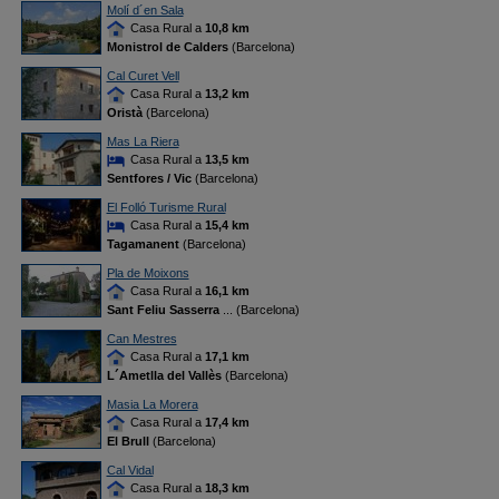
Molí d´en Sala
Casa Rural a
10,8 km
Monistrol de Calders
(Barcelona)
Cal Curet Vell
Casa Rural a
13,2 km
Oristà
(Barcelona)
Mas La Riera
Casa Rural a
13,5 km
Sentfores / Vic
(Barcelona)
El Folló Turisme Rural
Casa Rural a
15,4 km
Tagamanent
(Barcelona)
Pla de Moixons
Casa Rural a
16,1 km
Sant Feliu Sasserra
... (Barcelona)
Can Mestres
Casa Rural a
17,1 km
L´Ametlla del Vallès
(Barcelona)
Masia La Morera
Casa Rural a
17,4 km
El Brull
(Barcelona)
Cal Vidal
Casa Rural a
18,3 km