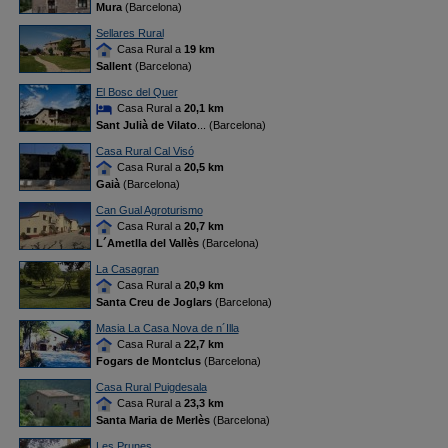
Mura
(Barcelona)
Sellares Rural
Casa Rural a
19 km
Sallent
(Barcelona)
El Bosc del Quer
Casa Rural a
20,1 km
Sant Julià de Vilato
... (Barcelona)
Casa Rural Cal Visó
Casa Rural a
20,5 km
Gaià
(Barcelona)
Can Gual Agroturismo
Casa Rural a
20,7 km
L´Ametlla del Vallès
(Barcelona)
La Casagran
Casa Rural a
20,9 km
Santa Creu de Joglars
(Barcelona)
Masia La Casa Nova de n´Illa
Casa Rural a
22,7 km
Fogars de Montclus
(Barcelona)
Casa Rural Puigdesala
Casa Rural a
23,3 km
Santa Maria de Merlès
(Barcelona)
Les Prunes