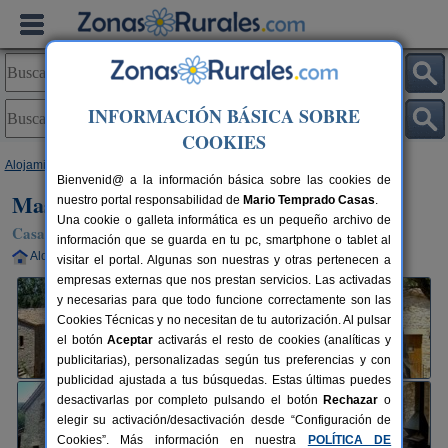
INFORMACIÓN BÁSICA SOBRE
COOKIES
Alojamientos
>
Cataluña
>
Barcelona
>
Moià
> Mas Cal Gira
Bienvenid@ a la información básica sobre las cookies de
Mas Cal Gira
nuestro portal responsabilidad de
Mario Temprado Casas
.
Una cookie o galleta informática es un pequeño archivo de
Casa Rural en Moià (Barcelona)
información que se guarda en tu pc, smartphone o tablet al
Alquiler completo
8-16+3 plazas
56 km de Barcelona
visitar el portal. Algunas son nuestras y otras pertenecen a
empresas externas que nos prestan servicios. Las activadas
y necesarias para que todo funcione correctamente son las
Cookies Técnicas y no necesitan de tu autorización. Al pulsar
el botón
Aceptar
activarás el resto de cookies (analíticas y
publicitarias), personalizadas según tus preferencias y con
publicidad ajustada a tus búsquedas. Estas últimas puedes
desactivarlas por completo pulsando el botón
Rechazar
o
elegir su activación/desactivación desde “Configuración de
Cookies”. Más información en nuestra
POLÍTICA DE