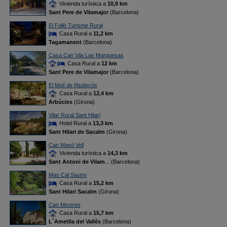
Vivienda turística a
10,9 km
Sant Pere de Vilamajor
(Barcelona)
El Folló Turisme Rural
Casa Rural a
11,2 km
Tagamanent
(Barcelona)
Casa Can Vila Las Marquesas
Casa Rural a
12 km
Sant Pere de Vilamajor
(Barcelona)
El Molí de Riudecòs
Casa Rural a
12,4 km
Arbúcies
(Girona)
Vilar Rural Sant Hilari
Hotel Rural a
13,3 km
Sant Hilari de Sacalm
(Girona)
Can Masó Vell
Vivienda turística a
14,3 km
Sant Antoni de Vilam
... (Barcelona)
Mas Cal Sastre
Casa Rural a
15,2 km
Sant Hilari Sacalm
(Girona)
Can Mestres
Casa Rural a
15,7 km
L´Ametlla del Vallès
(Barcelona)