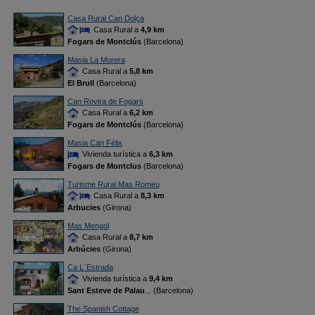
Casa Rural Can Dolça
Casa Rural a
4,9 km
Fogars de Montclús
(Barcelona)
Masia La Morera
Casa Rural a
5,8 km
El Brull
(Barcelona)
Can Rovira de Fogars
Casa Rural a
6,2 km
Fogars de Montclús
(Barcelona)
Masia Can Fèlix
Vivienda turística a
6,3 km
Fogars de Montclus
(Barcelona)
Turisme Rural Mas Romeu
Casa Rural a
8,3 km
Arbucies
(Girona)
Mas Mengol
Casa Rural a
8,7 km
Arbúcies
(Girona)
Ca L´Estrada
Vivienda turística a
9,4 km
Sant Esteve de Palau
... (Barcelona)
The Spanish Cottage