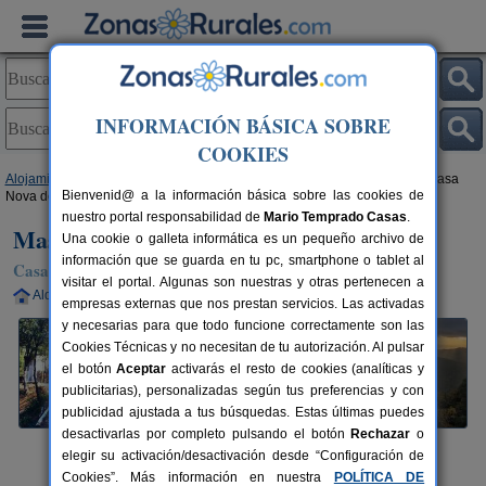
INFORMACIÓN BÁSICA SOBRE
COOKIES
Alojamientos
>
Cataluña
>
Barcelona
>
Fogars de Montclus
> Masia La Casa
Bienvenid@ a la información básica sobre las cookies de
Nova de n´Illa
nuestro portal responsabilidad de
Mario Temprado Casas
.
Masia La Casa Nova de n´Illa
Una cookie o galleta informática es un pequeño archivo de
información que se guarda en tu pc, smartphone o tablet al
Casa Rural en Fogars de Montclus (Barcelona)
visitar el portal. Algunas son nuestras y otras pertenecen a
Alquiler completo
2-8+2 plazas
73 km de Barcelona
empresas externas que nos prestan servicios. Las activadas
y necesarias para que todo funcione correctamente son las
Cookies Técnicas y no necesitan de tu autorización. Al pulsar
el botón
Aceptar
activarás el resto de cookies (analíticas y
publicitarias), personalizadas según tus preferencias y con
publicidad ajustada a tus búsquedas. Estas últimas puedes
desactivarlas por completo pulsando el botón
Rechazar
o
elegir su activación/desactivación desde “Configuración de
Cookies”. Más información en nuestra
POLÍTICA DE