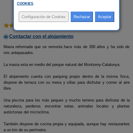
COOKIES
.
1 comentario
Contactar con el alojamiento
Masia reformada que se remonta hace más de 300 años y ha sido de
mis antepasados.
La masia esta en medio del parque natural del Montseny-Catalunya.
El alojamiento cuenta con parquing propio dentro de la misma finca,
dispone de terraza con su mesa y sillas para disfrutar y comer al aire
libre.
Una piscina para los más peques y mucho terreno para disfrutar de la
naturaleza, perderse, encontrar setas, animales locales y plantas
autóctonas del microclima.
También dispone de cocina propia y equipada, aunque hay restaurantes
a un km de su perímetro.