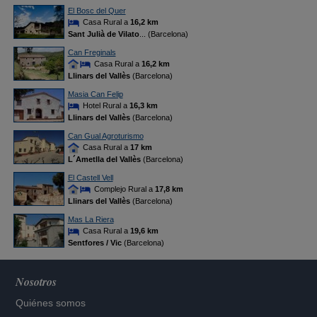
El Bosc del Quer
Casa Rural a
16,2 km
Sant Julià de Vilato
... (Barcelona)
Can Freginals
Casa Rural a
16,2 km
Llinars del Vallès
(Barcelona)
Masia Can Felip
Hotel Rural a
16,3 km
Llinars del Vallès
(Barcelona)
Can Gual Agroturismo
Casa Rural a
17 km
L´Ametlla del Vallès
(Barcelona)
El Castell Vell
Complejo Rural a
17,8 km
Llinars del Vallès
(Barcelona)
Mas La Riera
Casa Rural a
19,6 km
Sentfores / Vic
(Barcelona)
Nosotros
Quiénes somos