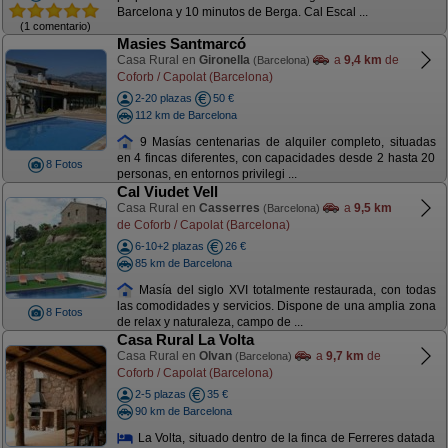
Barcelona y 10 minutos de Berga. Cal Escal ...
(1 comentario)
Masies Santmarcó
Casa Rural en
Gironella
a
9,4 km
de
(Barcelona)
Coforb / Capolat (Barcelona)
2-20 plazas
50 €
112 km de Barcelona
9 Masías centenarias de alquiler completo, situadas
en 4 fincas diferentes, con capacidades desde 2 hasta 20
8 Fotos
personas, en entornos privilegi ...
Cal Viudet Vell
Casa Rural en
Casserres
a
9,5 km
(Barcelona)
de Coforb / Capolat (Barcelona)
6-10+2 plazas
26 €
85 km de Barcelona
Masía del siglo XVI totalmente restaurada, con todas
las comodidades y servicios. Dispone de una amplia zona
8 Fotos
de relax y naturaleza, campo de ...
Casa Rural La Volta
Casa Rural en
Olvan
a
9,7 km
de
(Barcelona)
Coforb / Capolat (Barcelona)
2-5 plazas
35 €
90 km de Barcelona
La Volta, situado dentro de la finca de Ferreres datada