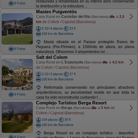
restaurada y rehabilitada en su interior pero conservando
8 Fotos
la distribución y la estructura ...
Masies Puigventós
Casa Rural en
Castellar del Riu
a
3,5
(Barcelona)
km
de Coforb / Capolat (Barcelona)
5-32+4 plazas
33 €
100 km de Barcelona
Masía situada en el Parque protegido Rasos de
Peguera (Pre-Pirinieo), a 1500mts de altura, en plena
8 Fotos
naturaleza. Ofrecemos 3 alojamientos rur ...
Salt del Colom
Casa Rural en
L´Espunyola
a
4,5 km
(Barcelona)
de Coforb / Capolat (Barcelona)
2-22+3 plazas
27 €
100 km de Barcelona
Reformada conservando los principales atractivos
arquitectónicos, su peculiaridad reside en que toda la
8 Fotos
casa ha sido reconstruida cuidando t ...
Complejo Turístico Berga Resort
Casa Rural en
Berga
a
5 km
de
(Barcelona)
Coforb / Capolat (Barcelona)
104 plazas
30 €
100 km de Barcelona
Berga Resort es un complejo turístico - deportivo
8 Fotos