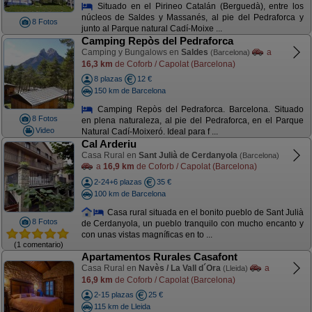
Situado en el Pirineo Catalán (Berguedà), entre los
núcleos de Saldes y Massanés, al pie del Pedraforca y
8 Fotos
junto al Parque natural Cadí-Moixe ...
Camping Repòs del Pedraforca
Camping y Bungalows en
Saldes
a
(Barcelona)
16,3 km
de Coforb / Capolat (Barcelona)
8 plazas
12 €
150 km de Barcelona
Camping Repòs del Pedraforca. Barcelona. Situado
8 Fotos
en plena naturaleza, al pie del Pedraforca, en el Parque
Video
Natural Cadí-Moixeró. Ideal para f ...
Cal Arderiu
Casa Rural en
Sant Julià de Cerdanyola
(Barcelona)
a
16,9 km
de Coforb / Capolat (Barcelona)
2-24+6 plazas
35 €
100 km de Barcelona
Casa rural situada en el bonito pueblo de Sant Julià
8 Fotos
de Cerdanyola, un pueblo tranquilo con mucho encanto y
con unas vistas magníficas en to ...
(1 comentario)
Apartamentos Rurales Casafont
Casa Rural en
Navès / La Vall d´Ora
a
(Lleida)
16,9 km
de Coforb / Capolat (Barcelona)
2-15 plazas
25 €
115 km de Lleida