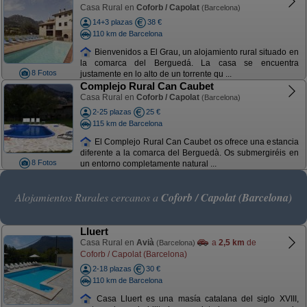
Casa Rural en
Coforb / Capolat
(Barcelona)
14+3 plazas
38 €
110 km de Barcelona
Bienvenidos a El Grau, un alojamiento rural situado en
la comarca del Berguedá. La casa se encuentra
8 Fotos
justamente en lo alto de un torrente qu ...
Complejo Rural Can Caubet
Casa Rural en
Coforb / Capolat
(Barcelona)
2-25 plazas
25 €
115 km de Barcelona
El Complejo Rural Can Caubet os ofrece una estancia
diferente a la comarca del Berguedà. Os submergiréis en
8 Fotos
un entorno completamente natural ...
Alojamientos Rurales cercanos a
Coforb / Capolat (Barcelona)
Lluert
Casa Rural en
Avià
a
2,5 km
de
(Barcelona)
Coforb / Capolat (Barcelona)
2-18 plazas
30 €
110 km de Barcelona
Casa Lluert es una masía catalana del siglo XVIII,