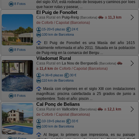
del siglo XVI, està rodeado de bosques y caminos por loes
8 Fotos
que hacer rutas y pasear, ...
El Puig de Fonollet
Casa Rural en
Puig-Reig
a
11,3 km
(Barcelona)
de Coforb / Capolat (Barcelona)
15-20+5 plazas
24 €
100 km de Barcelona
El Puig de Fonollet es una Masía del año 1615
totalmente reformada el año 2011. Situada en la población
8 Fotos
de Puig-reig en la comarca del Bergu ...
Viladomat Rural
Casa Rural en
La Nou de Berguedà
(Barcelona)
a
11,4 km
de Coforb / Capolat (Barcelona)
4-36+8 plazas
30 €
110 km de Barcelona
Masía con orígenes en el siglo XIII con instalaciones
magníficas: piscina calefactada a 25 grados de junio a
8 Fotos
septiembre. Todo el año: piscin ...
Cal Ponç de Belians
Casa Rural en
Vallcebre
a
12,1 km
(Barcelona)
de Coforb / Capolat (Barcelona)
10-19+5 plazas
33 €
100 km de Barcelona
Al llegar, lo primero que impresiona, es su paisaje
50 Fotos