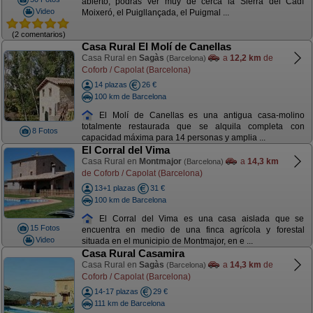
abierto, podrás ver muy de cerca la Sierra del Cadí
Video
Moixeró, el Puigllançada, el Puigmal ...
(2 comentarios)
Casa Rural El Molí de Canellas
Casa Rural en
Sagàs
a
12,2 km
de
(Barcelona)
Coforb / Capolat (Barcelona)
14 plazas
26 €
100 km de Barcelona
El Molí de Canellas es una antigua casa-molino
totalmente restaurada que se alquila completa con
8 Fotos
capacidad máxima para 14 personas y amplia ...
El Corral del Vima
Casa Rural en
Montmajor
a
14,3 km
(Barcelona)
de Coforb / Capolat (Barcelona)
13+1 plazas
31 €
100 km de Barcelona
El Corral del Vima es una casa aislada que se
15 Fotos
encuentra en medio de una finca agrícola y forestal
Video
situada en el municipio de Montmajor, en e ...
Casa Rural Casamira
Casa Rural en
Sagàs
a
14,3 km
de
(Barcelona)
Coforb / Capolat (Barcelona)
14-17 plazas
29 €
111 km de Barcelona