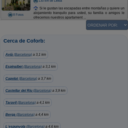
130 km de Lleida
Si le gustan las escapadas entre montañas y quiere un
alojamiento tranquilo para usted, su familia o amigos le
8 Fotos
ofrecemos nuestros apartament ...
Cerca de Coforb:
Avià
(Barcelona)
a 3,1 km
Espinalbet
(Barcelona)
a 3,1 km
Capolat
(Barcelona)
a 3,7 km
Castellar del Riu
(Barcelona)
a 3,9 km
Taravil
(Barcelona)
a 4,1 km
Berga
(Barcelona)
a 4,4 km
L´espunyola
(Barcelona)
a 4,6 km