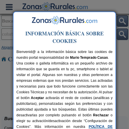
INFORMACIÓN BÁSICA SOBRE
COOKIES
Alojamientos
>
Cataluña
>
Barcelona
> Coforb
Bienvenid@ a la información básica sobre las cookies de
Casas Rurales en Coforb
nuestro portal responsabilidad de
Mario Temprado Casas
.
Una cookie o galleta informática es un pequeño archivo de
información que se guarda en tu pc, smartphone o tablet al
visitar el portal. Algunas son nuestras y otras pertenecen a
empresas externas que nos prestan servicios. Las activadas
y necesarias para que todo funcione correctamente son las
Cookies Técnicas y no necesitan de tu autorización. Al pulsar
el botón
Aceptar
activarás el resto de cookies (analíticas y
Cal Ponç de Belians
rs.
10-19+5 pers.
publicitarias), personalizadas según tus preferencias y con
 €
33 €
Vallcebre (Barcelona)
desde
publicidad ajustada a tus búsquedas. Estas últimas puedes
desactivarlas por completo pulsando el botón
Rechazar
o
Buscar
elegir su activación/desactivación desde “Configuración de
Cookies”. Más información en nuestra
POLÍTICA DE
Comunidades: