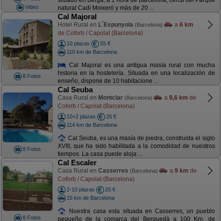
situado en Berga, a 1 hora de Barcelona, cerca del Parque
Video
natural Cadí Moixeró y más de 20 ...
Cal Majoral
Hotel Rural en
L´Espunyola
a
6 km
(Barcelona)
de Coforb / Capolat (Barcelona)
10 plazas
55 €
110 km de Barcelona
Cal Majoral es una antigua masía rural con mucha
historia en la hostelería. Situada en una localización de
8 Fotos
enseño, dispone de 10 habitacione ...
Cal Seuba
Casa Rural en
Montclar
a
8,6 km
de
(Barcelona)
Coforb / Capolat (Barcelona)
10+2 plazas
26 €
114 km de Barcelona
Cal Seuba, es una masía de piedra, construida el siglo
XVIII, que ha sido habilitada a la comodidad de nuestros
8 Fotos
tiempos. La casa puede aloja ...
Cal Escaler
Casa Rural en
Casserres
a
9 km
de
(Barcelona)
Coforb / Capolat (Barcelona)
2-10 plazas
25 €
15 km de Barcelona
Nuestra casa esta situada en Casserres, un pueblo
8 Fotos
pequeño de la comarca del Berguedà a 100 Km. de