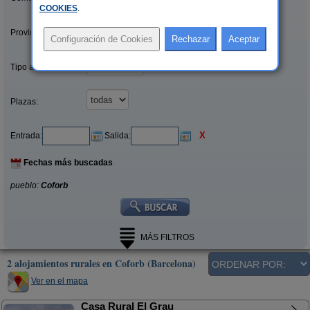
COOKIES
.
Provincias/Islas:
Tipo alquiler:
Plazas:
X
Entrada:
Salida:
Fechas más buscadas
pueblo:
Coforb
MÁS FILTROS
2 alojamientos rurales en Coforb (Barcelona)
Ver en el mapa
Casa Rural El Grau