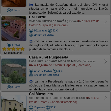
La masía de Casafont, data del siglo XVII y está
situada en el valle d’Ora, en el municipio de Navès
8 Fotos
(comarca del Solsonès). La belleza del ...
Cal Fortic
Vivienda turística en
Navès
a
16,9 km
de
(Lleida)
Coforb / Capolat (Barcelona)
8-11 plazas
32 €
114 km de Lleida
Cal Fortic es una antigua masia construida a finales
8 Fotos
del siglo XVIII, situada en Navès, un pequeño y tranquilo
pueblo de la comarca del Sols ...
(2 comentarios)
Casa Rural Puigdesala
Casa Rural en
Santa Maria de Merlès
(Barcelona)
a
17,4 km
de Coforb / Capolat (Barcelona)
10-14+2 plazas
31 €
100 km de Barcelona
La masía Puigdesala, situada a 1, 5 km del pequeño
núcleo de Santa Maria de Merlès, es una casa centenaria
8 Fotos
rehabilitada para disponer de tod ...
Cal Mosqueta
Apartamentos Rurales en
Guixers
a
17,8
(Lleida)
km
de Coforb / Capolat (Barcelona)
10 plazas
50 €