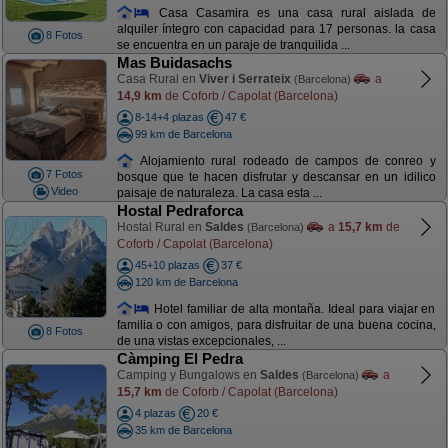
Casa Casamira es una casa rural aislada de
alquiler íntegro con capacidad para 17 personas. la casa
8 Fotos
se encuentra en un paraje de tranquilida ...
Mas Buidasachs
Casa Rural en
Viver i Serrateix
a
(Barcelona)
14,9 km
de Coforb / Capolat (Barcelona)
8-14+4 plazas
47 €
99 km de Barcelona
Alojamiento rural rodeado de campos de conreo y
7 Fotos
bosque que te hacen disfrutar y descansar en un idilico
Video
paisaje de naturaleza. La casa esta ...
Hostal Pedraforca
Hostal Rural en
Saldes
a
15,7 km
de
(Barcelona)
Coforb / Capolat (Barcelona)
45+10 plazas
37 €
120 km de Barcelona
Hotel familiar de alta montaña. Ideal para viajar en
familia o con amigos, para disfruitar de una buena cocina,
8 Fotos
de una vistas excepcionales, ...
Càmping El Pedra
Camping y Bungalows en
Saldes
a
(Barcelona)
15,7 km
de Coforb / Capolat (Barcelona)
4 plazas
20 €
35 km de Barcelona