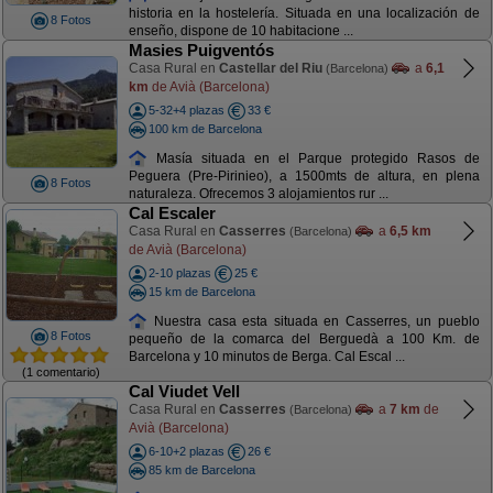
historia en la hostelería. Situada en una localización de
8 Fotos
enseño, dispone de 10 habitacione ...
Masies Puigventós
Casa Rural en
Castellar del Riu
a
6,1
(Barcelona)
km
de Avià (Barcelona)
5-32+4 plazas
33 €
100 km de Barcelona
Masía situada en el Parque protegido Rasos de
Peguera (Pre-Pirinieo), a 1500mts de altura, en plena
8 Fotos
naturaleza. Ofrecemos 3 alojamientos rur ...
Cal Escaler
Casa Rural en
Casserres
a
6,5 km
(Barcelona)
de Avià (Barcelona)
2-10 plazas
25 €
15 km de Barcelona
Nuestra casa esta situada en Casserres, un pueblo
8 Fotos
pequeño de la comarca del Berguedà a 100 Km. de
Barcelona y 10 minutos de Berga. Cal Escal ...
(1 comentario)
Cal Viudet Vell
Casa Rural en
Casserres
a
7 km
de
(Barcelona)
Avià (Barcelona)
6-10+2 plazas
26 €
85 km de Barcelona