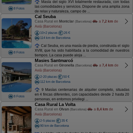
Masía del siglo XVI totalmente restaurada, con todas
las comodidades y servicios. Dispone de una amplia zona
8 Fotos
de relax y naturaleza, campo de ...
Cal Seuba
Casa Rural en
Montclar
a
7,2 km
de
(Barcelona)
Avià (Barcelona)
10+2 plazas
26 €
114 km de Barcelona
Cal Seuba, es una masía de piedra, construida el siglo
XVIII, que ha sido habilitada a la comodidad de nuestros
8 Fotos
tiempos. La casa puede aloja ...
Masies Santmarcó
Casa Rural en
Gironella
a
7,4 km
de
(Barcelona)
Avià (Barcelona)
2-20 plazas
50 €
112 km de Barcelona
9 Masías centenarias de alquiler completo, situadas
en 4 fincas diferentes, con capacidades desde 2 hasta 20
8 Fotos
personas, en entornos privilegi ...
Casa Rural La Volta
Casa Rural en
Olvan
a
8,4 km
de
(Barcelona)
Avià (Barcelona)
2-5 plazas
35 €
90 km de Barcelona