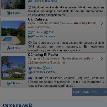
120 km de Barcelona
Hotel familiar de alta montaña. Ideal para viajar en
familia o con amigos, para disfruitar de una buena cocina,
8 Fotos
de una vistas excepcionales, ...
Cal Cabreta
Casa Rural en
Cardona
a
18,2 km
de
(Barcelona)
Avià (Barcelona)
20 plazas
30 €
88 km de Barcelona
Cal Cabreta es una masía aislada de piedra del siglo
XVIII situada en plena naturaleza, Es totalmente
8 Fotos
acogedora y tranquila con una capacida ...
Càmping El Pedra
Camping y Bungalows en
Saldes
a
(Barcelona)
18,2 km
de Avià (Barcelona)
4 plazas
20 €
35 km de Barcelona
Situado en el Pirineo Catalán (Berguedà), entre los
núcleos de Saldes y Massanés, al pie del Pedraforca y
8 Fotos
junto al Parque natural Cadí-Moixe ...
Cerca de Avià: