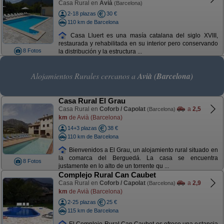
Casa Rural en
Avià
(Barcelona)
2-18 plazas
30 €
110 km de Barcelona
Casa Lluert es una masía catalana del siglo XVIII,
restaurada y rehabilitada en su interior pero conservando
8 Fotos
la distribución y la estructura ...
Alojamientos Rurales cercanos a
Avià (Barcelona)
Casa Rural El Grau
Casa Rural en
Coforb / Capolat
a
2,5
(Barcelona)
km
de Avià (Barcelona)
14+3 plazas
38 €
110 km de Barcelona
Bienvenidos a El Grau, un alojamiento rural situado en
la comarca del Berguedá. La casa se encuentra
8 Fotos
justamente en lo alto de un torrente qu ...
Complejo Rural Can Caubet
Casa Rural en
Coforb / Capolat
a
2,9
(Barcelona)
km
de Avià (Barcelona)
2-25 plazas
25 €
115 km de Barcelona
El Complejo Rural Can Caubet os ofrece una estancia