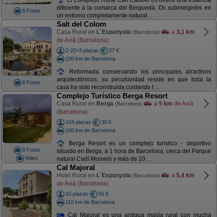
diferente a la comarca del Berguedà. Os submergiréis en
8 Fotos
un entorno completamente natural ...
Salt del Colom
Casa Rural en
L´Espunyola
a
3,1 km
(Barcelona)
de Avià (Barcelona)
2-22+3 plazas
27 €
100 km de Barcelona
Reformada conservando los principales atractivos
arquitectónicos, su peculiaridad reside en que toda la
8 Fotos
casa ha sido reconstruida cuidando t ...
Complejo Turístico Berga Resort
Casa Rural en
Berga
a
5 km
de Avià
(Barcelona)
(Barcelona)
104 plazas
30 €
100 km de Barcelona
Berga Resort es un complejo turístico - deportivo
8 Fotos
situado en Berga, a 1 hora de Barcelona, cerca del Parque
Video
natural Cadí Moixeró y más de 20 ...
Cal Majoral
Hotel Rural en
L´Espunyola
a
5,4 km
(Barcelona)
de Avià (Barcelona)
10 plazas
55 €
110 km de Barcelona
Cal Majoral es una antigua masía rural con mucha