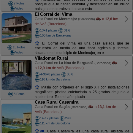
7 Fotos
bosque que te hacen disfrutar y descansar en un idilico
Video
paisaje de naturaleza. La casa esta ...
El Corral del Vima
Casa Rural en
Montmajor
a
12,6 km
(Barcelona)
de Avià (Barcelona)
13+1 plazas
31 €
100 km de Barcelona
El Corral del Vima es una casa aislada que se
15 Fotos
encuentra en medio de una finca agrícola y forestal
Video
situada en el municipio de Montmajor, en e ...
Viladomat Rural
Casa Rural en
La Nou de Berguedà
(Barcelona)
a
12,9 km
de Avià (Barcelona)
4-36+8 plazas
30 €
110 km de Barcelona
Masía con orígenes en el siglo XIII con instalaciones
magníficas: piscina calefactada a 25 grados de junio a
8 Fotos
septiembre. Todo el año: piscin ...
Casa Rural Casamira
Casa Rural en
Sagàs
a
13,1 km
de
(Barcelona)
Avià (Barcelona)
14-17 plazas
29 €
111 km de Barcelona
Casa Casamira es una casa rural aislada de