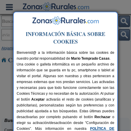
INFORMACIÓN BÁSICA SOBRE
COOKIES
Alojamientos
>
Cataluña
>
Barcelona
> Avià
Bienvenid@ a la información básica sobre las cookies de
Casas Rurales en Avià
nuestro portal responsabilidad de
Mario Temprado Casas
.
Una cookie o galleta informática es un pequeño archivo de
información que se guarda en tu pc, smartphone o tablet al
visitar el portal. Algunas son nuestras y otras pertenecen a
empresas externas que nos prestan servicios. Las activadas
y necesarias para que todo funcione correctamente son las
Cookies Técnicas y no necesitan de tu autorización. Al pulsar
el botón
Aceptar
activarás el resto de cookies (analíticas y
El Mas de Tous
rs.
6+6 pers.
publicitarias), personalizadas según tus preferencias y con
 €
25 €
Sant Martí de Tous (Barcelona)
desde
publicidad ajustada a tus búsquedas. Estas últimas puedes
desactivarlas por completo pulsando el botón
Rechazar
o
Buscar
elegir su activación/desactivación desde “Configuración de
Cookies”. Más información en nuestra
POLÍTICA DE
Comunidades: