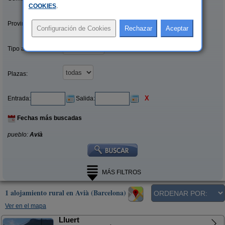
COOKIES
.
Provincias/Islas:
Tipo alquiler:
Plazas:
X
Entrada:
Salida:
Fechas más buscadas
pueblo:
Avià
MÁS FILTROS
1 alojamiento rural en Avià (Barcelona)
Ver en el mapa
Lluert