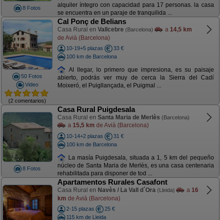
alquiler íntegro con capacidad para 17 personas. la casa
8 Fotos
se encuentra en un paraje de tranquilida ...
Cal Ponç de Belians
Casa Rural en
Vallcebre
a
14,5 km
(Barcelona)
de Avià (Barcelona)
10-19+5 plazas
33 €
100 km de Barcelona
Al llegar, lo primero que impresiona, es su paisaje
50 Fotos
abierto, podrás ver muy de cerca la Sierra del Cadí
Video
Moixeró, el Puigllançada, el Puigmal ...
(2 comentarios)
Casa Rural Puigdesala
Casa Rural en
Santa Maria de Merlès
(Barcelona)
a
15,5 km
de Avià (Barcelona)
10-14+2 plazas
31 €
100 km de Barcelona
La masía Puigdesala, situada a 1, 5 km del pequeño
núcleo de Santa Maria de Merlès, es una casa centenaria
8 Fotos
rehabilitada para disponer de tod ...
Apartamentos Rurales Casafont
Casa Rural en
Navès / La Vall d´Ora
a
16
(Lleida)
km
de Avià (Barcelona)
2-15 plazas
25 €
115 km de Lleida