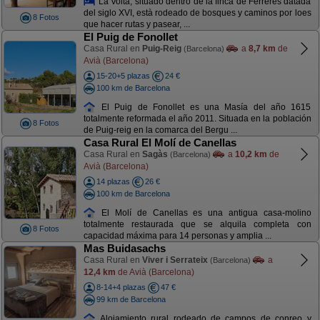
La Volta, situado dentro de la finca de Ferreres datada
del siglo XVI, està rodeado de bosques y caminos por loes
8 Fotos
que hacer rutas y pasear, ...
El Puig de Fonollet
Casa Rural en
Puig-Reig
a
8,7 km
de
(Barcelona)
Avià (Barcelona)
15-20+5 plazas
24 €
100 km de Barcelona
El Puig de Fonollet es una Masía del año 1615
totalmente reformada el año 2011. Situada en la población
8 Fotos
de Puig-reig en la comarca del Bergu ...
Casa Rural El Molí de Canellas
Casa Rural en
Sagàs
a
10,2 km
de
(Barcelona)
Avià (Barcelona)
14 plazas
26 €
100 km de Barcelona
El Molí de Canellas es una antigua casa-molino
totalmente restaurada que se alquila completa con
8 Fotos
capacidad máxima para 14 personas y amplia ...
Mas Buidasachs
Casa Rural en
Viver i Serrateix
a
(Barcelona)
12,4 km
de Avià (Barcelona)
8-14+4 plazas
47 €
99 km de Barcelona
Alojamiento rural rodeado de campos de conreo y