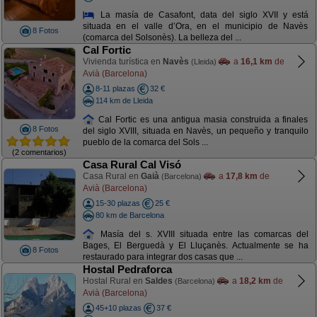
La masía de Casafont, data del siglo XVII y está
situada en el valle d’Ora, en el municipio de Navès
8 Fotos
(comarca del Solsonès). La belleza del ...
Cal Fortic
Vivienda turística en
Navès
a
16,1 km
de
(Lleida)
Avià (Barcelona)
8-11 plazas
32 €
114 km de Lleida
Cal Fortic es una antigua masia construida a finales
8 Fotos
del siglo XVIII, situada en Navès, un pequeño y tranquilo
pueblo de la comarca del Sols ...
(2 comentarios)
Casa Rural Cal Visó
Casa Rural en
Gaià
a
17,8 km
de
(Barcelona)
Avià (Barcelona)
15-30 plazas
25 €
80 km de Barcelona
Masía del s. XVIII situada entre las comarcas del
Bages, El Berguedà y El Lluçanès. Actualmente se ha
8 Fotos
restaurado para integrar dos casas que ...
Hostal Pedraforca
Hostal Rural en
Saldes
a
18,2 km
de
(Barcelona)
Avià (Barcelona)
45+10 plazas
37 €