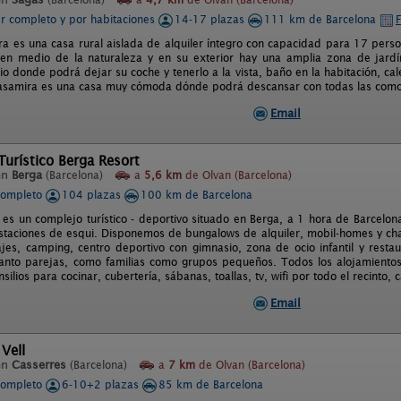
er completo y por habitaciones
14-17 plazas
111 km de Barcelona
F
a es una casa rural aislada de alquiler íntegro con capacidad para 17 perso
 en medio de la naturaleza y en su exterior hay una amplia zona de jardí
o donde podrá dejar su coche y tenerlo a la vista, baño en la habitación, cale
 Casamira es una casa muy cómoda dónde podrá descansar con todas las comodi
Email
urístico Berga Resort
en
Berga
(Barcelona)
a
5,6 km
de Olvan (Barcelona)
completo
104 plazas
100 km de Barcelona
 es un complejo turístico - deportivo situado en Berga, a 1 hora de Barcelon
taciones de esqui. Disponemos de bungalows de alquiler, mobil-homes y chale
jes, camping, centro deportivo con gimnasio, zona de ocio infantil y restau
tanto parejas, como familias como grupos pequeños. Todos los alojamiento
nsilios para cocinar, cubertería, sábanas, toallas, tv, wifi por todo el recinto, 
Email
 Vell
en
Casserres
(Barcelona)
a
7 km
de Olvan (Barcelona)
completo
6-10+2 plazas
85 km de Barcelona