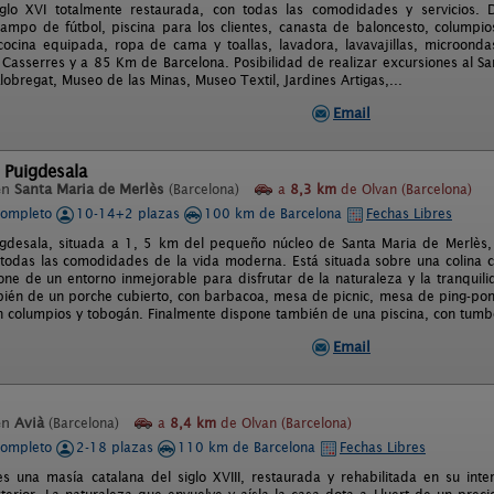
iglo XVI totalmente restaurada, con todas las comodidades y servicios
campo de fútbol, piscina para los clientes, canasta de baloncesto, columpios
 cocina equipada, ropa de cama y toallas, lavadora, lavavajillas, microonda
 Casserres y a 85 Km de Barcelona. Posibilidad de realizar excursiones al Sa
lobregat, Museo de las Minas, Museo Textil, Jardines Artigas,...
Email
 Puigdesala
en
Santa Maria de Merlès
(Barcelona)
a
8,3 km
de Olvan (Barcelona)
completo
10-14+2 plazas
100 km de Barcelona
Fechas Libres
gdesala, situada a 1, 5 km del pequeño núcleo de Santa Maria de Merlès, 
todas las comodidades de la vida moderna. Está situada sobre una colina con
one de un entorno inmejorable para disfrutar de la naturaleza y la tranquili
ién de un porche cubierto, con barbacoa, mesa de picnic, mesa de ping-pon
con columpios y tobogán. Finalmente dispone también de una piscina, con tum
Email
en
Avià
(Barcelona)
a
8,4 km
de Olvan (Barcelona)
completo
2-18 plazas
110 km de Barcelona
Fechas Libres
es una masía catalana del siglo XVIII, restaurada y rehabilitada en su inte