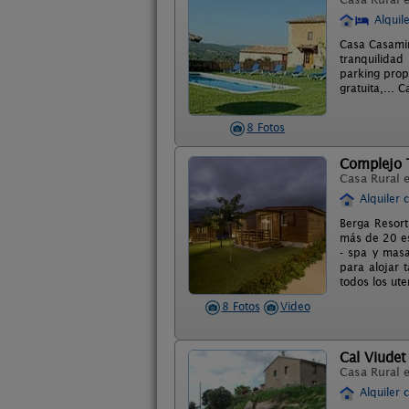
Alquil
Casa Casamir
tranquilidad
parking propi
gratuita,...
8 Fotos
Complejo T
Casa Rural 
Alquiler 
Berga Resort
más de 20 es
- spa y masa
para alojar 
todos los ute
8 Fotos
Video
Cal Viudet
Casa Rural 
Alquiler 