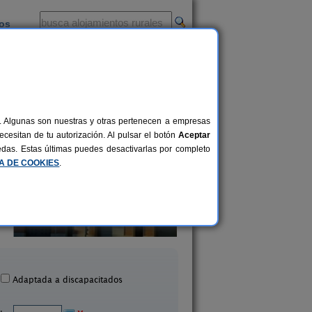
ios
-
al. Algunas son nuestras y otras pertenecen a empresas
cesitan de tu autorización. Al pulsar el botón
Aceptar
uedas. Estas últimas puedes desactivarlas por completo
CA DE COOKIES
.
Cal Jeroni
Lluert
10+1 pers.
26 €
yonet del Penedès (Barcelona)
Avià (Barcelona)
desde
Adaptada a discapacitados