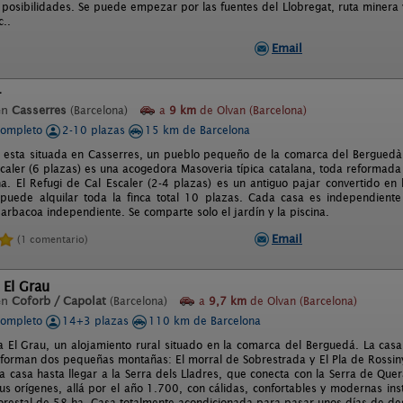
 posibilidades. Se puede empezar por las fuentes del Llobregat, ruta minera 
c..
Email
r
en
Casserres
(Barcelona)
a
9 km
de Olvan (Barcelona)
completo
2-10 plazas
15 km de Barcelona
 esta situada en Casserres, un pueblo pequeño de la comarca del Bergued
scaler (6 plazas) es una acogedora Masoveria típica catalana, toda reformad
. El Refugi de Cal Escaler (2-4 plazas) es un antiguo pajar convertido en lo
puede alquilar toda la finca total 10 plazas. Cada casa es independiente
arbacoa independiente. Se comparte solo el jardín y la piscina.
Email
(1 comentario)
 El Grau
en
Coforb / Capolat
(Barcelona)
a
9,7 km
de Olvan (Barcelona)
completo
14+3 plazas
110 km de Barcelona
a El Grau, un alojamiento rural situado en la comarca del Berguedá. La casa
 forman dos pequeñas montañas: El morral de Sobrestrada y El Pla de Rossiny
a casa hasta llegar a la Serra dels Lladres, que conecta con la Serra de Quer
sus orígenes, allá por el año 1.700, con cálidas, confortables y modernas ins
orestal de 58 ha. Casa totalmente acondicionada para pasar unos días de de