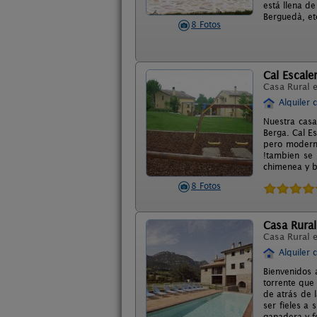
está llena de
Berguedà, et
8 Fotos
Cal Escale
Casa Rural 
Alquiler 
Nuestra casa
Berga. Cal E
pero moderna
!tambien se 
chimenea y b
8 Fotos
Casa Rural
Casa Rural 
Alquiler 
Bienvenidos 
torrente que
de atrás de l
ser fieles a 
ganadera y f