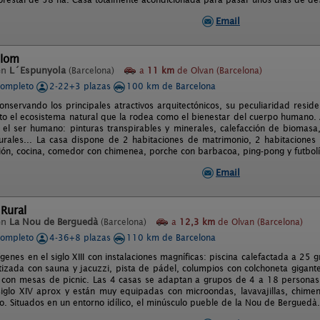
Email
olom
en
L´Espunyola
(Barcelona)
a
11 km
de Olvan (Barcelona)
completo
2-22+3 plazas
100 km de Barcelona
nservando los principales atractivos arquitectónicos, su peculiaridad resid
to el ecosistema natural que la rodea como el bienestar del cuerpo humano. A
 el ser humano: pinturas transpirables y minerales, calefacción de biomasa
rales... La casa dispone de 2 habitaciones de matrimonio, 2 habitaciones 
ión, cocina, comedor con chimenea, porche con barbacoa, ping-pong y futbolí
Email
Rural
en
La Nou de Berguedà
(Barcelona)
a
12,3 km
de Olvan (Barcelona)
completo
4-36+8 plazas
110 km de Barcelona
genes en el siglo XIII con instalaciones magníficas: piscina calefactada a 25
tizada con sauna y jacuzzi, pista de pádel, columpios con colchoneta gigante d
con mesas de picnic. Las 4 casas se adaptan a grupos de 4 a 18 personas
siglo XIV aprox y están muy equipadas con microondas, lavavajillas, chime
. Situados en un entorno idílico, el minúsculo pueble de la Nou de Berguedà.