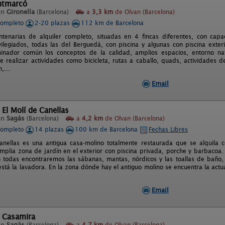
ntmarcó
en
Gironella
(Barcelona)
a
3,3 km
de Olvan (Barcelona)
completo
2-20 plazas
112 km de Barcelona
ntenarias de alquiler completo, situadas en 4 fincas diferentes, con ca
vilegiados, todas las del Berguedà, con piscina y algunas con piscina exter
nador común los conceptos de la calidad, amplios espacios, entorno natu
e realizar actividades como bicicleta, rutas a caballo, quads, actividades d
n,...
Email
 El Molí de Canellas
en
Sagàs
(Barcelona)
a
4,2 km
de Olvan (Barcelona)
completo
14 plazas
100 km de Barcelona
Fechas Libres
Canellas es una antigua casa-molino totalmente restaurada que se alquil
mplia zona de jardín en el exterior con piscina privada, porche y barbacoa.
 todas encontraremos las sábanas, mantas, nórdicos y las toallas de baño
stá la lavadora. En la zona dónde hay el antiguo molino se encuentra la act
Email
l Casamira
en
Sagàs
(Barcelona)
a
4,7 km
de Olvan (Barcelona)