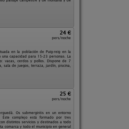
cioso paisaje campestre y de montaña y de
24 €
pers/noche
uada en la población de Puig-reig en la
on una capacidad para 15-23 personas. La
o: vacas, cerdos y pollos. Dispone de 7
sala de juegos, terraza, jardín, piscina,
25 €
pers/noche
erguedà. Os submergiréis en un entorno
. Éste complejo está formado por tres
n distintos servicios y destinados a todo
ésta comarca y todo el municipio en general