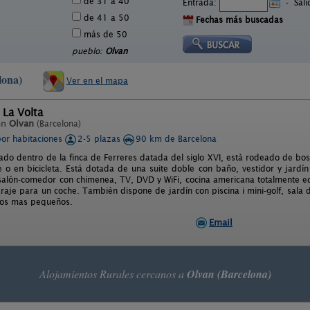
de 31 a 40
Entrada:
-
Sal
de 41 a 50
Fechas más buscadas
más de 50
pueblo:
Olvan
lona)
Ver en el mapa
 La Volta
en
Olvan
(Barcelona)
por habitaciones
2-5 plazas
90 km de Barcelona
tuado dentro de la finca de Ferreres datada del siglo XVI, està rodeado de bo
e o en bicicleta. Está dotada de una suite doble con baño, vestidor y jardín
 salón-comedor con chimenea, TV, DVD y WiFi, cocina americana totalmente 
raje para un coche. También dispone de jardín con piscina i mini-golf, sala d
los mas pequeños.
Email
Alojamientos Rurales cercanos a
Olvan (Barcelona)