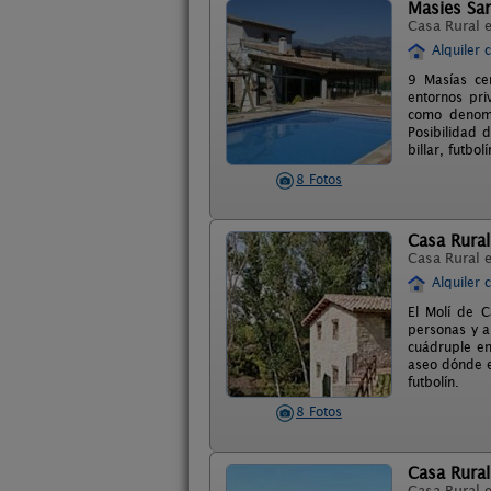
Masies Sa
Casa Rural 
Alquiler 
9 Masías ce
entornos pri
como denomi
Posibilidad d
billar, futbolí
8 Fotos
Casa Rural
Casa Rural 
Alquiler 
El Molí de 
personas y a
cuádruple en
aseo dónde e
futbolín.
8 Fotos
Casa Rura
Casa Rural 