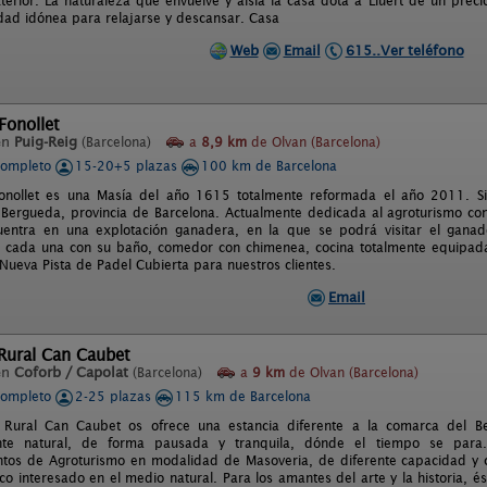
xterior. La naturaleza que envuelve y aísla la casa dota a Lluert de un pre
idad idónea para relajarse y descansar. Casa
Web
Email
615..Ver teléfono
Fonollet
en
Puig-Reig
(Barcelona)
a
8,9 km
de Olvan (Barcelona)
completo
15-20+5 plazas
100 km de Barcelona
onollet es una Masía del año 1615 totalmente reformada el año 2011. Sit
Bergueda, provincia de Barcelona. Actualmente dedicada al agroturismo c
uentra en una explotación ganadera, en la que se podrá visitar el ganad
, cada una con su baño, comedor con chimenea, cocina totalmente equipada, 
Nueva Pista de Padel Cubierta para nuestros clientes.
Email
Rural Can Caubet
en
Coforb / Capolat
(Barcelona)
a
9 km
de Olvan (Barcelona)
completo
2-25 plazas
115 km de Barcelona
 Rural Can Caubet os ofrece una estancia diferente a la comarca del B
te natural, de forma pausada y tranquila, dónde el tiempo se para
ntos de Agroturismo en modalidad de Masoveria, de diferente capacidad y co
co interesado en el medio natural. Para los amantes del arte y la historia, 