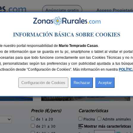
Anúnciate gratis
Acceso Propietar
Busca por pueblo
INFORMACIÓN BÁSICA SOBRE COOKIES
van
de nuestro portal responsabilidad de
Mario Temprado Casas
.
o de información que se guarda en tu pc, smartphone o tablet al visitar el port
ecesarias para que todo funcione correctamente son las Cookies Técnicas y no ne
rias), personalizadas según tus preferencias y con publicidad ajustada a tus búsq
sactivación desde “Configuración de Cookies”. Más información en nuestra
POLÍTI
El Mas de Tous
5 pers.
6+6 pers.
33 €
25 €
Sant Martí de Tous (Barcelona)
Avin
e
desde
Precio (€/pers)
Características
de 1 a 20
Piscina
Admite animales
de 21 a 30
Mostrar más características