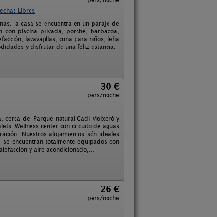
pers/noche
echas Libres
nas. la casa se encuentra en un paraje de
n con piscina privada, porche, barbacoa,
facción, lavavajillas, cuna para niños, leña
dades y disfrutar de una feliz estancia.
30 €
pers/noche
a, cerca del Parque natural Cadí Moixeró y
ts. Wellness center con circuito de aguas
ración. Nuestros alojamientos són ideales
s se encuentran totalmente equipados con
calefacción y aire acondicionado,...
26 €
pers/noche