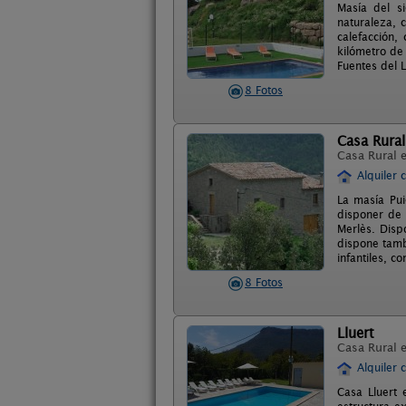
Masía del s
naturaleza, 
calefacción,
kilómetro de
Fuentes del L
8 Fotos
Casa Rural
Casa Rural 
Alquiler 
La masía Pui
disponer de 
Merlès. Disp
dispone tamb
infantiles, 
8 Fotos
Lluert
Casa Rural 
Alquiler 
Casa Lluert 