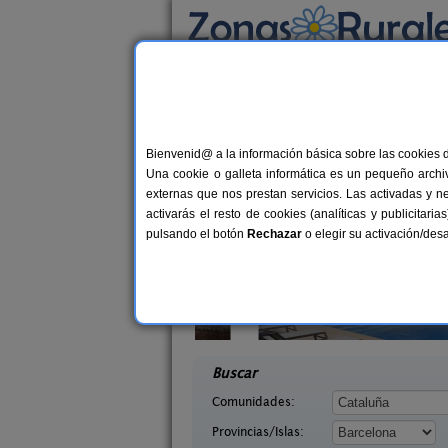
Busca por alojamiento
Alojamientos
>
Cataluña
>
Barcelona
> Olvan
Casas Rurales en Ol
Bienvenid@ a la información básica sobre las cookies 
Una cookie o galleta informática es un pequeño archiv
externas que nos prestan servicios. Las activadas y n
activarás el resto de cookies (analíticas y publicita
pulsando el botón
Rechazar
o elegir su activación/de
elles
Cal Ponç de Belians
19-23+2 pers.
10-19+
33 €
x (Barcelona)
Vallcebre (Barcelona)
desde
desd
Buscar
Comunidades:
Provincias/Islas: