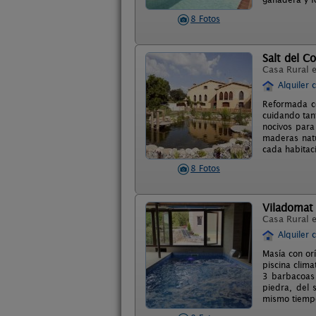
8 Fotos
Salt del C
Casa Rural 
Alquiler 
Reformada co
cuidando tan
nocivos para
maderas natu
cada habitac
8 Fotos
Viladomat 
Casa Rural 
Alquiler 
Masía con orí
piscina clima
3 barbacoas 
piedra, del 
mismo tiempo