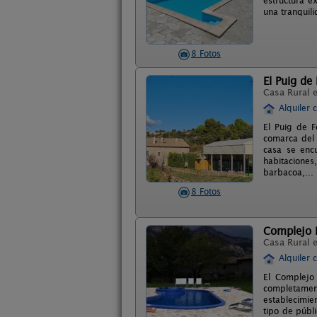
estructura e
una tranquil
8 Fotos
El Puig de 
Casa Rural 
Alquiler 
El Puig de F
comarca del 
casa se enc
habitaciones
barbacoa,... 
8 Fotos
Complejo 
Casa Rural 
Alquiler 
El Complejo
completamen
establecimie
tipo de públi