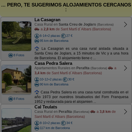
... PERO, TE SUGERIMOS ALOJAMIENTOS CERCANOS
:
La Casagran
Casa Rural en
Santa Creu de Joglars
(Barcelona)
a
2,8 km
de Sant Martí d´Albars (Barcelona)
6-14+2 plazas
27 €
95 km de Barcelona
La Casagran es una casa rural aislada situada a
Santa Creu de Joglars, a 15 minutos de Vic y a una hora
8 Fotos
de Barcelona. El alojamiento tiene c ...
Casa Pedra Salera
Apartamentos Rurales en
Perafita
a
(Barcelona)
3,4 km
de Sant Martí d´Albars (Barcelona)
10-12+2 plazas
30 €
90 km de Barcelona
Casa Pedra Salera es una casa rural construida en el
año 1973 por nuestros bisabuelos del Forn Franquesa
8 Fotos
1952 y restaurada para el alojamien ...
Cal Teulats
Casa Rural en
Perafita
a
3,8 km
de
(Barcelona)
Sant Martí d´Albars (Barcelona)
8-10+2 plazas
34 €
117 km de Barcelona