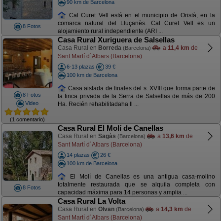
90 km de Barcelona
Cal Curet Vell está en el municipio de Oristà, en la
comarca natural del Lluçanès. Cal Curet Vell es un
8 Fotos
alojamiento rural independiente (ARI ...
Casa Rural Xuriguera de Salsellas
Casa Rural en
Borreda
a
11,4 km
de
(Barcelona)
Sant Martí d´Albars (Barcelona)
6-13 plazas
39 €
100 km de Barcelona
Casa aislada de finales del s. XVIII que forma parte de
8 Fotos
la finca privada de la Serra de Salsellas de más de 200
Video
Ha. Recién rehabilitadaha ll ...
(1 comentario)
Casa Rural El Molí de Canellas
Casa Rural en
Sagàs
a
13,6 km
de
(Barcelona)
Sant Martí d´Albars (Barcelona)
14 plazas
26 €
100 km de Barcelona
El Molí de Canellas es una antigua casa-molino
totalmente restaurada que se alquila completa con
8 Fotos
capacidad máxima para 14 personas y amplia ...
Casa Rural La Volta
Casa Rural en
Olvan
a
14,3 km
de
(Barcelona)
Sant Martí d´Albars (Barcelona)