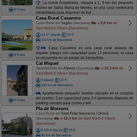
La masía Puigdesala, situada a 1, 5 km del pequeño
núcleo de Santa Maria de Merlès, es una casa centenaria
8 Fotos
rehabilitada para disponer de tod ...
Casa Rural Casamira
Casa Rural en
Sagàs
a
9,6 km
de
(Barcelona)
Sant Martí d´Albars (Barcelona)
14-17 plazas
29 €
111 km de Barcelona
Casa Casamira es una casa rural aislada de
alquiler íntegro con capacidad para 17 personas. la casa
8 Fotos
se encuentra en un paraje de tranquilida ...
Cal Miquel
Apartamento en
Alpens
a
10,3 km
de
(Barcelona)
Sant Martí d´Albars (Barcelona)
4 plazas
20 €
100 km de Barcelona
Apartamento pequeño familiar ubicado en el corazón
del pueblo. Con capacidad para 2-4 personas dispone de
8 Fotos
parking cerrado para coche y wifi ...
Pla de Moixons
Casa Rural en
Sant Feliu Sasserra / Oristà
a
10,3 km
de Sant Martí d´Albars
(Barcelona)
(Barcelona)
8-10+2 plazas
28 €
95 km de Barcelona