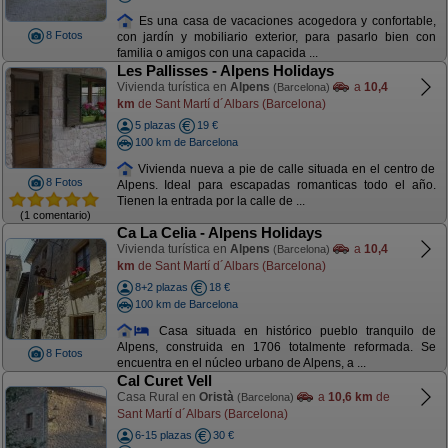
Es una casa de vacaciones acogedora y confortable,
8 Fotos
con jardín y mobiliario exterior, para pasarlo bien con
familia o amigos con una capacida ...
Les Pallisses - Alpens Holidays
Vivienda turística en
Alpens
a
10,4
(Barcelona)
km
de Sant Martí d´Albars (Barcelona)
5 plazas
19 €
100 km de Barcelona
Vivienda nueva a pie de calle situada en el centro de
8 Fotos
Alpens. Ideal para escapadas romanticas todo el año.
Tienen la entrada por la calle de ...
(1 comentario)
Ca La Celia - Alpens Holidays
Vivienda turística en
Alpens
a
10,4
(Barcelona)
km
de Sant Martí d´Albars (Barcelona)
8+2 plazas
18 €
100 km de Barcelona
Casa situada en histórico pueblo tranquilo de
Alpens, construida en 1706 totalmente reformada. Se
8 Fotos
encuentra en el núcleo urbano de Alpens, a ...
Cal Curet Vell
Casa Rural en
Oristà
a
10,6 km
de
(Barcelona)
Sant Martí d´Albars (Barcelona)
6-15 plazas
30 €