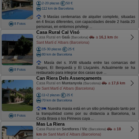
2-20 plazas
50 €
112 km de Barcelona
9 Masías centenarias de alquiler completo, situadas
en 4 fincas diferentes, con capacidades desde 2 hasta 20
8 Fotos
personas, en entornos privilegi ...
Casa Rural Cal Visó
Casa Rural en
Gaià
a
16,1 km
de
(Barcelona)
Sant Martí d´Albars (Barcelona)
15-30 plazas
25 €
80 km de Barcelona
Masía del s. XVIII situada entre las comarcas del
Bages, El Berguedà y El Lluçanès. Actualmente se ha
8 Fotos
restaurado para integrar dos casas que ...
Can Riera Dels Assençaments
Casa Rural en
Muntanyola
a
17,6 km
(Barcelona)
de Sant Martí d´Albars (Barcelona)
11+2 plazas
25 €
70 km de Barcelona
Nuestra masia está en un sitio privilegiado tanto por
la tranquilidad como por su distancia a Barcelona, la
8 Fotos
Costa Brava o los Pirineos cuya ...
Mas La Riera
Casa Rural en
Sentfores / Vic
a
18
(Barcelona)
km
de Sant Martí d´Albars (Barcelona)