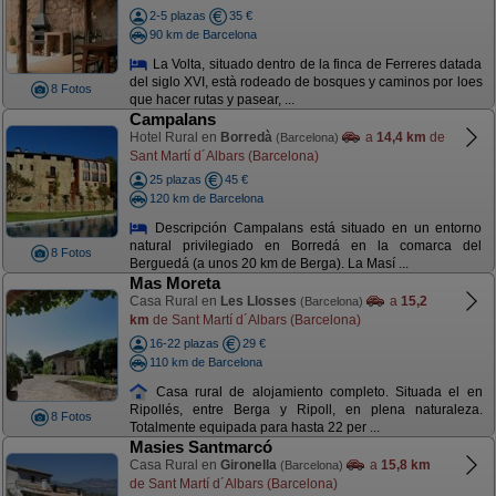
2-5 plazas
35 €
90 km de Barcelona
La Volta, situado dentro de la finca de Ferreres datada
del siglo XVI, està rodeado de bosques y caminos por loes
8 Fotos
que hacer rutas y pasear, ...
Campalans
Hotel Rural en
Borredà
a
14,4 km
de
(Barcelona)
Sant Martí d´Albars (Barcelona)
25 plazas
45 €
120 km de Barcelona
Descripción Campalans está situado en un entorno
natural privilegiado en Borredá en la comarca del
8 Fotos
Berguedá (a unos 20 km de Berga). La Masí ...
Mas Moreta
Casa Rural en
Les Llosses
a
15,2
(Barcelona)
km
de Sant Martí d´Albars (Barcelona)
16-22 plazas
29 €
110 km de Barcelona
Casa rural de alojamiento completo. Situada el en
Ripollés, entre Berga y Ripoll, en plena naturaleza.
8 Fotos
Totalmente equipada para hasta 22 per ...
Masies Santmarcó
Casa Rural en
Gironella
a
15,8 km
(Barcelona)
de Sant Martí d´Albars (Barcelona)