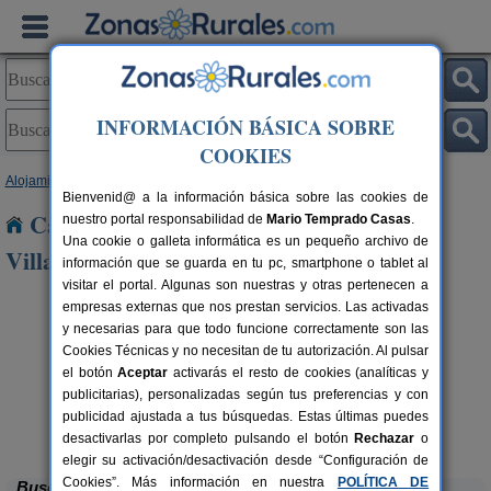
INFORMACIÓN BÁSICA SOBRE
COOKIES
Alojamientos
>
Castilla y León
>
Burgos
> Arenillas de Villadiego
Bienvenid@ a la información básica sobre las cookies de
Casas Rurales cerca de Arenillas de
nuestro portal responsabilidad de
Mario Temprado Casas
.
Una cookie o galleta informática es un pequeño archivo de
Villadiego
información que se guarda en tu pc, smartphone o tablet al
visitar el portal. Algunas son nuestras y otras pertenecen a
empresas externas que nos prestan servicios. Las activadas
y necesarias para que todo funcione correctamente son las
Cookies Técnicas y no necesitan de tu autorización. Al pulsar
el botón
Aceptar
activarás el resto de cookies (analíticas y
publicitarias), personalizadas según tus preferencias y con
publicidad ajustada a tus búsquedas. Estas últimas puedes
La Morera de Agustina
rs.
4-10+1 pers.
 €
21 €
Villanueva de Carazo (Burgos)
desde
desactivarlas por completo pulsando el botón
Rechazar
o
elegir su activación/desactivación desde “Configuración de
Cookies”. Más información en nuestra
POLÍTICA DE
Buscar