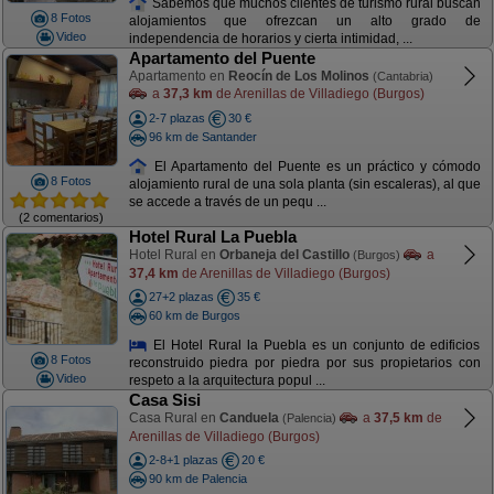
Sabemos que muchos clientes de turismo rural buscan
8 Fotos
alojamientos que ofrezcan un alto grado de
Video
independencia de horarios y cierta intimidad, ...
Apartamento del Puente
Apartamento en
Reocín de Los Molinos
(Cantabria)
a
37,3 km
de Arenillas de Villadiego (Burgos)
2-7 plazas
30 €
96 km de Santander
El Apartamento del Puente es un práctico y cómodo
8 Fotos
alojamiento rural de una sola planta (sin escaleras), al que
se accede a través de un pequ ...
(2 comentarios)
Hotel Rural La Puebla
Hotel Rural en
Orbaneja del Castillo
a
(Burgos)
37,4 km
de Arenillas de Villadiego (Burgos)
27+2 plazas
35 €
60 km de Burgos
El Hotel Rural la Puebla es un conjunto de edificios
8 Fotos
reconstruido piedra por piedra por sus propietarios con
Video
respeto a la arquitectura popul ...
Casa Sisi
Casa Rural en
Canduela
a
37,5 km
de
(Palencia)
Arenillas de Villadiego (Burgos)
2-8+1 plazas
20 €
90 km de Palencia