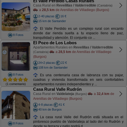
El Valle Perdido Casas Rurales
Casa Rural en
Revelillas / Valderredible
(Cantabria)
a
28,5 km
de Arenillas de Villadiego (Burgos)
2-40 plazas
16 €
15 km de Santander
El Valle Perdido es un complejo rural con encanto
donde dar rienda suelta a tu espacio lleno de paz,
8 Fotos
tranquilidad y atención. El conjunto co ...
El Pozo de Los Lobos
Apartamentos Rurales en
Revelillas / Valderredible
a
28,5 km
de Arenillas de Villadiego
(Cantabria)
(Burgos)
24+2 plazas
22 €
108 km de Santander
8 Fotos
Es una centenaria casa de labranza con su pajar,
cuadras y vivienda transformada en seis confortables
(1 comentario)
apartamentos rurales independientes y ...
Casa Rural Valle Rudrón
Casa Rural en
Valdelateja
a
32,4 km
de
(Burgos)
Arenillas de Villadiego (Burgos)
4-8 plazas
41 €
40 km de Burgos
La casa rural Valle del Rudrón está situada en el
pintoresco pueblo de Valdelateja al lado del río Rudrón y
8 Fotos
desde su terraza y patio podrá d ...