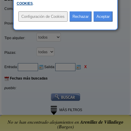
COOKIES
.
Comunidades:
Provincias/Islas:
Tipo alquiler:
Plazas:
X
Entrada:
Salida:
Fechas más buscadas
pueblo:
MÁS FILTROS
No se han encontrado alojamientos en
Arenillas de Villadiego
(Burgos)