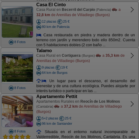
Casa El Cinto
Casa Rural en
Becerril del Carpio
a
(Palencia)
32,8 km
de Arenillas de Villadiego (Burgos)
12 plazas
25 €
80 km de Palencia
Casa restaurada en piedra y madera dentro de un
terreno con jardín y merendero todo ello 850m2. Cuenta
8 Fotos
con 5 habitaciones dobles (2 con baño ...
Talamo
Casa Rural en
Cortiguera
a
35,3 km
de
(Burgos)
Arenillas de Villadiego (Burgos)
9 plazas
19 €
64 km de Burgos
Un lugar para el descanso, el desarrollo del
bienestar y de una cultura ecológica. Puedes alojarte por
8 Fotos
interés turístico o participar en las ...
Apartamento Pettit
Apartamentos Rurales en
Reocín de Los Molinos
a
37,2 km
de Arenillas de Villadiego
(Cantabria)
(Burgos)
5+2 plazas
25 €
96 km de Santander
8 Fotos
Situada en el entorno natural incomparable de
Valderredible, Reocín de los Molinos, Cantabria. Es una