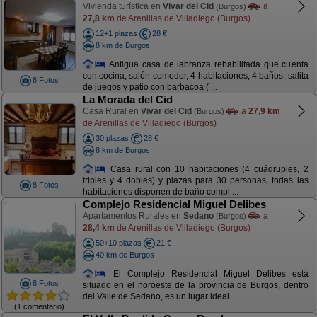
Vivienda turística en
Vivar del Cid
a
(Burgos)
27,8 km
de Arenillas de Villadiego (Burgos)
12+1 plazas
28 €
8 km de Burgos
Antigua casa de labranza rehabilitada que cuenta
con cocina, salón-comedor, 4 habitaciones, 4 baños, salita
8 Fotos
de juegos y patio con barbacoa ( ...
La Morada del Cid
Casa Rural en
Vivar del Cid
a
27,9 km
(Burgos)
de Arenillas de Villadiego (Burgos)
30 plazas
28 €
8 km de Burgos
Casa rural con 10 habitaciones (4 cuádruples, 2
triples y 4 dobles) y plazas para 30 personas, todas las
8 Fotos
habitaciones disponen de baño compl ...
Complejo Residencial Miguel Delibes
Apartamentos Rurales en
Sedano
a
(Burgos)
28,4 km
de Arenillas de Villadiego (Burgos)
50+10 plazas
21 €
40 km de Burgos
El Complejo Residencial Miguel Delibes está
8 Fotos
situado en el noroeste de la provincia de Burgos, dentro
del Valle de Sedano, es un lugar ideal ...
(1 comentario)