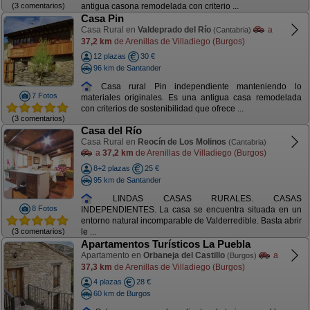
(3 comentarios)
antigua casona remodelada con criterio ...
Casa Pin
Casa Rural en
Valdeprado del Río
a
(Cantabria)
37,2 km
de Arenillas de Villadiego (Burgos)
12 plazas
30 €
96 km de Santander
Casa rural Pin independiente manteniendo lo
7 Fotos
materiales originales. Es una antigua casa remodelada
con criterios de sostenibilidad que ofrece ...
(3 comentarios)
Casa del Río
Casa Rural en
Reocín de Los Molinos
(Cantabria)
a
37,2 km
de Arenillas de Villadiego (Burgos)
8+2 plazas
25 €
95 km de Santander
LINDAS CASAS RURALES. CASAS
8 Fotos
INDEPENDIENTES. La casa se encuentra situada en un
entorno natural incomparable de Valderredible. Basta abrir
(3 comentarios)
le ...
Apartamentos Turísticos La Puebla
Apartamento en
Orbaneja del Castillo
a
(Burgos)
37,3 km
de Arenillas de Villadiego (Burgos)
4 plazas
28 €
60 km de Burgos