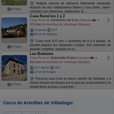
Antigua casona de labranza totalmente equipada,
dispone de dos habitaciones triples y una doble, salón-
8 Fotos
comedor con chimenea, calefacción, te ...
Casa Rural Ico 1 y 2
Casa Rural en
Santibañez de Ecla
a
(Palencia)
37,5 km
de Arenillas de Villadiego (Burgos)
14 plazas
15 €
88 km de Palencia
Casa rural ICO son 2 viviendas de 8 y 6 plazas, se
pueden alquilar por separado o juntas. Son viviendas de
8 Fotos
alquiler completo, situadas en la ...
Los Bodones
Casa Rural en
Quintanilla Riopico
a
(Burgos)
39,3 km
de Arenillas de Villadiego (Burgos)
12+1 plazas
20 €
12 km de Burgos
Preciosa casa rural en pleno camino de Santiago y a
nueve minutos de Burgos por lo que por la proximidad a la
8 Fotos
ciudad tiene acceso a supermer ...
Cerca de Arenillas de Villadiego: