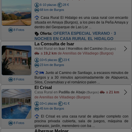
6-10 plazas
28 €
68 km de Burgos
Casa Rural El Hidalgo es una casa rural con encanto
situada en Amaya (Burgos), a los pies de la Peña Amaya y
dentro del Geoparque de Las Lor ...
8 Fotos
OFERTA ESPECIAL VERANO · 3
Oferta:
NOCHES EN CASA RURAL EL HIDALGO
La Consulta de Isar
Hotel Rural en
Isar / Hornillos del Camino
(Burgos)
a
19,2 km
de Arenillas de Villadiego (Burgos)
10+5 plazas
23 €
23 km de Burgos
Junto al Camino de Santiago, a escasos minutos de
Burgos y a 30 minutos aproximadamente de Atapuerca,
8 Fotos
Silos, Covarrubias y el románico palen ...
El Crisal
Casa Rural en
Padilla de Abajo
a
21 km
(Burgos)
de Arenillas de Villadiego (Burgos)
10+1 plazas
41 €
45 km de Burgos
El Crisal es una casa rural de alquiler completo con
piscina privada cubierta, sala de juegos, máquina de
8 Fotos
gimnasio, jardín, merendero con ba ...
Albergue Melgar