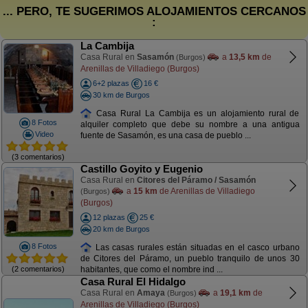
... PERO, TE SUGERIMOS ALOJAMIENTOS CERCANOS
:
La Cambija
Casa Rural en
Sasamón
a
13,5 km
de
(Burgos)
Arenillas de Villadiego (Burgos)
6+2 plazas
16 €
30 km de Burgos
Casa Rural La Cambija es un alojamiento rural de
8 Fotos
alquiler completo que debe su nombre a una antigua
Video
fuente de Sasamón, es una casa de pueblo ...
(3 comentarios)
Castillo Goyito y Eugenio
Casa Rural en
Citores del Páramo / Sasamón
a
15 km
de Arenillas de Villadiego
(Burgos)
(Burgos)
12 plazas
25 €
20 km de Burgos
8 Fotos
Las casas rurales están situadas en el casco urbano
de Citores del Páramo, un pueblo tranquilo de unos 30
(2 comentarios)
habitantes, que como el nombre ind ...
Casa Rural El Hidalgo
Casa Rural en
Amaya
a
19,1 km
de
(Burgos)
Arenillas de Villadiego (Burgos)