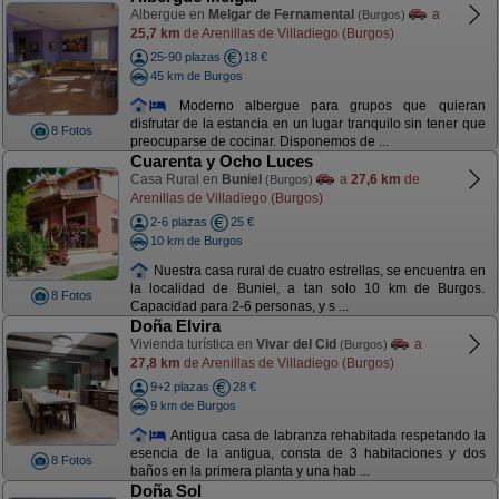
Albergue en
Melgar de Fernamental
a
(Burgos)
25,7 km
de Arenillas de Villadiego (Burgos)
25-90 plazas
18 €
45 km de Burgos
Moderno albergue para grupos que quieran
disfrutar de la estancia en un lugar tranquilo sin tener que
8 Fotos
preocuparse de cocinar. Disponemos de ...
Cuarenta y Ocho Luces
Casa Rural en
Buniel
a
27,6 km
de
(Burgos)
Arenillas de Villadiego (Burgos)
2-6 plazas
25 €
10 km de Burgos
Nuestra casa rural de cuatro estrellas, se encuentra en
la localidad de Buniel, a tan solo 10 km de Burgos.
8 Fotos
Capacidad para 2-6 personas, y s ...
Doña Elvira
Vivienda turística en
Vivar del Cid
a
(Burgos)
27,8 km
de Arenillas de Villadiego (Burgos)
9+2 plazas
28 €
9 km de Burgos
Antigua casa de labranza rehabitada respetando la
esencia de la antigua, consta de 3 habitaciones y dos
8 Fotos
baños en la primera planta y una hab ...
Doña Sol