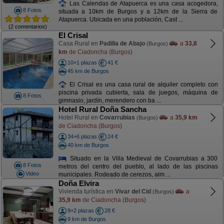
Las Calendas de Atapuerca es una casa acogedora,
8 Fotos
situada a 10km de Burgos y a 12km de la Sierra de
Atapuerca. Ubicada en una población, Cast ...
(2 comentarios)
El Crisal
Casa Rural en
Padilla de Abajo
a
33,8
(Burgos)
km
de Ciadoncha (Burgos)
10+1 plazas
41 €
45 km de Burgos
El Crisal es una casa rural de alquiler completo con
piscina privada cubierta, sala de juegos, máquina de
8 Fotos
gimnasio, jardín, merendero con ba ...
Hotel Rural Doña Sancha
Hotel Rural en
Covarrubias
a
35,9 km
(Burgos)
de Ciadoncha (Burgos)
34+6 plazas
24 €
40 km de Burgos
Situado en la Villa Medieval de Covarrubias a 300
8 Fotos
metros del centro del pueblo, al lado de las piscinas
Video
municipales. Rodeado de cerezos, alm ...
Doña Elvira
Vivienda turística en
Vivar del Cid
a
(Burgos)
35,9 km
de Ciadoncha (Burgos)
9+2 plazas
28 €
9 km de Burgos