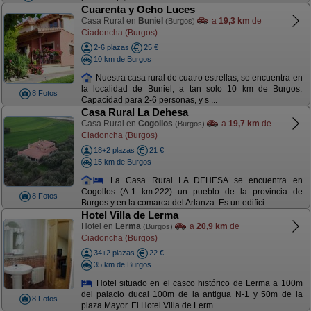
Cuarenta y Ocho Luces
Casa Rural en
Buniel
a
19,3 km
de
(Burgos)
Ciadoncha (Burgos)
2-6 plazas
25 €
10 km de Burgos
Nuestra casa rural de cuatro estrellas, se encuentra en
la localidad de Buniel, a tan solo 10 km de Burgos.
8 Fotos
Capacidad para 2-6 personas, y s ...
Casa Rural La Dehesa
Casa Rural en
Cogollos
a
19,7 km
de
(Burgos)
Ciadoncha (Burgos)
18+2 plazas
21 €
15 km de Burgos
La Casa Rural LA DEHESA se encuentra en
Cogollos (A-1 km.222) un pueblo de la provincia de
8 Fotos
Burgos y en la comarca del Arlanza. Es un edifici ...
Hotel Villa de Lerma
Hotel en
Lerma
a
20,9 km
de
(Burgos)
Ciadoncha (Burgos)
34+2 plazas
22 €
35 km de Burgos
Hotel situado en el casco histórico de Lerma a 100m
del palacio ducal 100m de la antigua N-1 y 50m de la
8 Fotos
plaza Mayor. El Hotel Villa de Lerm ...