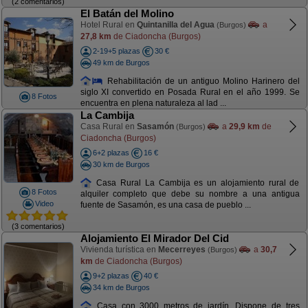
(2 comentarios)
El Batán del Molino
Hotel Rural en
Quintanilla del Agua
a
(Burgos)
27,8 km
de Ciadoncha (Burgos)
2-19+5 plazas
30 €
49 km de Burgos
Rehabilitación de un antiguo Molino Harinero del
siglo XI convertido en Posada Rural en el año 1999. Se
8 Fotos
encuentra en plena naturaleza al lad ...
La Cambija
Casa Rural en
Sasamón
a
29,9 km
de
(Burgos)
Ciadoncha (Burgos)
6+2 plazas
16 €
30 km de Burgos
Casa Rural La Cambija es un alojamiento rural de
8 Fotos
alquiler completo que debe su nombre a una antigua
Video
fuente de Sasamón, es una casa de pueblo ...
(3 comentarios)
Alojamiento El Mirador Del Cid
Vivienda turística en
Mecerreyes
a
30,7
(Burgos)
km
de Ciadoncha (Burgos)
9+2 plazas
40 €
34 km de Burgos
Casa con 3000 metros de jardín. Dispone de tres