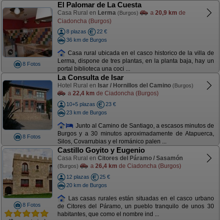
El Palomar de La Cuesta
Casa Rural en
Lerma
a
20,9 km
de
(Burgos)
Ciadoncha (Burgos)
8 plazas
22 €
36 km de Burgos
Casa rural ubicada en el casco historico de la villa de
Lerma, dispone de tres plantas, en la planta baja, hay un
8 Fotos
portal biblioteca una coci ...
La Consulta de Isar
Hotel Rural en
Isar / Hornillos del Camino
(Burgos)
a
22,4 km
de Ciadoncha (Burgos)
10+5 plazas
23 €
23 km de Burgos
Junto al Camino de Santiago, a escasos minutos de
Burgos y a 30 minutos aproximadamente de Atapuerca,
8 Fotos
Silos, Covarrubias y el románico palen ...
Castillo Goyito y Eugenio
Casa Rural en
Citores del Páramo / Sasamón
a
26,4 km
de Ciadoncha (Burgos)
(Burgos)
12 plazas
25 €
20 km de Burgos
Las casas rurales están situadas en el casco urbano
8 Fotos
de Citores del Páramo, un pueblo tranquilo de unos 30
habitantes, que como el nombre ind ...