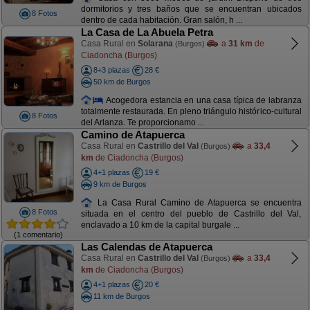
dormitorios y tres baños que se encuentran ubicados
8 Fotos
dentro de cada habitación. Gran salón, h ...
La Casa de La Abuela Petra
Casa Rural en
Solarana
a
31 km
de
(Burgos)
Ciadoncha (Burgos)
8+3 plazas
28 €
50 km de Burgos
Acogedora estancia en una casa típica de labranza
totalmente restaurada. En pleno triángulo histórico-cultural
8 Fotos
del Arlanza. Te proporcionamo ...
Camino de Atapuerca
Casa Rural en
Castrillo del Val
a
33,4
(Burgos)
km
de Ciadoncha (Burgos)
4+1 plazas
19 €
9 km de Burgos
La Casa Rural Camino de Atapuerca se encuentra
8 Fotos
situada en el centro del pueblo de Castrillo del Val,
enclavado a 10 km de la capital burgale ...
(1 comentario)
Las Calendas de Atapuerca
Casa Rural en
Castrillo del Val
a
33,4
(Burgos)
km
de Ciadoncha (Burgos)
4+1 plazas
20 €
11 km de Burgos