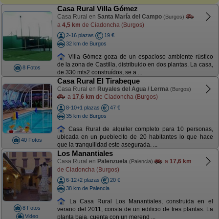
Casa Rural Villa Gómez
Casa Rural en
Santa María del Campo
(Burgos)
a
4,5 km
de Ciadoncha (Burgos)
2-16 plazas
19 €
32 km de Burgos
Villa Gómez goza de un espacioso ambiente rústico
de la zona de Castilla, distribuido en dos plantas. La casa,
8 Fotos
de 330 mts2 construídos, se a ...
Casa Rural El Tirabeque
Casa Rural en
Ruyales del Agua / Lerma
(Burgos)
a
17,6 km
de Ciadoncha (Burgos)
8-10+1 plazas
47 €
35 km de Burgos
Casa Rural de alquiler completo para 10 personas,
ubicada en un pueblecito de 20 habitantes lo que hace
40 Fotos
que la tranquilidad este asegurada. ...
Los Manantiales
Casa Rural en
Palenzuela
a
17,6 km
(Palencia)
de Ciadoncha (Burgos)
6-12+2 plazas
20 €
38 km de Palencia
La Casa Rural Los Manantiales, construida en el
8 Fotos
verano del 2011, consta de un edificio de tres plantas. La
Video
planta baja, cuenta con un merend ...