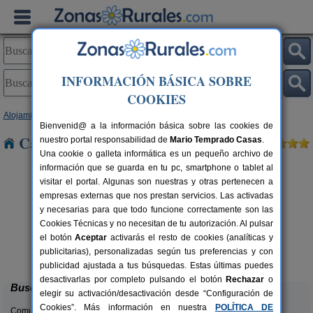
INFORMACIÓN BÁSICA SOBRE
COOKIES
Alojamientos
>
Castilla y León
>
Burgos
> Ciadoncha
Bienvenid@ a la información básica sobre las cookies de
Casas Rurales cerca de Ciadoncha
nuestro portal responsabilidad de
Mario Temprado Casas
.
Una cookie o galleta informática es un pequeño archivo de
información que se guarda en tu pc, smartphone o tablet al
visitar el portal. Algunas son nuestras y otras pertenecen a
empresas externas que nos prestan servicios. Las activadas
y necesarias para que todo funcione correctamente son las
Cookies Técnicas y no necesitan de tu autorización. Al pulsar
el botón
Aceptar
activarás el resto de cookies (analíticas y
Casa El Sauco
rs.
6-7+1 pers.
publicitarias), personalizadas según tus preferencias y con
 €
22 €
Ailanes de Zamanzas (Burgos)
desde
publicidad ajustada a tus búsquedas. Estas últimas puedes
desactivarlas por completo pulsando el botón
Rechazar
o
Buscar
elegir su activación/desactivación desde “Configuración de
Cookies”. Más información en nuestra
POLÍTICA DE
Comunidades: