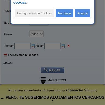
COOKIES
.
Provincias/Islas:
Tipo alquiler:
Plazas:
X
Entrada:
Salida:
Fechas más buscadas
pueblo:
MÁS FILTROS
No se han encontrado alojamientos en
Ciadoncha
(Burgos)
... PERO, TE SUGERIMOS ALOJAMIENTOS CERCANOS
: