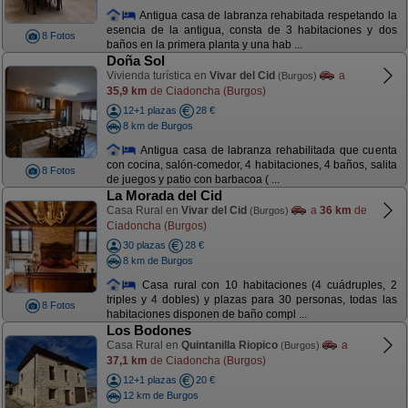
Antigua casa de labranza rehabitada respetando la
esencia de la antigua, consta de 3 habitaciones y dos
8 Fotos
baños en la primera planta y una hab ...
Doña Sol
Vivienda turística en
Vivar del Cid
a
(Burgos)
35,9 km
de Ciadoncha (Burgos)
12+1 plazas
28 €
8 km de Burgos
Antigua casa de labranza rehabilitada que cuenta
con cocina, salón-comedor, 4 habitaciones, 4 baños, salita
8 Fotos
de juegos y patio con barbacoa ( ...
La Morada del Cid
Casa Rural en
Vivar del Cid
a
36 km
de
(Burgos)
Ciadoncha (Burgos)
30 plazas
28 €
8 km de Burgos
Casa rural con 10 habitaciones (4 cuádruples, 2
triples y 4 dobles) y plazas para 30 personas, todas las
8 Fotos
habitaciones disponen de baño compl ...
Los Bodones
Casa Rural en
Quintanilla Riopico
a
(Burgos)
37,1 km
de Ciadoncha (Burgos)
12+1 plazas
20 €
12 km de Burgos