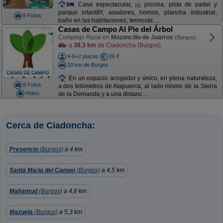
Casa espectacular, ¡¡¡ piscina, pista de padel y
parque infantíl!!, asadores, hornos, plancha industrial,
8 Fotos
baño en las habitaciones, termosta ...
Casas de Campo Al Pie del Árbol
Complejo Rural en
Mozoncillo de Juarros
(Burgos)
a
38,3 km
de Ciadoncha (Burgos)
4-6+2 plazas
26 €
10 km de Burgos
En un espacio acogedor y único, en plena naturaleza,
8 Fotos
a dos kilómetros de Atapuerca, al lado mismo de la Sierra
Video
de la Demanda y a una distanc ...
Cerca de Ciadoncha:
Presencio
(Burgos)
a 4 km
Santa Maria del Campo
(Burgos)
a 4,5 km
Mahamud
(Burgos)
a 4,6 km
Mazuela
(Burgos)
a 5,3 km