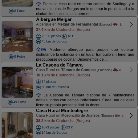
Preciosa casa rural en pleno camino de Santiago y a
nueve minutos de Burgos por lo que por la proximidad a la
8 Fotos
ciudad tiene acceso a supermer ...
Albergue Melgar
Albergue en
Melgar de Fernamental
a
(Burgos)
37,4 km
de Ciadoncha (Burgos)
25-90 plazas
18 €
45 km de Burgos
Moderno albergue para grupos que quieran
disfrutar de la estancia en un lugar tranquilo sin tener que
8 Fotos
preocuparse de cocinar. Disponemos de ...
La Casona de Támara
Casa Rural en
Támara de Campos
a
(Palencia)
38,1 km
de Ciadoncha (Burgos)
14 plazas
30 km de Palencia
La Casona de Támara dispone de 7 habitaciones
dobles, todas con camas individuales. Cada una de ellas
49 Fotos
tiene su propia personalidad: la decor ...
Casa Rural Montealegre
Casa Rural en
Mozoncillo de Juarros
a
(Burgos)
38,2 km
de Ciadoncha (Burgos)
16+3 plazas
23 €
14 km de Burgos