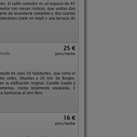
nes. El salón comedor es un espacio de 45
omedor con mesas rústicas, que unidas dan
uarto de lavandería completo y dos cuartos
taciones (siete en total) y una terraza de
25 €
Somuño
pers/noche
anquilo de unos 30 habitantes, que como el
os valles. Situadas a 20 km. de Burgos,
n la edificación original. Castillo Goyito y
chimenea, cocina totalmente equipada, 3
a barbacoa al aire libre.
16 €
pers/noche