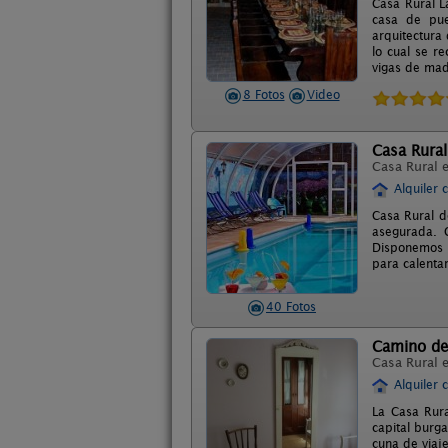
Casa Rural L
casa de pue
arquitectura
lo cual se re
vigas de mad
8 Fotos
Video
Casa Rural
Casa Rural 
Alquiler 
Casa Rural d
asegurada. 
Disponemos d
para calenta
40 Fotos
Camino de
Casa Rural 
Alquiler 
La Casa Rura
capital burg
cuna de viaj