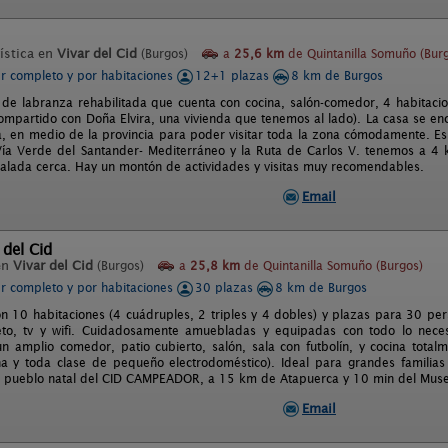
ística en
Vivar del Cid
(Burgos)
a
25,6 km
de Quintanilla Somuño (Bur
er completo y por habitaciones
12+1 plazas
8 km de Burgos
 de labranza rehabilitada que cuenta con cocina, salón-comedor, 4 habitacio
ompartido con Doña Elvira, una vivienda que tenemos al lado). La casa se en
, en medio de la provincia para poder visitar toda la zona cómodamente. Es 
Vía Verde del Santander- Mediterráneo y la Ruta de Carlos V. tenemos a 4 
alada cerca. Hay un montón de actividades y visitas muy recomendables.
Email
del Cid
en
Vivar del Cid
(Burgos)
a
25,8 km
de Quintanilla Somuño (Burgos)
er completo y por habitaciones
30 plazas
8 km de Burgos
on 10 habitaciones (4 cuádruples, 2 triples y 4 dobles) y plazas para 30 pe
to, tv y wifi. Cuidadosamente amuebladas y equipadas con todo lo neces
n amplio comedor, patio cubierto, salón, sala con futbolín, y cocina totalme
a y toda clase de pequeño electrodoméstico). Ideal para grandes familia
l pueblo natal del CID CAMPEADOR, a 15 km de Atapuerca y 10 min del Mus
Email