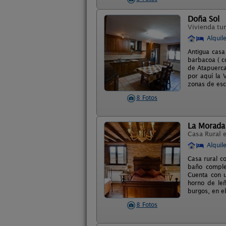
Doña Sol
Vivienda tur
Alquil
Antigua casa
barbacoa ( c
de Atapuerca
por aquí la 
zonas de esc
8 Fotos
La Morada 
Casa Rural 
Alquil
Casa rural c
baño comple
Cuenta con u
horno de leñ
burgos, en e
8 Fotos