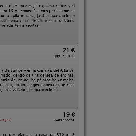
te de Atapuerca, Silos, Covarrubias y el
d para 15 personas. Estamos perfectamente
con amplia terraza, jardín, aparcamiento
matrimonio y una de elleas con supletoria
No se admiten mascotas.
21 €
pers/noche
ia de Burgos y en la comarca del Arlanza.
legiado, dentro de una dehesa de encinas,
ruido del viento, los pájaros los animales.
menea, jardín, juegos autóctonos, terraza
, finca vallada con aparcamiento.
19 €
Burgos)
pers/noche
do en dos plantas. La casa, de 330 mts2