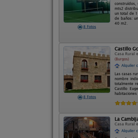
construídos,
mts2 distrib
un total de 
de baños: un
40 m2.
8 Fotos
Castillo G
Casa Rural 
(Burgos)
Alquiler 
Las casas ru
nombre indic
totalmente re
Castillo Eu
habitaciones
8 Fotos
La Cambij
Casa Rural 
Alquiler 