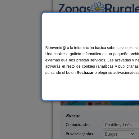
Busca por alojamiento
Alojamientos
>
Castilla y León
>
Burgos
> Qui
Casas Rurales cerca 
Bienvenid@ a la información básica sobre las cookies 
Una cookie o galleta informática es un pequeño archiv
externas que nos prestan servicios. Las activadas y n
activarás el resto de cookies (analíticas y publicita
pulsando el botón
Rechazar
o elegir su activación/de
auco
Casa Rural El Tirabeque
6-7+1 pers.
8-10+
22 €
as (Burgos)
Ruyales del Agua (Burgos)
desde
desd
Buscar
Comunidades:
Provincias/Islas: