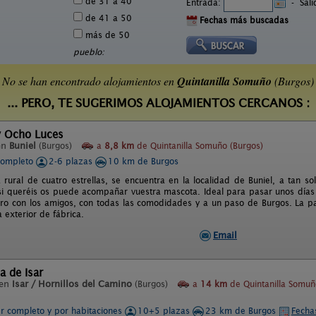
de 31 a 40
Entrada:
-
Sal
de 41 a 50
Fechas más buscadas
más de 50
pueblo:
No se han encontrado alojamientos en
Quintanilla Somuño
(Burgos)
... PERO, TE SUGERIMOS ALOJAMIENTOS CERCANOS :
y Ocho Luces
en
Buniel
(Burgos)
a
8,8 km
de Quintanilla Somuño (Burgos)
completo
2-6 plazas
10 km de Burgos
 rural de cuatro estrellas, se encuentra en la localidad de Buniel, a tan
si queréis os puede acompañar vuestra mascota. Ideal para pasar unos días d
ro con los amigos, con todas las comodidades y a un paso de Burgos. La pa
 exterior de fábrica.
Email
a de Isar
 en
Isar / Hornillos del Camino
(Burgos)
a
14 km
de Quintanilla Somuñ
er completo y por habitaciones
10+5 plazas
23 km de Burgos
Fecha