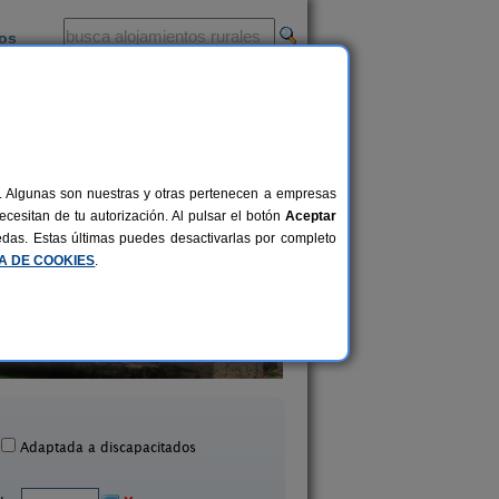
ios
-
al. Algunas son nuestras y otras pertenecen a empresas
cesitan de tu autorización. Al pulsar el botón
Aceptar
uedas. Estas últimas puedes desactivarlas por completo
CA DE COOKIES
.
Casa Rural La Ermita
Casa Rural Muralla d
17+2 pers.
18 €
icosa de La Sierra (Burgos)
Haza (Burgos)
desde
Adaptada a discapacitados