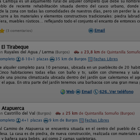
a Cambija es un alojamiento rural de alquiler completo que debe su nombre
blo de reciente rehabilitación situada dentro del casco urbano, donde
 de la zona con todas las comodidades de nuestros días, pero sin perder la au
curre a los materiales y elementos constructivos tradicionales: piedra labrad
era, muebles rústicos… reflejando todo el conjunto el encanto de entonces con
Email
(3 comentarios)
 El Tirabeque
en
Ruyales del Agua / Lerma
(Burgos)
a
23,8 km
de Quintanilla Somuño
completo
8-10+1 plazas
35 km de Burgos
Fechas Libres
e alquiler completo para 10 personas, ubicada en un pueblecito de 20 habita
Cinco habitaciones todas ellas con baño y tv, salón con chimenea y sala
e una piscina climatizada ubicada dentro del jardín que calentamos el ag
r el agua. En otra parte del jardín tenemos una barbacoa con una gran mesa pa
Web
Email
626..Ver teléfono
 Atapuerca
en
Castrillo del Val
(Burgos)
a
25 km
de Quintanilla Somuño (Burgos)
completo
4+1 plazas
9 km de Burgos
Fechas Libres
l Camino de Atapuerca se encuentra situada en el centro del pueblo de Ca
alesa. La casa es de piedra, de nueva construcción, realizada con materiales 
e y bañera para bebés, así como 2 camas supletorias.