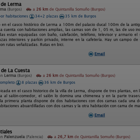
a de Lerma
rma
(Burgos)
a
26 km
de Quintanilla Somuño (Burgos)
por habitaciones
34+2 plazas
35 km de Burgos
o en el casco histórico de Lerma a 100m del palacio ducal 100m de la anti
ma cuenta con habitaciones amplias, las camas son de 1, 05 m, las de uso in
as estan equipadas con baño, calefación, teléfono, televisor y armario e
azas interiores y parkin privado, interne en la cafetería. Hay un campo d
on rutas señalizadas. Rutas en bici.
Email
 de La Cuesta
en
Lerma
(Burgos)
a
26 km
de Quintanilla Somuño (Burgos)
completo
8 plazas
36 km de Burgos
icada en el casco historico de la villa de Lerma, dispone de tres plantas, en 
ta al salón-comedor, el salón lo domina una chimenea y en la parte traser
 la primera planta dispone de dos habitaciones con dos camas cada una de
abitaciones abuardilladas con dos camas y la otra habitación con cama de m
Email
tiales
en
Palenzuela
(Palencia)
a
26,7 km
de Quintanilla Somuño (Burgos)