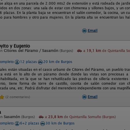
 se aloja en una parcela de 2.000 mts2 de extensión y está rodeada de jardi
uidos en dos zonas: una sala de estar con chimenea y sillones bajos, y un c
16 plazas. En la planta baja se encuentran el salón comedor, la cocina, un c
o para hombres y otro para mujeres. En la planta alta se encuentran las habi
Email
oyito y Eugenio
en
Citores del Páramo / Sasamón
(Burgos)
a
19,1 km
de Quintanilla 
completo
12 plazas
20 km de Burgos
rales están situadas en el casco urbano de Citores del Páramo, un pueblo tr
a está en lo alto de un páramo desde donde las vistas son preciosas a l
habilitada, en la que se han rehutilizado las piedras de sillería existentes e
genio, tiene forma de torre de castillo, cosnta de salón comedor con 
 cada una, etc. Podrá disfrutar del merendero independiente con una magnífic
Email
(2 comentarios)
a
en
Sasamón
(Burgos)
a
23,8 km
de Quintanilla Somuño (Burgos)
completo
6+2 plazas
30 km de Burgos