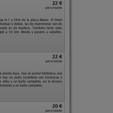
22 €
pers/noche
gua N-1 y 50m de la plaza Mayor. El Hotel
dividual y doble, las de matrimonio son de
l suelo es de madera. Tambien tiene unas
e gol a 10 Km. Monta y paseos a caballos.
22 €
pers/noche
la planta baja, hay un portal biblioteca una
a hay un patio castellano con barbacoa y
 ellas y un baño completo, en la tercera
atrimonio y un baño completo.
20 €
pers/noche