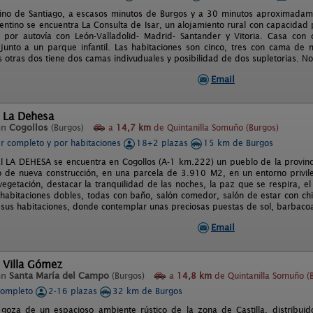
ino de Santiago, a escasos minutos de Burgos y a 30 minutos aproximadamen
entino se encuentra La Consulta de Isar, un alojamiento rural con capacida
por autovía con León-Valladolid- Madrid- Santander y Vitoria. Casa con 
y junto a un parque infantil. Las habitaciones son cinco, tres con cama de 
as otras dos tiene dos camas indivuduales y posibilidad de dos supletorias. 
Email
l La Dehesa
en
Cogollos
(Burgos)
a
14,7 km
de Quintanilla Somuño (Burgos)
er completo y por habitaciones
18+2 plazas
15 km de Burgos
l LA DEHESA se encuentra en Cogollos (A-1 km.222) un pueblo de la provinc
io de nueva construcción, en una parcela de 3.910 M2, en un entorno privi
getación, destacar la tranquilidad de las noches, la paz que se respira, el 
habitaciones dobles, todas con baño, salón comedor, salón de estar con chi
 sus habitaciones, donde contemplar unas preciosas puestas de sol, barbacoa
Email
 Villa Gómez
en
Santa María del Campo
(Burgos)
a
14,8 km
de Quintanilla Somuño (
completo
2-16 plazas
32 km de Burgos
goza de un espacioso ambiente rústico de la zona de Castilla, distribui