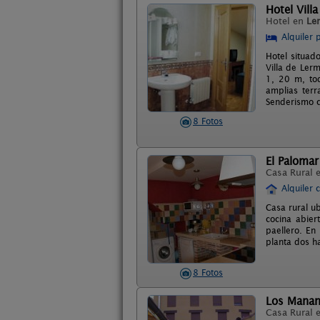
Hotel Vill
Hotel en
Le
Alquiler 
Hotel situad
Villa de Ler
1, 20 m, tod
amplias terr
Senderismo c
8 Fotos
El Palomar
Casa Rural 
Alquiler 
Casa rural ub
cocina abier
paellero. En
planta dos h
8 Fotos
Los Manan
Casa Rural 