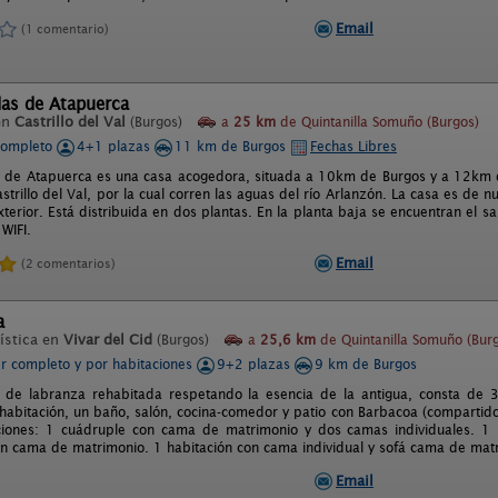
Email
(1 comentario)
das de Atapuerca
en
Castrillo del Val
(Burgos)
a
25 km
de Quintanilla Somuño (Burgos)
completo
4+1 plazas
11 km de Burgos
Fechas Libres
 de Atapuerca es una casa acogedora, situada a 10km de Burgos y a 12km d
strillo del Val, por la cual corren las aguas del río Arlanzón. La casa es de 
xterior. Está distribuida en dos plantas. En la planta baja se encuentran el 
WIFI.
Email
(2 comentarios)
a
ística en
Vivar del Cid
(Burgos)
a
25,6 km
de Quintanilla Somuño (Bur
er completo y por habitaciones
9+2 plazas
9 km de Burgos
 de labranza rehabitada respetando la esencia de la antigua, consta de 
 habitación, un baño, salón, cocina-comedor y patio con Barbacoa (compartido 
ciones: 1 cuádruple con cama de matrimonio y dos camas individuales. 1 
on cama de matrimonio. 1 habitación con cama individual y sofá cama de mat
Email