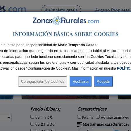
Anúnciate gratis
Acceso Propietar
Busca por pueblo
INFORMACIÓN BÁSICA SOBRE COOKIES
ntanilla Somuño
de Quintanilla Somuño
de nuestro portal responsabilidad de
Mario Temprado Casas
.
o de información que se guarda en tu pc, smartphone o tablet al visitar el port
ecesarias para que todo funcione correctamente son las Cookies Técnicas y no ne
rias), personalizadas según tus preferencias y con publicidad ajustada a tus búsq
sactivación desde “Configuración de Cookies”. Más información en nuestra
POLÍTI
La Morera de Agustina
1 pers.
4-10+1 pers.
47 €
21 €
Villanueva de Carazo (Burgos)
Can
e
desde
Precio (€/pers)
Características
de 1 a 20
Piscina
Admite animales
de 21 a 30
Mostrar más características