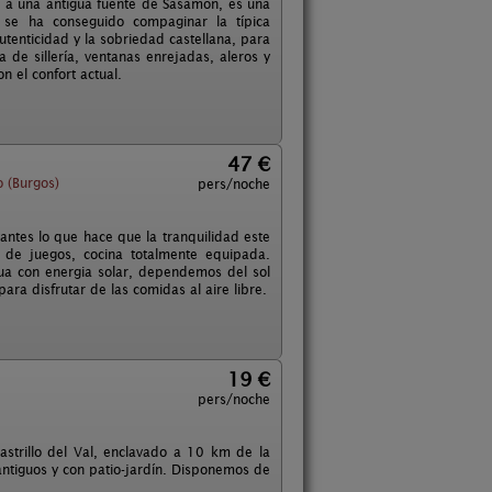
 a una antigua fuente de Sasamón, es una
 se ha conseguido compaginar la típica
tenticidad y la sobriedad castellana, para
a de sillería, ventanas enrejadas, aleros y
 el confort actual.
47 €
 (Burgos)
pers/noche
ntes lo que hace que la tranquilidad este
 de juegos, cocina totalmente equipada.
ua con energia solar, dependemos del sol
ra disfrutar de las comidas al aire libre.
19 €
pers/noche
strillo del Val, enclavado a 10 km de la
antiguos y con patio-jardín. Disponemos de