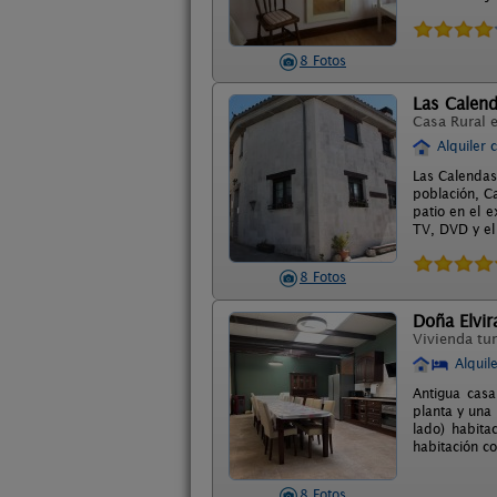
8 Fotos
Las Calen
Casa Rural 
Alquiler 
Las Calendas
población, Ca
patio en el e
TV, DVD y el 
8 Fotos
Doña Elvir
Vivienda tur
Alquil
Antigua casa
planta y una
lado) habita
habitación c
8 Fotos