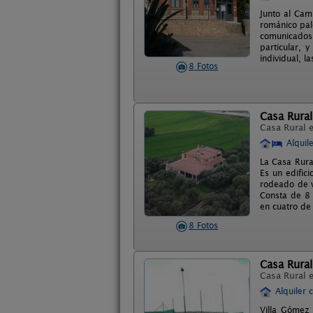
Junto al Cam
románico pal
comunicados 
particular, 
individual, l
8 Fotos
Casa Rura
Casa Rural 
Alquil
La Casa Rura
Es un edific
rodeado de ve
Consta de 8 
en cuatro de
8 Fotos
Casa Rural
Casa Rural 
Alquiler 
Villa Gómez 