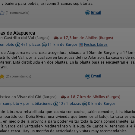
e y bañera para bebés, así como 2 camas supletorias.
Email
(1 comentario)
das de Atapuerca
en
Castrillo del Val
(Burgos)
a
17,3 km
de Albillos (Burgos)
completo
4+1 plazas
11 km de Burgos
Fechas Libres
 de Atapuerca es una casa acogedora, situada a 10km de Burgos y a 12km d
strillo del Val, por la cual corren las aguas del río Arlanzón. La casa es de 
xterior. Está distribuida en dos plantas. En la planta baja se encuentran el 
WIFI.
Email
(2 comentarios)
ística en
Vivar del Cid
(Burgos)
a
18,7 km
de Albillos (Burgos)
er completo y por habitaciones
12+1 plazas
8 km de Burgos
 de labranza rehabilitada que cuenta con cocina, salón-comedor, 4 habitacio
ompartido con Doña Elvira, una vivienda que tenemos al lado). La casa se en
, en medio de la provincia para poder visitar toda la zona cómodamente. Es 
Vía Verde del Santander- Mediterráneo y la Ruta de Carlos V. tenemos a 4 
alada cerca. Hay un montón de actividades y visitas muy recomendables.