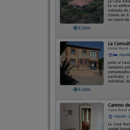
La Casa Rura
Es un edific
rodeado de ve
Consta de 8 
en cuatro de
8 Fotos
La Consult
Hotel Rural
Alquil
Junto al Cam
románico pal
comunicados 
particular, 
individual, l
8 Fotos
Camino de
Casa Rural 
Alquiler 
La Casa Rura
capital burg