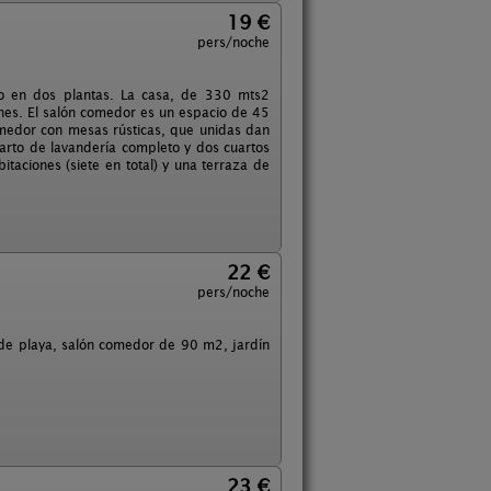
19 €
pers/noche
do en dos plantas. La casa, de 330 mts2
nes. El salón comedor es un espacio de 45
omedor con mesas rústicas, que unidas dan
uarto de lavandería completo y dos cuartos
taciones (siete en total) y una terraza de
22 €
pers/noche
de playa, salón comedor de 90 m2, jardín
23 €