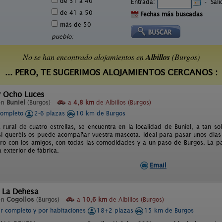
de 31 a 40
Entrada:
-
Sal
de 41 a 50
Fechas más buscadas
más de 50
pueblo:
No se han encontrado alojamientos en
Albillos
(Burgos)
... PERO, TE SUGERIMOS ALOJAMIENTOS CERCANOS :
y Ocho Luces
en
Buniel
(Burgos)
a
4,8 km
de Albillos (Burgos)
completo
2-6 plazas
10 km de Burgos
 rural de cuatro estrellas, se encuentra en la localidad de Buniel, a tan
si queréis os puede acompañar vuestra mascota. Ideal para pasar unos días d
ro con los amigos, con todas las comodidades y a un paso de Burgos. La pa
 exterior de fábrica.
Email
l La Dehesa
en
Cogollos
(Burgos)
a
10,6 km
de Albillos (Burgos)
er completo y por habitaciones
18+2 plazas
15 km de Burgos