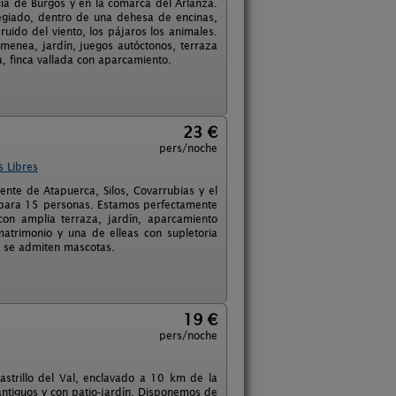
ia de Burgos y en la comarca del Arlanza.
legiado, dentro de una dehesa de encinas,
ruido del viento, los pájaros los animales.
menea, jardín, juegos autóctonos, terraza
, finca vallada con aparcamiento.
23 €
pers/noche
s Libres
te de Atapuerca, Silos, Covarrubias y el
d para 15 personas. Estamos perfectamente
con amplia terraza, jardín, aparcamiento
matrimonio y una de elleas con supletoria
No se admiten mascotas.
19 €
pers/noche
strillo del Val, enclavado a 10 km de la
antiguos y con patio-jardín. Disponemos de