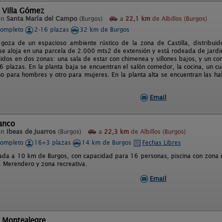
 Villa Gómez
en
Santa María del Campo
(Burgos)
a
22,1 km
de Albillos (Burgos)
completo
2-16 plazas
32 km de Burgos
goza de un espacioso ambiente rústico de la zona de Castilla, distribui
 se aloja en una parcela de 2.000 mts2 de extensión y está rodeada de jardi
uidos en dos zonas: una sala de estar con chimenea y sillones bajos, y un c
16 plazas. En la planta baja se encuentran el salón comedor, la cocina, un c
o para hombres y otro para mujeres. En la planta alta se encuentran las habi
Email
anco
en
Ibeas de Juarros
(Burgos)
a
22,3 km
de Albillos (Burgos)
completo
16+3 plazas
14 km de Burgos
Fechas Libres
uada a 10 km de Burgos, con capacidad para 16 personas, piscina con zona 
Merendero y zona recreativa.
Email
l Montealegre