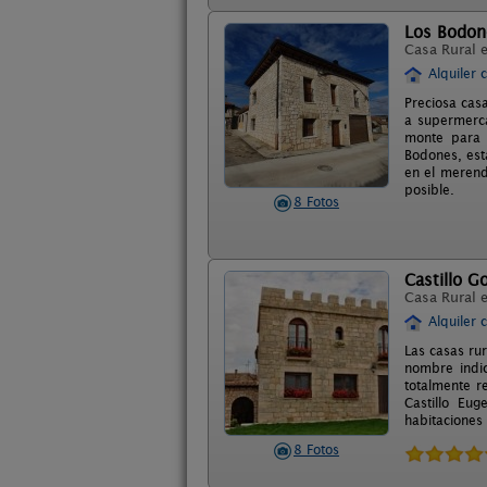
Los Bodon
Casa Rural 
Alquiler 
Preciosa cas
a supermerca
monte para 
Bodones, est
en el merende
posible.
8 Fotos
Castillo G
Casa Rural 
Alquiler 
Las casas ru
nombre indic
totalmente re
Castillo Eu
habitaciones
8 Fotos