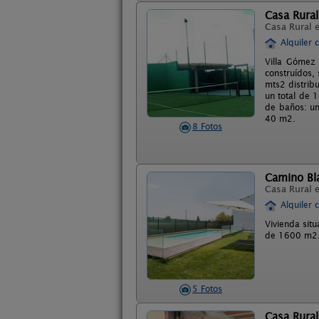
Casa Rural
Casa Rural 
Alquiler 
Villa Gómez 
construídos,
mts2 distrib
un total de 
de baños: un
40 m2.
8 Fotos
Camino Bl
Casa Rural 
Alquiler 
Vivienda sit
de 1600 m2. 
5 Fotos
Casa Rura