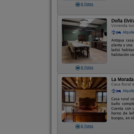
8 Fotos
Doña Elvir
Vivienda tur
Alquil
Antigua casa
planta y una
lado) habita
habitación c
8 Fotos
La Morada 
Casa Rural 
Alquil
Casa rural c
baño comple
Cuenta con u
horno de leñ
burgos, en e
8 Fotos