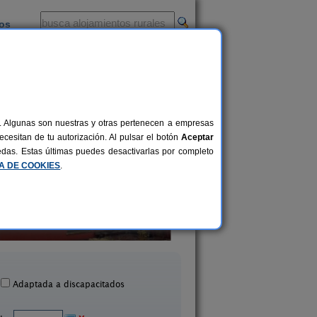
ios
-
al. Algunas son nuestras y otras pertenecen a empresas
cesitan de tu autorización. Al pulsar el botón
Aceptar
uedas. Estas últimas puedes desactivarlas por completo
CA DE COOKIES
.
La Morada del Cid
Apartamento Druna
30 pers.
28 €
Vivar del Cid (Burgos)
Santa Gadea de Alfoz (
desde
Adaptada a discapacitados