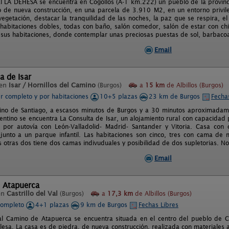
l LA DEHESA se encuentra en Cogollos (A-1 km.222) un pueblo de la provinc
io de nueva construcción, en una parcela de 3.910 M2, en un entorno privi
getación, destacar la tranquilidad de las noches, la paz que se respira, el 
habitaciones dobles, todas con baño, salón comedor, salón de estar con chi
 sus habitaciones, donde contemplar unas preciosas puestas de sol, barbacoa
Email
a de Isar
 en
Isar / Hornillos del Camino
(Burgos)
a
15 km
de Albillos (Burgos)
er completo y por habitaciones
10+5 plazas
23 km de Burgos
Fecha
ino de Santiago, a escasos minutos de Burgos y a 30 minutos aproximadamen
entino se encuentra La Consulta de Isar, un alojamiento rural con capacida
por autovía con León-Valladolid- Madrid- Santander y Vitoria. Casa con 
y junto a un parque infantil. Las habitaciones son cinco, tres con cama de 
as otras dos tiene dos camas indivuduales y posibilidad de dos supletorias. 
Email
 Atapuerca
en
Castrillo del Val
(Burgos)
a
17,3 km
de Albillos (Burgos)
completo
4+1 plazas
9 km de Burgos
Fechas Libres
l Camino de Atapuerca se encuentra situada en el centro del pueblo de Ca
alesa. La casa es de piedra, de nueva construcción, realizada con materiales 