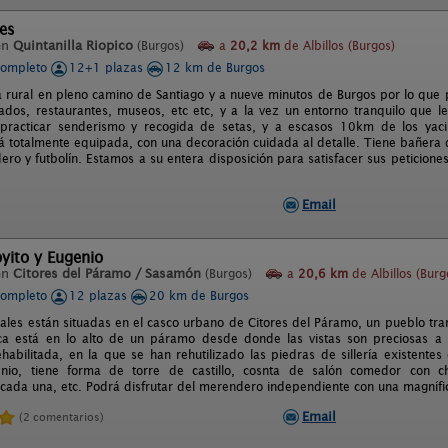
es
en
Quintanilla Riopico
(Burgos)
a
20,2 km
de Albillos (Burgos)
completo
12+1 plazas
12 km de Burgos
a rural en pleno camino de Santiago y a nueve minutos de Burgos por lo que 
dos, restaurantes, museos, etc etc, y a la vez un entorno tranquilo que le 
practicar senderismo y recogida de setas, y a escasos 10km de los yaci
á totalmente equipada, con una decoración cuidada al detalle. Tiene bañera
ro y futbolín. Estamos a su entera disposición para satisfacer sus peticiones
Email
oyito y Eugenio
en
Citores del Páramo / Sasamón
(Burgos)
a
20,6 km
de Albillos (Burg
completo
12 plazas
20 km de Burgos
rales están situadas en el casco urbano de Citores del Páramo, un pueblo tr
a está en lo alto de un páramo desde donde las vistas son preciosas a l
habilitada, en la que se han rehutilizado las piedras de sillería existentes e
genio, tiene forma de torre de castillo, cosnta de salón comedor con 
 cada una, etc. Podrá disfrutar del merendero independiente con una magnífic
Email
(2 comentarios)