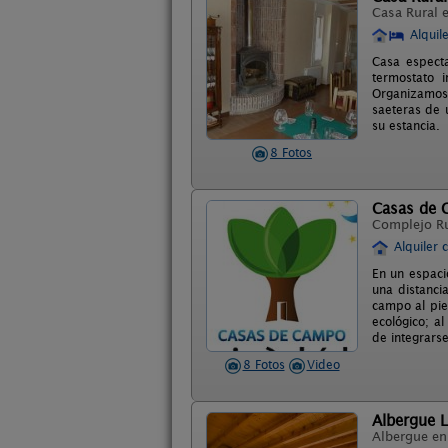
Casa Rural 
Alquil
Casa especta
termostato 
Organizamos 
saeteras de u
su estancia.
8 Fotos
Casas de C
Complejo R
Alquiler 
En un espaci
una distanci
campo al pie
ecológico; a
de integrars
8 Fotos
Video
Albergue L
Albergue e