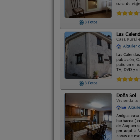
cuna de viaj
8 Fotos
Las Calen
Casa Rural 
Alquiler 
Las Calendas
población, Ca
patio en el e
TV, DVD y el 
8 Fotos
Doña Sol
Vivienda tur
Alquil
Antigua casa
barbacoa ( c
de Atapuerca
por aquí la 
zonas de esc