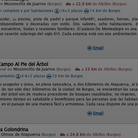
en
Mozoncillo de Juarros
(Burgos)
a
22,9 km
de Albillos (Burgos)
er completo y por habitaciones
16+3 plazas
14 km de Burgos
cular, ¡¡¡ piscina, pista de padel y parque infantíl!!, asadores, hornos, pla
independiente y decoradas con estilo. Dos salones, ocho habitacioens, 
encuentros, bodas y reuniones familiares. El palacio De Montealegre es una 
n caserón solariego del siglo XVI. Cada estancia está con una ambientación y
Email
ampo Al Pie del Árbol
ural en
Mozoncillo de Juarros
(Burgos)
a
23 km
de Albillos (Burgos)
completo
4-6+2 plazas
10 km de Burgos
o acogedor y único, en plena naturaleza, a dos kilómetros de Atapuerca, al 
a de tan sólo diez kilómetros de la ciudad de Burgos, se encuentran las cas
 del árbol son de madera procedente de bosques repoblados, no vírgenes, po
l mismo tiempo es saludable y beneficioso para las personas que las habit
e en el paisaje de una manera fácil y armoniosa. Cada casa dispone de una peq
Email
a Golondrina
n
Olmos de Atapuerca
(Burgos)
a
24,8 km
de Albillos (Burgos)