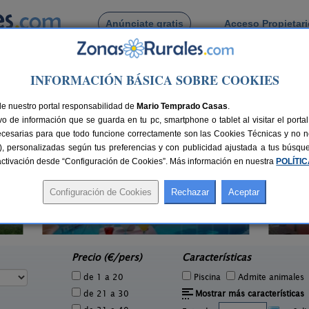
Anúnciate gratis
Acceso Propietar
Busca por pueblo
INFORMACIÓN BÁSICA SOBRE COOKIES
illos
e Albillos
de nuestro portal responsabilidad de
Mario Temprado Casas
.
o de información que se guarda en tu pc, smartphone o tablet al visitar el port
ecesarias para que todo funcione correctamente son las Cookies Técnicas y no ne
rias), personalizadas según tus preferencias y con publicidad ajustada a tus búsq
sactivación desde “Configuración de Cookies”. Más información en nuestra
POLÍTI
La Morera de Agustina
1 pers.
4-10+1 pers.
47 €
21 €
Villanueva de Carazo (Burgos)
e
desde
Precio (€/pers)
Características
de 1 a 20
Piscina
Admite animales
de 21 a 30
Mostrar más características