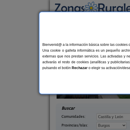
Busca por alojamiento
Alojamientos
>
Castilla y León
>
Burgos
> Alb
Casas Rurales cerca d
Bienvenid@ a la información básica sobre las cookies 
Una cookie o galleta informática es un pequeño archiv
externas que nos prestan servicios. Las activadas y n
activarás el resto de cookies (analíticas y publicita
pulsando el botón
Rechazar
o elegir su activación/de
auco
Casa Rural El Tirabeque
6-7+1 pers.
8-10+
22 €
as (Burgos)
Ruyales del Agua (Burgos)
desde
desd
Buscar
Comunidades:
Provincias/Islas: