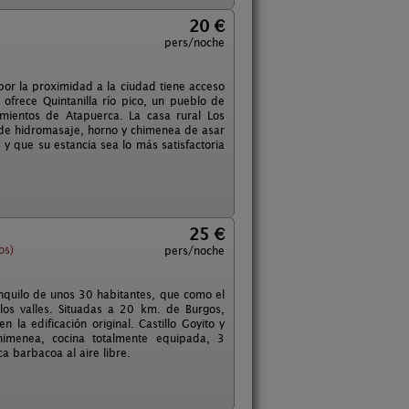
20 €
pers/noche
por la proximidad a la ciudad tiene acceso
ofrece Quintanilla río pico, un pueblo de
mientos de Atapuerca. La casa rural Los
 de hidromasaje, horno y chimenea de asar
 y que su estancia sea lo más satisfactoria
25 €
os)
pers/noche
anquilo de unos 30 habitantes, que como el
os valles. Situadas a 20 km. de Burgos,
n la edificación original. Castillo Goyito y
chimenea, cocina totalmente equipada, 3
a barbacoa al aire libre.