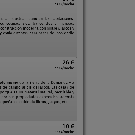
pers/noche
ncha industrial, baño en las habitaciones,
dos cocinas, siete baños dos chimeneas.
construcción moderna con sillares, arcos y
 estilo distintos para hacer de inolvidadle
26 €
pers/noche
lado mismo de la Sierra de la Demanda y a
as de campo al pie del árbol. Las casas de
rque es un material natural, reciclable y
an por sus propiedades especiales; además
ueña selección de libros, juegos, etc...
10 €
pers/noche