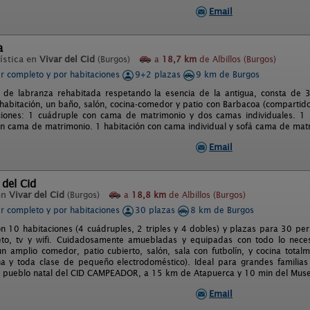
Email
a
ística en
Vivar del Cid
(Burgos)
a
18,7 km
de Albillos (Burgos)
er completo y por habitaciones
9+2 plazas
9 km de Burgos
 de labranza rehabitada respetando la esencia de la antigua, consta de 
 habitación, un baño, salón, cocina-comedor y patio con Barbacoa (compartido 
ciones: 1 cuádruple con cama de matrimonio y dos camas individuales. 1 
on cama de matrimonio. 1 habitación con cama individual y sofá cama de mat
Email
del Cid
en
Vivar del Cid
(Burgos)
a
18,8 km
de Albillos (Burgos)
er completo y por habitaciones
30 plazas
8 km de Burgos
on 10 habitaciones (4 cuádruples, 2 triples y 4 dobles) y plazas para 30 pe
to, tv y wifi. Cuidadosamente amuebladas y equipadas con todo lo neces
n amplio comedor, patio cubierto, salón, sala con futbolín, y cocina totalme
a y toda clase de pequeño electrodoméstico). Ideal para grandes familia
l pueblo natal del CID CAMPEADOR, a 15 km de Atapuerca y 10 min del Mus
Email