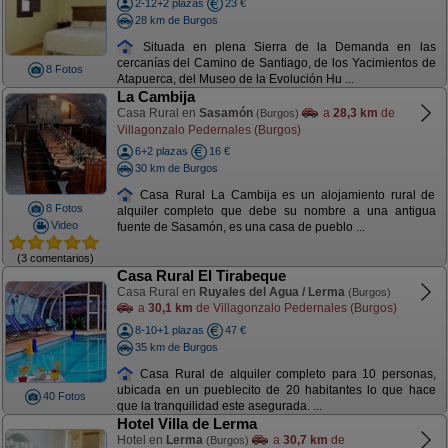
2-12+2 plazas
23 €
28 km de Burgos
Situada en plena Sierra de la Demanda en las
cercanías del Camino de Santiago, de los Yacimientos de
8 Fotos
Atapuerca, del Museo de la Evolución Hu ...
La Cambija
Casa Rural en
Sasamón
a
28,3 km
de
(Burgos)
Villagonzalo Pedernales (Burgos)
6+2 plazas
16 €
30 km de Burgos
Casa Rural La Cambija es un alojamiento rural de
8 Fotos
alquiler completo que debe su nombre a una antigua
Video
fuente de Sasamón, es una casa de pueblo ...
(3 comentarios)
Casa Rural El Tirabeque
Casa Rural en
Ruyales del Agua / Lerma
(Burgos)
a
30,1 km
de Villagonzalo Pedernales (Burgos)
8-10+1 plazas
47 €
35 km de Burgos
Casa Rural de alquiler completo para 10 personas,
ubicada en un pueblecito de 20 habitantes lo que hace
40 Fotos
que la tranquilidad este asegurada. ...
Hotel Villa de Lerma
Hotel en
Lerma
a
30,7 km
de
(Burgos)