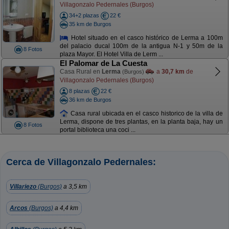
Villagonzalo Pedernales (Burgos)
34+2 plazas
22 €
35 km de Burgos
Hotel situado en el casco histórico de Lerma a 100m
del palacio ducal 100m de la antigua N-1 y 50m de la
8 Fotos
plaza Mayor. El Hotel Villa de Lerm ...
El Palomar de La Cuesta
Casa Rural en
Lerma
a
30,7 km
de
(Burgos)
Villagonzalo Pedernales (Burgos)
8 plazas
22 €
36 km de Burgos
Casa rural ubicada en el casco historico de la villa de
Lerma, dispone de tres plantas, en la planta baja, hay un
8 Fotos
portal biblioteca una coci ...
Cerca de Villagonzalo Pedernales:
Villariezo
(Burgos)
a 3,5 km
Arcos
(Burgos)
a 4,4 km