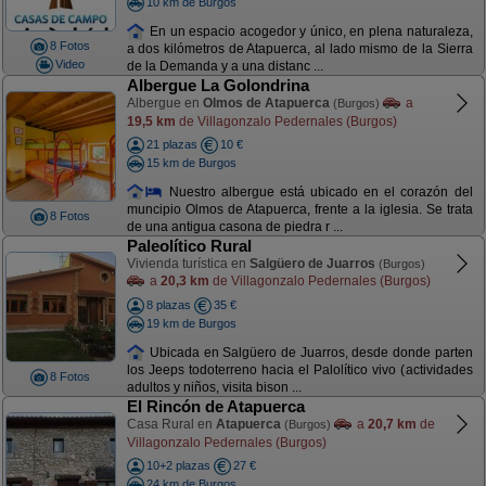
10 km de Burgos
En un espacio acogedor y único, en plena naturaleza,
8 Fotos
a dos kilómetros de Atapuerca, al lado mismo de la Sierra
Video
de la Demanda y a una distanc ...
Albergue La Golondrina
Albergue en
Olmos de Atapuerca
a
(Burgos)
19,5 km
de Villagonzalo Pedernales (Burgos)
21 plazas
10 €
15 km de Burgos
Nuestro albergue está ubicado en el corazón del
muncipio Olmos de Atapuerca, frente a la iglesia. Se trata
8 Fotos
de una antigua casona de piedra r ...
Paleolítico Rural
Vivienda turística en
Salgüero de Juarros
(Burgos)
a
20,3 km
de Villagonzalo Pedernales (Burgos)
8 plazas
35 €
19 km de Burgos
Ubicada en Salgüero de Juarros, desde donde parten
los Jeeps todoterreno hacia el Palolítico vivo (actividades
8 Fotos
adultos y niños, visita bison ...
El Rincón de Atapuerca
Casa Rural en
Atapuerca
a
20,7 km
de
(Burgos)
Villagonzalo Pedernales (Burgos)
10+2 plazas
27 €
24 km de Burgos