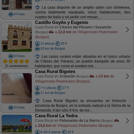
La casa dispone de un amplio salón con chimenea,
cocina totalmente equipada, cinco habitaciones, tres
8 Fotos
cuartos de baño y un jardín con mesas ...
Castillo Goyito y Eugenio
Casa Rural en
Citores del Páramo / Sasamón
a
22,8 km
de Villagonzalo Pedernales
(Burgos)
(Burgos)
12 plazas
25 €
20 km de Burgos
8 Fotos
Las casas rurales están situadas en el casco urbano
de Citores del Páramo, un pueblo tranquilo de unos 30
(2 comentarios)
habitantes, que como el nombre ind ...
Casa Rural Bigotes
Casa Rural en
Arlanzón
a
23 km
de
(Burgos)
Villagonzalo Pedernales (Burgos)
7+1 plazas
27 €
17 km de Burgos
Casa Rural Bigotes se encuentra en Arlanzón -
provincia de Burgos, en la entrada natural a la Sierra de la
8 Fotos
Demanda. A tan sólo 9 Km. de los ...
Casa Rural La Yedra
Casa Rural en
Palazuelos de La Sierra
(Burgos)
a
24,8 km
de Villagonzalo Pedernales (Burgos)
6-16+2 plazas
18 €