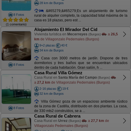
28 km de Burgos
&#65279;&#65279;Es un alojamiento de turismo
8 Fotos
rural de alquiler completo, la capacidad total máxima de la
casa es 18 plazas, pero est ...
(1 comentario)
Alojamiento El Mirador Del Cid
Vivienda turística en
Mecerreyes
a
26,5
(Burgos)
km
de Villagonzalo Pedernales (Burgos)
9+2 plazas
40 €
34 km de Burgos
Casa con 3000 metros de jardín. Dispone de tres
dormitorios y tres baños que se encuentran ubicados
8 Fotos
dentro de cada habitación. Gran salón, h ...
Casa Rural Villa Gómez
Casa Rural en
Santa María del Campo
(Burgos)
a
27,2 km
de Villagonzalo Pedernales (Burgos)
2-16 plazas
19 €
32 km de Burgos
Villa Gómez goza de un espacioso ambiente rústico
de la zona de Castilla, distribuido en dos plantas. La casa,
8 Fotos
de 330 mts2 construídos, se a ...
Casa Rural de Cabrera
Casa Rural en
Urrez
a
27,7 km
de
(Burgos)
Villagonzalo Pedernales (Burgos)