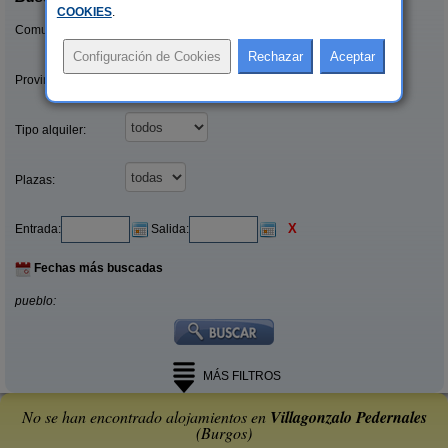
COOKIES
.
Comunidades:
Provincias/Islas:
Tipo alquiler:
Plazas:
X
Entrada:
Salida:
Fechas más buscadas
pueblo:
MÁS FILTROS
No se han encontrado alojamientos en
Villagonzalo Pedernales
(Burgos)