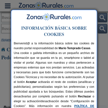
INFORMACIÓN BÁSICA SOBRE
COOKIES
Alojamientos
>
Castilla y León
>
Burgos
> Villagonzalo Pedernales
Bienvenid@ a la información básica sobre las cookies de
Casas Rurales cerca de Villagonzalo
nuestro portal responsabilidad de
Mario Temprado Casas
.
Una cookie o galleta informática es un pequeño archivo de
Pedernales
información que se guarda en tu pc, smartphone o tablet al
visitar el portal. Algunas son nuestras y otras pertenecen a
empresas externas que nos prestan servicios. Las activadas
y necesarias para que todo funcione correctamente son las
Cookies Técnicas y no necesitan de tu autorización. Al pulsar
el botón
Aceptar
activarás el resto de cookies (analíticas y
publicitarias), personalizadas según tus preferencias y con
publicidad ajustada a tus búsquedas. Estas últimas puedes
Casa Rural El Tirabeque
rs.
8-10+1 pers.
 €
47 €
Ruyales del Agua (Burgos)
desde
desactivarlas por completo pulsando el botón
Rechazar
o
elegir su activación/desactivación desde “Configuración de
Cookies”. Más información en nuestra
POLÍTICA DE
Buscar