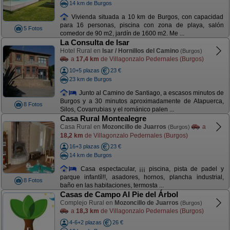
14 km de Burgos
Vivienda situada a 10 km de Burgos, con capacidad
para 16 personas, piscina con zona de playa, salón
5 Fotos
comedor de 90 m2, jardín de 1600 m2. Me ...
La Consulta de Isar
Hotel Rural en
Isar / Hornillos del Camino
(Burgos)
a
17,4 km
de Villagonzalo Pedernales (Burgos)
10+5 plazas
23 €
23 km de Burgos
Junto al Camino de Santiago, a escasos minutos de
Burgos y a 30 minutos aproximadamente de Atapuerca,
8 Fotos
Silos, Covarrubias y el románico palen ...
Casa Rural Montealegre
Casa Rural en
Mozoncillo de Juarros
a
(Burgos)
18,2 km
de Villagonzalo Pedernales (Burgos)
16+3 plazas
23 €
14 km de Burgos
Casa espectacular, ¡¡¡ piscina, pista de padel y
parque infantíl!!, asadores, hornos, plancha industrial,
8 Fotos
baño en las habitaciones, termosta ...
Casas de Campo Al Pie del Árbol
Complejo Rural en
Mozoncillo de Juarros
(Burgos)
a
18,3 km
de Villagonzalo Pedernales (Burgos)
4-6+2 plazas
26 €