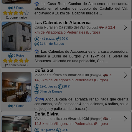
La Casa Rural Camino de Atapuerca se encuentra
8 Fotos
situada en el centro del pueblo de Castrillo del Val,
enclavado a 10 km de la capital burgale ...
(1 comentario)
Las Calendas de Atapuerca
Casa Rural en
Castrillo del Val
a
12,4
(Burgos)
km
de Villagonzalo Pedernales (Burgos)
4+1 plazas
20 €
11 km de Burgos
Las Calendas de Atapuerca es una casa acogedora,
8 Fotos
situada a 10km de Burgos y a 12km de la Sierra de
Atapuerca. Ubicada en una población, Cast ...
(2 comentarios)
Doña Sol
Vivienda turística en
Vivar del Cid
a
(Burgos)
14,3 km
de Villagonzalo Pedernales (Burgos)
12+1 plazas
28 €
8 km de Burgos
Antigua casa de labranza rehabilitada que cuenta
con cocina, salón-comedor, 4 habitaciones, 4 baños, salita
8 Fotos
de juegos y patio con barbacoa ( ...
Doña Elvira
Vivienda turística en
Vivar del Cid
a
(Burgos)
14,3 km
de Villagonzalo Pedernales (Burgos)
9+2 plazas
28 €