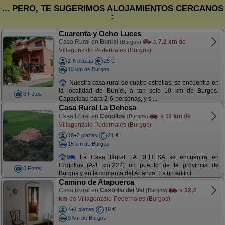
... PERO, TE SUGERIMOS ALOJAMIENTOS CERCANOS
:
Cuarenta y Ocho Luces
Casa Rural en
Buniel
a
7,2 km
de
(Burgos)
Villagonzalo Pedernales (Burgos)
2-6 plazas
25 €
10 km de Burgos
Nuestra casa rural de cuatro estrellas, se encuentra en
la localidad de Buniel, a tan solo 10 km de Burgos.
8 Fotos
Capacidad para 2-6 personas, y s ...
Casa Rural La Dehesa
Casa Rural en
Cogollos
a
11 km
de
(Burgos)
Villagonzalo Pedernales (Burgos)
18+2 plazas
21 €
15 km de Burgos
La Casa Rural LA DEHESA se encuentra en
Cogollos (A-1 km.222) un pueblo de la provincia de
8 Fotos
Burgos y en la comarca del Arlanza. Es un edifici ...
Camino de Atapuerca
Casa Rural en
Castrillo del Val
a
12,4
(Burgos)
km
de Villagonzalo Pedernales (Burgos)
4+1 plazas
19 €
9 km de Burgos