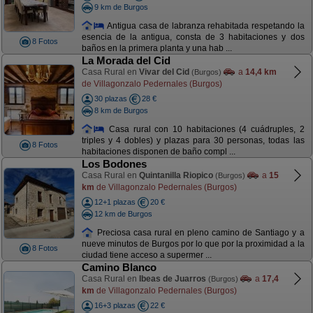
9 km de Burgos
Antigua casa de labranza rehabitada respetando la
esencia de la antigua, consta de 3 habitaciones y dos
8 Fotos
baños en la primera planta y una hab ...
La Morada del Cid
Casa Rural en
Vivar del Cid
a
14,4 km
(Burgos)
de Villagonzalo Pedernales (Burgos)
30 plazas
28 €
8 km de Burgos
Casa rural con 10 habitaciones (4 cuádruples, 2
triples y 4 dobles) y plazas para 30 personas, todas las
8 Fotos
habitaciones disponen de baño compl ...
Los Bodones
Casa Rural en
Quintanilla Riopico
a
15
(Burgos)
km
de Villagonzalo Pedernales (Burgos)
12+1 plazas
20 €
12 km de Burgos
Preciosa casa rural en pleno camino de Santiago y a
nueve minutos de Burgos por lo que por la proximidad a la
8 Fotos
ciudad tiene acceso a supermer ...
Camino Blanco
Casa Rural en
Ibeas de Juarros
a
17,4
(Burgos)
km
de Villagonzalo Pedernales (Burgos)
16+3 plazas
22 €