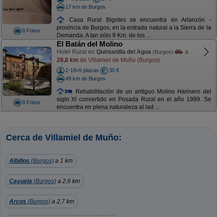
17 km de Burgos
Casa Rural Bigotes se encuentra en Arlanzón -
provincia de Burgos, en la entrada natural a la Sierra de la
8 Fotos
Demanda. A tan sólo 9 Km. de los ...
El Batán del Molino
Hotel Rural en
Quintanilla del Agua
a
(Burgos)
28,8 km
de Villamiel de Muño (Burgos)
2-19+5 plazas
30 €
49 km de Burgos
Rehabilitación de un antiguo Molino Harinero del
siglo XI convertido en Posada Rural en el año 1999. Se
8 Fotos
encuentra en plena naturaleza al lad ...
Cerca de Villamiel de Muño:
Albillos
(Burgos)
a 1 km
Cayuela
(Burgos)
a 2,6 km
Arcos
(Burgos)
a 2,7 km