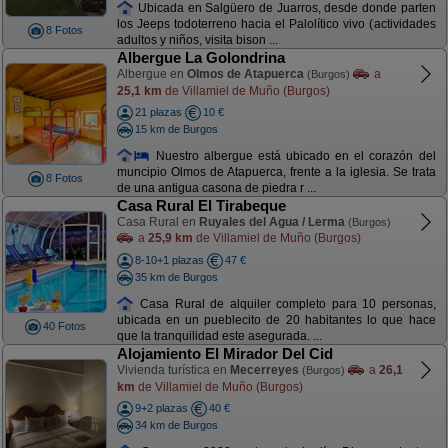
Ubicada en Salgüero de Juarros, desde donde parten
los Jeeps todoterreno hacia el Palolítico vivo (actividades
8 Fotos
adultos y niños, visita bison ...
Albergue La Golondrina
Albergue en
Olmos de Atapuerca
a
(Burgos)
25,1 km
de Villamiel de Muño (Burgos)
21 plazas
10 €
15 km de Burgos
Nuestro albergue está ubicado en el corazón del
muncipio Olmos de Atapuerca, frente a la iglesia. Se trata
8 Fotos
de una antigua casona de piedra r ...
Casa Rural El Tirabeque
Casa Rural en
Ruyales del Agua / Lerma
(Burgos)
a
25,9 km
de Villamiel de Muño (Burgos)
8-10+1 plazas
47 €
35 km de Burgos
Casa Rural de alquiler completo para 10 personas,
ubicada en un pueblecito de 20 habitantes lo que hace
40 Fotos
que la tranquilidad este asegurada. ...
Alojamiento El Mirador Del Cid
Vivienda turística en
Mecerreyes
a
26,1
(Burgos)
km
de Villamiel de Muño (Burgos)
9+2 plazas
40 €
34 km de Burgos