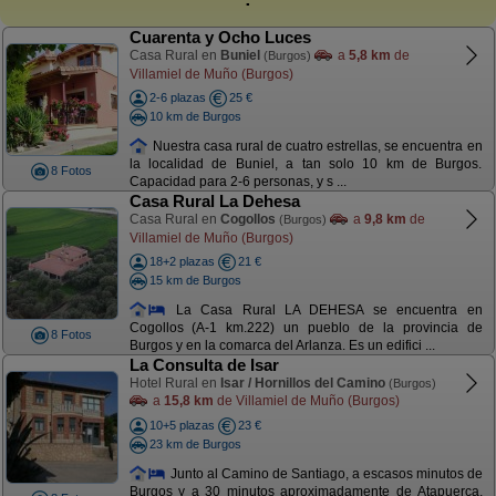
Cuarenta y Ocho Luces
Casa Rural en
Buniel
a
5,8 km
de
(Burgos)
Villamiel de Muño (Burgos)
2-6 plazas
25 €
10 km de Burgos
Nuestra casa rural de cuatro estrellas, se encuentra en
la localidad de Buniel, a tan solo 10 km de Burgos.
8 Fotos
Capacidad para 2-6 personas, y s ...
Casa Rural La Dehesa
Casa Rural en
Cogollos
a
9,8 km
de
(Burgos)
Villamiel de Muño (Burgos)
18+2 plazas
21 €
15 km de Burgos
La Casa Rural LA DEHESA se encuentra en
Cogollos (A-1 km.222) un pueblo de la provincia de
8 Fotos
Burgos y en la comarca del Arlanza. Es un edifici ...
La Consulta de Isar
Hotel Rural en
Isar / Hornillos del Camino
(Burgos)
a
15,8 km
de Villamiel de Muño (Burgos)
10+5 plazas
23 €
23 km de Burgos
Junto al Camino de Santiago, a escasos minutos de
Burgos y a 30 minutos aproximadamente de Atapuerca,