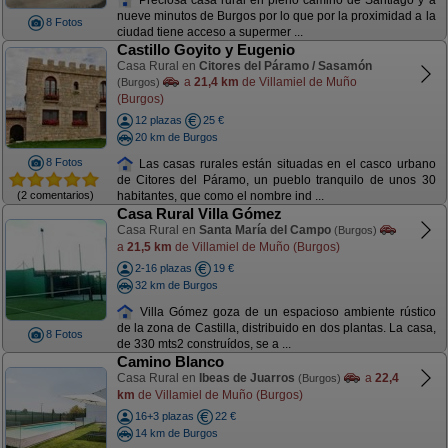
nueve minutos de Burgos por lo que por la proximidad a la
8 Fotos
ciudad tiene acceso a supermer ...
Castillo Goyito y Eugenio
Casa Rural en
Citores del Páramo / Sasamón
a
21,4 km
de Villamiel de Muño
(Burgos)
(Burgos)
12 plazas
25 €
20 km de Burgos
8 Fotos
Las casas rurales están situadas en el casco urbano
de Citores del Páramo, un pueblo tranquilo de unos 30
(2 comentarios)
habitantes, que como el nombre ind ...
Casa Rural Villa Gómez
Casa Rural en
Santa María del Campo
(Burgos)
a
21,5 km
de Villamiel de Muño (Burgos)
2-16 plazas
19 €
32 km de Burgos
Villa Gómez goza de un espacioso ambiente rústico
de la zona de Castilla, distribuido en dos plantas. La casa,
8 Fotos
de 330 mts2 construídos, se a ...
Camino Blanco
Casa Rural en
Ibeas de Juarros
a
22,4
(Burgos)
km
de Villamiel de Muño (Burgos)
16+3 plazas
22 €
14 km de Burgos