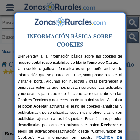
INFORMACIÓN BÁSICA SOBRE
COOKIES
Alojamientos
>
Castilla y León
>
Burgos
> Villamiel de Muño
Bienvenid@ a la información básica sobre las cookies de
Casas Rurales cerca de Villamiel de Muño
nuestro portal responsabilidad de
Mario Temprado Casas
.
Una cookie o galleta informática es un pequeño archivo de
información que se guarda en tu pc, smartphone o tablet al
visitar el portal. Algunas son nuestras y otras pertenecen a
empresas externas que nos prestan servicios. Las activadas
y necesarias para que todo funcione correctamente son las
Cookies Técnicas y no necesitan de tu autorización. Al pulsar
el botón
Aceptar
activarás el resto de cookies (analíticas y
publicitarias), personalizadas según tus preferencias y con
Casa Rural El Tirabeque
rs.
8-10+1 pers.
 €
47 €
publicidad ajustada a tus búsquedas. Estas últimas puedes
Ruyales del Agua (Burgos)
desde
desactivarlas por completo pulsando el botón
Rechazar
o
elegir su activación/desactivación desde “Configuración de
Buscar
Cookies”. Más información en nuestra
POLÍTICA DE