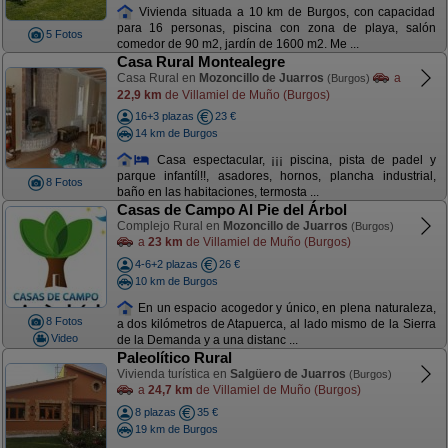
Vivienda situada a 10 km de Burgos, con capacidad
para 16 personas, piscina con zona de playa, salón
5 Fotos
comedor de 90 m2, jardín de 1600 m2. Me ...
Casa Rural Montealegre
Casa Rural en
Mozoncillo de Juarros
a
(Burgos)
22,9 km
de Villamiel de Muño (Burgos)
16+3 plazas
23 €
14 km de Burgos
Casa espectacular, ¡¡¡ piscina, pista de padel y
parque infantíl!!, asadores, hornos, plancha industrial,
8 Fotos
baño en las habitaciones, termosta ...
Casas de Campo Al Pie del Árbol
Complejo Rural en
Mozoncillo de Juarros
(Burgos)
a
23 km
de Villamiel de Muño (Burgos)
4-6+2 plazas
26 €
10 km de Burgos
En un espacio acogedor y único, en plena naturaleza,
8 Fotos
a dos kilómetros de Atapuerca, al lado mismo de la Sierra
Video
de la Demanda y a una distanc ...
Paleolítico Rural
Vivienda turística en
Salgüero de Juarros
(Burgos)
a
24,7 km
de Villamiel de Muño (Burgos)
8 plazas
35 €
19 km de Burgos