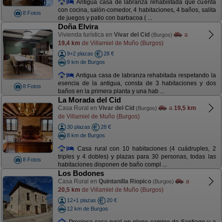
Antigua casa de labranza rehabilitada que cuenta
con cocina, salón-comedor, 4 habitaciones, 4 baños, salita
8 Fotos
de juegos y patio con barbacoa ( ...
Doña Elvira
Vivienda turística en
Vivar del Cid
a
(Burgos)
19,4 km
de Villamiel de Muño (Burgos)
9+2 plazas
28 €
9 km de Burgos
Antigua casa de labranza rehabitada respetando la
esencia de la antigua, consta de 3 habitaciones y dos
8 Fotos
baños en la primera planta y una hab ...
La Morada del Cid
Casa Rural en
Vivar del Cid
a
19,5 km
(Burgos)
de Villamiel de Muño (Burgos)
30 plazas
28 €
8 km de Burgos
Casa rural con 10 habitaciones (4 cuádruples, 2
triples y 4 dobles) y plazas para 30 personas, todas las
8 Fotos
habitaciones disponen de baño compl ...
Los Bodones
Casa Rural en
Quintanilla Riopico
a
(Burgos)
20,5 km
de Villamiel de Muño (Burgos)
12+1 plazas
20 €
12 km de Burgos
Preciosa casa rural en pleno camino de Santiago y a