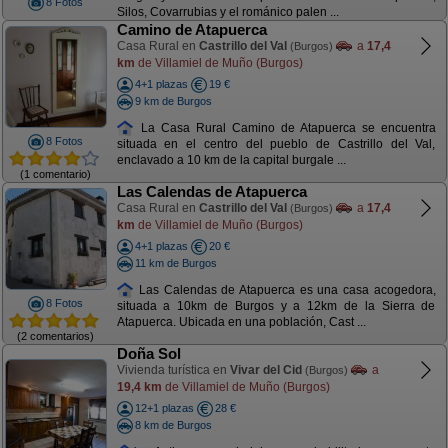
8 Fotos
Silos, Covarrubias y el románico palen ...
Camino de Atapuerca
Casa Rural en
Castrillo del Val
a
17,4
(Burgos)
km
de Villamiel de Muño (Burgos)
4+1 plazas
19 €
9 km de Burgos
La Casa Rural Camino de Atapuerca se encuentra
8 Fotos
situada en el centro del pueblo de Castrillo del Val,
enclavado a 10 km de la capital burgale ...
(1 comentario)
Las Calendas de Atapuerca
Casa Rural en
Castrillo del Val
a
17,4
(Burgos)
km
de Villamiel de Muño (Burgos)
4+1 plazas
20 €
11 km de Burgos
Las Calendas de Atapuerca es una casa acogedora,
8 Fotos
situada a 10km de Burgos y a 12km de la Sierra de
Atapuerca. Ubicada en una población, Cast ...
(2 comentarios)
Doña Sol
Vivienda turística en
Vivar del Cid
a
(Burgos)
19,4 km
de Villamiel de Muño (Burgos)
12+1 plazas
28 €
8 km de Burgos