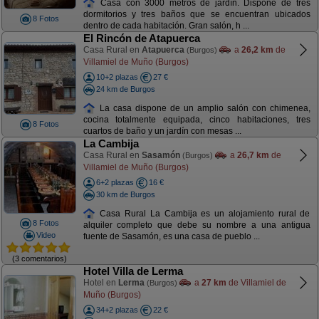
Casa con 3000 metros de jardín. Dispone de tres
dormitorios y tres baños que se encuentran ubicados
8 Fotos
dentro de cada habitación. Gran salón, h ...
El Rincón de Atapuerca
Casa Rural en
Atapuerca
a
26,2 km
de
(Burgos)
Villamiel de Muño (Burgos)
10+2 plazas
27 €
24 km de Burgos
La casa dispone de un amplio salón con chimenea,
cocina totalmente equipada, cinco habitaciones, tres
8 Fotos
cuartos de baño y un jardín con mesas ...
La Cambija
Casa Rural en
Sasamón
a
26,7 km
de
(Burgos)
Villamiel de Muño (Burgos)
6+2 plazas
16 €
30 km de Burgos
Casa Rural La Cambija es un alojamiento rural de
8 Fotos
alquiler completo que debe su nombre a una antigua
Video
fuente de Sasamón, es una casa de pueblo ...
(3 comentarios)
Hotel Villa de Lerma
Hotel en
Lerma
a
27 km
de Villamiel de
(Burgos)
Muño (Burgos)
34+2 plazas
22 €