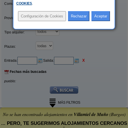
COOKIES
.
Comunidades:
Provincias/Islas:
Tipo alquiler:
Plazas:
X
Entrada:
Salida:
Fechas más buscadas
pueblo:
MÁS FILTROS
No se han encontrado alojamientos en
Villamiel de Muño
(Burgos)
... PERO, TE SUGERIMOS ALOJAMIENTOS CERCANOS
: