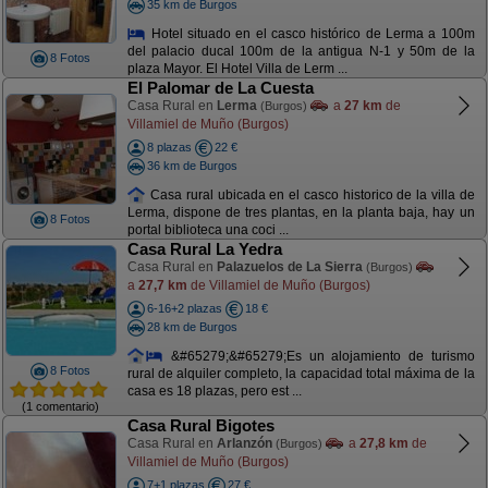
35 km de Burgos
Hotel situado en el casco histórico de Lerma a 100m
del palacio ducal 100m de la antigua N-1 y 50m de la
8 Fotos
plaza Mayor. El Hotel Villa de Lerm ...
El Palomar de La Cuesta
Casa Rural en
Lerma
a
27 km
de
(Burgos)
Villamiel de Muño (Burgos)
8 plazas
22 €
36 km de Burgos
Casa rural ubicada en el casco historico de la villa de
Lerma, dispone de tres plantas, en la planta baja, hay un
8 Fotos
portal biblioteca una coci ...
Casa Rural La Yedra
Casa Rural en
Palazuelos de La Sierra
(Burgos)
a
27,7 km
de Villamiel de Muño (Burgos)
6-16+2 plazas
18 €
28 km de Burgos
&#65279;&#65279;Es un alojamiento de turismo
8 Fotos
rural de alquiler completo, la capacidad total máxima de la
casa es 18 plazas, pero est ...
(1 comentario)
Casa Rural Bigotes
Casa Rural en
Arlanzón
a
27,8 km
de
(Burgos)
Villamiel de Muño (Burgos)
7+1 plazas
27 €