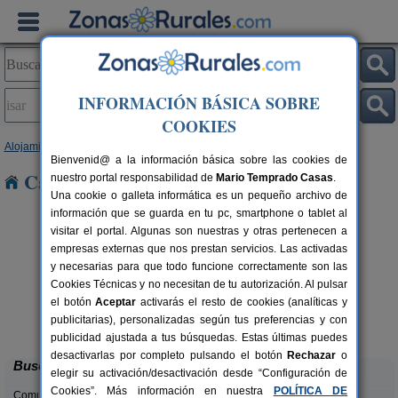
INFORMACIÓN BÁSICA SOBRE
COOKIES
Alojamientos
>
Castilla y León
>
Burgos
> Isar
Bienvenid@ a la información básica sobre las cookies de
Casas Rurales en Isar
nuestro portal responsabilidad de
Mario Temprado Casas
.
Una cookie o galleta informática es un pequeño archivo de
información que se guarda en tu pc, smartphone o tablet al
visitar el portal. Algunas son nuestras y otras pertenecen a
empresas externas que nos prestan servicios. Las activadas
y necesarias para que todo funcione correctamente son las
Cookies Técnicas y no necesitan de tu autorización. Al pulsar
el botón
Aceptar
activarás el resto de cookies (analíticas y
Casa El Sauco
rs.
6-7+1 pers.
publicitarias), personalizadas según tus preferencias y con
 €
22 €
Ailanes de Zamanzas (Burgos)
desde
publicidad ajustada a tus búsquedas. Estas últimas puedes
desactivarlas por completo pulsando el botón
Rechazar
o
Buscar
elegir su activación/desactivación desde “Configuración de
Cookies”. Más información en nuestra
POLÍTICA DE
Comunidades: