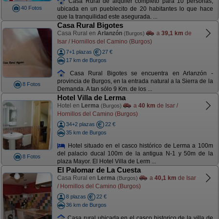
Casa Rural de alquiler completo para 10 personas,
40 Fotos
ubicada en un pueblecito de 20 habitantes lo que hace
que la tranquilidad este asegurada. ...
Casa Rural Bigotes
Casa Rural en
Arlanzón
a
39,1 km
de
(Burgos)
Isar / Hornillos del Camino (Burgos)
7+1 plazas
27 €
17 km de Burgos
Casa Rural Bigotes se encuentra en Arlanzón -
provincia de Burgos, en la entrada natural a la Sierra de la
8 Fotos
Demanda. A tan sólo 9 Km. de los ...
Hotel Villa de Lerma
Hotel en
Lerma
a
40 km
de Isar /
(Burgos)
Hornillos del Camino (Burgos)
34+2 plazas
22 €
35 km de Burgos
Hotel situado en el casco histórico de Lerma a 100m
del palacio ducal 100m de la antigua N-1 y 50m de la
8 Fotos
plaza Mayor. El Hotel Villa de Lerm ...
El Palomar de La Cuesta
Casa Rural en
Lerma
a
40,1 km
de Isar
(Burgos)
/ Hornillos del Camino (Burgos)
8 plazas
22 €
36 km de Burgos
Casa rural ubicada en el casco historico de la villa de