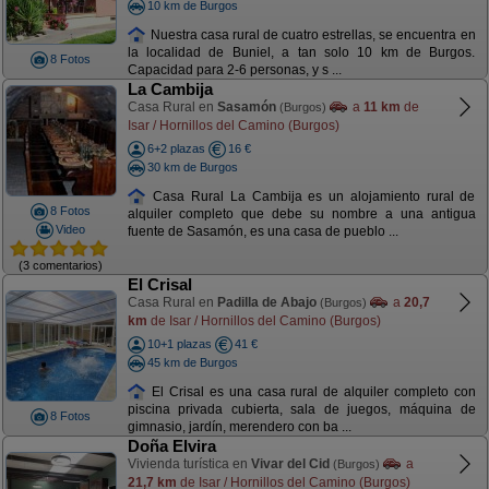
10 km de Burgos
Nuestra casa rural de cuatro estrellas, se encuentra en
la localidad de Buniel, a tan solo 10 km de Burgos.
8 Fotos
Capacidad para 2-6 personas, y s ...
La Cambija
Casa Rural en
Sasamón
a
11 km
de
(Burgos)
Isar / Hornillos del Camino (Burgos)
6+2 plazas
16 €
30 km de Burgos
Casa Rural La Cambija es un alojamiento rural de
8 Fotos
alquiler completo que debe su nombre a una antigua
Video
fuente de Sasamón, es una casa de pueblo ...
(3 comentarios)
El Crisal
Casa Rural en
Padilla de Abajo
a
20,7
(Burgos)
km
de Isar / Hornillos del Camino (Burgos)
10+1 plazas
41 €
45 km de Burgos
El Crisal es una casa rural de alquiler completo con
piscina privada cubierta, sala de juegos, máquina de
8 Fotos
gimnasio, jardín, merendero con ba ...
Doña Elvira
Vivienda turística en
Vivar del Cid
a
(Burgos)
21,7 km
de Isar / Hornillos del Camino (Burgos)