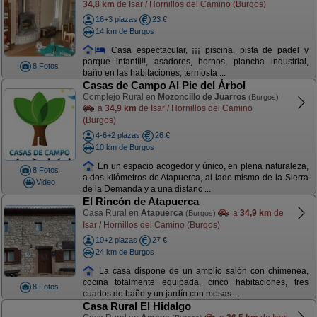
34,8 km
de Isar / Hornillos del Camino (Burgos)
16+3 plazas
23 €
14 km de Burgos
Casa espectacular, ¡¡¡ piscina, pista de padel y
parque infantíl!!, asadores, hornos, plancha industrial,
8 Fotos
baño en las habitaciones, termosta ...
Casas de Campo Al Pie del Árbol
Complejo Rural en
Mozoncillo de Juarros
(Burgos)
a
34,9 km
de Isar / Hornillos del Camino
(Burgos)
4-6+2 plazas
26 €
10 km de Burgos
En un espacio acogedor y único, en plena naturaleza,
8 Fotos
a dos kilómetros de Atapuerca, al lado mismo de la Sierra
Video
de la Demanda y a una distanc ...
El Rincón de Atapuerca
Casa Rural en
Atapuerca
a
34,9 km
de
(Burgos)
Isar / Hornillos del Camino (Burgos)
10+2 plazas
27 €
24 km de Burgos
La casa dispone de un amplio salón con chimenea,
cocina totalmente equipada, cinco habitaciones, tres
8 Fotos
cuartos de baño y un jardín con mesas ...
Casa Rural El Hidalgo