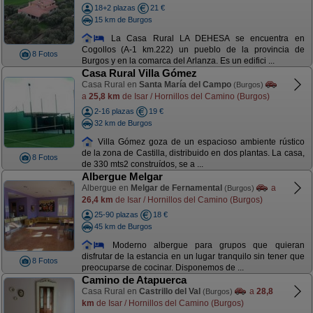
18+2 plazas
21 €
15 km de Burgos
La Casa Rural LA DEHESA se encuentra en
Cogollos (A-1 km.222) un pueblo de la provincia de
8 Fotos
Burgos y en la comarca del Arlanza. Es un edifici ...
Casa Rural Villa Gómez
Casa Rural en
Santa María del Campo
(Burgos)
a
25,8 km
de Isar / Hornillos del Camino (Burgos)
2-16 plazas
19 €
32 km de Burgos
Villa Gómez goza de un espacioso ambiente rústico
de la zona de Castilla, distribuido en dos plantas. La casa,
8 Fotos
de 330 mts2 construídos, se a ...
Albergue Melgar
Albergue en
Melgar de Fernamental
a
(Burgos)
26,4 km
de Isar / Hornillos del Camino (Burgos)
25-90 plazas
18 €
45 km de Burgos
Moderno albergue para grupos que quieran
disfrutar de la estancia en un lugar tranquilo sin tener que
8 Fotos
preocuparse de cocinar. Disponemos de ...
Camino de Atapuerca
Casa Rural en
Castrillo del Val
a
28,8
(Burgos)
km
de Isar / Hornillos del Camino (Burgos)