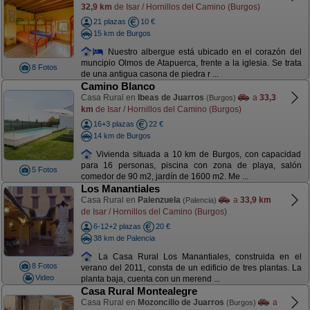
32,9 km
de Isar / Hornillos del Camino (Burgos)
21 plazas
10 €
15 km de Burgos
Nuestro albergue está ubicado en el corazón del
muncipio Olmos de Atapuerca, frente a la iglesia. Se trata
8 Fotos
de una antigua casona de piedra r ...
Camino Blanco
Casa Rural en
Ibeas de Juarros
a
33,3
(Burgos)
km
de Isar / Hornillos del Camino (Burgos)
16+3 plazas
22 €
14 km de Burgos
Vivienda situada a 10 km de Burgos, con capacidad
para 16 personas, piscina con zona de playa, salón
5 Fotos
comedor de 90 m2, jardín de 1600 m2. Me ...
Los Manantiales
Casa Rural en
Palenzuela
a
33,9 km
(Palencia)
de Isar / Hornillos del Camino (Burgos)
6-12+2 plazas
20 €
38 km de Palencia
La Casa Rural Los Manantiales, construida en el
8 Fotos
verano del 2011, consta de un edificio de tres plantas. La
Video
planta baja, cuenta con un merend ...
Casa Rural Montealegre
Casa Rural en
Mozoncillo de Juarros
a
(Burgos)