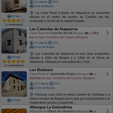
4+1 plazas
19 €
9 km de Burgos
La Casa Rural Camino de Atapuerca se encuentra
8 Fotos
situada en el centro del pueblo de Castrillo del Val,
enclavado a 10 km de la capital burgale ...
(1 comentario)
Las Calendas de Atapuerca
Casa Rural en
Castrillo del Val
a
28,8
(Burgos)
km
de Isar / Hornillos del Camino (Burgos)
4+1 plazas
20 €
11 km de Burgos
Las Calendas de Atapuerca es una casa acogedora,
8 Fotos
situada a 10km de Burgos y a 12km de la Sierra de
Atapuerca. Ubicada en una población, Cast ...
(2 comentarios)
Los Bodones
Casa Rural en
Quintanilla Riopico
a
(Burgos)
29,8 km
de Isar / Hornillos del Camino (Burgos)
12+1 plazas
20 €
12 km de Burgos
Preciosa casa rural en pleno camino de Santiago y a
nueve minutos de Burgos por lo que por la proximidad a la
8 Fotos
ciudad tiene acceso a supermer ...
Albergue La Golondrina
Albergue en
Olmos de Atapuerca
a
(Burgos)