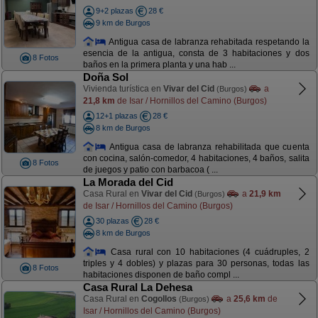
9+2 plazas
28 €
9 km de Burgos
Antigua casa de labranza rehabitada respetando la
esencia de la antigua, consta de 3 habitaciones y dos
8 Fotos
baños en la primera planta y una hab ...
Doña Sol
Vivienda turística en
Vivar del Cid
a
(Burgos)
21,8 km
de Isar / Hornillos del Camino (Burgos)
12+1 plazas
28 €
8 km de Burgos
Antigua casa de labranza rehabilitada que cuenta
con cocina, salón-comedor, 4 habitaciones, 4 baños, salita
8 Fotos
de juegos y patio con barbacoa ( ...
La Morada del Cid
Casa Rural en
Vivar del Cid
a
21,9 km
(Burgos)
de Isar / Hornillos del Camino (Burgos)
30 plazas
28 €
8 km de Burgos
Casa rural con 10 habitaciones (4 cuádruples, 2
triples y 4 dobles) y plazas para 30 personas, todas las
8 Fotos
habitaciones disponen de baño compl ...
Casa Rural La Dehesa
Casa Rural en
Cogollos
a
25,6 km
de
(Burgos)
Isar / Hornillos del Camino (Burgos)