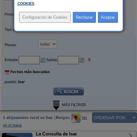
COOKIES
.
Provincias/Islas:
Tipo alquiler:
Plazas:
X
Entrada:
Salida:
Fechas más buscadas
pueblo:
Isar
MÁS FILTROS
1 alojamiento rural en Isar (Burgos)
Ver
en el mapa
La Consulta de Isar