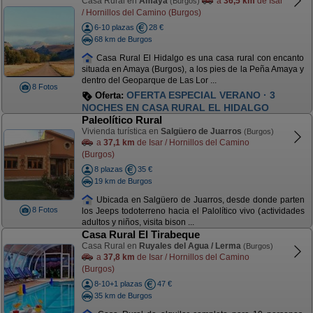
Casa Rural en
Amaya
a
36,5 km
de Isar
(Burgos)
/ Hornillos del Camino (Burgos)
6-10 plazas
28 €
68 km de Burgos
Casa Rural El Hidalgo es una casa rural con encanto
situada en Amaya (Burgos), a los pies de la Peña Amaya y
dentro del Geoparque de Las Lor ...
8 Fotos
OFERTA ESPECIAL VERANO · 3
Oferta:
NOCHES EN CASA RURAL EL HIDALGO
Paleolítico Rural
Vivienda turística en
Salgüero de Juarros
(Burgos)
a
37,1 km
de Isar / Hornillos del Camino
(Burgos)
8 plazas
35 €
19 km de Burgos
Ubicada en Salgüero de Juarros, desde donde parten
8 Fotos
los Jeeps todoterreno hacia el Palolítico vivo (actividades
adultos y niños, visita bison ...
Casa Rural El Tirabeque
Casa Rural en
Ruyales del Agua / Lerma
(Burgos)
a
37,8 km
de Isar / Hornillos del Camino
(Burgos)
8-10+1 plazas
47 €
35 km de Burgos