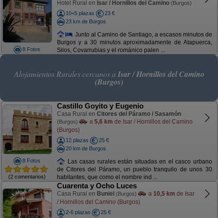
Hotel Rural en
Isar / Hornillos del Camino
(Burgos)
10+5 plazas
23 €
23 km de Burgos
Junto al Camino de Santiago, a escasos minutos de
Burgos y a 30 minutos aproximadamente de Atapuerca,
8 Fotos
Silos, Covarrubias y el románico palen ...
Alojamientos Rurales cercanos a
Isar / Hornillos del Camino
(Burgos)
Castillo Goyito y Eugenio
Casa Rural en
Citores del Páramo / Sasamón
a
5,6 km
de Isar / Hornillos del Camino
(Burgos)
(Burgos)
12 plazas
25 €
20 km de Burgos
8 Fotos
Las casas rurales están situadas en el casco urbano
de Citores del Páramo, un pueblo tranquilo de unos 30
(2 comentarios)
habitantes, que como el nombre ind ...
Cuarenta y Ocho Luces
Casa Rural en
Buniel
a
10,5 km
de Isar
(Burgos)
/ Hornillos del Camino (Burgos)
2-6 plazas
25 €