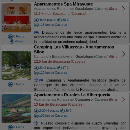
Apartamentos Spa Mirayuste
Apartamentos Rurales en
Guadalupe
a
(Cáceres)
11,9 km
de Berzocana (Cáceres)
46+5 plazas
30 €
125 km de Cáceres
Dispopnemos de trece apartamentos totalmente
8 Fotos
acondicionados con una zona de spa. Situados dentro de
Video
la localidad en un entorno natural, dond ...
Camping Las Villuercas - Apartamentos
Siloe
Camping y Bungalows en
Guadalupe
a
(Cáceres)
12,5 km
de Berzocana (Cáceres)
22+2 plazas
17 €
120 km de Cáceres
Camping y Apartamentos turísticos dentro del
7 Fotos
Geoparque de las Villuercas. Situado a 3 km de
Guadalupe, Patrimonio de la Humanidad. Los alred ...
Apartamentos Rurales La Albergueria
Apartamentos Rurales en
Cañamero
a
(Cáceres)
13 km
de Berzocana (Cáceres)
2-20+4 plazas
30 €
100 km de Cáceres
Nuestro complejo dispone de cuatro viviendas con
8 Fotos
una capacidad individual de cuatro plazas y dos