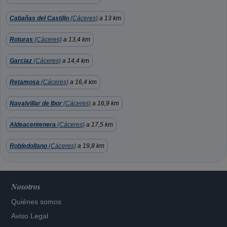
Cabañas del Castillo
(Cáceres)
a 13 km
Roturas
(Cáceres)
a 13,4 km
Garciaz
(Cáceres)
a 14,4 km
Retamosa
(Cáceres)
a 16,4 km
Navalvillar de Ibor
(Cáceres)
a 16,9 km
Aldeacentenera
(Cáceres)
a 17,5 km
Robledollano
(Cáceres)
a 19,8 km
Nosotros
Quiénes somos
Aviso Legal