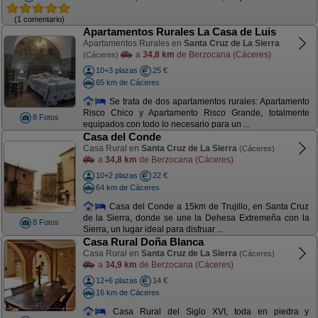
(1 comentario)
Apartamentos Rurales La Casa de Luis
Apartamentos Rurales en
Santa Cruz de La Sierra
a
34,8 km
de Berzocana (Cáceres)
(Cáceres)
10+3 plazas
25 €
65 km de Cáceres
Se trata de dos apartamentos rurales: Apartamento
Risco Chico y Apartamento Risco Grande, totalmente
8 Fotos
equipados con todo lo necesario para un ...
Casa del Conde
Casa Rural en
Santa Cruz de La Sierra
(Cáceres)
a
34,8 km
de Berzocana (Cáceres)
10+2 plazas
22 €
64 km de Cáceres
Casa del Conde a 15km de Trujillo, en Santa Cruz
de la Sierra, donde se une la Dehesa Extremeña con la
8 Fotos
Sierra, un lugar ideal para disfruar ...
Casa Rural Doña Blanca
Casa Rural en
Santa Cruz de La Sierra
(Cáceres)
a
34,9 km
de Berzocana (Cáceres)
12+6 plazas
14 €
16 km de Cáceres
Casa Rural del Siglo XVI, toda en piedra y