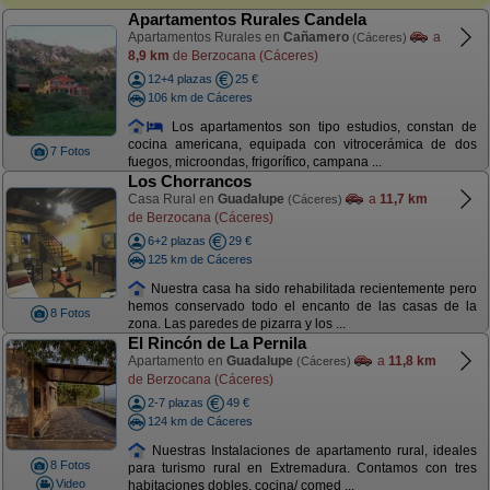
Apartamentos Rurales Candela
Apartamentos Rurales en
Cañamero
a
(Cáceres)
8,9 km
de Berzocana (Cáceres)
12+4 plazas
25 €
106 km de Cáceres
Los apartamentos son tipo estudios, constan de
cocina americana, equipada con vitrocerámica de dos
7 Fotos
fuegos, microondas, frigorífico, campana ...
Los Chorrancos
Casa Rural en
Guadalupe
a
11,7 km
(Cáceres)
de Berzocana (Cáceres)
6+2 plazas
29 €
125 km de Cáceres
Nuestra casa ha sido rehabilitada recientemente pero
hemos conservado todo el encanto de las casas de la
8 Fotos
zona. Las paredes de pizarra y los ...
El Rincón de La Pernila
Apartamento en
Guadalupe
a
11,8 km
(Cáceres)
de Berzocana (Cáceres)
2-7 plazas
49 €
124 km de Cáceres
Nuestras Instalaciones de apartamento rural, ideales
8 Fotos
para turismo rural en Extremadura. Contamos con tres
Video
habitaciones dobles, cocina/ comed ...