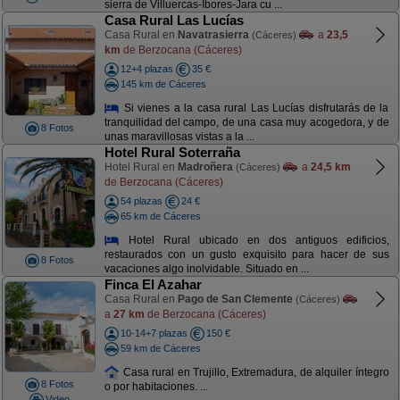
sierra de Villuercas-Ibores-Jara cu ...
Casa Rural Las Lucías
Casa Rural en
Navatrasierra
a
23,5
(Cáceres)
km
de Berzocana (Cáceres)
12+4 plazas
35 €
145 km de Cáceres
Si vienes a la casa rural Las Lucías disfrutarás de la
tranquilidad del campo, de una casa muy acogedora, y de
8 Fotos
unas maravillosas vistas a la ...
Hotel Rural Soterraña
Hotel Rural en
Madroñera
a
24,5 km
(Cáceres)
de Berzocana (Cáceres)
54 plazas
24 €
65 km de Cáceres
Hotel Rural ubicado en dos antiguos edificios,
restaurados con un gusto exquisito para hacer de sus
8 Fotos
vacaciones algo inolvidable. Situado en ...
Finca El Azahar
Casa Rural en
Pago de San Clemente
(Cáceres)
a
27 km
de Berzocana (Cáceres)
10-14+7 plazas
150 €
59 km de Cáceres
Casa rural en Trujillo, Extremadura, de alquiler íntegro
8 Fotos
o por habitaciones. ...
Video