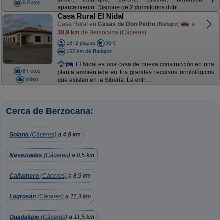
8 Fotos
aparcamiento. Dispone de 2 dormitorios dobl ...
Casa Rural El Nidal
Casa Rural en
Casas de Don Pedro
a
(Badajoz)
38,9 km
de Berzocana (Cáceres)
16+2 plazas
30 €
162 km de Badajoz
El Nidal es una casa de nueva construcción en una
8 Fotos
planta ambientada en los grandes recursos ornitológicos
Video
que existen en la Siberia. La entr ...
Cerca de Berzocana:
Solana
(Cáceres)
a 4,8 km
Navezuelas
(Cáceres)
a 8,5 km
Cañamero
(Cáceres)
a 8,9 km
Logrosán
(Cáceres)
a 11,3 km
Guadalupe
(Cáceres)
a 11,5 km