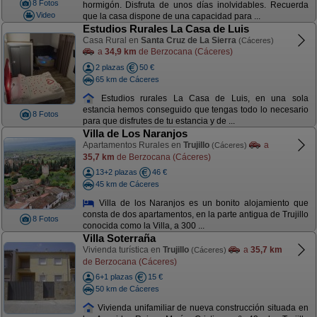
8 Fotos
hormigón. Disfruta de unos días inolvidables. Recuerda
Video
que la casa dispone de una capacidad para ...
Estudios Rurales La Casa de Luis
Casa Rural en
Santa Cruz de La Sierra
(Cáceres)
a
34,9 km
de Berzocana (Cáceres)
2 plazas
50 €
65 km de Cáceres
Estudios rurales La Casa de Luis, en una sola
estancia hemos conseguido que tengas todo lo necesario
8 Fotos
para que disfrutes de tu estancia y de ...
Villa de Los Naranjos
Apartamentos Rurales en
Trujillo
a
(Cáceres)
35,7 km
de Berzocana (Cáceres)
13+2 plazas
46 €
45 km de Cáceres
Villa de los Naranjos es un bonito alojamiento que
consta de dos apartamentos, en la parte antigua de Trujillo
8 Fotos
conocida como la Villa, a 300 ...
Villa Soterraña
Vivienda turística en
Trujillo
a
35,7 km
(Cáceres)
de Berzocana (Cáceres)
6+1 plazas
15 €
50 km de Cáceres
Vivienda unifamiliar de nueva construcción situada en