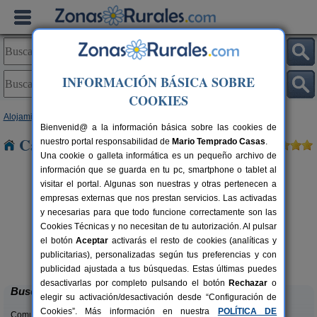
INFORMACIÓN BÁSICA SOBRE
COOKIES
Alojamientos
>
Extremadura
>
Cáceres
> Berzocana
Bienvenid@ a la información básica sobre las cookies de
Casas Rurales cerca de Berzocana
nuestro portal responsabilidad de
Mario Temprado Casas
.
Una cookie o galleta informática es un pequeño archivo de
información que se guarda en tu pc, smartphone o tablet al
visitar el portal. Algunas son nuestras y otras pertenecen a
empresas externas que nos prestan servicios. Las activadas
y necesarias para que todo funcione correctamente son las
Cookies Técnicas y no necesitan de tu autorización. Al pulsar
el botón
Aceptar
activarás el resto de cookies (analíticas y
Finca Flores Amarillas
rs.
12-16+6 pers.
publicitarias), personalizadas según tus preferencias y con
 €
44 €
Almoharín (Cáceres)
desde
publicidad ajustada a tus búsquedas. Estas últimas puedes
desactivarlas por completo pulsando el botón
Rechazar
o
Buscar
elegir su activación/desactivación desde “Configuración de
Cookies”. Más información en nuestra
POLÍTICA DE
Comunidades: