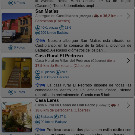
la Avenida Reina María Cristina, nº 43 de Trujillo
8 Fotos
(Cáceres). Tiene 3 dormitorios ampl ...
San Matías
Albergue en
Castilblanco
a
36,2 km
de
(Badajoz)
Berzocana (Cáceres)
40+1 plazas
19 €
200 km de Badajoz
Nuestro albergue San Matías está situado en
Castilblanco, en la comarca de la Siberia, provincia de
8 Fotos
Badajoz. A escasos kilómetros de los pan ...
Casa Rural El Pedroso
Casa Rural en
Villar del Pedroso
a
(Cáceres)
37,5 km
de Berzocana (Cáceres)
10 plazas
20 €
160 km de Cáceres
La casa rural El Pedroso dispone de todas las
comodidades dentro de un ambiente rústico, siendo
8 Fotos
rehabilitada recientemente. Cuenta con 5 hab ...
Casa Lares
Casa Rural en
Casas de Don Pedro
a
(Badajoz)
38,6 km
de Berzocana (Cáceres)
8 plazas
27 €
90 km de Badajoz
Preciosa casa de dos plantas en estilo rústico con
jardín, estanque, porche, piscina, barbacoa y