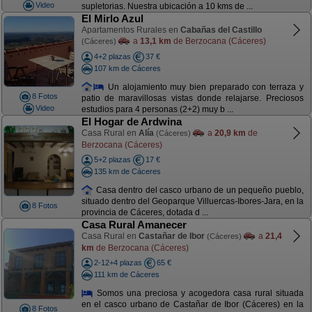
Video
supletorias. Nuestra ubicación a 10 kms de ...
El Mirlo Azul
Apartamentos Rurales en
Cabañas del Castillo
a
13,1 km
de Berzocana (Cáceres)
(Cáceres)
4+2 plazas
37 €
107 km de Cáceres
Un alojamiento muy bien preparado con terraza y
8 Fotos
patio de maravillosas vistas donde relajarse. Preciosos
Video
estudios para 4 personas (2+2) muy b ...
El Hogar de Ardwina
Casa Rural en
Alía
a
20,9 km
de
(Cáceres)
Berzocana (Cáceres)
5+2 plazas
17 €
135 km de Cáceres
Casa dentro del casco urbano de un pequeño pueblo,
situado dentro del Geoparque Villuercas-Ibores-Jara, en la
8 Fotos
provincia de Cáceres, dotada d ...
Casa Rural Amanecer
Casa Rural en
Castañar de Ibor
a
21,4
(Cáceres)
km
de Berzocana (Cáceres)
2-12+4 plazas
65 €
111 km de Cáceres
Somos una preciosa y acogedora casa rural situada
en el casco urbano de Castañar de Ibor (Cáceres) en la
8 Fotos