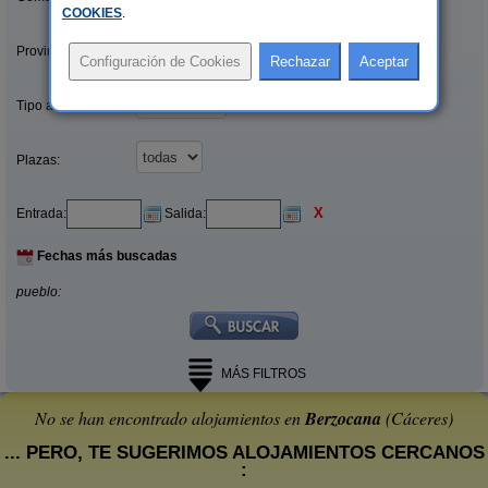
COOKIES
.
Provincias/Islas:
Tipo alquiler:
Plazas:
X
Entrada:
Salida:
Fechas más buscadas
pueblo:
MÁS FILTROS
No se han encontrado alojamientos en
Berzocana
(Cáceres)
... PERO, TE SUGERIMOS ALOJAMIENTOS CERCANOS
: