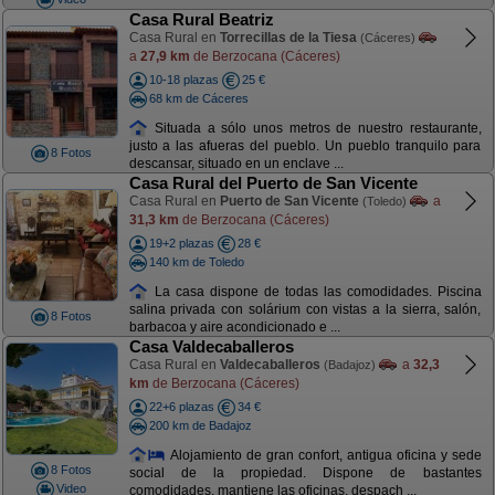
Casa Rural Beatriz
Casa Rural en
Torrecillas de la Tiesa
(Cáceres)
a
27,9 km
de Berzocana (Cáceres)
10-18 plazas
25 €
68 km de Cáceres
Situada a sólo unos metros de nuestro restaurante,
justo a las afueras del pueblo. Un pueblo tranquilo para
8 Fotos
descansar, situado en un enclave ...
Casa Rural del Puerto de San Vicente
Casa Rural en
Puerto de San Vicente
a
(Toledo)
31,3 km
de Berzocana (Cáceres)
19+2 plazas
28 €
140 km de Toledo
La casa dispone de todas las comodidades. Piscina
salina privada con solárium con vistas a la sierra, salón,
8 Fotos
barbacoa y aire acondicionado e ...
Casa Valdecaballeros
Casa Rural en
Valdecaballeros
a
32,3
(Badajoz)
km
de Berzocana (Cáceres)
22+6 plazas
34 €
200 km de Badajoz
Alojamiento de gran confort, antigua oficina y sede
8 Fotos
social de la propiedad. Dispone de bastantes
Video
comodidades, mantiene las oficinas, despach ...