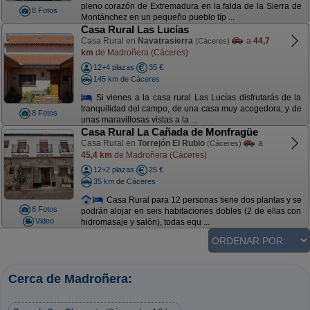
pleno corazón de Extremadura en la falda de la Sierra de
8 Fotos
Montánchez en un pequeño pueblo típ ...
Casa Rural Las Lucías
Casa Rural en
Navatrasierra
a
44,7
(Cáceres)
km
de Madroñera (Cáceres)
12+4 plazas
35 €
145 km de Cáceres
Si vienes a la casa rural Las Lucías disfrutarás de la
tranquilidad del campo, de una casa muy acogedora, y de
8 Fotos
unas maravillosas vistas a la ...
Casa Rural La Cañada de Monfragüe
Casa Rural en
Torrejón El Rubio
a
(Cáceres)
45,4 km
de Madroñera (Cáceres)
12+2 plazas
25 €
35 km de Cáceres
Casa Rural para 12 personas tiene dos plantas y se
8 Fotos
podrán alojar en seis habitaciones dobles (2 de ellas con
Video
hidromasaje y salón), todas equ ...
Cerca de Madroñera: