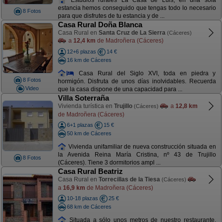
estancia hemos conseguido que tengas todo lo necesario
8 Fotos
para que disfrutes de tu estancia y de ...
Casa Rural Doña Blanca
Casa Rural en
Santa Cruz de La Sierra
(Cáceres)
a
12,4 km
de Madroñera (Cáceres)
12+6 plazas
14 €
16 km de Cáceres
Casa Rural del Siglo XVI, toda en piedra y
8 Fotos
hormigón. Disfruta de unos días inolvidables. Recuerda
Video
que la casa dispone de una capacidad para ...
Villa Soterraña
Vivienda turística en
Trujillo
a
12,8 km
(Cáceres)
de Madroñera (Cáceres)
6+1 plazas
15 €
50 km de Cáceres
Vivienda unifamiliar de nueva construcción situada en
la Avenida Reina María Cristina, nº 43 de Trujillo
8 Fotos
(Cáceres). Tiene 3 dormitorios ampl ...
Casa Rural Beatriz
Casa Rural en
Torrecillas de la Tiesa
(Cáceres)
a
16,9 km
de Madroñera (Cáceres)
10-18 plazas
25 €
68 km de Cáceres
Situada a sólo unos metros de nuestro restaurante,