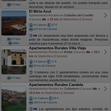
justo a las afueras del pueblo. Un pueblo tranquilo para
8 Fotos
descansar, situado en un enclave ...
El Mirlo Azul
Apartamentos Rurales en
Cabañas del Castillo
a
25 km
de Madroñera (Cáceres)
(Cáceres)
4+2 plazas
37 €
107 km de Cáceres
Un alojamiento muy bien preparado con terraza y
8 Fotos
patio de maravillosas vistas donde relajarse. Preciosos
Video
estudios para 4 personas (2+2) muy b ...
Apartamentos Rurales Villa Vieja
Apartamentos Rurales en
Botija
a
29,1
(Cáceres)
km
de Madroñera (Cáceres)
2-6 plazas
17 €
32 km de Cáceres
Contamos con 2 apartamentos rurales en una casa
solariega del siglo XVIII rehabilitada, conservando todos
8 Fotos
sus elementos arquitectónicos orig ...
Apartamentos Rurales Candela
Apartamentos Rurales en
Cañamero
a
(Cáceres)
30,9 km
de Madroñera (Cáceres)
12+4 plazas
25 €
106 km de Cáceres
Los apartamentos son tipo estudios, constan de