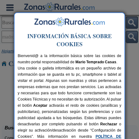
INFORMACIÓN BÁSICA SOBRE
COOKIES
Alojamientos
>
Extremadura
>
Cáceres
> Madroñera
Bienvenid@ a la información básica sobre las cookies de
Casas Rurales en Madroñera
nuestro portal responsabilidad de
Mario Temprado Casas
.
Una cookie o galleta informática es un pequeño archivo de
información que se guarda en tu pc, smartphone o tablet al
visitar el portal. Algunas son nuestras y otras pertenecen a
empresas externas que nos prestan servicios. Las activadas
y necesarias para que todo funcione correctamente son las
Cookies Técnicas y no necesitan de tu autorización. Al pulsar
el botón
Aceptar
activarás el resto de cookies (analíticas y
Casa Rural Vía de la Plata
rs.
10+3 pers.
publicitarias), personalizadas según tus preferencias y con
 €
28 €
Aldea del Cano (Cáceres)
desde
publicidad ajustada a tus búsquedas. Estas últimas puedes
desactivarlas por completo pulsando el botón
Rechazar
o
Buscar
elegir su activación/desactivación desde “Configuración de
Cookies”. Más información en nuestra
POLÍTICA DE
Comunidades: