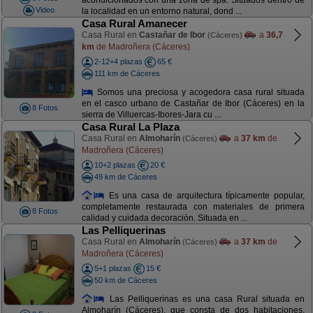
acondicionados con una zona de spa. Situados dentro de
Video
la localidad en un entorno natural, dond ...
Casa Rural Amanecer
Casa Rural en
Castañar de Ibor
a
36,7
(Cáceres)
km
de Madroñera (Cáceres)
2-12+4 plazas
65 €
111 km de Cáceres
Somos una preciosa y acogedora casa rural situada
en el casco urbano de Castañar de Ibor (Cáceres) en la
8 Fotos
sierra de Villuercas-Ibores-Jara cu ...
Casa Rural La Plaza
Casa Rural en
Almoharín
a
37 km
de
(Cáceres)
Madroñera (Cáceres)
10+2 plazas
20 €
49 km de Cáceres
Es una casa de arquitectura típicamente popular,
completamente restaurada con materiales de primera
8 Fotos
calidad y cuidada decoración. Situada en ...
Las Pelliquerinas
Casa Rural en
Almoharín
a
37 km
de
(Cáceres)
Madroñera (Cáceres)
5+1 plazas
15 €
50 km de Cáceres
Las Pelliquerinas es una casa Rural situada en
Almoharín (Cáceres), que consta de dos habitaciones,