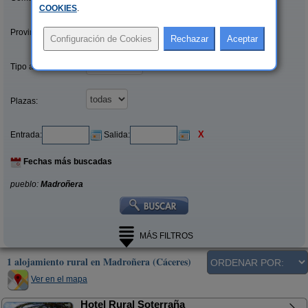
COOKIES
.
Provincias/Islas:
Tipo alquiler:
Plazas:
X
Entrada:
Salida:
Fechas más buscadas
pueblo:
Madroñera
MÁS FILTROS
1 alojamiento rural en Madroñera (Cáceres)
Ver en el mapa
Hotel Rural Soterraña