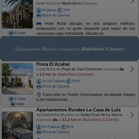
Hotel Rural en
Madroñera
(Cáceres)
54 plazas
24 €
65 km de Cáceres
Hotel Rural ubicado en dos antiguos edificios,
restaurados con un gusto exquisito para hacer de sus
8 Fotos
vacaciones algo inolvidable. Situado en ...
Alojamientos Rurales cercanos a
Madroñera (Cáceres)
Finca El Azahar
Casa Rural en
Pago de San Clemente
(Cáceres)
a
3,3 km
de Madroñera (Cáceres)
10-14+7 plazas
150 €
59 km de Cáceres
Casa rural en Trujillo, Extremadura, de alquiler íntegro
8 Fotos
o por habitaciones. ...
Video
Apartamentos Rurales La Casa de Luis
Apartamentos Rurales en
Santa Cruz de La Sierra
a
12,2 km
de Madroñera (Cáceres)
(Cáceres)
10+3 plazas
25 €
65 km de Cáceres