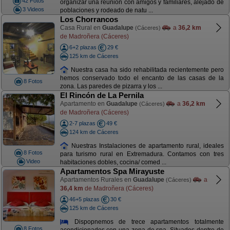
42 Fotos
organizar una reunión con amigos y familiares, alejado de
3 Videos
poblaciones y rodeado de natu ...
Los Chorrancos
Casa Rural en
Guadalupe
a
36,2 km
(Cáceres)
de Madroñera (Cáceres)
6+2 plazas
29 €
125 km de Cáceres
Nuestra casa ha sido rehabilitada recientemente pero
hemos conservado todo el encanto de las casas de la
8 Fotos
zona. Las paredes de pizarra y los ...
El Rincón de La Pernila
Apartamento en
Guadalupe
a
36,2 km
(Cáceres)
de Madroñera (Cáceres)
2-7 plazas
49 €
124 km de Cáceres
Nuestras Instalaciones de apartamento rural, ideales
8 Fotos
para turismo rural en Extremadura. Contamos con tres
Video
habitaciones dobles, cocina/ comed ...
Apartamentos Spa Mirayuste
Apartamentos Rurales en
Guadalupe
a
(Cáceres)
36,4 km
de Madroñera (Cáceres)
46+5 plazas
30 €
125 km de Cáceres
Dispopnemos de trece apartamentos totalmente
8 Fotos