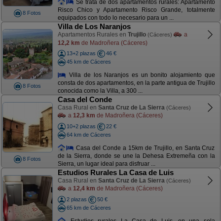
Se trata de dos apartamentos rurales: Apartamento
Risco Chico y Apartamento Risco Grande, totalmente
8 Fotos
equipados con todo lo necesario para un ...
Villa de Los Naranjos
Apartamentos Rurales en
Trujillo
a
(Cáceres)
12,2 km
de Madroñera (Cáceres)
13+2 plazas
46 €
45 km de Cáceres
Villa de los Naranjos es un bonito alojamiento que
consta de dos apartamentos, en la parte antigua de Trujillo
8 Fotos
conocida como la Villa, a 300 ...
Casa del Conde
Casa Rural en
Santa Cruz de La Sierra
(Cáceres)
a
12,3 km
de Madroñera (Cáceres)
10+2 plazas
22 €
64 km de Cáceres
Casa del Conde a 15km de Trujillo, en Santa Cruz
de la Sierra, donde se une la Dehesa Extremeña con la
8 Fotos
Sierra, un lugar ideal para disfruar ...
Estudios Rurales La Casa de Luis
Casa Rural en
Santa Cruz de La Sierra
(Cáceres)
a
12,4 km
de Madroñera (Cáceres)
2 plazas
50 €
65 km de Cáceres
Estudios rurales La Casa de Luis, en una sola