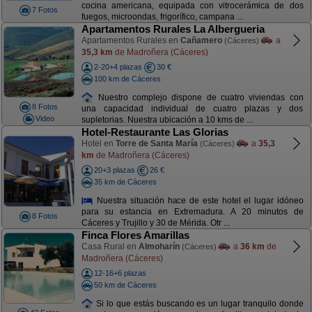
cocina americana, equipada con vitrocerámica de dos
7 Fotos
fuegos, microondas, frigorífico, campana ...
Apartamentos Rurales La Albergueria
Apartamentos Rurales en
Cañamero
a
(Cáceres)
35,3 km
de Madroñera (Cáceres)
2-20+4 plazas
30 €
100 km de Cáceres
Nuestro complejo dispone de cuatro viviendas con
8 Fotos
una capacidad individual de cuatro plazas y dos
Video
supletorias. Nuestra ubicación a 10 kms de ...
Hotel-Restaurante Las Glorias
Hotel en
Torre de Santa María
a
35,3
(Cáceres)
km
de Madroñera (Cáceres)
20+3 plazas
26 €
35 km de Cáceres
Nuestra situación hace de este hotel el lugar idóneo
para su estancia en Extremadura. A 20 minutos de
8 Fotos
Cáceres y Trujillo y 30 de Mérida. Otr ...
Finca Flores Amarillas
Casa Rural en
Almoharín
a
36 km
de
(Cáceres)
Madroñera (Cáceres)
12-16+6 plazas
50 km de Cáceres
Si lo que estás buscando es un lugar tranquilo donde