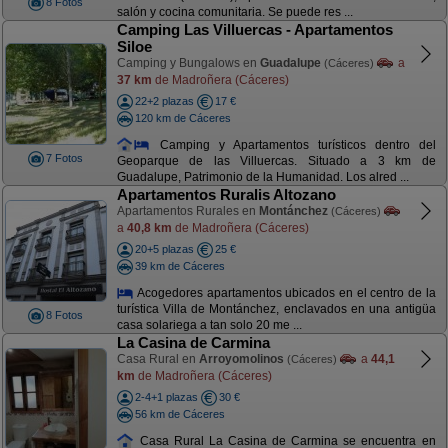
8 Fotos
salón y cocina comunitaria. Se puede res ...
Camping Las Villuercas - Apartamentos
Siloe
Camping y Bungalows en
Guadalupe
a
(Cáceres)
37 km
de Madroñera (Cáceres)
22+2 plazas
17 €
120 km de Cáceres
Camping y Apartamentos turísticos dentro del
7 Fotos
Geoparque de las Villuercas. Situado a 3 km de
Guadalupe, Patrimonio de la Humanidad. Los alred ...
Apartamentos Ruralis Altozano
Apartamentos Rurales en
Montánchez
(Cáceres)
a
40,8 km
de Madroñera (Cáceres)
20+5 plazas
25 €
39 km de Cáceres
Acogedores apartamentos ubicados en el centro de la
turística Villa de Montánchez, enclavados en una antigüa
8 Fotos
casa solariega a tan solo 20 me ...
La Casina de Carmina
Casa Rural en
Arroyomolinos
a
44,1
(Cáceres)
km
de Madroñera (Cáceres)
2-4+1 plazas
30 €
56 km de Cáceres
Casa Rural La Casina de Carmina se encuentra en