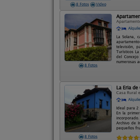
8 Fotos
Video
Apartament
Apartament
Alquil
La Solana, 
apartamento-
televisión, 
Turísticos L
del Concejo
numerosas ac
8 Fotos
La Eria de
Casa Rural 
Alquil
Ideal para 2
En la primer
incorporado.
Archivo de 
pequeños fru
8 Fotos