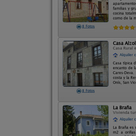
apartamentos
familias y g
cocina total
como de la m
8 Fotos
Casa Alzol
Casa Rural 
Alquiler 
Casa típica 
encanto de l
Cares-Deva. 
costa y la Re
Onís, San Vi
8 Fotos
La Braña
Vivienda tur
Alquiler 
La Braña es 
m2 a orillas