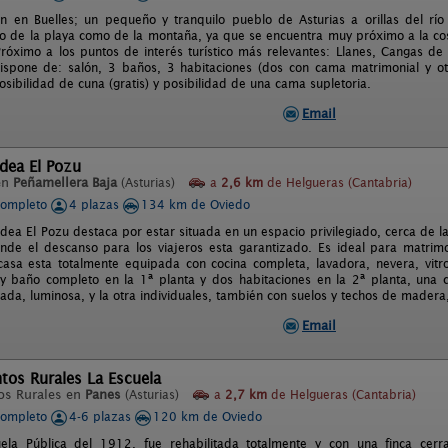
n en Buelles; un pequeño y tranquilo pueblo de Asturias a orillas del rí
nto de la playa como de la montaña, ya que se encuentra muy próximo a la cost
róximo a los puntos de interés turístico más relevantes: Llanes, Cangas de 
spone de: salón, 3 baños, 3 habitaciones (dos con cama matrimonial y otra
sibilidad de cuna (gratis) y posibilidad de una cama supletoria.
Email
dea El Pozu
en
Peñamellera Baja
(Asturias)
a
2,6 km
de Helgueras (Cantabria)
completo
4 plazas
134 km de Oviedo
ldea El Pozu destaca por estar situada en un espacio privilegiado, cerca de l
onde el descanso para los viajeros esta garantizado. Es ideal para matri
casa esta totalmente equipada con cocina completa, lavadora, nevera, vitr
 y baño completo en la 1ª planta y dos habitaciones en la 2ª planta, una 
ada, luminosa, y la otra individuales, también con suelos y techos de mader
Email
tos Rurales La Escuela
os Rurales en
Panes
(Asturias)
a
2,7 km
de Helgueras (Cantabria)
completo
4-6 plazas
120 km de Oviedo
uela Pública del 1912, fue rehabilitada totalmente y con una finca cer