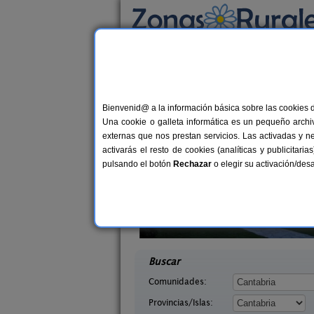
Busca por alojamiento
Alojamientos
>
Cantabria
> Helgueras
Casas Rurales cerca 
Bienvenid@ a la información básica sobre las cookies 
Una cookie o galleta informática es un pequeño archiv
externas que nos prestan servicios. Las activadas y n
activarás el resto de cookies (analíticas y publicita
pulsando el botón
Rechazar
o elegir su activación/de
o de Campoo
Casa Rural Campoo
20+1 pers.
33+
25 €
tabria)
Naveda (Cantabria)
desde
desd
Buscar
Comunidades:
Provincias/Islas: