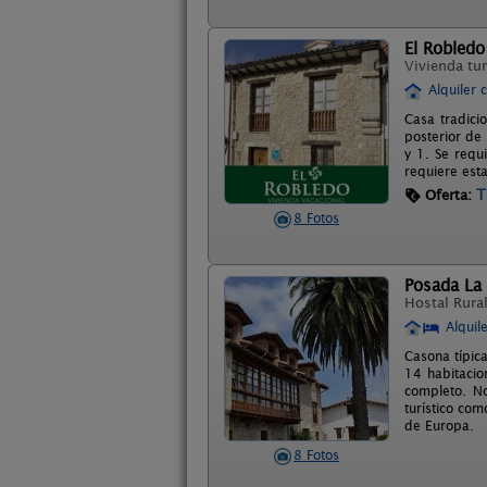
El Robledo
Vivienda tur
Alquiler 
Casa tradici
posterior de
y 1. Se requ
requiere est
T
Oferta:
8 Fotos
Posada La 
Hostal Rura
Alquil
Casona típic
14 habitacio
completo. No
turístico com
de Europa.
8 Fotos