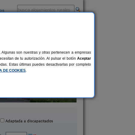
ios
-
al. Algunas son nuestras y otras pertenecen a empresas
cesitan de tu autorización. Al pulsar el botón
Aceptar
uedas. Estas últimas puedes desactivarlas por completo
CA DE COOKIES
.
La Casa de Mamasita
Balcón de La Le
20+6 pers.
20 €
ntillana del Mar (Cantabria)
Quintana (Cantabri
desde
Adaptada a discapacitados