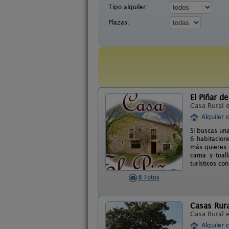
Tipo alquiler:
Plazas:
El Piñar d
Casa Rural 
Alquiler 
Si buscas un
6 habitacion
más quieres.
cama y toall
turísticos c
8 Fotos
Casas Rur
Casa Rural 
Alquiler 