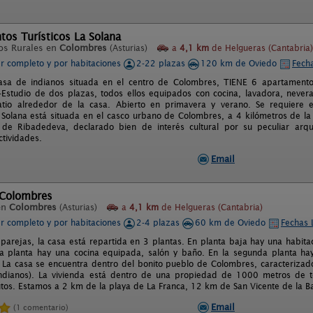
os Turísticos La Solana
os Rurales en
Colombres
(Asturias)
a
4,1 km
de Helgueras (Cantabria)
er completo y por habitaciones
2-22 plazas
120 km de Oviedo
Fecha
casa de indianos situada en el centro de Colombres, TIENE 6 apartament
Estudio de dos plazas, todos ellos equipados con cocina, lavadora, never
patio alrededor de la casa. Abierto en primavera y verano. Se requiere 
a Solana está situada en el casco urbano de Colombres, a 4 kilómetros de la
 de Ribadedeva, declarado bien de interés cultural por su peculiar ar
tividades.
Email
 Colombres
en
Colombres
(Asturias)
a
4,1 km
de Helgueras (Cantabria)
er completo y por habitaciones
2-4 plazas
60 km de Oviedo
Fechas 
 parejas, la casa está repartida en 3 plantas. En planta baja hay una habit
a planta hay una cocina equipada, salón y baño. En la segunda planta ha
 La casa se encuentra dentro del bonito pueblo de Colombres, caracterizado 
Indianos). La vivienda está dentro de una propiedad de 1000 metros de t
tos. Estamos a 2 km de la playa de La Franca, 12 km de San Vicente de la 
Email
(1 comentario)