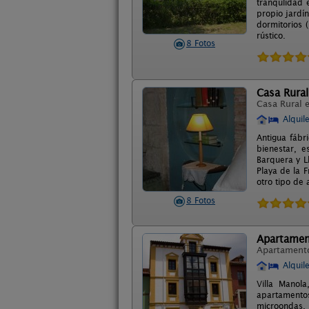
tranqulidad 
propio jardí
dormitorios 
rústico.
8 Fotos
Casa Rura
Casa Rural 
Alquil
Antigua fábr
bienestar, 
Barquera y L
Playa de la 
otro tipo de
8 Fotos
Apartament
Apartament
Alquil
Villa Manol
apartamento
microondas, 