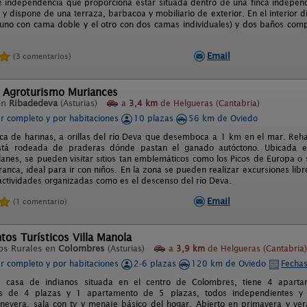
e independencia que proporciona estar situada dentro de una finca independ
n y dispone de una terraza, barbacoa y mobiliario de exterior. En el interior
(uno con cama doble y el otro con dos camas individuales) y dos baños compl
Email
(3 comentarios)
l Agroturismo Muriances
en
Ribadedeva
(Asturias)
a
3,4 km
de Helgueras (Cantabria)
er completo y por habitaciones
10 plazas
56 km de Oviedo
ica de harinas, a orillas del río Deva que desemboca a 1 km en el mar. Reh
está rodeada de praderas dónde pastan el ganado autóctono. Ubicada es
lanes, se pueden visitar sitios tan emblemáticos como los Picos de Europa o
Franca, ideal para ir con niños. En la zona se pueden realizar excursiones li
 actividades organizadas como es el descenso del río Deva.
Email
(1 comentario)
os Turísticos Villa Manola
os Rurales en
Colombres
(Asturias)
a
3,9 km
de Helgueras (Cantabria)
er completo y por habitaciones
2-6 plazas
120 km de Oviedo
Fechas
a, casa de indianos situada en el centro de Colombres, tiene 4 apar
s de 4 plazas y 1 apartamento de 5 plazas, todos independientes y e
nevera, sala con tv y menaje básico del hogar. Abierto en primavera y ver