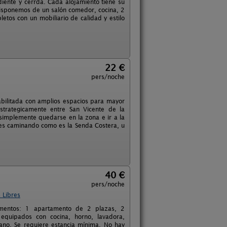
iente y cerrda. Cada alojamiento tiene su
 disponemos de un salón comedor, cocina, 2
etos con un mobiliario de calidad y estilo
22 €
pers/noche
abilitada con amplios espacios para mayor
trategicamente entre San Vicente de la
 simplemente quedarse en la zona e ir a la
bres caminando como es la Senda Costera, u
40 €
pers/noche
 Libres
tamentos: 1 apartamento de 2 plazas, 2
quipados con cocina, horno, lavadora,
ano. Se requiere estancia mínima. No hay