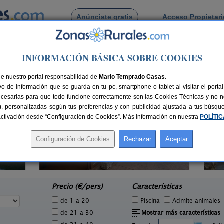
Anúnciate gratis
Acceso Propietar
Busca por pueblo
INFORMACIÓN BÁSICA SOBRE COOKIES
de Helgueras
de nuestro portal responsabilidad de
Mario Temprado Casas
.
o de información que se guarda en tu pc, smartphone o tablet al visitar el port
ecesarias para que todo funcione correctamente son las Cookies Técnicas y no ne
rias), personalizadas según tus preferencias y con publicidad ajustada a tus búsq
sactivación desde “Configuración de Cookies”. Más información en nuestra
POLÍTI
El Trineo de Campoo
1 pers.
10-18+2 pers.
24 €
28 €
Suano (Cantabria)
Sa
e
desde
Precio (€/pers)
Características
de 1 a 20
Piscina
Admite animales
de 21 a 30
Mostrar más características