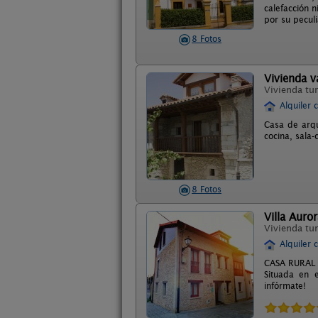
calefacción 
por su peculi
8 Fotos
Vivienda v
Vivienda tur
Alquiler 
Casa de arqu
cocina, sala
8 Fotos
Villa Auro
Vivienda tur
Alquiler 
CASA RURAL V
Situada en 
infórmate!