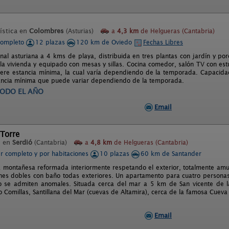
ística en
Colombres
(Asturias)
a
4,3 km
de Helgueras (Cantabria)
completo
12 plazas
120 km de Oviedo
Fechas Libres
onal asturiana a 4 kms de playa, distribuida en tres plantas con jardín y p
 la vivienda y equipado con mesas y sillas. Cocina comedor, salón TV con est
iere estancia mínima, la cual varía dependiendo de la temporada. Capacida
ancia mínima que puede variar dependiendo de la temporada.
ODO EL AÑO
Email
Torre
l en
Serdió
(Cantabria)
a
4,8 km
de Helgueras (Cantabria)
er completo y por habitaciones
10 plazas
60 km de Santander
a montañesa reformada interiormente respetando el exterior, totalmente am
nes dobles con baño todas exteriores. Un apartamento para cuatro personas
 se admiten anomales. Situada cerca del mar a 5 km de San vicente de la
o Comillas, Santillana del Mar (cuevas de Altamira), cerca de la famosa Cuev
Email