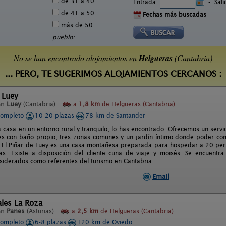
de 31 a 40
Entrada:
-
Sal
de 41 a 50
Fechas más buscadas
más de 50
pueblo:
No se han encontrado alojamientos en
Helgueras
(Cantabria)
... PERO, TE SUGERIMOS ALOJAMIENTOS CERCANOS :
e Luey
en
Luey
(Cantabria)
a
1,8 km
de Helgueras (Cantabria)
completo
10-20 plazas
78 km de Santander
a casa en un entorno rural y tranquilo, lo has encontrado. Ofrecemos un ser
es con baño propio, tres zonas comunes y un jardín íntimo donde poder co
 El Piñar de Luey es una casa montañesa preparada para hospedar a 20 person
as. Existe a disposición del cliente cuna de viaje y moisés. Se encuentra
onsiderados como referentes del turismo en Cantabria.
Email
ales La Roza
en
Panes
(Asturias)
a
2,5 km
de Helgueras (Cantabria)
completo
6-8 plazas
120 km de Oviedo