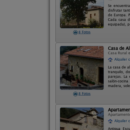
Se encuentra
disfrutar ta
de Europa. P
Cada casa di
equipada), po
8 Fotos
Casa de Al
Casa Rural 
Alquiler 
La casa de a
tranquilo, d
parejas. La 
salón-cocina
madera, sole
8 Fotos
Apartamen
Apartament
Alquiler 
Antigua Esc