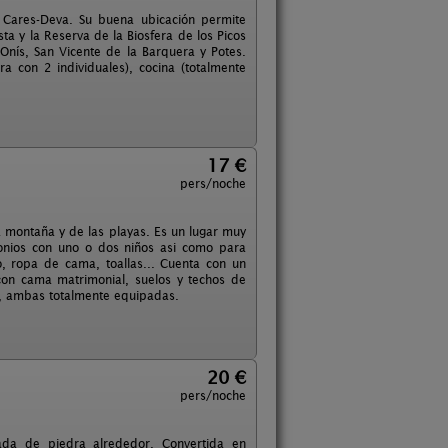
o Cares-Deva. Su buena ubicación permite
a y la Reserva de la Biosfera de los Picos
Onís, San Vicente de la Barquera y Potes.
 con 2 individuales), cocina (totalmente
17 €
pers/noche
a montaña y de las playas. Es un lugar muy
monios con uno o dos niños asi como para
o, ropa de cama, toallas... Cuenta con un
con cama matrimonial, suelos y techos de
a, ambas totalmente equipadas.
20 €
pers/noche
rada de piedra alrededor. Convertida en