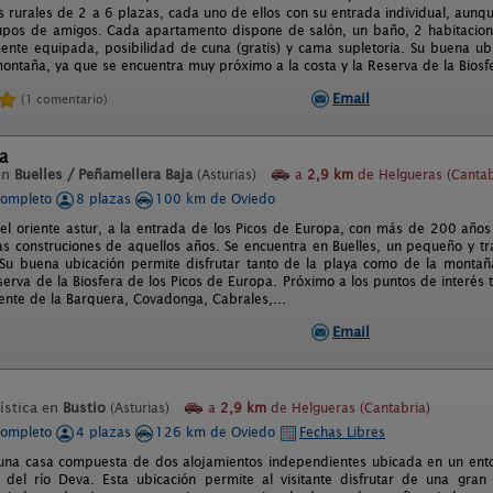
 rurales de 2 a 6 plazas, cada uno de ellos con su entrada individual, aunq
rupos de amigos. Cada apartamento dispone de salón, un baño, 2 habitacion
mente equipada, posibilidad de cuna (gratis) y cama supletoria. Su buena ubi
ontaña, ya que se encuentra muy próximo a la costa y la Reserva de la Biosf
Email
(1 comentario)
a
en
Buelles / Peñamellera Baja
(Asturias)
a
2,9 km
de Helgueras (Cantab
completo
8 plazas
100 km de Oviedo
del oriente astur, a la entrada de los Picos de Europa, con más de 200 año
as construciones de aquellos años. Se encuentra en Buelles, un pequeño y tran
Su buena ubicación permite disfrutar tanto de la playa como de la monta
serva de la Biosfera de los Picos de Europa. Próximo a los puntos de interés 
cente de la Barquera, Covadonga, Cabrales,...
Email
ística en
Bustio
(Asturias)
a
2,9 km
de Helgueras (Cantabria)
completo
4 plazas
126 km de Oviedo
Fechas Libres
una casa compuesta de dos alojamientos independientes ubicada en un ento
 del río Deva. Esta ubicación permite al visitante disfrutar de una gran 