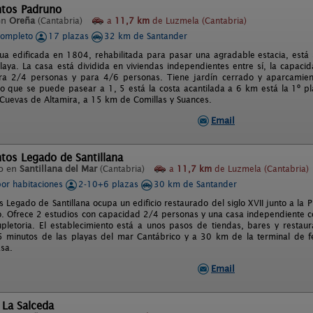
tos Padruno
en
Oreña
(Cantabria)
a
11,7 km
de Luzmela (Cantabria)
completo
17 plazas
32 km de Santander
ua edificada en 1804, rehabilitada para pasar una agradable estacia, está 
laya. La casa está dividida en viviendas independientes entre sí, la capac
ra 2/4 personas y para 4/6 personas. Tiene jardín cerrado y aparcamient
o que se puede pasear a 1, 5 está la costa acantilada a 6 km está la 1º pla
 Cuevas de Altamira, a 15 km de Comillas y Suances.
Email
tos Legado de Santillana
o en
Santillana del Mar
(Cantabria)
a
11,7 km
de Luzmela (Cantabria)
por habitaciones
2-10+6 plazas
30 km de Santander
Legado de Santillana ocupa un edificio restaurado del siglo XVII junto a la 
o. Ofrece 2 estudios con capacidad 2/4 personas y una casa independiente 
pletoria. El establecimiento está a unos pasos de tiendas, bares y resta
5 minutos de las playas del mar Cantábrico y a 30 km de la terminal de f
asa.
Email
 La Salceda