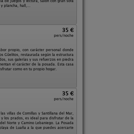
a de juegos y lectura, salón con gran sofá
 plancha, hall,...
35 €
pers/noche
sabor propio, con carácter personal donde
s Güelitos, restaurada según la estructura
dos, sus galerías y sus refuerzos en piedra
ementan el carácter de la posada. Esta casa
sfrutar como en tu propio hogar.
35 €
pers/noche
s villas de Comillas y Santillana del Mar,
 los prados, es ideal para disfrutar de la
o del Norte y Camino Lebaniego. La Posada
playa de Luaña a la que puedes acercarte