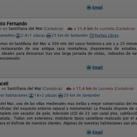
Email
to Fernando
o en
Santillana del Mar
(Cantabria)
a
11,4 km
de Luzmela (Cantabria)
completo
2-8+1 plazas
25 km de Santander
Fechas Libres
mos en Santillana del Mar a 300 mts del casco histórico a pie y a 25 minuto
 restauración de una antigua casa montañesa, disponemos de estudios,
 ideales para descansar tras una larga jornada de visitas, rodeados de na
desconexión
Email
celi
l en
Santillana del Mar
(Cantabria)
a
11,4 km
de Luzmela (Cantabria)
por habitaciones
18+2 plazas
29 km de Santander
a del Mar, una de las villas medievales mas bellas y mejor conservadas del m
isfrutar del exquisito entorno natural y monumental. La Posada dispone de 
pleto con secador de pelo, televisión LCD de 22 con canal plus, calefacción
atuita.. Todas son exteriores, mobiliario típico castellano realizado por el 
ra el disfrute de nuestros clientes. Algunas de nuestras habitaciones son ab
Email