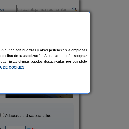
ios
-
al. Algunas son nuestras y otras pertenecen a empresas
cesitan de tu autorización. Al pulsar el botón
Aceptar
uedas. Estas últimas puedes desactivarlas por completo
CA DE COOKIES
.
Balcón de La Len
La Casa de Mamas
2-6+1 pers.
45 €
Quintana (Cantabria)
Santillana del Mar (Can
desde
Adaptada a discapacitados