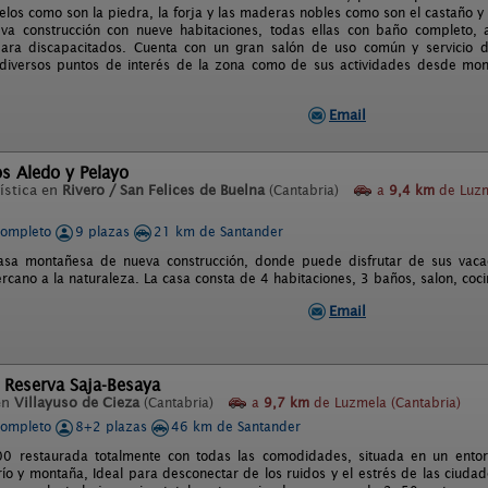
los como son la piedra, la forja y las maderas nobles como son el castaño y e
va construcción con nueve habitaciones, todas ellas con baño completo,
ara discapacitados. Cuenta con un gran salón de uso común y servicio de
 diversos puntos de interés de la zona como de sus actividades desde mont
Email
s Aledo y Pelayo
ística en
Rivero / San Felices de Buelna
(Cantabria)
a
9,4 km
de Luz
completo
9 plazas
21 km de Santander
asa montañesa de nueva construcción, donde puede disfrutar de sus vaca
ercano a la naturaleza. La casa consta de 4 habitaciones, 3 baños, salon, coci
Email
 Reserva Saja-Besaya
en
Villayuso de Cieza
(Cantabria)
a
9,7 km
de Luzmela (Cantabria)
completo
8+2 plazas
46 km de Santander
 restaurada totalmente con todas las comodidades, situada en un entorno
río y montaña, Ideal para desconectar de los ruidos y el estrés de las ciudad