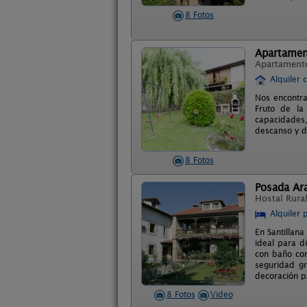
8 Fotos
Apartamen
Apartament
Alquiler 
Nos encontra
Fruto de la
capacidades,
descanso y 
8 Fotos
Posada Ara
Hostal Rura
Alquiler 
En Santillan
ideal para d
con baño com
seguridad gr
decoración pa
8 Fotos
Video