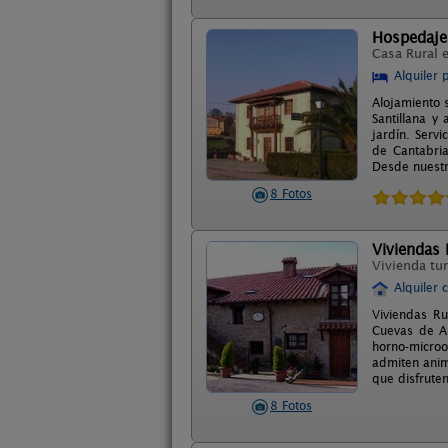
Hospedaje
Casa Rural 
Alquiler 
Alojamiento s
Santillana y
jardín. Servi
de Cantabria
Desde nuestro
8 Fotos
Viviendas
Vivienda tur
Alquiler 
Viviendas Ru
Cuevas de Al
horno-microo
admiten anima
que disfruten
8 Fotos