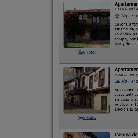
Apartamen
Casa Rural 
Alquiler 
Casona antig
turismo de p
viviendas pa
campo, por l
Mar y de las
8 Fotos
Apartamen
Apartament
Alquiler 
Apartamentos 
casco antigu
en cuna o su
público, a 1
anexo a la c
8 Fotos
Casona de