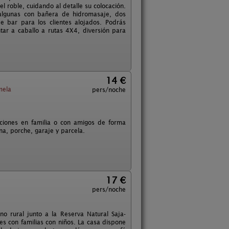
l roble, cuidando al detalle su colocación.
 algunas con bañera de hidromasaje, dos
 bar para los clientes alojados. Podrás
ar a caballo a rutas 4X4, diversión para
14 €
mela
pers/noche
ciones en familia o con amigos de forma
na, porche, garaje y parcela.
17 €
pers/noche
 rural junto a la Reserva Natural Saja-
es con familias con niños. La casa dispone