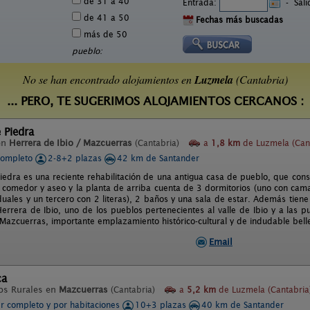
de 31 a 40
Entrada:
-
Sal
de 41 a 50
Fechas más buscadas
más de 50
pueblo:
No se han encontrado alojamientos en
Luzmela
(Cantabria)
... PERO, TE SUGERIMOS ALOJAMIENTOS CERCANOS :
 Piedra
en
Herrera de Ibio / Mazcuerras
(Cantabria)
a
1,8 km
de Luzmela (Can
completo
2-8+2 plazas
42 km de Santander
iedra es una reciente rehabilitación de una antigua casa de pueblo, que cons
a comedor y aseo y la planta de arriba cuenta de 3 dormitorios (uno con cam
duales y un tercero con 2 literas), 2 baños y una sala de estar. Además tiene
errera de Ibio, uno de los pueblos pertenecientes al valle de Ibio y a las pu
azcuerras, importante emplazamiento histórico-cultural y de indudable bellez
Email
ca
os Rurales en
Mazcuerras
(Cantabria)
a
5,2 km
de Luzmela (Cantabria
er completo y por habitaciones
10+3 plazas
40 km de Santander