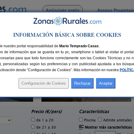
Anúnciate gratis
Acceso Propietar
Busca por pueblo
INFORMACIÓN BÁSICA SOBRE COOKIES
 de Luzmela
de nuestro portal responsabilidad de
Mario Temprado Casas
.
o de información que se guarda en tu pc, smartphone o tablet al visitar el port
ecesarias para que todo funcione correctamente son las Cookies Técnicas y no ne
rias), personalizadas según tus preferencias y con publicidad ajustada a tus búsq
sactivación desde “Configuración de Cookies”. Más información en nuestra
POLÍTI
El Trineo de Campoo
1 pers.
10-18+2 pers.
24 €
28 €
Suano (Cantabria)
e
desde
Precio (€/pers)
Características
de 1 a 20
Piscina
Admite animales
de 21 a 30
Mostrar más características