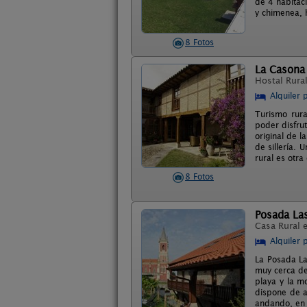
de 4 habitac
y chimenea, 
8 Fotos
La Casona 
Hostal Rura
Alquiler 
Turismo rura
poder disfru
original de l
de sillería. 
rural es otr
8 Fotos
Posada La
Casa Rural 
Alquiler 
La Posada La
muy cerca de
playa y la m
dispone de a
andando, en 