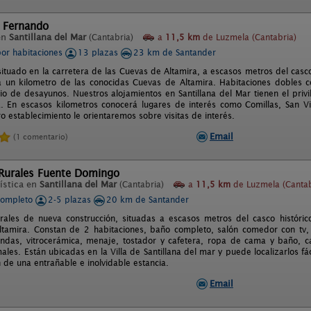
 Fernando
en
Santillana del Mar
(Cantabria)
a
11,5 km
de Luzmela (Cantabria)
por habitaciones
13 plazas
23 km de Santander
ituado en la carretera de las Cuevas de Altamira, a escasos metros del casco
 a un kilometro de las conocidas Cuevas de Altamira. Habitaciones dobles 
cio de desayunos. Nuestros alojamientos en Santillana del Mar tienen el priv
. En escasos kilometros conocerá lugares de interés como Comillas, San Vi
 establecimiento le orientaremos sobre visitas de interés.
Email
(1 comentario)
 Rurales Fuente Domingo
ística en
Santillana del Mar
(Cantabria)
a
11,5 km
de Luzmela (Cantab
completo
2-5 plazas
20 km de Santander
rales de nueva construcción, situadas a escasos metros del casco históric
tamira. Constan de 2 habitaciones, baño completo, salón comedor con tv, c
ndas, vitrocerámica, menaje, tostador y cafetera, ropa de cama y baño, cal
les. Están ubicadas en la Villa de Santillana del mar y puede localizarlos f
 de una entrañable e inolvidable estancia.
Email