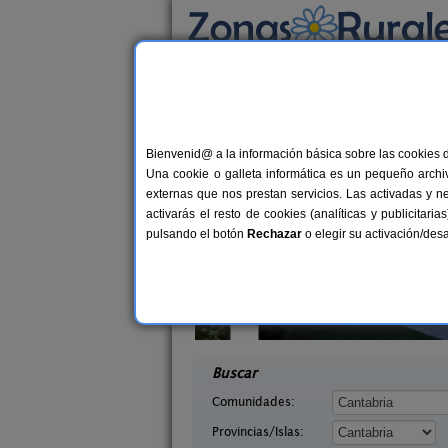
Busca por alojamiento
Alojamientos
>
Cantabria
> Luzmela
Casas Rurales cerca
Bienvenid@ a la información básica sobre las cookies 
Una cookie o galleta informática es un pequeño archiv
externas que nos prestan servicios. Las activadas y n
activarás el resto de cookies (analíticas y publicita
pulsando el botón
Rechazar
o elegir su activación/de
o de Campoo
Casa Rural Campoo
20+1 pers.
33+
25 €
tabria)
Naveda (Cantabria)
desde
desd
Buscar
Comunidades:
Provincias/Islas: