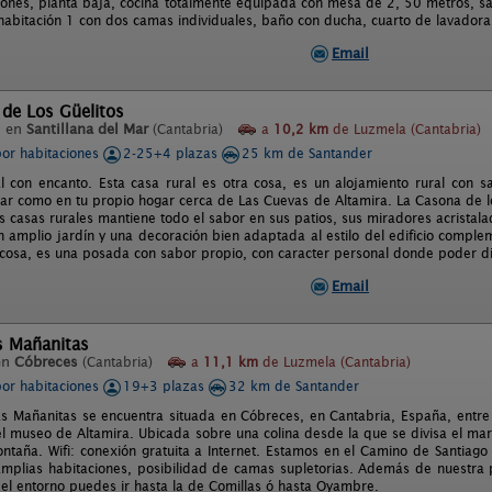
iones, planta baja, cocina totalmente equipada con mesa de 2, 50 metros, sal
habitación 1 con dos camas individuales, baño con ducha, cuarto de lavadora y
Email
de Los Güelitos
l en
Santillana del Mar
(Cantabria)
a
10,2 km
de Luzmela (Cantabria)
por habitaciones
2-25+4 plazas
25 km de Santander
l con encanto. Esta casa rural es otra cosa, es un alojamiento rural con 
tar como en tu propio hogar cerca de Las Cuevas de Altamira. La Casona de lo
as casas rurales mantiene todo el sabor en sus patios, sus miradores acristala
Un amplio jardín y una decoración bien adaptada al estilo del edificio compl
a cosa, es una posada con sabor propio, con caracter personal donde poder di
Email
s Mañanitas
en
Cóbreces
(Cantabria)
a
11,1 km
de Luzmela (Cantabria)
por habitaciones
19+3 plazas
32 km de Santander
s Mañanitas se encuentra situada en Cóbreces, en Cantabria, España, entre la
l museo de Altamira. Ubicada sobre una colina desde la que se divisa el mar y
ontaña. Wifi: conexión gratuita a Internet. Estamos en el Camino de Santiag
mplias habitaciones, posibilidad de camas supletorias. Además de nuestra 
el entorno puedes ir hasta la de Comillas ó hasta Oyambre.