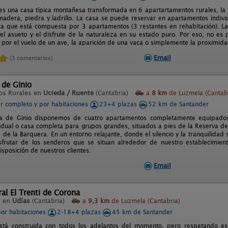
es una casa típica montañesa transformada en 6 apartartamentos rurales, la 
madera, piedra y ladrillo. La casa se puede reservar en apartamentos indivi
a que está compuesta por 3 apartamentos (3 restantes en rehabitación). La
el asueto y el disfrute de la naturaleza en su estado puro. Por eso, no es
 por el vuelo de un ave, la aparición de una vaca o simplemente la proximida
Email
(3 comentarios)
 de Ginio
os Rurales en
Ucieda / Ruente
(Cantabria)
a
8 km
de Luzmela (Cantab
er completo y por habitaciones
23+4 plazas
52 km de Santander
ra de Ginio disponemos de cuatro apartamentos completamente equipados
ividual o casa completa para grupos grandes, situados a pies de la Reserva de
 de la Barquera. En un entorno relajante, donde el silencio y la tranquilidad 
frutar de los senderos que se situan alrededor de nuestro establecimient
sposición de nuestros clientes.
Email
al El Trenti de Corona
l en
Udías
(Cantabria)
a
9,3 km
de Luzmela (Cantabria)
por habitaciones
2-18+4 plazas
45 km de Santander
stá construida con todos los adelantos del momento, pero respetando es