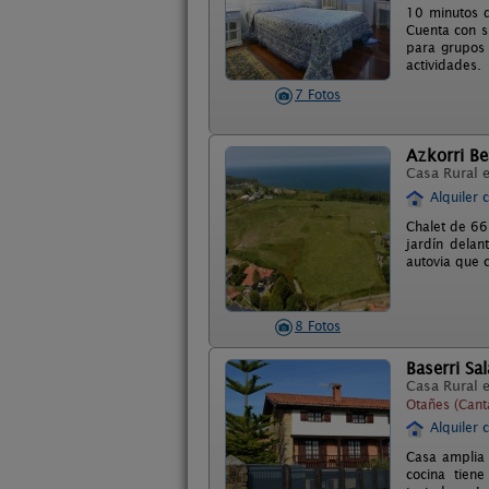
10 minutos d
Cuenta con s
para grupos 
actividades.
7 Fotos
Azkorri B
Casa Rural 
Alquiler 
Chalet de 66
jardín delan
autovia que 
8 Fotos
Baserri Sa
Casa Rural 
Otañes (Cant
Alquiler 
Casa amplia 
cocina tiene