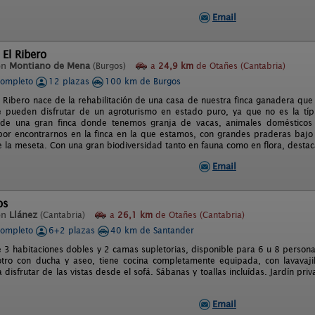
Email
 El Ribero
en
Montiano de Mena
(Burgos)
a
24,9 km
de Otañes (Cantabria)
completo
12 plazas
100 km de Burgos
l Ribero nace de la rehabilitación de una casa de nuestra finca ganadera que
 pueden disfrutar de un agroturismo en estado puro, ya que no es la típi
de una gran finca donde tenemos granja de vacas, animales domésticos y
 por encontrarnos en la finca en la que estamos, con grandes praderas bajo 
e la meseta. Con una gran biodiversidad tanto en fauna como en flora, desta
Email
os
en
Llánez
(Cantabria)
a
26,1 km
de Otañes (Cantabria)
completo
6+2 plazas
40 km de Santander
e 3 habitaciones dobles y 2 camas supletorias, disponible para 6 u 8 persona
otro con ducha y aseo, tiene cocina completamente equipada, con lavavaj
 disfrutar de las vistas desde el sofá. Sábanas y toallas incluídas. Jardín p
.
Email