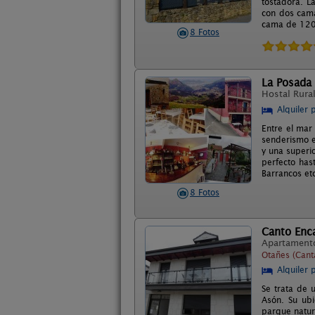
tostadora. L
con dos cam
cama de 120 
8 Fotos
La Posada
Hostal Rura
Alquiler 
Entre el mar
senderismo e
y una superio
perfecto has
Barrancos etc
8 Fotos
Canto Enc
Apartament
Otañes (Cant
Alquiler 
Se trata de 
Asón. Su ubi
parque natur