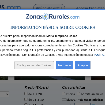
Anúnciate gratis
Acceso Propietar
Busca por pueblo
INFORMACIÓN BÁSICA SOBRE COOKIES
de Otañes
de nuestro portal responsabilidad de
Mario Temprado Casas
.
o de información que se guarda en tu pc, smartphone o tablet al visitar el port
ecesarias para que todo funcione correctamente son las Cookies Técnicas y no ne
rias), personalizadas según tus preferencias y con publicidad ajustada a tus búsq
sactivación desde “Configuración de Cookies”. Más información en nuestra
POLÍTI
El Trineo de Campoo
1 pers.
10-18+2 pers.
24 €
28 €
Suano (Cantabria)
e
desde
Precio (€/pers)
Características
de 1 a 20
Piscina
Admite animales
de 21 a 30
Mostrar más características