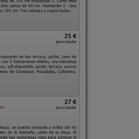
 camas de 105 cm Habitación 2. Cama nido
 Dos camas de 90 cm. Habitación 5 : Una
 105 cm. Tres plantas y cuatro baños.
25 €
pers/noche
estaurante de bar terraza, jardin, zona de
con 5 habitaciones dobles, una individual
ca, wifi disponible, jardin, terraza, acceso
evas de Covalanas, Pozalagüa, Cullalvera,
27 €
de
pers/noche
aja, un pueblo tranquilo a orillas del río
ntes de la montaña, como de la playa. El
donde hay numerosas rutas para admirar el