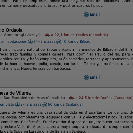
dedor. Para las empresas, posee una elegante sala de reuniones. Ademá
 en carnes y pescados a la brasa, y postres caseros típicos.
Email
mo Ordaola
en
Alonsotegi
(Vizcaya)
a
22,1 km
de Otañes (Cantabria)
por habitaciones
14+2 plazas
10 km de Bilbao
l en un paraje natural de Bilbao enkarterri, a minutos de Bilbao y del B. E
ece: trato familiar y comida casera. Para dormir el arrullo del rio, para
 dobles con TV y baño completo, salón-comedor, terrazas y aparcamiento. B
de la huerta, huevos, pollo, conejo, cordero,... Txoko gastronómico de al
n chimenea. Nueva terraza con barbacoa.
Email
uesa de Viluma
en
San Pantaleón de Aras
(Cantabria)
a
24,5 km
de Otañes (Cantabria)
completo
2-18 plazas
60 km de Santander
quesa de Viluma es una casa rural dividida en 3 apartamentos de una, do
na cocina completamente equipada con vajilla y electrodomésticos (lavadora,
completos. Calefacción. En el exterior dispone de un jardín con barbacoa y b
l precioso Valle de Aras, una zona muy tranquila, rodeada de campo, con r
a de la Salvé en Laredo o la de Berria en Santoña...