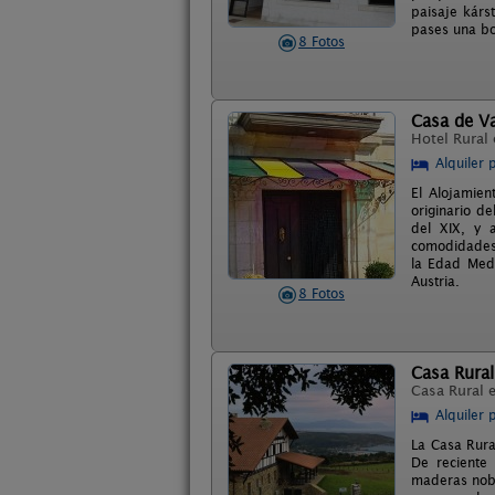
paisaje kárs
pases una bo
8 Fotos
Casa de Va
Hotel Rural
Alquiler 
El Alojamien
originario de
del XIX, y 
comodidades 
la Edad Medi
Austria.
8 Fotos
Casa Rural
Casa Rural 
Alquiler 
La Casa Rura
De reciente 
maderas nobl