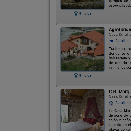
campos alre
especializado
8 Fotos
Agroturis
Casa Rural 
Alquiler 
Turismo rura
donde se ofr
habitaciones
de caserío: 
reuniones co
8 Fotos
C.R. Marq
Casa Rural 
Alquiler 
La Casa Mar
dispone de u
salón y baño 
situada en e
playas como l