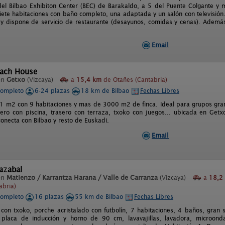
el Bilbao Exhibiton Center (BEC) de Barakaldo, a 5 del Puente Colgante y 
iete habitaciones con baño completo, una adaptada y un salón con televisión. 
y dispone de servicio de restaurante (desayunos, comidas y cenas). Además
Email
each House
en
Getxo
(Vizcaya)
a
15,4 km
de Otañes (Cantabria)
completo
6-24 plazas
18 km de Bilbao
Fechas Libres
1 m2 con 9 habitaciones y mas de 3000 m2 de finca. Ideal para grupos gra
tero con piscina, trasero con terraza, txoko con juegos... ubicada en Get
conecta con Bilbao y resto de Euskadi.
Email
lazabal
en
Matienzo / Karrantza Harana / Valle de Carranza
(Vizcaya)
a
18,2
abria)
completo
16 plazas
55 km de Bilbao
Fechas Libres
con txoko, porche acristalado con futbolín, 7 habitaciones, 4 baños, gran
 placa de inducción y horno de 90 cm, lavavajillas, lavadora, microondas