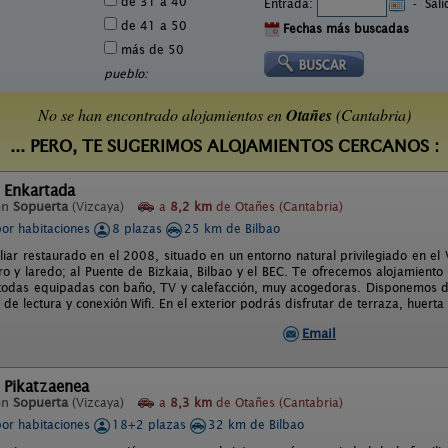
de 31 a 40
Entrada:
-
Sal
de 41 a 50
Fechas más buscadas
más de 50
pueblo:
No se han encontrado alojamientos en
Otañes
(Cantabria)
... PERO, TE SUGERIMOS ALOJAMIENTOS CERCANOS :
 Enkartada
en
Sopuerta
(Vizcaya)
a
8,2 km
de Otañes (Cantabria)
por habitaciones
8 plazas
25 km de Bilbao
liar restaurado en el 2008, situado en un entorno natural privilegiado en el 
ro y laredo; al Puente de Bizkaia, Bilbao y el BEC. Te ofrecemos alojamient
, todas equipadas con baño, TV y calefacción, muy acogedoras. Disponemos 
 de lectura y conexión Wifi. En el exterior podrás disfrutar de terraza, huerta 
Email
 Pikatzaenea
en
Sopuerta
(Vizcaya)
a
8,3 km
de Otañes (Cantabria)
por habitaciones
18+2 plazas
32 km de Bilbao