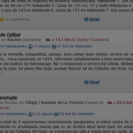
a ropa de cama se organiza en lavadería especializada. Habitación 1. Dos
as de 90 cm y TV Habitación 3. Cama de 135 cm, TV y baño HAbitación 4.
y otra de 105cm Habitación 6. Cama de 135 cm Habitación 7. Dos camas de
Email
(1 comentario)
 de Ojébar
l en
Rasines
(Cantabria)
a
19,1 km
de Otañes (Cantabria)
por habitaciones
15 plazas
55 km de Santander
 y la montaña, tranquilidad, paisaje, buen comer buen dormir, servicio de r
tc... Casa construida en 1850, reformada completamente y bien conservada, 
r con bañera de hidromasaje. Bar y restaurante a servicio del cliente, Bibliote
ta la casa. En pleno Alto Asón, parque Natural de los Collados del Asón, Cu
...
Email
aramado
os Rurales en
Gibaja / Ramales de La Victoria
(Cantabria)
a
20,4 km
abria)
por habitaciones
2+2 plazas
58 km de Santander
un total de 6 apartamentos recientemente inaugurados en pleno centro de Gib
cación es privilegiada puesto que es un destino ideal tanto para los ama
al de los Collados del Asón, se encuentra tan sólo a media hora en coche, 