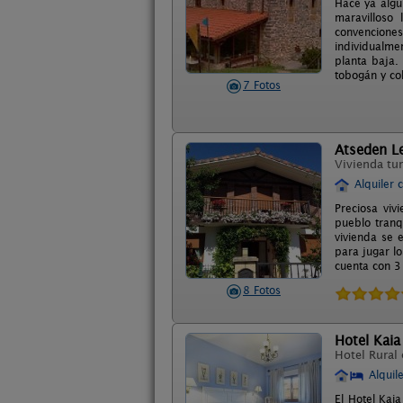
Hace ya algú
maravilloso
convenciones
individualme
planta baja.
tobogán y co
7 Fotos
Atseden L
Vivienda tur
Alquiler 
Preciosa viv
pueblo tranq
vivienda se 
para jugar l
cuenta con 3
8 Fotos
Hotel Kaia
Hotel Rural
Alquil
El Hotel Kaia