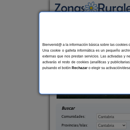
Busca por alojamiento
Alojamientos
>
Cantabria
> Otañes
Casas Rurales cerca 
Bienvenid@ a la información básica sobre las cookies 
Una cookie o galleta informática es un pequeño archiv
externas que nos prestan servicios. Las activadas y n
activarás el resto de cookies (analíticas y publicita
pulsando el botón
Rechazar
o elegir su activación/de
o de Campoo
Casa Rural Campoo
20+1 pers.
33+
25 €
tabria)
Naveda (Cantabria)
desde
desd
Buscar
Comunidades:
Provincias/Islas: