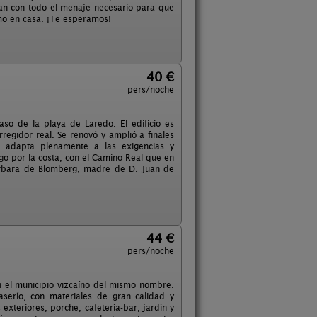
tan con todo el menaje necesario para que
omo en casa. ¡Te esperamos!
40 €
pers/noche
aso de la playa de Laredo. El edificio es
orregidor real. Se renovó y amplió a finales
e adapta plenamente a las exigencias y
go por la costa, con el Camino Real que en
Bárbara de Blomberg, madre de D. Juan de
44 €
pers/noche
en el municipio vizcaíno del mismo nombre.
aserío, con materiales de gran calidad y
xteriores, porche, cafetería-bar, jardín y