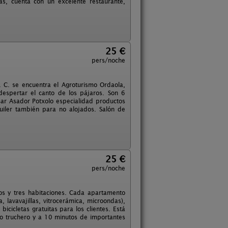
s, cuenta con un excelente restaurante,
25 €
pers/noche
. C. se encuentra el Agroturismo Ordaola,
 despertar el canto de los pájaros. Son 6
ar Asador Potxolo especialidad productos
quiler también para no alojados. Salón de
25 €
pers/noche
s y tres habitaciones. Cada apartamento
 lavavajillas, vitrocerámica, microondas),
icicletas gratuitas para los clientes. Está
io truchero y a 10 minutos de importantes