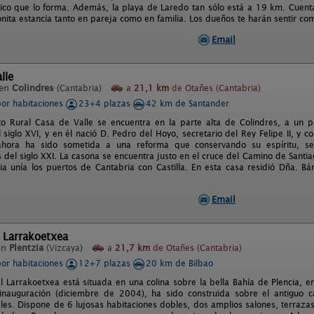
tico que lo forma. Además, la playa de Laredo tan sólo está a 19 km. Cuen
nita estancia tanto en pareja como en familia. Los dueños te harán sentir c
Email
lle
 en
Colindres
(Cantabria)
a
21,1 km
de Otañes (Cantabria)
por habitaciones
23+4 plazas
42 km de Santander
to Rural Casa de Valle se encuentra en la parte alta de Colindres, a un p
l siglo XVI, y en él nació D. Pedro del Hoyo, secretario del Rey Felipe II, y c
ahora ha sido sometida a una reforma que conservando su espíritu, s
del siglo XXI. La casona se encuentra justo en el cruce del Camino de Santia
a unía los puertos de Cantabria con Castilla. En esta casa residió Dña. 
Email
 Larrakoetxea
en
Plentzia
(Vizcaya)
a
21,7 km
de Otañes (Cantabria)
por habitaciones
12+7 plazas
20 km de Bilbao
l Larrakoetxea está situada en una colina sobre la bella Bahía de Plencia, 
inauguración (diciembre de 2004), ha sido construida sobre el antiguo c
es. Dispone de 6 lujosas habitaciones dobles, dos amplios salones, terrazas e