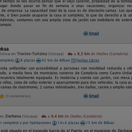
n tiempo se nos ocurrió pensar que el viejo caserón, propiedad de la familia
 lugar donde pasar un fin de semana o unas vacaciones, organizar reun
 de empresa. La capacidad total de la casa es de dieciocho camas. Los apa
nte, o bien puede ocuparse la casa al completo, lo que da derecho a la uti
 Además, contamos con una amplia zona de jardín con mobiliario de exter
lumpio.
Email
ekua
ística en
Trucios-Turtzioz
(Vizcaya)
a
8,3 km
de Otañes (Cantabria)
completo
8 plazas
42 km de Bilbao
Fechas Libres
ienda unifamiliar con accesibilidad a personas con movilidad reducida y si
uilo, a media hora de municipios costeros de Cantabria como Castro Urdial
encuentra totalmente equipada. Es moderna y cuenta con jardin, con mesa
os niños, zona de sofas exterior y aparcamiento para dos vehiculos. la casa
 camas de matrimonio, 2 camas individuales, tres baños, cocina y amplio sa
Email
(3 comentarios)
 en
Zierbena
(Vizcaya)
a
9,4 km
de Otañes (Cantabria)
er completo y por habitaciones
14+4 plazas
15 km de Bilbao
 está situado en el tranquilo barrio de el Puerto, en el municipio de Zierbe