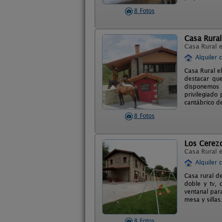
8 Fotos
Casa Rural
Casa Rural 
Alquiler 
Casa Rural e
destacar que
disponemos 
privilegiado
cantábrico d
8 Fotos
Los Cerez
Casa Rural 
Alquiler 
Casa rural d
doble y tv, 
ventanal para
mesa y sillas
8 Fotos