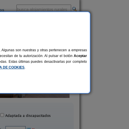
ios
-
al. Algunas son nuestras y otras pertenecen a empresas
cesitan de tu autorización. Al pulsar el botón
Aceptar
uedas. Estas últimas puedes desactivarlas por completo
CA DE COOKIES
.
Apartamentos Vistamar
La Plazuela
18+2 pers.
25 €
Isla (Cantabria)
Quintana (Cantabri
desde
Adaptada a discapacitados