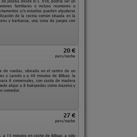
 de Joseba desde el s. XVII, podría ser un
iones familiares o incluso reuniones o
rtamentos y/o estudios pueden alquilarse
lización de la cocina común situada en la
iores y barbacoa, una zona de juegos con
20 €
pers/noche
lla de ruedas, ubicada en el centro de un
es y Laredo y a 40 minutos de Bilbao. la
 para 8 comensales, con casita de madera
 puede alojar a 8 huéspedes como maximo y
lon comedor.
27 €
pers/noche
na, a 15 minutos en coche de Bilbao, a sólo