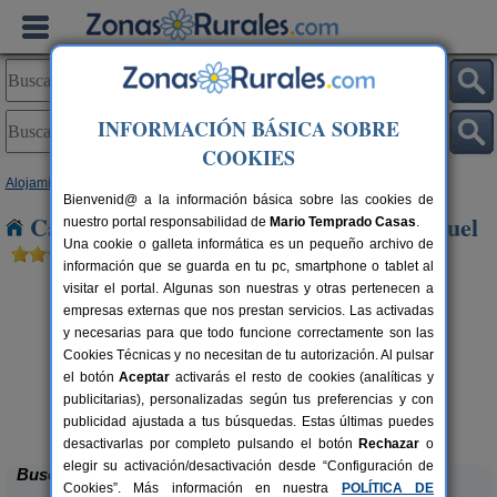
INFORMACIÓN BÁSICA SOBRE
COOKIES
Alojamientos
>
Cantabria
> Puente San Miguel
Bienvenid@ a la información básica sobre las cookies de
Casas Rurales cerca de Puente San Miguel
nuestro portal responsabilidad de
Mario Temprado Casas
.
Una cookie o galleta informática es un pequeño archivo de
información que se guarda en tu pc, smartphone o tablet al
visitar el portal. Algunas son nuestras y otras pertenecen a
empresas externas que nos prestan servicios. Las activadas
y necesarias para que todo funcione correctamente son las
Cookies Técnicas y no necesitan de tu autorización. Al pulsar
el botón
Aceptar
activarás el resto de cookies (analíticas y
publicitarias), personalizadas según tus preferencias y con
Casa Rural Campoo
rs.
33+1 pers.
 €
24 €
publicidad ajustada a tus búsquedas. Estas últimas puedes
Naveda (Cantabria)
desde
desactivarlas por completo pulsando el botón
Rechazar
o
elegir su activación/desactivación desde “Configuración de
Buscar
Cookies”. Más información en nuestra
POLÍTICA DE