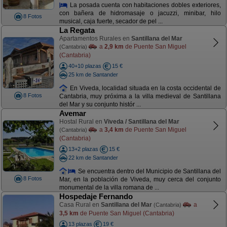
La posada cuenta con habitaciones dobles exteriores,
con bañera de hidromasaje o jacuzzi, minibar, hilo
8 Fotos
musical, caja fuerte, secador de pel ...
La Regata
Apartamentos Rurales en
Santillana del Mar
a
2,9 km
de Puente San Miguel
(Cantabria)
(Cantabria)
40+10 plazas
15 €
25 km de Santander
En Viveda, localidad situada en la costa occidental de
8 Fotos
Cantabria, muy próxima a la villa medieval de Santillana
del Mar y su conjunto histór ...
Avemar
Hostal Rural en
Viveda / Santillana del Mar
a
3,4 km
de Puente San Miguel
(Cantabria)
(Cantabria)
13+2 plazas
15 €
22 km de Santander
Se encuentra dentro del Municipio de Santillana del
8 Fotos
Mar, en la población de Viveda, muy cerca del conjunto
monumental de la villa romana de ...
Hospedaje Fernando
Casa Rural en
Santillana del Mar
a
(Cantabria)
3,5 km
de Puente San Miguel (Cantabria)
13 plazas
19 €