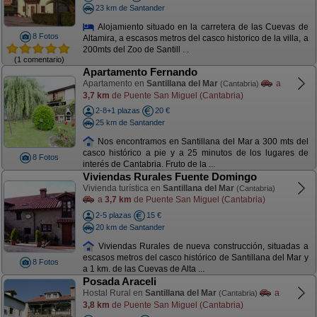
23 km de Santander
Alojamiento situado en la carretera de las Cuevas de
8 Fotos
Altamira, a escasos metros del casco historico de la villa, a
200mts del Zoo de Santill ...
(1 comentario)
Apartamento Fernando
Apartamento en
Santillana del Mar
a
(Cantabria)
3,7 km
de Puente San Miguel (Cantabria)
2-8+1 plazas
20 €
25 km de Santander
Nos encontramos en Santillana del Mar a 300 mts del
casco histórico a pie y a 25 minutos de los lugares de
8 Fotos
interés de Cantabria. Fruto de la ...
Viviendas Rurales Fuente Domingo
Vivienda turística en
Santillana del Mar
(Cantabria)
a
3,7 km
de Puente San Miguel (Cantabria)
2-5 plazas
15 €
20 km de Santander
Viviendas Rurales de nueva construcción, situadas a
escasos metros del casco histórico de Santillana del Mar y
8 Fotos
a 1 km. de las Cuevas de Alta ...
Posada Araceli
Hostal Rural en
Santillana del Mar
a
(Cantabria)
3,8 km
de Puente San Miguel (Cantabria)