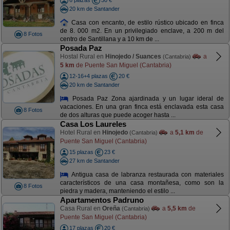
6 plazas
30 €
20 km de Santander
Casa con encanto, de estilo rústico ubicado en finca
de 8. 000 m2. En un privilegiado enclave, a 200 m del
8 Fotos
centro de Santillana y a 10 km de ...
Posada Paz
Hostal Rural en
Hinojedo / Suances
a
(Cantabria)
5 km
de Puente San Miguel (Cantabria)
12-16+4 plazas
20 €
20 km de Santander
Posada Paz Zona ajardinada y un lugar ideral de
vacaciones. En una gran finca está enclavada esta casa
8 Fotos
de dos alturas que puede acoger hasta ...
Casa Los Laureles
Hotel Rural en
Hinojedo
a
5,1 km
de
(Cantabria)
Puente San Miguel (Cantabria)
15 plazas
23 €
27 km de Santander
Antigua casa de labranza restaurada con materiales
característicos de una casa montañesa, como son la
8 Fotos
piedra y madera, manteniendo el estilo ...
Apartamentos Padruno
Casa Rural en
Oreña
a
5,5 km
de
(Cantabria)
Puente San Miguel (Cantabria)
17 plazas
20 €