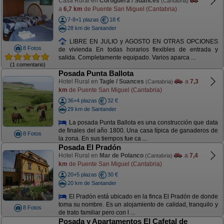
Casa Rural en
Cortiguera / Suances
(Cantabria)
a
6,7 km
de Puente San Miguel (Cantabria)
7-8+1 plazas
18 €
28 km de Santander
LIBRE EN JULIO y AGOSTO EN OTRAS OPCIONES
8 Fotos
de vivienda En todas horarios flexibles de entrada y
salida. Completamente equipado. Varios aparca ...
(1 comentario)
Posada Punta Ballota
Hotel Rural en
Tagle / Suances
a
7,3
(Cantabria)
km
de Puente San Miguel (Cantabria)
36+4 plazas
32 €
29 km de Santander
La posada Punta Ballota es una construcción que data
de finales del año 1800. Una casa típica de ganaderos de
8 Fotos
la zona. En sus tiempos fue ca ...
Posada El Pradón
Hotel Rural en
Mar de Polanco
a
7,4
(Cantabria)
km
de Puente San Miguel (Cantabria)
20+5 plazas
30 €
20 km de Santander
El Pradón está ubicado en la finca El Pradón de donde
toma su nombre. Es un alojamiento de calidad, tranquilo y
8 Fotos
de trato familiar pero con l ...
Posada y Apartamentos El Cafetal de