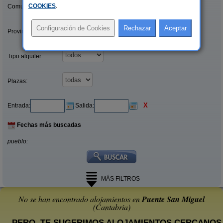
COOKIES
.
Comunidades:
Provincias/Islas:
Tipo alquiler:
Plazas:
X
Entrada:
Salida:
Fechas más buscadas
pueblo:
MÁS FILTROS
No se han encontrado alojamientos en
Puente San Miguel
(Cantabria)
... PERO, TE SUGERIMOS ALOJAMIENTOS CERCANOS