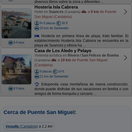
diversos libros sobre la zona y diferentes ...
Hostería Isla Cabrera
Hotel en
Suances
a
9 km
de Puente
(Cantabria)
San Miguel (Cantabria)
8+3 plazas
30 €
20 km de Santander
Hostería en primera línea de playa, trato familiar. El
establecimiento Hostería Isla Cabrera se encuentra en la
8 Fotos
playa de Suances y ofrece ha ...
Casa de Los Aledo y Pelayo
Vivienda turística en
Rivero / San Felices de Buelna
a
10 km
de Puente San Miguel
(Cantabria)
(Cantabria)
9 plazas
14 €
21 km de Santander
Estupenda casa montañesa de nueva construcción,
8 Fotos
donde puede disfrutar de sus vacaciones en familia o con
amigos de forma tranquila y cercano ...
Cerca de Puente San Miguel:
Veguilla
(Cantabria)
a 1,1 km