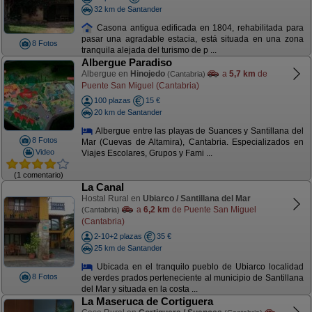
32 km de Santander
Casona antigua edificada en 1804, rehabilitada para
pasar una agradable estacia, está situada en una zona
8 Fotos
tranquila alejada del turismo de p ...
Albergue Paradiso
Albergue en
Hinojedo
a
5,7 km
de
(Cantabria)
Puente San Miguel (Cantabria)
100 plazas
15 €
20 km de Santander
Albergue entre las playas de Suances y Santillana del
8 Fotos
Mar (Cuevas de Altamira), Cantabria. Especializados en
Video
Viajes Escolares, Grupos y Fami ...
(1 comentario)
La Canal
Hostal Rural en
Ubiarco / Santillana del Mar
a
6,2 km
de Puente San Miguel
(Cantabria)
(Cantabria)
2-10+2 plazas
35 €
25 km de Santander
Ubicada en el tranquilo pueblo de Ubiarco localidad
8 Fotos
de verdes prados perteneciente al municipio de Santillana
del Mar y situada en la costa ...
La Maseruca de Cortiguera