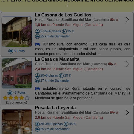
:
La Casona de Los Güelitos
Hostal Rural en
Santillana del Mar
a
(Cantabria)
1,8 km
de Puente San Miguel (Cantabria)
2-25+4 plazas
35 €
25 km de Santander
Turismo rural con encanto. Esta casa rural es otra
cosa, es un alojamiento rural con sabor propio, con
8 Fotos
carácter personal donde poder disfrut ...
La Casa de Mamasita
Casa Rural en
Santillana del Mar
a
(Cantabria)
2,4 km
de Puente San Miguel (Cantabria)
20+6 plazas
20 €
27 km de Santander
Establecimiento Rural situado en el corazón de
43 Fotos
Cantabria, en el ayuntamiento de Santillana del Mar (Villa
Medieval de gran belleza por todos ...
(1 comentario)
Posada La Leyenda
Hostal Rural en
Santillana del Mar
a
(Cantabria)
2,6 km
de Puente San Miguel (Cantabria)
30-39+9 plazas
45 €
25 km de Santander