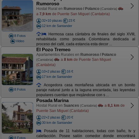
Rumoroso
Hostal Rural en
Rumoroso / Polanco
(Cantabria)
a
7,9 km
de Puente San Miguel (Cantabria)
32+10 plazas
23 €
12 km de Santander
Hermosa casa cántabra de finales del siglo XVIII,
8 Fotos
rehabilitada como posada Colombiana dedicada al
Video
proceso del café, cada estancia esta decor ...
El Pozo Tremeo
Apartamentos Rurales en
Rumoroso / Polanco
a
8 km
de Puente San Miguel
(Cantabria)
(Cantabria)
10+2 plazas
16 €
17 km de Santander
Acogedora casa montañesa ubicada en un bonito
8 Fotos
paraje natural junto a la laguna encantada, las leyendas
populares cuentan que mojándose con s ...
Posada Marina
Hostal Rural en
Suances
a
8,1 km
de
(Cantabria)
Puente San Miguel (Cantabria)
22+2 plazas
20 €
30 km de Santander
Posada de 11 habitaciones, todas con baño, tv y
calefacción. Posee salón comedor donde encontrará
8 Fotos