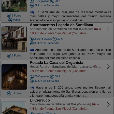
18+2 plazas
20 €
29 km de Santander
En Santillana del Mar, una de las villas medievales
8 Fotos
mas bellas y mejor conservadas del mundo, Posada
Video
Araceli ofrece el alojamiento ideal par ...
Apartamentos Legado de Santillana
Apartamento en
Santillana del Mar
a
(Cantabria)
3,8 km
de Puente San Miguel (Cantabria)
2-10+6 plazas
30 €
30 km de Santander
Apartamentos Legado de Santillana ocupa un edificio
restaurado del siglo XVII junto a la Plaza Mayor de
8 Fotos
Santillana del Mar, en pleno casco a ...
Posada La Casa del Organista
Hostal Rural en
Santillana del Mar
a
(Cantabria)
3,9 km
de Puente San Miguel (Cantabria)
27+3 plazas
30 €
30 km de Santander
Hace unos 1. 200 años, unos monjes llegaron al
actual emplazamiento de Santillana, ocuparon una tierras
8 Fotos
y fundaron una pequeña ermita y mona ...
El Cierruco
Casa Rural en
Santillana del Mar
a
(Cantabria)
4,4 km
de Puente San Miguel (Cantabria)