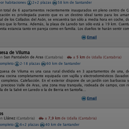
por habitaciones
2+2 plazas
58 km de Santander
un total de 6 apartamentos recientemente inaugurados en pleno centro de Gib
cación es privilegiada puesto que es un destino ideal tanto para los ama
al de los Collados del Asón, se encuentra tan sólo a media hora en coche, 
tico que lo forma. Además, la playa de Laredo tan sólo está a 19 km. Cuen
nita estancia tanto en pareja como en familia. Los dueños te harán sentir c
Email
uesa de Viluma
en
San Pantaleón de Aras
(Cantabria)
a
5 km
de Udalla (Cantabria)
completo
2-18 plazas
60 km de Santander
quesa de Viluma es una casa rural dividida en 3 apartamentos de una, do
na cocina completamente equipada con vajilla y electrodomésticos (lavadora,
completos. Calefacción. En el exterior dispone de un jardín con barbacoa y b
l precioso Valle de Aras, una zona muy tranquila, rodeada de campo, con r
a de la Salvé en Laredo o la de Berria en Santoña...
Email
os
en
Llánez
(Cantabria)
a
7,9 km
de Udalla (Cantabria)
completo
6+2 plazas
40 km de Santander