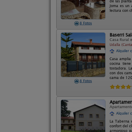
de las plant
Joma es un a
lectura con 
8 Fotos
Baserri Sa
Casa Rural 
Udalla (Canta
Alquiler 
Casa amplia 
cocina tiene
tostadora. L
con dos cam
cama de 120 
8 Fotos
Apartamen
Apartament
Alquiler 
La Taberna o
confort del c
armonioso pa