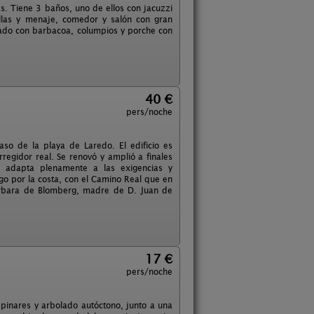
s. Tiene 3 baños, uno de ellos con jacuzzi
illas y menaje, comedor y salón con gran
rivado con barbacoa, columpios y porche con
40 €
pers/noche
aso de la playa de Laredo. El edificio es
orregidor real. Se renovó y amplió a finales
e adapta plenamente a las exigencias y
go por la costa, con el Camino Real que en
Bárbara de Blomberg, madre de D. Juan de
17 €
pers/noche
 pinares y arbolado autóctono, junto a una