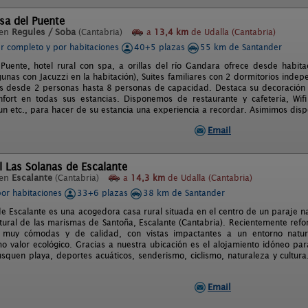
sa del Puente
 en
Regules / Soba
(Cantabria)
a
13,4 km
de Udalla (Cantabria)
er completo y por habitaciones
40+5 plazas
55 km de Santander
Puente, hotel rural con spa, a orillas del río Gandara ofrece desde habit
gunas con Jacuzzi en la habitación), Suites familiares con 2 dormitorios inde
 desde 2 personas hasta 8 personas de capacidad. Destaca su decoración 
nfort en todas sus estancias. Disponemos de restaurante y cafetería, Wifi 
un etc., para hacer de su estancia una experiencia a recordar. Asimimos di
Email
l Las Solanas de Escalante
 en
Escalante
(Cantabria)
a
14,3 km
de Udalla (Cantabria)
por habitaciones
33+6 plazas
38 km de Santander
e Escalante es una acogedora casa rural situada en el centro de un paraje na
tural de las marismas de Santoña, Escalante (Cantabria). Recientemente refo
s muy cómodas y de calidad, con vistas impactantes a un entorno natur
mo valor ecológico. Gracias a nuestra ubicación es el alojamiento idóneo pa
squen playa, deportes acuáticos, senderismo, ciclismo, naturaleza y cultura
Email