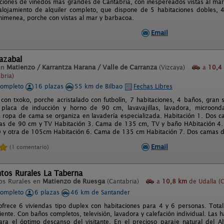
aciones de viñedos más grandes de Cantabria, con inespereados vistas al mar
lojamiento de alquiler completo, que dispone de 5 habitaciones dobles, 
chimenea, porche con vistas al mar y barbacoa.
Email
lazabal
en
Matienzo / Karrantza Harana / Valle de Carranza
(Vizcaya)
a
10,4
bria)
completo
16 plazas
55 km de Bilbao
Fechas Libres
con txoko, porche acristalado con futbolín, 7 habitaciones, 4 baños, gran
 placa de inducción y horno de 90 cm, lavavajillas, lavadora, microondas
a ropa de cama se organiza en lavadería especializada. Habitación 1. Dos
as de 90 cm y TV Habitación 3. Cama de 135 cm, TV y baño HAbitación 4.
y otra de 105cm Habitación 6. Cama de 135 cm Habitación 7. Dos camas de
Email
(1 comentario)
tos Rurales La Taberna
os Rurales en
Matienzo de Ruesga
(Cantabria)
a
10,8 km
de Udalla (C
completo
6 plazas
46 km de Santander
frece 6 viviendas tipo duplex con habitaciones para 4 y 6 personas. Tot
liente. Con baños completos, televisión, lavadora y calefación individual. Las
ra el óptimo descanso del visitante. En el precioso paraje natural del Al