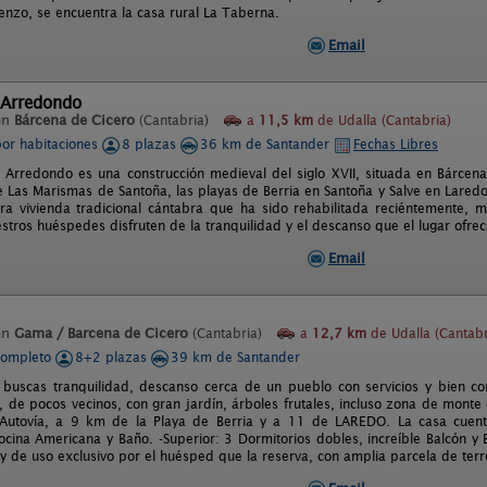
enzo, se encuentra la casa rural La Taberna.
Email
 Arredondo
en
Bárcena de Cicero
(Cantabria)
a
11,5 km
de Udalla (Cantabria)
por habitaciones
8 plazas
36 km de Santander
Fechas Libres
e Arredondo es una construcción medieval del siglo XVII, situada en Bárcena
e Las Marismas de Santoña, las playas de Berria en Santoña y Salve en Lared
a vivienda tradicional cántabra que ha sido rehabilitada reciéntemente, man
stros huéspedes disfruten de la tranquilidad y el descanso que el lugar ofrec
Email
en
Gama / Barcena de Cicero
(Cantabria)
a
12,7 km
de Udalla (Cantabr
completo
8+2 plazas
39 km de Santander
i buscas tranquilidad, descanso cerca de un pueblo con servicios y bien c
l, de pocos vecinos, con gran jardín, árboles frutales, incluso zona de monte
utovía, a 9 km de la Playa de Berria y a 11 de LAREDO. La casa cuenta
ocina Americana y Baño. -Superior: 3 Dormitorios dobles, increíble Balcón y
 y de uso exclusivo por el huésped que la reserva, con amplia parcela de terr