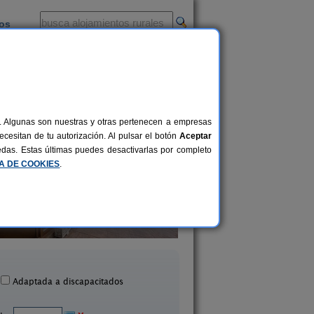
ios
-
al. Algunas son nuestras y otras pertenecen a empresas
cesitan de tu autorización. Al pulsar el botón
Aceptar
uedas. Estas últimas puedes desactivarlas por completo
CA DE COOKIES
.
Balcón de La Len
Apartamentos Vist
2-6+1 pers.
45 €
Quintana (Cantabria)
Isla (Cantabria)
desde
Adaptada a discapacitados