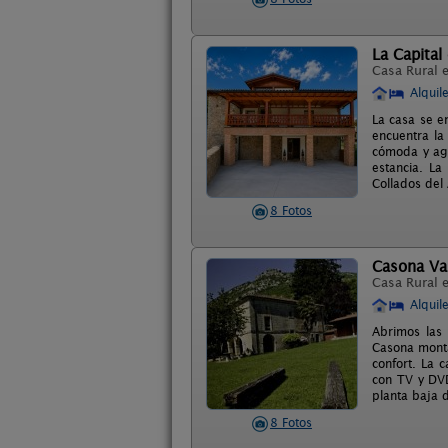
La Capital
Casa Rural 
Alquil
La casa se e
encuentra la
cómoda y agr
estancia. La
Collados del
8 Fotos
Casona Val
Casa Rural 
Alquil
Abrimos las 
Casona monta
confort. La 
con TV y DVD
planta baja 
8 Fotos