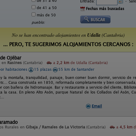
de 31 a 40
Entrada:
-
Sal
de 41 a 50
Fechas más buscadas
más de 50
pueblo:
No se han encontrado alojamientos en
Udalla
(Cantabria)
... PERO, TE SUGERIMOS ALOJAMIENTOS CERCANOS :
 de Ojébar
l en
Rasines
(Cantabria)
a
2,2 km
de Udalla (Cantabria)
por habitaciones
15 plazas
55 km de Santander
 y la montaña, tranquilidad, paisaje, buen comer buen dormir, servicio de r
tc... Casa construida en 1850, reformada completamente y bien conservada, 
r con bañera de hidromasaje. Bar y restaurante a servicio del cliente, Bibliote
ta la casa. En pleno Alto Asón, parque Natural de los Collados del Asón, Cu
...
Email
aramado
os Rurales en
Gibaja / Ramales de La Victoria
(Cantabria)
a
4,5 km
d