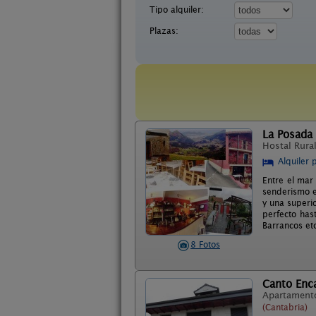
Tipo alquiler:
Plazas:
La Posada
Hostal Rura
Alquiler 
Entre el mar
senderismo e
y una superio
perfecto has
Barrancos etc
8 Fotos
Canto Enc
Apartament
(Cantabria)