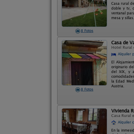
Casa rural d
doble y tv, 
ventanal para
mesa y sillas
8 Fotos
Casa de Va
Hotel Rural
Alquiler 
El Alojamien
originario de
del XIX, y 
comodidades 
la Edad Medi
Austria.
8 Fotos
Vivienda R
Casa Rural 
Alquiler 
En la inmesi