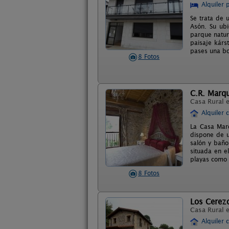
Alquiler 
Se trata de 
Asón. Su ubi
parque natur
paisaje kárs
pases una bo
8 Fotos
C.R. Marq
Casa Rural 
Alquiler 
La Casa Mar
dispone de u
salón y baño 
situada en e
playas como l
8 Fotos
Los Cerez
Casa Rural 
Alquiler 