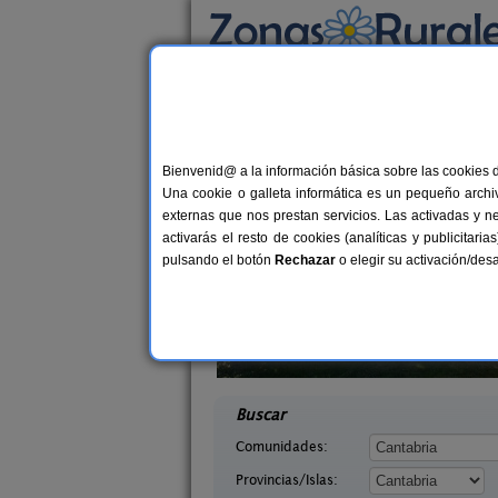
Busca por alojamiento
Alojamientos
>
Cantabria
> Udalla
Casas Rurales cerca 
Bienvenid@ a la información básica sobre las cookies 
Una cookie o galleta informática es un pequeño archiv
externas que nos prestan servicios. Las activadas y n
activarás el resto de cookies (analíticas y publicita
pulsando el botón
Rechazar
o elegir su activación/de
o de Campoo
Casa Rural Campoo
20+1 pers.
33+
25 €
tabria)
Naveda (Cantabria)
desde
desd
Buscar
Comunidades:
Provincias/Islas: