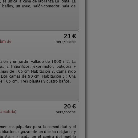
, se ubica la casa de labranza La Joma. La
4 baños, un aseo, salón-comedor, sala de
23 €
 km
de
pers/noche
 salón y un jardín vallado de 1000 m2. La
, 2 frigoríficos, exprimidor, batidora y
 camas de 105 cm Habitación 2. Cama nido
 Dos camas de 90 cm. Habitación 5 : Una
 105 cm. Tres plantas y cuatro baños.
20 €
antabria)
pers/noche
almente equipadas para la comodidad y el
 habitaciones gozan de un diseño relajante y
to Ason, situada en el centro del pueblo