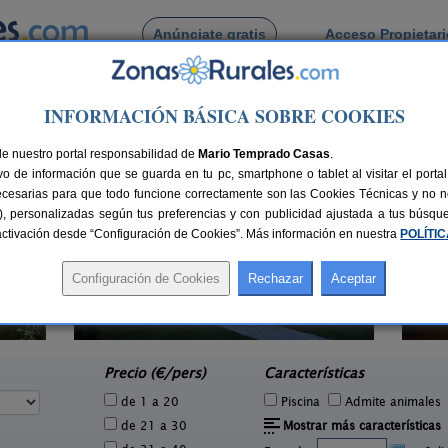
Anúnciate gratis
Acceso Propietar
Busca por pueblo
INFORMACIÓN BÁSICA SOBRE COOKIES
de Udalla
de nuestro portal responsabilidad de
Mario Temprado Casas
.
o de información que se guarda en tu pc, smartphone o tablet al visitar el port
ecesarias para que todo funcione correctamente son las Cookies Técnicas y no ne
rias), personalizadas según tus preferencias y con publicidad ajustada a tus búsq
sactivación desde “Configuración de Cookies”. Más información en nuestra
POLÍTI
El Trineo de Campoo
1 pers.
10-18+2 pers.
24 €
28 €
Suano (Cantabria)
e
desde
Precio (€/pers)
Características
de 1 a 20
Piscina
Admite animales
de 21 a 30
Mostrar más características