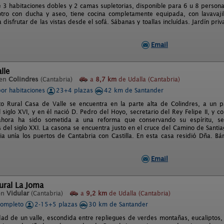
e 3 habitaciones dobles y 2 camas supletorias, disponible para 6 u 8 persona
otro con ducha y aseo, tiene cocina completamente equipada, con lavavaj
 disfrutar de las vistas desde el sofá. Sábanas y toallas incluídas. Jardín p
.
Email
lle
 en
Colindres
(Cantabria)
a
8,7 km
de Udalla (Cantabria)
por habitaciones
23+4 plazas
42 km de Santander
to Rural Casa de Valle se encuentra en la parte alta de Colindres, a un p
l siglo XVI, y en él nació D. Pedro del Hoyo, secretario del Rey Felipe II, y c
ahora ha sido sometida a una reforma que conservando su espíritu, s
del siglo XXI. La casona se encuentra justo en el cruce del Camino de Santia
a unía los puertos de Cantabria con Castilla. En esta casa residió Dña. 
Email
ural La Joma
en
Vidular
(Cantabria)
a
9,2 km
de Udalla (Cantabria)
completo
2-15+5 plazas
30 km de Santander
dad de un valle, escondida entre repliegues de verdes montañas, eucaliptos,