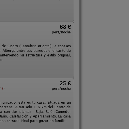
68 €
pers/noche
 de Cicero (Cantabria oriental), a escasos
o. Alberga entre sus paredes el encanto de
teniendo su estructura y estilo original,
e.
25 €
ia)
pers/noche
omunicado, ésta es tu casa. Situada en un
 cercana. A tan solo 1, 6 km del Centro de
 con dos plantas: -Baja: Salón-Comedor
 Baño. Calefacción y Aparcamiento. La casa
eno cerrada ideal para gozar en familia.