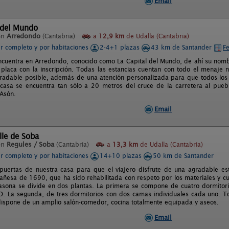
Email
 del Mundo
en
Arredondo
(Cantabria)
a
12,9 km
de Udalla (Cantabria)
er completo y por habitaciones
2-4+1 plazas
43 km de Santander
Fe
ncuentra en Arredondo, conocido como La Capital del Mundo, de ahí su nomb
 placa con la inscripción. Todas las estancias cuentan con todo el menaje 
adable posible, además de una atención personalizada para que todos los c
 casa se encuentra tan sólo a 20 metros del cruce de la carretera al pueb
 Asón.
Email
le de Soba
en
Regules / Soba
(Cantabria)
a
13,3 km
de Udalla (Cantabria)
er completo y por habitaciones
14+10 plazas
50 km de Santander
puertas de nuestra casa para que el viajero disfrute de una agradable es
ñesa de 1690, que ha sido rehabilitada con respeto por los materiales y c
casona se divide en dos plantas. La primera se compone de cuatro dormitor
. La segunda, de tres dormitorios con dos camas individuales cada uno. To
dispone de un amplio salón-comedor, cocina totalmente equipada y aseos.
Email