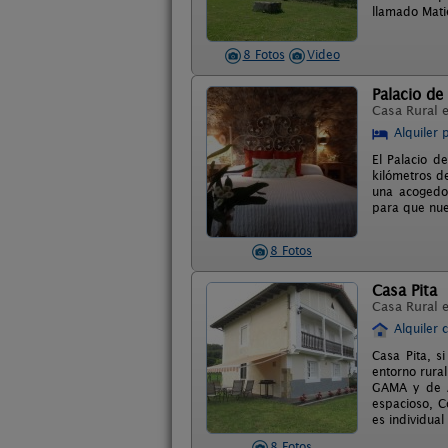
llamado Mati
8 Fotos
Video
Palacio de
Casa Rural 
Alquiler 
El Palacio d
kilómetros d
una acogedor
para que nue
8 Fotos
Casa Pita
Casa Rural 
Alquiler 
Casa Pita, s
entorno rura
GAMA y de A
espacioso, C
es individual
8 Fotos