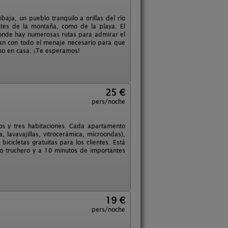
aja, un pueblo tranquilo a orillas del río
ntes de la montaña, como de la playa. El
donde hay numerosas rutas para admirar el
tan con todo el menaje necesario para que
omo en casa. ¡Te esperamos!
25 €
pers/noche
s y tres habitaciones. Cada apartamento
 lavavajillas, vitrocerámica, microondas),
icicletas gratuitas para los clientes. Está
io truchero y a 10 minutos de importantes
19 €
pers/noche