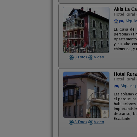
Akla La Ca
Hotel Rural
Alquil
La Casa del 
personas (al
Apartamentos
y su alto co
chimenea, y 
8 Fotos
Video
Hotel Rura
Hotel Rural
Alquiler 
Las solanas d
el parque na
habitacione
importantísi
descanso, bu
Escalante
8 Fotos
Video