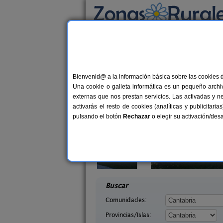
Busca por alojamiento
Alojamientos
>
Cantabria
> Alcomba
Casas Rurales cerca
Bienvenid@ a la información básica sobre las cookies 
Una cookie o galleta informática es un pequeño archiv
externas que nos prestan servicios. Las activadas y n
activarás el resto de cookies (analíticas y publicita
pulsando el botón
Rechazar
o elegir su activación/de
Campoo
La Casa del Lago de Campoo
33+1 pers.
20+
24 €
abria)
Orzales (Cantabria)
desde
desd
Buscar
Comunidades:
Provincias/Islas: