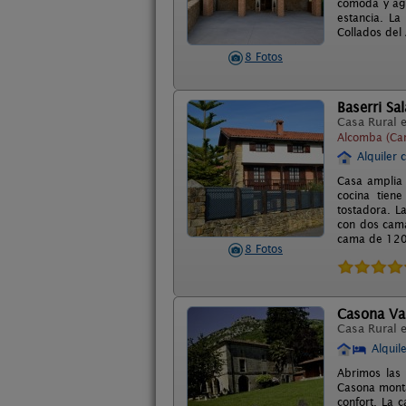
cómoda y agr
estancia. La
Collados del
8 Fotos
Baserri Sa
Casa Rural 
Alcomba (Can
Alquiler 
Casa amplia 
cocina tiene
tostadora. L
con dos cam
cama de 120 
8 Fotos
Casona Val
Casa Rural 
Alquil
Abrimos las 
Casona monta
confort. La 