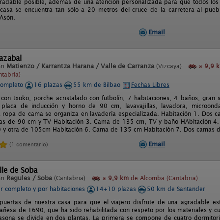
adable posible, además de una atención personalizada para que todos los c
 casa se encuentra tan sólo a 20 metros del cruce de la carretera al pueb
 Asón.
Email
lazabal
en
Matienzo / Karrantza Harana / Valle de Carranza
(Vizcaya)
a
9,9 
tabria)
completo
16 plazas
55 km de Bilbao
Fechas Libres
con txoko, porche acristalado con futbolín, 7 habitaciones, 4 baños, gran
 placa de inducción y horno de 90 cm, lavavajillas, lavadora, microondas
a ropa de cama se organiza en lavadería especializada. Habitación 1. Dos
as de 90 cm y TV Habitación 3. Cama de 135 cm, TV y baño HAbitación 4.
y otra de 105cm Habitación 6. Cama de 135 cm Habitación 7. Dos camas de
Email
(1 comentario)
le de Soba
en
Regules / Soba
(Cantabria)
a
9,9 km
de Alcomba (Cantabria)
er completo y por habitaciones
14+10 plazas
50 km de Santander
puertas de nuestra casa para que el viajero disfrute de una agradable es
ñesa de 1690, que ha sido rehabilitada con respeto por los materiales y c
casona se divide en dos plantas. La primera se compone de cuatro dormitor