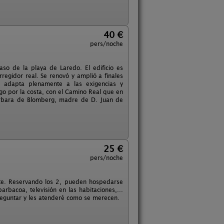
40 €
pers/noche
aso de la playa de Laredo. El edificio es
orregidor real. Se renovó y amplió a finales
e adapta plenamente a las exigencias y
go por la costa, con el Camino Real que en
Bárbara de Blomberg, madre de D. Juan de
25 €
pers/noche
te. Reservando los 2, pueden hospedarse
rbacoa, televisión en las habitaciones,...
eguntar y les atenderé como se merecen.