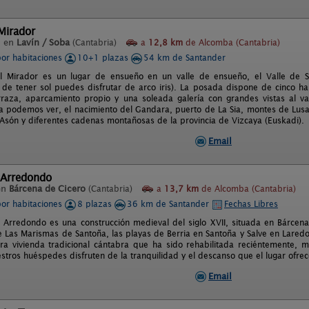
Mirador
l en
Lavín / Soba
(Cantabria)
a
12,8 km
de Alcomba (Cantabria)
por habitaciones
10+1 plazas
54 km de Santander
l Mirador es un lugar de ensueño en un valle de ensueño, el Valle de S
a de tener sol puedes disfrutar de arco iris). La posada dispone de cinco hab
raza, aparcamiento propio y una soleada galería con grandes vistas al val
a podemos ver, el nacimiento del Gandara, puerto de La Sia, montes de Lusa,
 Asón y diferentes cadenas montañosas de la provincia de Vizcaya (Euskadi).
Email
 Arredondo
en
Bárcena de Cicero
(Cantabria)
a
13,7 km
de Alcomba (Cantabria)
por habitaciones
8 plazas
36 km de Santander
Fechas Libres
e Arredondo es una construcción medieval del siglo XVII, situada en Bárcena
e Las Marismas de Santoña, las playas de Berria en Santoña y Salve en Lared
a vivienda tradicional cántabra que ha sido rehabilitada reciéntemente, man
stros huéspedes disfruten de la tranquilidad y el descanso que el lugar ofrec
Email