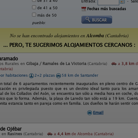
de 31 a 40
Entrada:
-
Sal
de 41 a 50
Fechas más buscadas
más de 50
pueblo:
No se han encontrado alojamientos en
Alcomba
(Cantabria)
... PERO, TE SUGERIMOS ALOJAMIENTOS CERCANOS :
aramado
os Rurales en
Gibaja / Ramales de La Victoria
(Cantabria)
a
3,8 km
d
tabria)
por habitaciones
2+2 plazas
58 km de Santander
un total de 6 apartamentos recientemente inaugurados en pleno centro de Gib
cación es privilegiada puesto que es un destino ideal tanto para los ama
al de los Collados del Asón, se encuentra tan sólo a media hora en coche, 
tico que lo forma. Además, la playa de Laredo tan sólo está a 19 km. Cuen
nita estancia tanto en pareja como en familia. Los dueños te harán sentir c
Email
 de Ojébar
l en
Rasines
(Cantabria)
a
4,4 km
de Alcomba (Cantabria)