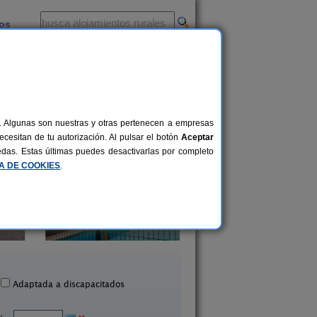
ios
-
al. Algunas son nuestras y otras pertenecen a empresas
cesitan de tu autorización. Al pulsar el botón
Aceptar
uedas. Estas últimas puedes desactivarlas por completo
CA DE COOKIES
.
Apartamentos Vistamar
Balcón de La Le
18+2 pers.
25 €
Isla (Cantabria)
Quintana (Cantabri
desde
Adaptada a discapacitados