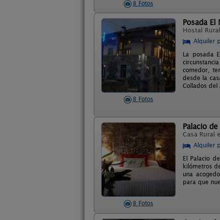
8 Fotos
Posada El 
Hostal Rura
Alquiler 
La posada E
circunstanci
comedor, ter
desde la cas
Collados del
8 Fotos
Palacio de
Casa Rural 
Alquiler 
El Palacio d
kilómetros d
una acogedor
para que nue
8 Fotos