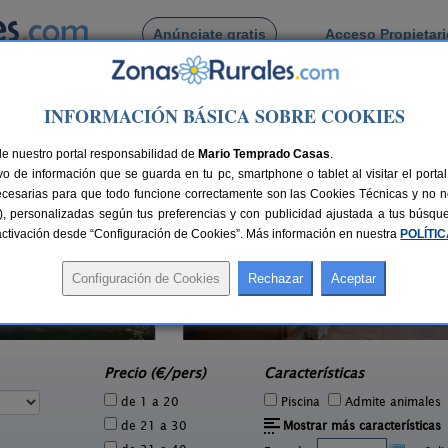
Anúnciate gratis
Acceso Propietar
Busca por pueblo
INFORMACIÓN BÁSICA SOBRE COOKIES
 de Alcomba
de nuestro portal responsabilidad de
Mario Temprado Casas
.
o de información que se guarda en tu pc, smartphone o tablet al visitar el port
ecesarias para que todo funcione correctamente son las Cookies Técnicas y no ne
rias), personalizadas según tus preferencias y con publicidad ajustada a tus búsq
sactivación desde “Configuración de Cookies”. Más información en nuestra
POLÍTI
El Trineo de Campoo
1 pers.
10-18+2 pers.
25 €
28 €
Suano (Cantabria)
e
desde
Precio (€/pers)
Características
de 1 a 20
Piscina
Admite animales
de 21 a 30
Mostrar más características