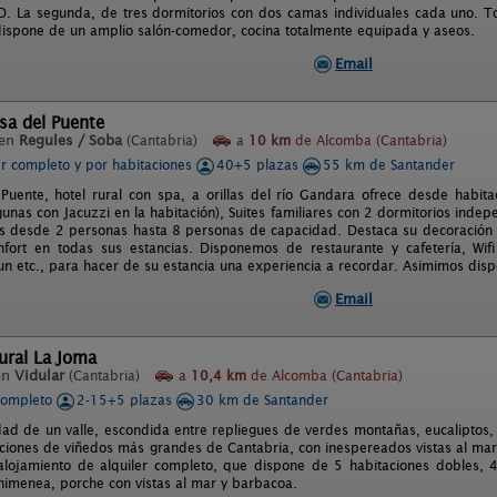
. La segunda, de tres dormitorios con dos camas individuales cada uno. To
dispone de un amplio salón-comedor, cocina totalmente equipada y aseos.
Email
sa del Puente
 en
Regules / Soba
(Cantabria)
a
10 km
de Alcomba (Cantabria)
er completo y por habitaciones
40+5 plazas
55 km de Santander
Puente, hotel rural con spa, a orillas del río Gandara ofrece desde habit
gunas con Jacuzzi en la habitación), Suites familiares con 2 dormitorios inde
 desde 2 personas hasta 8 personas de capacidad. Destaca su decoración 
nfort en todas sus estancias. Disponemos de restaurante y cafetería, Wifi 
un etc., para hacer de su estancia una experiencia a recordar. Asimimos di
Email
ural La Joma
en
Vidular
(Cantabria)
a
10,4 km
de Alcomba (Cantabria)
completo
2-15+5 plazas
30 km de Santander
dad de un valle, escondida entre repliegues de verdes montañas, eucaliptos,
aciones de viñedos más grandes de Cantabria, con inespereados vistas al mar
lojamiento de alquiler completo, que dispone de 5 habitaciones dobles, 
chimenea, porche con vistas al mar y barbacoa.