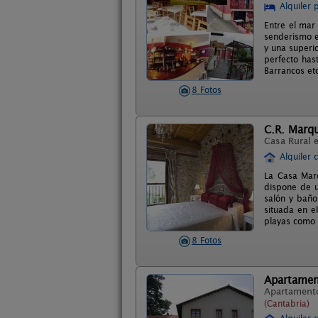
Alquiler 
Entre el mar
senderismo e
y una superio
perfecto has
Barrancos etc
8 Fotos
C.R. Marq
Casa Rural 
Alquiler 
La Casa Mar
dispone de u
salón y baño 
situada en e
playas como l
8 Fotos
Apartamen
Apartament
(Cantabria)