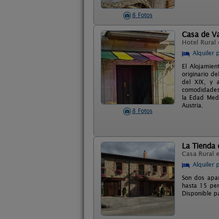
8 Fotos
Casa de Va
Hotel Rural
Alquiler 
El Alojamien
originario de
del XIX, y 
comodidades 
la Edad Medi
Austria.
8 Fotos
La Tienda 
Casa Rural 
Alquiler 
Son dos apa
hasta 15 per
Disponible p