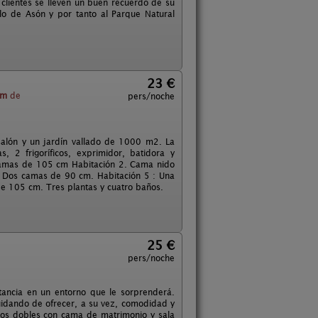
lientes se lleven un buen recuerdo de su
lo de Asón y por tanto al Parque Natural
23 €
km
de
pers/noche
 salón y un jardín vallado de 1000 m2. La
, 2 frigoríficos, exprimidor, batidora y
 camas de 105 cm Habitación 2. Cama nido
 Dos camas de 90 cm. Habitación 5 : Una
 105 cm. Tres plantas y cuatro baños.
25 €
pers/noche
tancia en un entorno que le sorprenderá.
uidando de ofrecer, a su vez, comodidad y
ios dobles con cama de matrimonio y sala