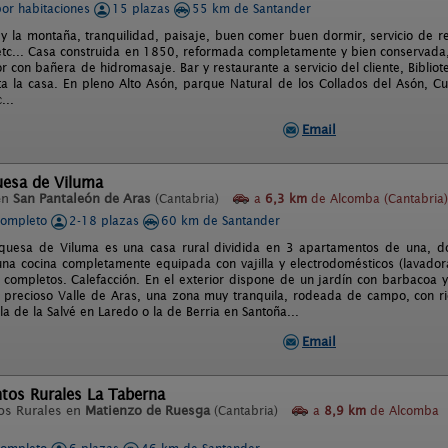
por habitaciones
15 plazas
55 km de Santander
 y la montaña, tranquilidad, paisaje, buen comer buen dormir, servicio de r
tc... Casa construida en 1850, reformada completamente y bien conservada, 
r con bañera de hidromasaje. Bar y restaurante a servicio del cliente, Bibliote
ta la casa. En pleno Alto Asón, parque Natural de los Collados del Asón, Cu
...
Email
uesa de Viluma
en
San Pantaleón de Aras
(Cantabria)
a
6,3 km
de Alcomba (Cantabria)
completo
2-18 plazas
60 km de Santander
quesa de Viluma es una casa rural dividida en 3 apartamentos de una, do
na cocina completamente equipada con vajilla y electrodomésticos (lavadora,
completos. Calefacción. En el exterior dispone de un jardín con barbacoa y b
l precioso Valle de Aras, una zona muy tranquila, rodeada de campo, con r
a de la Salvé en Laredo o la de Berria en Santoña...
Email
tos Rurales La Taberna
os Rurales en
Matienzo de Ruesga
(Cantabria)
a
8,9 km
de Alcomba