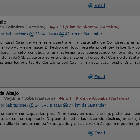
Email
lle
 en
Colindres
(Cantabria)
a
11,9 km
de Alcomba (Cantabria)
por habitaciones
23+4 plazas
42 km de Santander
to Rural Casa de Valle se encuentra en la parte alta de Colindres, a un p
l siglo XVI, y en él nació D. Pedro del Hoyo, secretario del Rey Felipe II, y c
ahora ha sido sometida a una reforma que conservando su espíritu, s
del siglo XXI. La casona se encuentra justo en el cruce del Camino de Santia
a unía los puertos de Cantabria con Castilla. En esta casa residió Dña. 
Email
de Abajo
en
Veguilla / Soba
(Cantabria)
a
11,9 km
de Alcomba (Cantabria)
por habitaciones
2-10+5 plazas
77 km de Santander
rtamentos con capacidad para 6 personas en cada uno equipado totalmen
sonas con un supletorio. Dispone de todos los electrodomésticos, terraza, ba
ara silla de ruedas con baño adaptado y varias cosas más que me pueden pr
Email