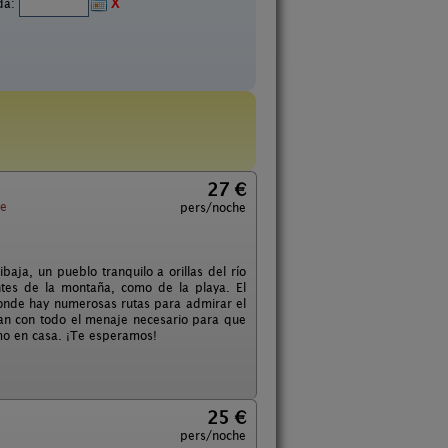
ida:
X
27 €
e
pers/noche
aja, un pueblo tranquilo a orillas del río
ntes de la montaña, como de la playa. El
donde hay numerosas rutas para admirar el
tan con todo el menaje necesario para que
omo en casa. ¡Te esperamos!
25 €
pers/noche