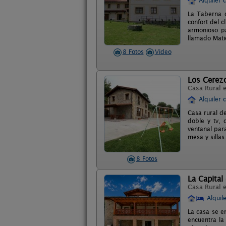
Alquiler 
La Taberna o
confort del c
armonioso pa
llamado Mati
8 Fotos
Video
Los Cerez
Casa Rural 
Alquiler 
Casa rural d
doble y tv, 
ventanal para
mesa y sillas
8 Fotos
La Capital
Casa Rural 
Alquil
La casa se e
encuentra la