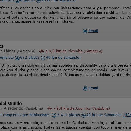
completo
6 plazas
46 km de Santander
frece 6 viviendas tipo duplex con habitaciones para 4 y 6 personas. Tot
liente. Con baños completos, televisión, lavadora y calefación individual. Las
ra el óptimo descanso del visitante. En el precioso paraje natural del Al
enzo, se encuentra la casa rural La Taberna.
Email
os
en
Llánez
(Cantabria)
a
9,3 km
de Alcomba (Cantabria)
completo
6+2 plazas
40 km de Santander
e 3 habitaciones dobles y 2 camas supletorias, disponible para 6 u 8 persona
otro con ducha y aseo, tiene cocina completamente equipada, con lavavaj
 disfrutar de las vistas desde el sofá. Sábanas y toallas incluídas. Jardín p
.
Email
 del Mundo
en
Arredondo
(Cantabria)
a
9,8 km
de Alcomba (Cantabria)
er completo y por habitaciones
2-4+1 plazas
43 km de Santander
Fe
ncuentra en Arredondo, conocido como La Capital del Mundo, de ahí su nomb
 placa con la inscripción. Todas las estancias cuentan con todo el menaje 