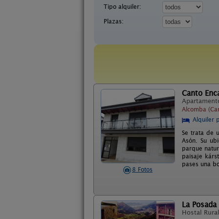
Tipo alquiler:
Plazas:
Canto Enc
Apartament
Alcomba (Can
Alquiler 
Se trata de 
Asón. Su ubi
parque natur
paisaje kárs
pases una bo
8 Fotos
La Posada
Hostal Rura