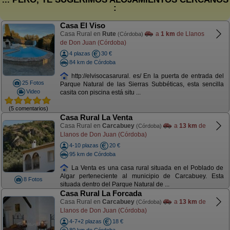
:
Casa El Viso
Casa Rural en
Rute
a
1 km
de Llanos
(Córdoba)
de Don Juan (Córdoba)
4 plazas
30 €
84 km de Córdoba
http://elvisocasarural. es/ En la puerta de entrada del
25 Fotos
Parque Natural de las Sierras Subbéticas, esta sencilla
Video
casita con piscina está situ ...
(5 comentarios)
Casa Rural La Venta
Casa Rural en
Carcabuey
a
13 km
de
(Córdoba)
Llanos de Don Juan (Córdoba)
4-10 plazas
20 €
95 km de Córdoba
La Venta es una casa rural situada en el Poblado de
Algar perteneciente al municipio de Carcabuey. Esta
8 Fotos
situada dentro del Parque Natural de ...
Casa Rural La Forcada
Casa Rural en
Carcabuey
a
13 km
de
(Córdoba)
Llanos de Don Juan (Córdoba)
4-7+2 plazas
18 €
80 km de Córdoba