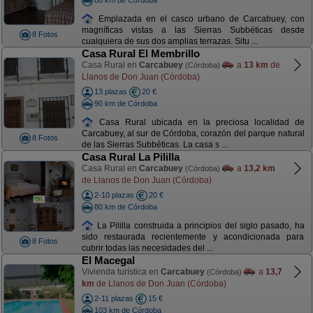
Emplazada en el casco urbano de Carcabuey, con
magníficas vistas a las Sierras Subbéticas desde
8 Fotos
cualquiera de sus dos amplias terrazas. Situ ...
Casa Rural El Membrillo
Casa Rural en
Carcabuey
a
13 km
de
(Córdoba)
Llanos de Don Juan (Córdoba)
13 plazas
20 €
90 km de Córdoba
Casa Rural ubicada en la preciosa localidad de
Carcabuey, al sur de Córdoba, corazón del parque natural
8 Fotos
de las Sierras Subbéticas. La casa s ...
Casa Rural La Pililla
Casa Rural en
Carcabuey
a
13,2 km
(Córdoba)
de Llanos de Don Juan (Córdoba)
2-10 plazas
20 €
80 km de Córdoba
La Pililla construida a principios del siglo pasado, ha
sido restaurada recientemente y acondicionada para
8 Fotos
cubrir todas las necesidades del ...
El Macegal
Vivienda turística en
Carcabuey
a
13,7
(Córdoba)
km
de Llanos de Don Juan (Córdoba)
2-11 plazas
15 €
103 km de Córdoba