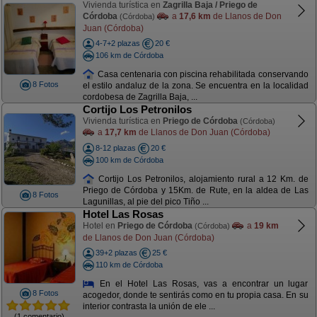
Vivienda turística en
Zagrilla Baja / Priego de
Córdoba
a
17,6 km
de Llanos de Don
(Córdoba)
Juan (Córdoba)
4-7+2 plazas
20 €
106 km de Córdoba
Casa centenaria con piscina rehabilitada conservando
8 Fotos
el estilo andaluz de la zona. Se encuentra en la localidad
cordobesa de Zagrilla Baja, ...
Cortijo Los Petronilos
Vivienda turística en
Priego de Córdoba
(Córdoba)
a
17,7 km
de Llanos de Don Juan (Córdoba)
8-12 plazas
20 €
100 km de Córdoba
Cortijo Los Petronilos, alojamiento rural a 12 Km. de
Priego de Córdoba y 15Km. de Rute, en la aldea de Las
8 Fotos
Lagunillas, al pie del pico Tiño ...
Hotel Las Rosas
Hotel en
Priego de Córdoba
a
19 km
(Córdoba)
de Llanos de Don Juan (Córdoba)
39+2 plazas
25 €
110 km de Córdoba
En el Hotel Las Rosas, vas a encontrar un lugar
8 Fotos
acogedor, donde te sentirás como en tu propia casa. En su
interior contrasta la unión de ele ...
(1 comentario)