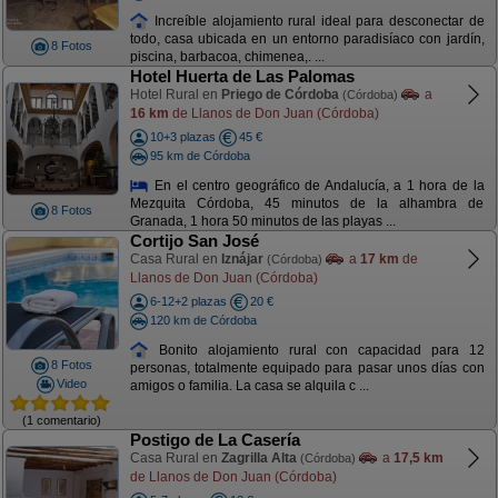
Increíble alojamiento rural ideal para desconectar de
todo, casa ubicada en un entorno paradisíaco con jardín,
8 Fotos
piscina, barbacoa, chimenea,. ...
Hotel Huerta de Las Palomas
Hotel Rural en
Priego de Córdoba
a
(Córdoba)
16 km
de Llanos de Don Juan (Córdoba)
10+3 plazas
45 €
95 km de Córdoba
En el centro geográfico de Andalucía, a 1 hora de la
Mezquita Córdoba, 45 minutos de la alhambra de
8 Fotos
Granada, 1 hora 50 minutos de las playas ...
Cortijo San José
Casa Rural en
Iznájar
a
17 km
de
(Córdoba)
Llanos de Don Juan (Córdoba)
6-12+2 plazas
20 €
120 km de Córdoba
Bonito alojamiento rural con capacidad para 12
8 Fotos
personas, totalmente equipado para pasar unos días con
Video
amigos o familia. La casa se alquila c ...
(1 comentario)
Postigo de La Casería
Casa Rural en
Zagrilla Alta
a
17,5 km
(Córdoba)
de Llanos de Don Juan (Córdoba)