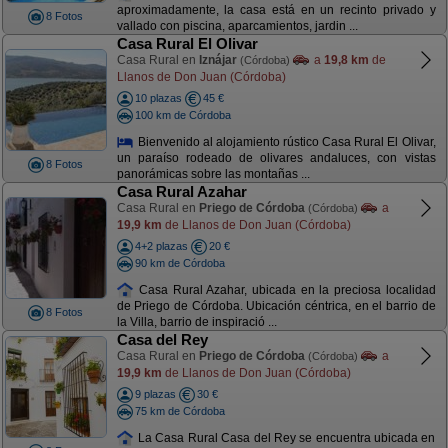
aproximadamente, la casa está en un recinto privado y
8 Fotos
vallado con piscina, aparcamientos, jardin ...
Casa Rural El Olivar
Casa Rural en
Iznájar
a
19,8 km
de
(Córdoba)
Llanos de Don Juan (Córdoba)
10 plazas
45 €
100 km de Córdoba
Bienvenido al alojamiento rústico Casa Rural El Olivar,
un paraíso rodeado de olivares andaluces, con vistas
8 Fotos
panorámicas sobre las montañas ...
Casa Rural Azahar
Casa Rural en
Priego de Córdoba
a
(Córdoba)
19,9 km
de Llanos de Don Juan (Córdoba)
4+2 plazas
20 €
90 km de Córdoba
Casa Rural Azahar, ubicada en la preciosa localidad
de Priego de Córdoba. Ubicación céntrica, en el barrio de
8 Fotos
la Villa, barrio de inspiració ...
Casa del Rey
Casa Rural en
Priego de Córdoba
a
(Córdoba)
19,9 km
de Llanos de Don Juan (Córdoba)
9 plazas
30 €
75 km de Córdoba
La Casa Rural Casa del Rey se encuentra ubicada en