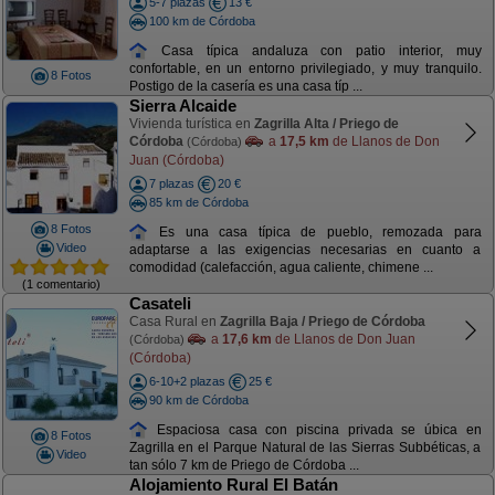
5-7 plazas
13 €
100 km de Córdoba
Casa típica andaluza con patio interior, muy
confortable, en un entorno privilegiado, y muy tranquilo.
8 Fotos
Postigo de la casería es una casa típ ...
Sierra Alcaide
Vivienda turística en
Zagrilla Alta / Priego de
Córdoba
a
17,5 km
de Llanos de Don
(Córdoba)
Juan (Córdoba)
7 plazas
20 €
85 km de Córdoba
8 Fotos
Es una casa típica de pueblo, remozada para
Video
adaptarse a las exigencias necesarias en cuanto a
comodidad (calefacción, agua caliente, chimene ...
(1 comentario)
Casateli
Casa Rural en
Zagrilla Baja / Priego de Córdoba
a
17,6 km
de Llanos de Don Juan
(Córdoba)
(Córdoba)
6-10+2 plazas
25 €
90 km de Córdoba
Espaciosa casa con piscina privada se úbica en
8 Fotos
Zagrilla en el Parque Natural de las Sierras Subbéticas, a
Video
tan sólo 7 km de Priego de Córdoba ...
Alojamiento Rural El Batán