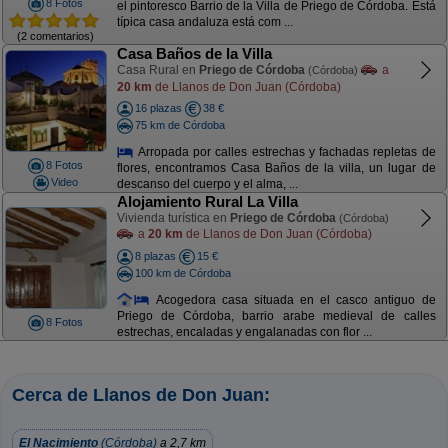
8 Fotos
el pintoresco Barrio de la Villa de Priego de Córdoba. Está
típica casa andaluza está com ...
(2 comentarios)
Casa Baños de la Villa
Casa Rural en
Priego de Córdoba
a
(Córdoba)
20 km
de Llanos de Don Juan (Córdoba)
16 plazas
38 €
75 km de Córdoba
Arropada por calles estrechas y fachadas repletas de
8 Fotos
flores, encontramos Casa Baños de la villa, un lugar de
Video
descanso del cuerpo y el alma, ...
Alojamiento Rural La Villa
Vivienda turística en
Priego de Córdoba
(Córdoba)
a
20 km
de Llanos de Don Juan (Córdoba)
8 plazas
15 €
100 km de Córdoba
Acogedora casa situada en el casco antiguo de
Priego de Córdoba, barrio arabe medieval de calles
8 Fotos
estrechas, encaladas y engalanadas con flor ...
Cerca de Llanos de Don Juan:
El Nacimiento
(Córdoba)
a 2,7 km