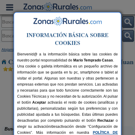
INFORMACIÓN BÁSICA SOBRE
COOKIES
Alojamientos
>
Andalucía
>
Córdoba
> Llanos de Don Juan
Bienvenid@ a la información básica sobre las cookies de
Casas Rurales cerca de Llanos de Don Juan
nuestro portal responsabilidad de
Mario Temprado Casas
.
Una cookie o galleta informática es un pequeño archivo de
información que se guarda en tu pc, smartphone o tablet al
visitar el portal. Algunas son nuestras y otras pertenecen a
empresas externas que nos prestan servicios. Las activadas
y necesarias para que todo funcione correctamente son las
Cookies Técnicas y no necesitan de tu autorización. Al pulsar
el botón
Aceptar
activarás el resto de cookies (analíticas y
publicitarias), personalizadas según tus preferencias y con
Casa El Viso
rs.
4 pers.
 €
30 €
publicidad ajustada a tus búsquedas. Estas últimas puedes
Rute (Córdoba)
desde
desactivarlas por completo pulsando el botón
Rechazar
o
elegir su activación/desactivación desde “Configuración de
Buscar
Cookies”. Más información en nuestra
POLÍTICA DE