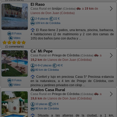
El Raso
Casa Rural en
Iznájar
a
19 km
de
(Córdoba)
Llanos de Don Juan (Córdoba)
2-8 plazas
22 €
109 km de Córdoba
El Raso tiene 2 patios, una terraza, piscina, barbacoa,
8 Fotos
4 habitaciones (2 de matrimonio y 2 con dos camas de
Video
105) dos baños (uno con ducha y ...
(1 comentario)
Ca´ Mi Pepe
Casa Rural en
Priego de Córdoba
a
(Córdoba)
19,2 km
de Llanos de Don Juan (Córdoba)
6-8+2 plazas
40 €
80 km de Córdoba
Confort y lujo en preciosa Casa 5* Preciosa estancia
8 Fotos
en la naturaleza, a 4 km de Priego de Córdoba, con
Video
piscina y jardines privados con césp ...
Arados Casa Rural
Casa Rural en
Priego de Córdoba
a
(Córdoba)
19,6 km
de Llanos de Don Juan (Córdoba)
10 plazas
20 €
90 km de Córdoba
Situada a las afueras de la ciudad, a 1 km,