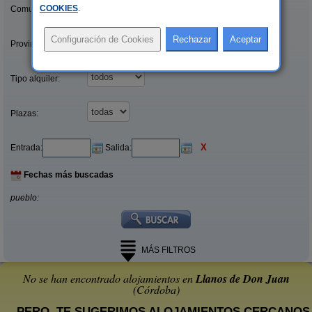
COOKIES
.
Comunidades:
Provincias/Islas:
Tipo alquiler:
Plazas:
X
Entrada:
Salida:
Fechas más buscadas
pueblo:
MÁS FILTROS
No se han encontrado alojamientos en
Llanos de Don Juan
(Córdoba)
... PERO, TE SUGERIMOS ALOJAMIENTOS CERCANOS