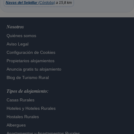
Navas del Selpillar
(Córdoba)
a 15,8 km
Nosotros
Quiénes somos
Aviso Legal
Configuración de Cookies
Propietarios alojamientos
Anuncia gratis tu alojamiento
Blog de Turismo Rural
Tipos de alojamiento:
Casas Rurales
Hoteles
y
Hoteles Rurales
Hostales Rurales
Albergues
Apartamentos
y
Apartamentos Rurales