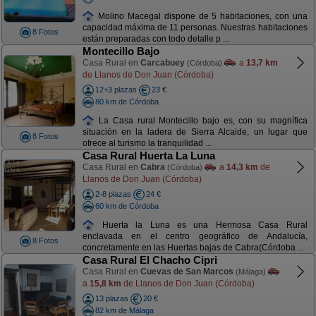
Molino Macegal dispone de 5 habitaciones, con una
capacidad máxima de 11 personas. Nuestras habitaciones
8 Fotos
están preparadas con todo detalle p ...
Montecillo Bajo
Casa Rural en
Carcabuey
a
13,7 km
(Córdoba)
de Llanos de Don Juan (Córdoba)
12+3 plazas
23 €
80 km de Córdoba
La Casa rural Montecillo bajo es, con su magnífica
situación en la ladera de Sierra Alcaide, un lugar que
8 Fotos
ofrece al turismo la tranquilidad ...
Casa Rural Huerta La Luna
Casa Rural en
Cabra
a
14,3 km
de
(Córdoba)
Llanos de Don Juan (Córdoba)
2-8 plazas
24 €
60 km de Córdoba
Huerta la Luna es una Hermosa Casa Rural
enclavada en el centro geográfico de Andalucía,
8 Fotos
concretamente en las Huertas bajas de Cabra(Córdoba ...
Casa Rural El Chacho Cipri
Casa Rural en
Cuevas de San Marcos
(Málaga)
a
15,8 km
de Llanos de Don Juan (Córdoba)
13 plazas
20 €
82 km de Málaga