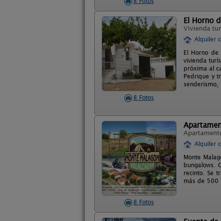
8 Fotos
El Horno d
Vivienda tur
Alquiler 
El Horno de 
vivienda tur
próxima al c
Pedrique y tr
senderismo, 
8 Fotos
Apartamen
Apartament
Alquiler 
Monte Malagó
bungalows. C
recinto. Se 
más de 500 h
8 Fotos