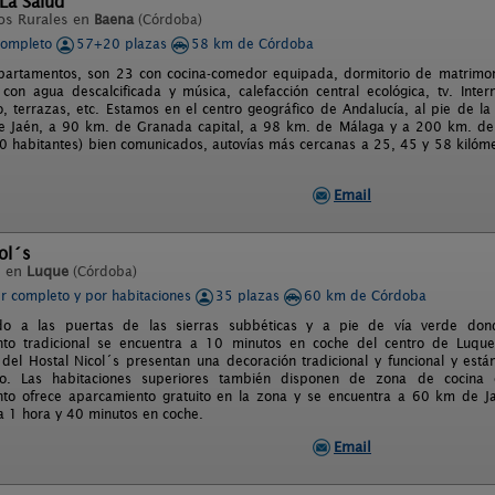
La Salud
os Rurales en
Baena
(Córdoba)
completo
57+20 plazas
58 km de Córdoba
apartamentos, son 23 con cocina-comedor equipada, dormitorio de matrimo
con agua descalcificada y música, calefacción central ecológica, tv. Internet
, terrazas, etc. Estamos en el centro geográfico de Andalucía, al pie de l
 Jaén, a 90 km. de Granada capital, a 98 km. de Málaga y a 200 km. de S
 habitantes) bien comunicados, autovías más cercanas a 25, 45 y 58 kilómet
Email
ol´s
l en
Luque
(Córdoba)
er completo y por habitaciones
35 plazas
60 km de Córdoba
ado a las puertas de las sierras subbéticas y a pie de vía verde don
ento tradicional se encuentra a 10 minutos en coche del centro de Luq
 del Hostal Nicol´s presentan una decoración tradicional y funcional y está
o. Las habitaciones superiores también disponen de zona de cocina
ento ofrece aparcamiento gratuito en la zona y se encuentra a 60 km de 
a 1 hora y 40 minutos en coche.
Email