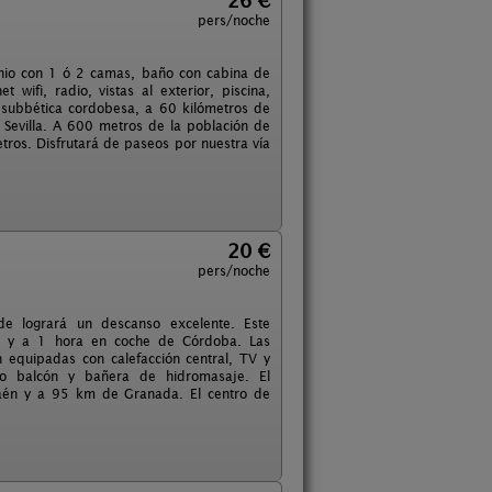
26 €
pers/noche
nio con 1 ó 2 camas, baño con cabina de
 wifi, radio, vistas al exterior, piscina,
a subbética cordobesa, a 60 kilómetros de
evilla. A 600 metros de la población de
ros. Disfrutará de paseos por nuestra vía
20 €
pers/noche
de logrará un descanso excelente. Este
ue y a 1 hora en coche de Córdoba. Las
n equipadas con calefacción central, TV y
 o balcón y bañera de hidromasaje. El
Jaén y a 95 km de Granada. El centro de