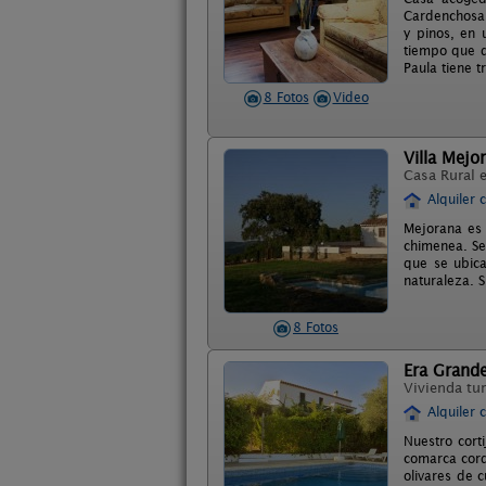
Cardenchosa,
y pinos, en 
tiempo que d
Paula tiene 
8 Fotos
Video
Villa Mejo
Casa Rural 
Alquiler 
Mejorana es 
chimenea. Se
que se ubica
naturaleza. 
8 Fotos
Era Grand
Vivienda tur
Alquiler 
Nuestro cort
comarca cord
olivares de 