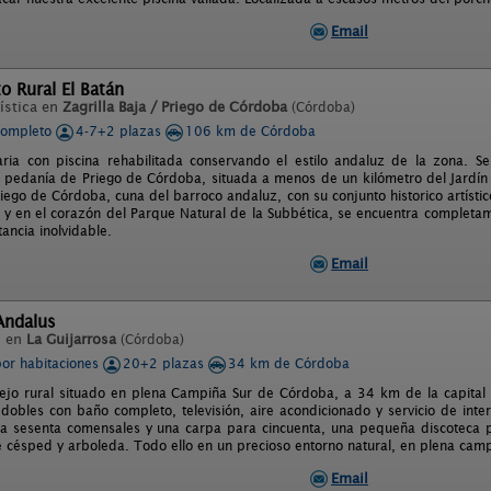
Email
o Rural El Batán
ística en
Zagrilla Baja / Priego de Córdoba
(Córdoba)
completo
4-7+2 plazas
106 km de Córdoba
ria con piscina rehabilitada conservando el estilo andaluz de la zona. S
a, pedanía de Priego de Córdoba, situada a menos de un kilómetro del Jardín 
ego de Córdoba, cuna del barroco andaluz, con su conjunto historico artístico,
 y en el corazón del Parque Natural de la Subbética, se encuentra completa
ancia inolvidable.
Email
Andalus
l en
La Guijarrosa
(Córdoba)
por habitaciones
20+2 plazas
34 km de Córdoba
ejo rural situado en plena Campiña Sur de Córdoba, a 34 km de la capital
 dobles con baño completo, televisión, aire acondicionado y servicio de inte
 sesenta comensales y una carpa para cincuenta, una pequeña discoteca par
césped y arboleda. Todo ello en un precioso entorno natural, en plena cam
Email