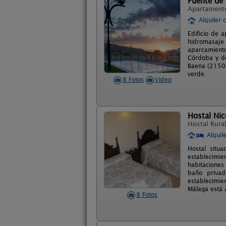
Fuente de 
Apartament
Alquiler 
Edificio de 
hidromasaje 
aparcamiento
Córdoba y de
Baena (21500
verde.
8 Fotos
Video
Hostal Nic
Hostal Rura
Alquil
Hostal situ
establecimi
habitaciones
baño privad
establecimi
Málaga está 
8 Fotos