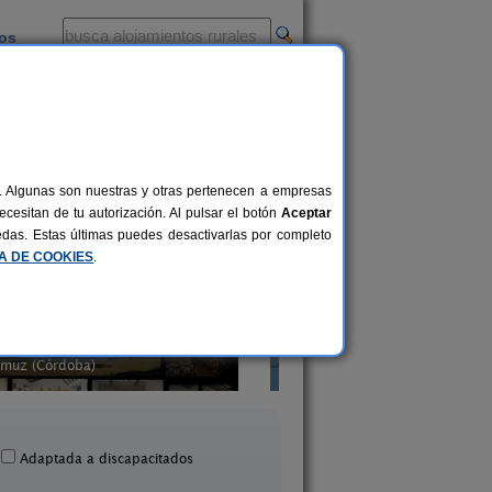
ios
-
al. Algunas son nuestras y otras pertenecen a empresas
onibilidad
.)
cesitan de tu autorización. Al pulsar el botón
Aceptar
uedas. Estas últimas puedes desactivarlas por completo
CA DE COOKIES
.
Casateli
Casa Rural Rosal
6-10+2 pers.
25 €
Zagrilla Baja (Córdoba)
Cardeña (Córdoba
desde
Adaptada a discapacitados