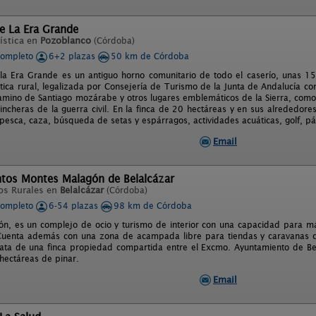
e La Era Grande
ística en
Pozoblanco
(Córdoba)
completo
6+2 plazas
50 km de Córdoba
la Era Grande es un antiguo horno comunitario de todo el caserío, unas 
ística rural, legalizada por Consejería de Turismo de la Junta de Andalucía c
amino de Santiago mozárabe y otros lugares emblemáticos de la Sierra, como
incheras de la guerra civil. En la finca de 20 hectáreas y en sus alrededore
pesca, caza, búsqueda de setas y espárragos, actividades acuáticas, golf, pá
Email
tos Montes Malagón de Belalcázar
os Rurales en
Belalcázar
(Córdoba)
completo
6-54 plazas
98 km de Córdoba
n, es un complejo de ocio y turismo de interior con una capacidad para 
uenta además con una zona de acampada libre para tiendas y caravanas co
trata de una finca propiedad compartida entre el Excmo. Ayuntamiento de Be
ectáreas de pinar.
Email