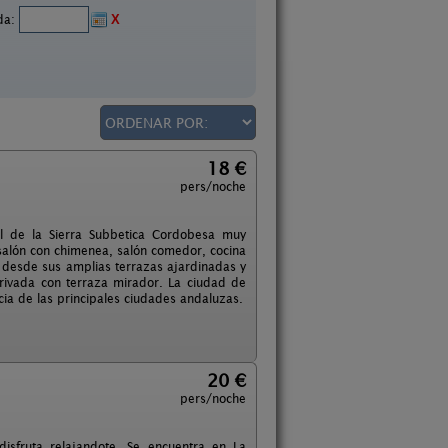
ida:
X
18 €
pers/noche
al de la Sierra Subbetica Cordobesa muy
salón con chimenea, salón comedor, cocina
s desde sus amplias terrazas ajardinadas y
privada con terraza mirador. La ciudad de
cia de las principales ciudades andaluzas.
20 €
pers/noche
isfruta relajandote. Se encuentra en La