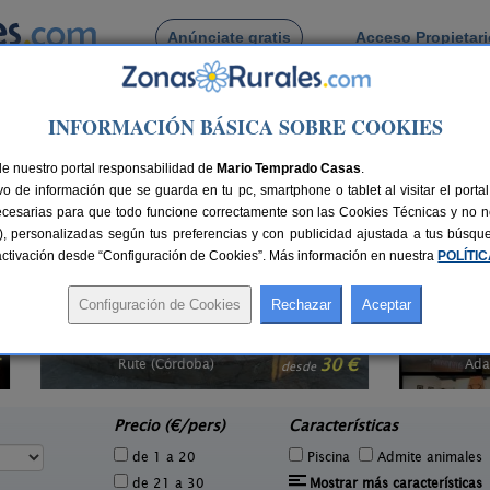
Anúnciate gratis
Acceso Propietar
Busca por pueblo
INFORMACIÓN BÁSICA SOBRE COOKIES
rdoba
de nuestro portal responsabilidad de
Mario Temprado Casas
.
o de información que se guarda en tu pc, smartphone o tablet al visitar el port
 turismo rural en Córdoba (
12 con opiniones
,
7 con reserva online
,
4 con disp
ecesarias para que todo funcione correctamente son las Cookies Técnicas y no ne
rias), personalizadas según tus preferencias y con publicidad ajustada a tus búsq
sactivación desde “Configuración de Cookies”. Más información en nuestra
POLÍTI
Complejo Rural Montes
51 pers.
20 €
Comunales
4 pers.
desde
30 €
Adamuz (Córdoba)
e
Precio (€/pers)
Características
de 1 a 20
Piscina
Admite animales
de 21 a 30
Mostrar más características