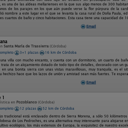
 es una de las aldeas mellarienses en la que sus algo menos de 300 habita
unos de los parajes en los que aún puede verse la flor púrpura de la car
ió nombre a este lugar en el que se levanta la casa rural de Doña Paula, ed
tres cuartos de baño y cinco habitaciones. Esta casa tiene una capacidad de 
Email
rana
en
Santa María de Trassierra
(Córdoba)
completo
3+1 plazas
16 km de Córdoba
una villa con mucho encanto, y cuenta con un dormitorio, un cuarto de bañ
 trata de un alojamiento dotado de todo tipo de detalles, decorado con un g
 en una bonita sierra con unas vistas maravillosas, muy tranquila, es el s
Su hechizo hace que los lazos de unión y amistad sean más fuertes. Te esper
Email
e 1
ística en
Pozoblanco
(Córdoba)
completo
12 plazas
52 km de Córdoba
ijo tradicional está enclavado dentro de Sierra Morena, a sólo 50 kilómetro
obesa de Los Pedroches, es una alternativa muy interesante para alojarse en
cultivo ecológico, los más extensos de Europa, la exquisitez de nuestro exce