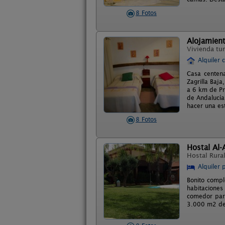
8 Fotos
Alojamient
Vivienda tur
Alquiler 
Casa centena
Zagrilla Baj
a 6 km de Pri
de Andalucía
hacer una est
8 Fotos
Hostal Al-
Hostal Rura
Alquiler 
Bonito compl
habitaciones
comedor para
3.000 m2 de 