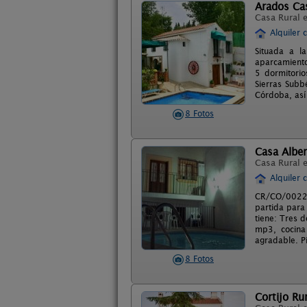
Arados Ca
Casa Rural 
Alquiler 
Situada a l
aparcamiento
5 dormitorio
Sierras Subbé
Córdoba, así 
8 Fotos
Casa Alber
Casa Rural 
Alquiler 
CR/CO/00227
partida para
tiene: Tres 
mp3, cocina
agradable. Pi
8 Fotos
Cortijo Ru