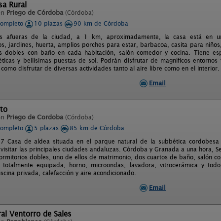
sa Rural
en
Priego de Córdoba
(Córdoba)
completo
10 plazas
90 km de Córdoba
as afueras de la ciudad, a 1 km, aproximadamente, la casa está en un 
s, jardines, huerta, amplios porches para estar, barbacoa, casita para niños
s dobles con baño en cada habitación, salón comedor y cocina. Tiene esp
ticas y bellísimas puestas de sol. Podrán disfrutar de magníficos entornos y 
como disfrutar de diversas actividades tanto al aire libre como en el interior.
Email
to
en
Priego de Cordoba
(Córdoba)
completo
5 plazas
85 km de Córdoba
 Casa de aldea situada en el parque natural de la subbética cordobesa
 visitar las principales ciudades andaluzas. Córdoba y Granada a una hora, Se
dormitorios dobles, uno de ellos de matrimonio, dos cuartos de baño, salón 
 totalmente equipada, horno, microondas, lavadora, vitrocerámica y tod
scina privada, calefacción y aire acondicionado.
Email
ral Ventorro de Sales