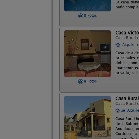
La casa tien
baño complet
8 Fotos
Casa Vícto
Casa Rural 
Alquiler 
Casa de alde
principales 
dobles, uno
totamente eq
privada, cale
8 Fotos
Casa Rural 
Casa Rural 
Alquil
Casa Rural ho
de la Subbét
Andalucía, e
Córdoba. La 
camas. Desta