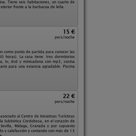
ina. Tiene seis habitaciones, un cuarto de
xterior frente a la barbacoa de leña.
15 €
pers/noche
ión como punto de partida para conocer las
0 horas). La casa tiene: tres dormitorios
a, tv, dvd y minicadena con mp3, cocina
ario para una estancia agradable. Piscina
22 €
pers/noche
sociado al Centro de Iniciativas Turísticas
 la Subbética Cordobesa, en el corazón de
e Sevilla, Málaga, Granada y por supuesto
do y calefacción y contando con más de 13
e.