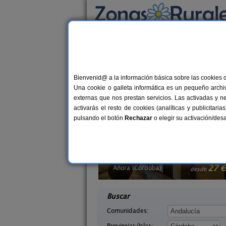
Busca por alojamiento
Alojamientos
>
Andalucía
> Córdoba
Casas Rurales en Có
Bienvenid@ a la información básica sobre las cookies 
Una cookie o galleta informática es un pequeño archiv
Alojamientos rurales para disfrutar del
externas que nos prestan servicios. Las activadas y n
activarás el resto de cookies (analíticas y publicita
pulsando el botón
Rechazar
o elegir su activación/de
 de San Pedro
Casa El Viso
10-12 pers.
27 €
doba)
Rute (Córdoba)
desde
desd
Buscar
Comunidades:
Provincias/Islas: