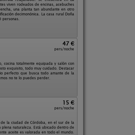
ntes viven rodeados de encinas, acebuches
dencha, una planta tan abundante en otro
ificación decimonónica. La casa rural Doña
10 personas.
47 €
pers/noche
o, cocina totalmente equipada y salón con
usto exquisito, todo muy cuidado. Destacar
itio perfecto que busca todo amante de la
amos no te lo puedes perder.
15 €
pers/noche
s de la ciudad de Córdoba, en el sur de la
 plena naturaleza. Está ubicado dentro de
lente aceite es valorada en todo el mundo.