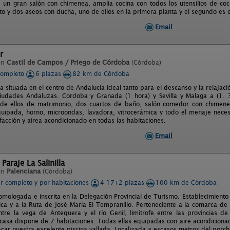
e un gran salón con chimenea, amplia cocina con todos los utensilios de coc
o y dos aseos con ducha, uno de ellos en la primera planta y el segundo es e
Email
r
en
Castil de Campos / Priego de Córdoba
(Córdoba)
completo
6 plazas
82 km de Córdoba
a situada en el centro de Andalucia ideal tanto para el descanso y la relajac
ciudades Andaluzas. Cordoba y Granada (1 hora) y Sevilla y Malaga a (1. 3
 de ellos de matrimonio, dos cuartos de baño, salón comedor con chimene
uipada, horno, microondas, lavadora, vitrocerámica y todo el menaje neces
facción y airea acondicionado en todas las habitaciones.
Email
Paraje La Salinilla
en
Palenciana
(Córdoba)
er completo y por habitaciones
4-17+2 plazas
100 km de Córdoba
mologada e inscrita en la Delegación Provincial de Turismo. Establecimiento a
ica y a la Ruta de José María El Tempranillo. Perteneciente a la comarca de
ntre la vega de Antequera y el río Genil, limítrofe entre las provincias d
casa dispone de 7 habitaciones. Todas ellas equipadas con aire acondiciona
car nuestra excelente piscina vallada. Localizada a escasos metros del porch