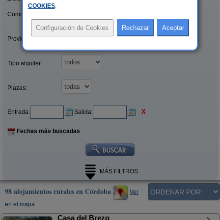
COOKIES
.
Comunidades:
Provincias/Islas:
Tipo alquiler:
Plazas:
X
Entrada:
Salida:
Fechas más buscadas
MÁS FILTROS
98 alojamientos rurales en Córdoba
Ver
en el mapa
Casa del Brezo