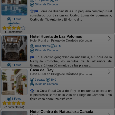
2-12 plazas
15 €
50 km de Córdoba
Loma de Buenavista es un pequeño complejo rural
constituido por tres casas: Cortijo Loma de Buenavista,
8 Fotos
Cortijo del Tío Antonio y El Horno d ...
Video
(1 comentario)
Hotel Huerta de Las Palomas
Hotel Rural en
Priego de Córdoba
(Córdoba)
10+3 plazas
45 €
95 km de Córdoba
En el centro geográfico de Andalucía, a 1 hora de la
Mezquita Córdoba, 45 minutos de la alhambra de
8 Fotos
Granada, 1 hora 50 minutos de las playas ...
Casa del Rey
Casa Rural en
Priego de Córdoba
(Córdoba)
9 plazas
30 €
75 km de Córdoba
La Casa Rural Casa del Rey se encuentra ubicada en
el pintoresco Barrio de la Villa de Priego de Córdoba. Está
8 Fotos
típica casa andaluza está com ...
(2 comentarios)
Hotel Centro de Naturaleza Cañada