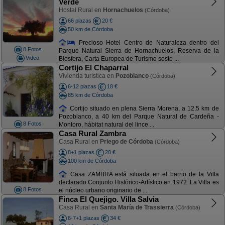
Verde
Hostal Rural en
Hornachuelos
(Córdoba)
66 plazas
20 €
50 km de Córdoba
Precioso Hotel Centro de Naturaleza dentro del
8 Fotos
Parque Natural Sierra de Hornachuelos, Reserva de la
Video
Biosfera, Carta Europea de Turismo soste ...
Cortijo El Chaparral
Vivienda turística en
Pozoblanco
(Córdoba)
6-12 plazas
18 €
85 km de Córdoba
Cortijo situado en plena Sierra Morena, a 12.5 km de
Pozoblanco, a 40 km del Parque Natural de Cardeña -
8 Fotos
Montoro, hábitat natural del lince ...
Casa Rural Zambra
Casa Rural en
Priego de Córdoba
(Córdoba)
8+1 plazas
20 €
100 km de Córdoba
Casa ZAMBRA está situada en el barrio de la Villa
declarado Conjunto Histórico-Artístico en 1972. La Villa es
8 Fotos
el núcleo urbano originario de ...
Finca El Quejigo. Villa Salvia
Casa Rural en
Santa María de Trassierra
(Córdoba)
6-7+1 plazas
34 €