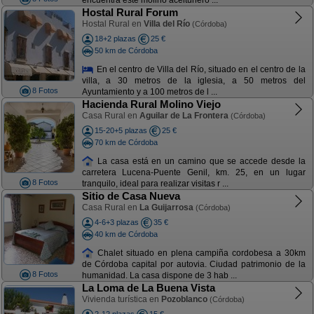
encuentra este molino aceitunero ...
Hostal Rural Forum
Hostal Rural en
Villa del Río
(Córdoba)
18+2 plazas
25 €
50 km de Córdoba
En el centro de Villa del Río, situado en el centro de la
villa, a 30 metros de la iglesia, a 50 metros del
8 Fotos
Ayuntamiento y a 100 metros de l ...
Hacienda Rural Molino Viejo
Casa Rural en
Aguilar de La Frontera
(Córdoba)
15-20+5 plazas
25 €
70 km de Córdoba
La casa está en un camino que se accede desde la
carretera Lucena-Puente Genil, km. 25, en un lugar
8 Fotos
tranquilo, ideal para realizar visitas r ...
Sitio de Casa Nueva
Casa Rural en
La Guijarrosa
(Córdoba)
4-6+3 plazas
35 €
40 km de Córdoba
Chalet situado en plena campiña cordobesa a 30km
de Córdoba capital por autovia. Ciudad patrimonio de la
8 Fotos
humanidad. La casa dispone de 3 hab ...
La Loma de La Buena Vista
Vivienda turística en
Pozoblanco
(Córdoba)