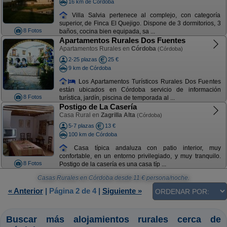
16 km de Córdoba
Villa Salvia pertenece al complejo, con categoría
superior, de Finca El Quejigo. Dispone de 3 dormitorios, 3
8 Fotos
baños, cocina bien equipada, sa ...
Apartamentos Rurales Dos Fuentes
Apartamentos Rurales en
Córdoba
(Córdoba)
2-25 plazas
25 €
9 km de Córdoba
Los Apartamentos Turísticos Rurales Dos Fuentes
están ubicados en Córdoba servicio de información
8 Fotos
turística, jardín, piscina de temporada al ...
Postigo de La Casería
Casa Rural en
Zagrilla Alta
(Córdoba)
5-7 plazas
13 €
100 km de Córdoba
Casa típica andaluza con patio interior, muy
confortable, en un entorno privilegiado, y muy tranquilo.
8 Fotos
Postigo de la casería es una casa típ ...
Casas Rurales en Córdoba
desde
11
€ persona/noche.
« Anterior
|
Página 2 de 4
|
Siguiente »
Buscar más alojamientos rurales cerca de