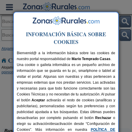
INFORMACIÓN BÁSICA SOBRE
COOKIES
Alojamientos
>
Andalucía
> Córdoba
Bienvenid@ a la información básica sobre las cookies de
Casas Rurales en Córdoba
nuestro portal responsabilidad de
Mario Temprado Casas
.
Una cookie o galleta informática es un pequeño archivo de
Alojamientos rurales para disfrutar del turismo rural en Córdoba (
12 con
información que se guarda en tu pc, smartphone o tablet al
opiniones
,
7 con reserva online
,
4 con disponibilidad
.)
visitar el portal. Algunas son nuestras y otras pertenecen a
empresas externas que nos prestan servicios. Las activadas
y necesarias para que todo funcione correctamente son las
Cookies Técnicas y no necesitan de tu autorización. Al pulsar
el botón
Aceptar
activarás el resto de cookies (analíticas y
publicitarias), personalizadas según tus preferencias y con
Casa Rural La Cruz de San Pedro
publicidad ajustada a tus búsquedas. Estas últimas puedes
rs.
10-12 pers.
 €
27 €
Añora (Córdoba)
desde
desactivarlas por completo pulsando el botón
Rechazar
o
elegir su activación/desactivación desde “Configuración de
Cookies”. Más información en nuestra
POLÍTICA DE
Buscar