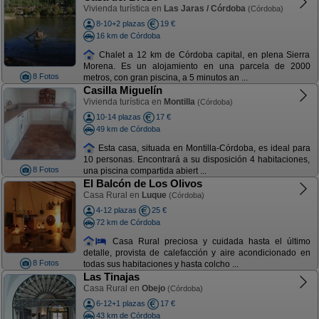
Vivienda turística en
Las Jaras / Córdoba
(Córdoba)
8-10+2 plazas
19 €
16 km de Córdoba
Chalet a 12 km de Córdoba capital, en plena Sierra
Morena. Es un alojamiento en una parcela de 2000
8 Fotos
metros, con gran piscina, a 5 minutos an ...
Casilla Miguelín
Vivienda turística en
Montilla
(Córdoba)
10-14 plazas
17 €
49 km de Córdoba
Esta casa, situada en Montilla-Córdoba, es ideal para
10 personas. Encontrará a su disposición 4 habitaciones,
8 Fotos
una piscina compartida abiert ...
El Balcón de Los Olivos
Casa Rural en
Luque
(Córdoba)
4-12 plazas
25 €
72 km de Córdoba
Casa Rural preciosa y cuidada hasta el último
detalle, provista de calefacción y aire acondicionado en
8 Fotos
todas sus habitaciones y hasta colcho ...
Las Tinajas
Casa Rural en
Obejo
(Córdoba)
6-12+1 plazas
17 €
43 km de Córdoba