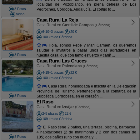
localidad de Pozoblanco, en plena dehesa de Los
8 Fotos
Pedroches, Córdoba. Andalucía. El cortijo fo ...
Video
Casa Rural La Reja
Casa Rural en
Castil de Campos
(Córdoba)
6-10+3 plazas
20 €
100 km de Córdoba
Hola, somos Pepe y Mari Carmen, os queremos
saludar e invitaros a pasar unos dias agradables en
8 Fotos
nuestra casa, que con tanto esfuerzo y cariñ ...
Casa Rural Las Cruces
Casa Rural en
Palenciana
(Córdoba)
4-15+1 plazas
22 €
100 km de Córdoba
Casa Rural homologada e inscrita en la Delegación
Provincial de Turismo. Perteneciente a la comarca de la
8 Fotos
Subbética Cordobesa, en el corazón ...
El Raso
Casa Rural en
Iznájar
(Córdoba)
2-8 plazas
22 €
109 km de Córdoba
El Raso tiene 2 patios, una terraza, piscina, barbacoa,
4 habitaciones (2 de matrimonio y 2 con dos camas de
8 Fotos
105) dos baños (uno con ducha y ...