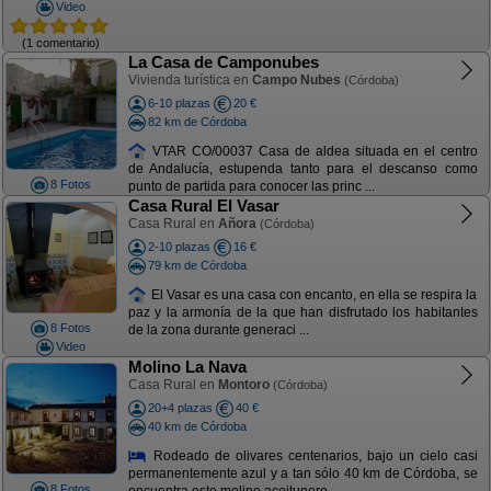
Video
(1 comentario)
La Casa de Camponubes
Vivienda turística en
Campo Nubes
(Córdoba)
6-10 plazas
20 €
82 km de Córdoba
VTAR CO/00037 Casa de aldea situada en el centro
de Andalucía, estupenda tanto para el descanso como
8 Fotos
punto de partida para conocer las princ ...
Casa Rural El Vasar
Casa Rural en
Añora
(Córdoba)
2-10 plazas
16 €
79 km de Córdoba
El Vasar es una casa con encanto, en ella se respira la
paz y la armonía de la que han disfrutado los habitantes
8 Fotos
de la zona durante generaci ...
Video
Molino La Nava
Casa Rural en
Montoro
(Córdoba)
20+4 plazas
40 €
40 km de Córdoba
Rodeado de olivares centenarios, bajo un cielo casi
permanentemente azul y a tan sólo 40 km de Córdoba, se
8 Fotos