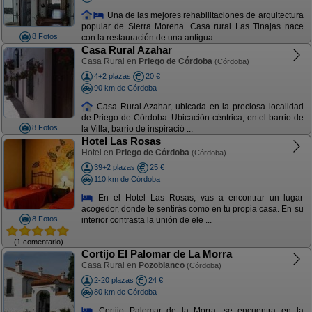
Una de las mejores rehabilitaciones de arquitectura
popular de Sierra Morena. Casa rural Las Tinajas nace
8 Fotos
con la restauración de una antigua ...
Casa Rural Azahar
Casa Rural en
Priego de Córdoba
(Córdoba)
4+2 plazas
20 €
90 km de Córdoba
Casa Rural Azahar, ubicada en la preciosa localidad
de Priego de Córdoba. Ubicación céntrica, en el barrio de
8 Fotos
la Villa, barrio de inspiració ...
Hotel Las Rosas
Hotel en
Priego de Córdoba
(Córdoba)
39+2 plazas
25 €
110 km de Córdoba
En el Hotel Las Rosas, vas a encontrar un lugar
acogedor, donde te sentirás como en tu propia casa. En su
8 Fotos
interior contrasta la unión de ele ...
(1 comentario)
Cortijo El Palomar de La Morra
Casa Rural en
Pozoblanco
(Córdoba)
2-20 plazas
24 €
80 km de Córdoba
Cortijo Palomar de la Morra, se encuentra en la