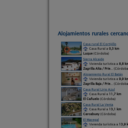
Alojamientos rurales cercano
Casa rural El Cortijillo
Casa Rural a
0,3 km
Luque
(Córdoba)
Sierra Alcaide
Vivienda turística a
8,8 k
Zagrilla Alta / Prie
... (Córdoba
Alojamiento Rural El Batán
Vivienda turística a
9,9 k
Zagrilla Baja / Prie
... (Córdoba
Casa Rural Lirio Azul
Casa Rural a
11,7 km
El Cañuelo
(Córdoba)
Casa Rural La Venta
Casa Rural a
13,1 km
Carcabuey
(Córdoba)
El Macegal
Vivienda turística a
13,9 