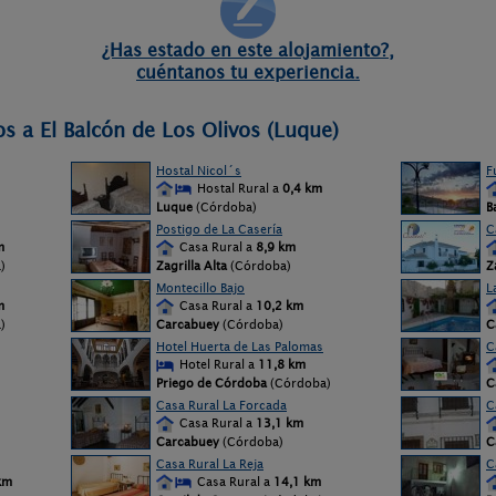
¿Has estado en este alojamiento?,
cuéntanos tu experiencia.
s a El Balcón de Los Olivos (Luque)
Hostal Nicol´s
F
Hostal Rural a
0,4 km
Luque
(Córdoba)
B
Postigo de La Casería
C
m
Casa Rural a
8,9 km
)
Zagrilla Alta
(Córdoba)
Z
Montecillo Bajo
L
m
Casa Rural a
10,2 km
)
Carcabuey
(Córdoba)
C
Hotel Huerta de Las Palomas
C
Hotel Rural a
11,8 km
Priego de Córdoba
(Córdoba)
C
Casa Rural La Forcada
C
Casa Rural a
13,1 km
Carcabuey
(Córdoba)
C
Casa Rural La Reja
C
km
Casa Rural a
14,1 km