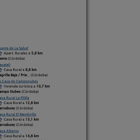
uente de La Salud
Apart. Rurales a
5,8 km
aena
(Córdoba)
asateli
Casa Rural a
9,8 km
agrilla Baja / Prie
... (Córdoba)
a Casa de Camponubes
Vivienda turística a
10,7 km
ampo Nubes
(Córdoba)
asa Rural La Pililla
Casa Rural a
12,8 km
arcabuey
(Córdoba)
asa Rural El Membrillo
Casa Rural a
13,1 km
arcabuey
(Córdoba)
asa Alberto
Casa Rural a
14,8 km