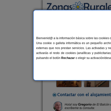
Busca por alojamiento
Alojamientos
>
Andalucía
>
Córdoba
>
Luqu
Bienvenid@ a la información básica sobre las cookies 
El Balcón de Los Olivos
Una cookie o galleta informática es un pequeño archiv
Casa Rural en Luque (Córdoba)
externas que nos prestan servicios. Las activadas y n
activarás el resto de cookies (analíticas y publicita
Alquiler completo y por habitacio
pulsando el botón
Rechazar
o elegir su activación/de
Contactar con el alojamient