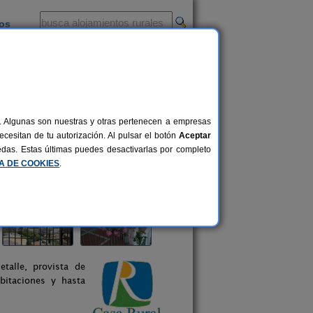
ios
-
al. Algunas son nuestras y otras pertenecen a empresas
cesitan de tu autorización. Al pulsar el botón
Aceptar
uedas. Estas últimas puedes desactivarlas por completo
CA DE COOKIES
.
talle, provista de
bitaciones y hasta