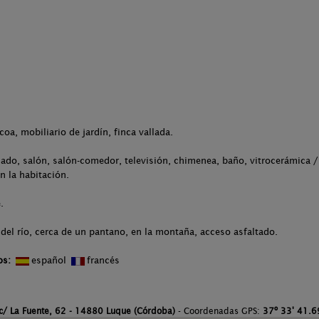
.
coa, mobiliario de jardín, finca vallada.
ado, salón, salón-comedor, televisión, chimenea, baño, vitrocerámica / 
n la habitación.
.
del río, cerca de un pantano, en la montaña, acceso asfaltado.
os:
español
francés
c/ La Fuente, 62 - 14880 Luque (Córdoba)
- Coordenadas GPS:
37º 33' 41.69