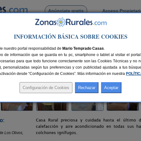
Anúnciate gratis
Acceso Propietar
Busca por pueblo
INFORMACIÓN BÁSICA SOBRE COOKIES
e
> El Balcón de Los Olivos
de nuestro portal responsabilidad de
Mario Temprado Casas
.
o de información que se guarda en tu pc, smartphone o tablet al visitar el port
ecesarias para que todo funcione correctamente son las Cookies Técnicas y no ne
rias), personalizadas según tus preferencias y con publicidad ajustada a tus búsq
nes
4-12 plazas
72 km de Córdoba
Compartir:
sactivación desde “Configuración de Cookies”. Más información en nuestra
POLÍTI
o:
Casa Rural preciosa y cuidada hasta el último de
calefacción y aire acondicionado en todas sus ha
colchones ignífugos.