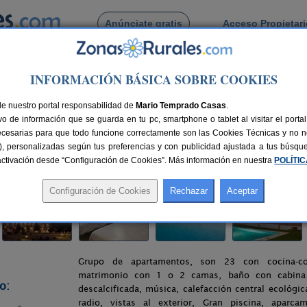
Anúnciate gratis
Acceso Propietar
Busca por pueblo
INFORMACIÓN BÁSICA SOBRE COOKIES
a
> Fuente de La Salud
de nuestro portal responsabilidad de
Mario Temprado Casas
.
o de información que se guarda en tu pc, smartphone o tablet al visitar el port
órdoba)
ecesarias para que todo funcione correctamente son las Cookies Técnicas y no ne
rias), personalizadas según tus preferencias y con publicidad ajustada a tus búsq
58 km de Córdoba
Compartir:
sactivación desde “Configuración de Cookies”. Más información en nuestra
POLÍTI
Grupo de apartamentos, son 23 con cocina-co
matrimonio con 1 o 2 camas, baño con cabina 
o:
descalcificada, música, calefacción central ecológica,
radio, vistas al exterior, Gran piscina, aparcam