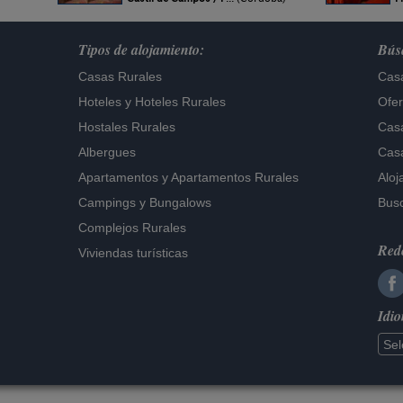
Tipos de alojamiento:
Búsq
Casas Rurales
Casa
Hoteles
y
Hoteles Rurales
Ofer
Hostales Rurales
Casa
Albergues
Casa
Apartamentos
y
Apartamentos Rurales
Aloj
Campings y Bungalows
Busc
Complejos Rurales
Rede
Viviendas turísticas
Idi