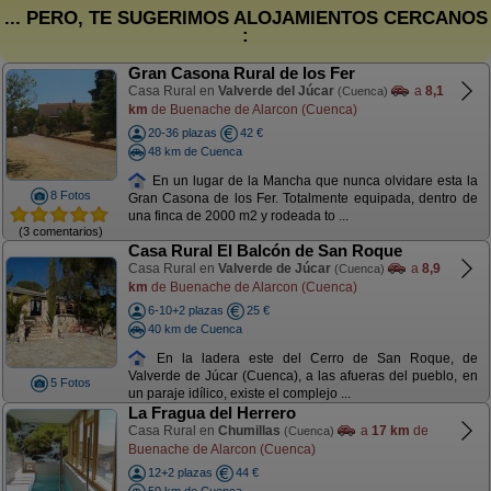
... PERO, TE SUGERIMOS ALOJAMIENTOS CERCANOS
:
Gran Casona Rural de los Fer
Casa Rural en
Valverde del Júcar
a
8,1
(Cuenca)
km
de Buenache de Alarcon (Cuenca)
20-36 plazas
42 €
48 km de Cuenca
En un lugar de la Mancha que nunca olvidare esta la
8 Fotos
Gran Casona de los Fer. Totalmente equipada, dentro de
una finca de 2000 m2 y rodeada to ...
(3 comentarios)
Casa Rural El Balcón de San Roque
Casa Rural en
Valverde de Júcar
a
8,9
(Cuenca)
km
de Buenache de Alarcon (Cuenca)
6-10+2 plazas
25 €
40 km de Cuenca
En la ladera este del Cerro de San Roque, de
Valverde de Júcar (Cuenca), a las afueras del pueblo, en
5 Fotos
un paraje idílico, existe el complejo ...
La Fragua del Herrero
Casa Rural en
Chumillas
a
17 km
de
(Cuenca)
Buenache de Alarcon (Cuenca)
12+2 plazas
44 €
50 km de Cuenca