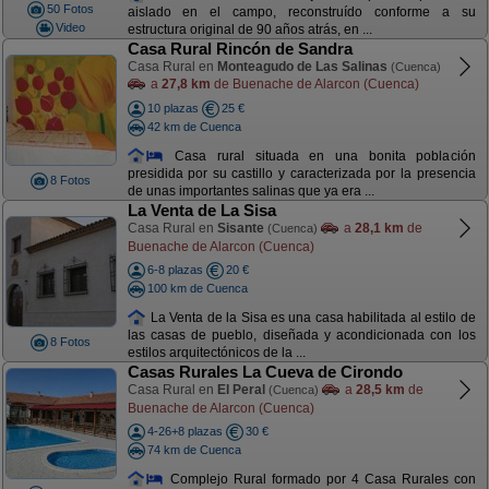
50 Fotos
aislado en el campo, reconstruído conforme a su
Video
estructura original de 90 años atrás, en ...
Casa Rural Rincón de Sandra
Casa Rural en
Monteagudo de Las Salinas
(Cuenca)
a
27,8 km
de Buenache de Alarcon (Cuenca)
10 plazas
25 €
42 km de Cuenca
Casa rural situada en una bonita población
presidida por su castillo y caracterizada por la presencia
8 Fotos
de unas importantes salinas que ya era ...
La Venta de La Sisa
Casa Rural en
Sisante
a
28,1 km
de
(Cuenca)
Buenache de Alarcon (Cuenca)
6-8 plazas
20 €
100 km de Cuenca
La Venta de la Sisa es una casa habilitada al estilo de
las casas de pueblo, diseñada y acondicionada con los
8 Fotos
estilos arquitectónicos de la ...
Casas Rurales La Cueva de Cirondo
Casa Rural en
El Peral
a
28,5 km
de
(Cuenca)
Buenache de Alarcon (Cuenca)
4-26+8 plazas
30 €
74 km de Cuenca
Complejo Rural formado por 4 Casa Rurales con