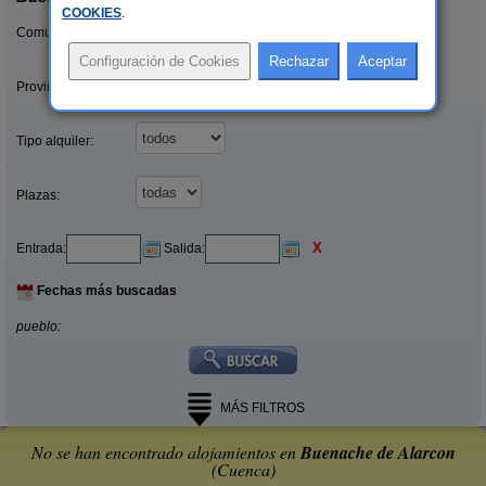
COOKIES
.
Comunidades:
Provincias/Islas:
Tipo alquiler:
Plazas:
X
Entrada:
Salida:
Fechas más buscadas
pueblo:
MÁS FILTROS
No se han encontrado alojamientos en
Buenache de Alarcon
(Cuenca)