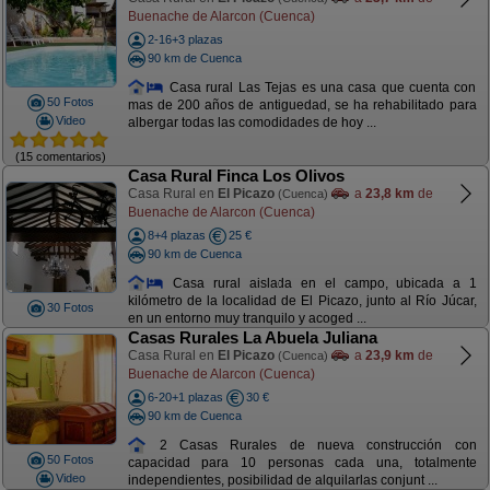
Buenache de Alarcon (Cuenca)
2-16+3 plazas
90 km de Cuenca
Casa rural Las Tejas es una casa que cuenta con
50 Fotos
mas de 200 años de antiguedad, se ha rehabilitado para
Video
albergar todas las comodidades de hoy ...
(15 comentarios)
Casa Rural Finca Los Olivos
Casa Rural en
El Picazo
a
23,8 km
de
(Cuenca)
Buenache de Alarcon (Cuenca)
8+4 plazas
25 €
90 km de Cuenca
Casa rural aislada en el campo, ubicada a 1
kilómetro de la localidad de El Picazo, junto al Río Júcar,
30 Fotos
en un entorno muy tranquilo y acoged ...
Casas Rurales La Abuela Juliana
Casa Rural en
El Picazo
a
23,9 km
de
(Cuenca)
Buenache de Alarcon (Cuenca)
6-20+1 plazas
30 €
90 km de Cuenca
2 Casas Rurales de nueva construcción con
50 Fotos
capacidad para 10 personas cada una, totalmente
Video
independientes, posibilidad de alquilarlas conjunt ...