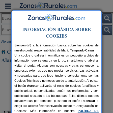
INFORMACIÓN BÁSICA SOBRE
COOKIES
Alojamientos
>
Castilla-La Mancha
>
Cuenca
> Buenache de Alarcon
Bienvenid@ a la información básica sobre las cookies de
Casas Rurales cerca de Buenache de
nuestro portal responsabilidad de
Mario Temprado Casas
.
Una cookie o galleta informática es un pequeño archivo de
Alarcon
información que se guarda en tu pc, smartphone o tablet al
visitar el portal. Algunas son nuestras y otras pertenecen a
empresas externas que nos prestan servicios. Las activadas
y necesarias para que todo funcione correctamente son las
Cookies Técnicas y no necesitan de tu autorización. Al pulsar
el botón
Aceptar
activarás el resto de cookies (analíticas y
publicitarias), personalizadas según tus preferencias y con
publicidad ajustada a tus búsquedas. Estas últimas puedes
Casas Rurales El Pinar
rs.
10-20+6 pers.
 €
40 €
El Picazo (Cuenca)
desde
desactivarlas por completo pulsando el botón
Rechazar
o
elegir su activación/desactivación desde “Configuración de
Cookies”. Más información en nuestra
POLÍTICA DE
Buscar