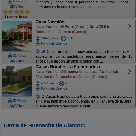
50 Fotos
encanto (1 casa para 8 personas y las otras 3 para 6
Video
personas cada una + supletorias), el comp ...
(9 comentarios)
Casa Navalón
Casa Rural en
El Peral
a
28,5 km
de
(Cuenca)
Buenache de Alarcon (Cuenca)
2-6+1 plazas
30 €
65 km de Cuenca
Casa rural de lujo muy amplia para 6 personas + 1
32 Fotos
supletoria (cama supletoria para niño/a menor de 11
Video
años), cuenta con un amplio salón con ...
Casas Rurales La Fuente Vieja
Casa Rural en
Villanueva de La Jara
a
(Cuenca)
29,4 km
de Buenache de Alarcon (Cuenca)
4-12 plazas
20 €
80 km de Cuenca
2 Casas Rurales para 6 personas cada una ubicadas
50 Fotos
en plena manchuela conquense, en Villanueva de la Jara,
Video
pueblo histórico dedicado al culti ...
Cerca de Buenache de Alarcon: