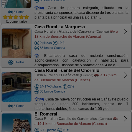
Casa de primera categoría, situada en la
8 Fotos
preserranía conquense, la casa dispone de tres plantas, la
planta baja principal es una sala diáfan ...
(1 comentario)
Casa Rural La Marquesa
Casa Rural en
Atalaya del Cañavate
a
(Cuenca)
17 km
de Buenache de Alarcon (Cuenca)
9 plazas
19 €
85 km de Cuenca
Encantadora casa de reciente construcción,
acondicionada con calefacción y habilitada para
8 Fotos
discapacitados. Dispone de 5 habitaciones, 4 de e ...
Casa Rural Fuente del Chorrillo
Casa Rural en
El Cañavate
a
17,5 km
(Cuenca)
de Buenache de Alarcon (Cuenca)
14-17+3 plazas
27 €
80 km de Cuenca
Casa de nueva construcción en el Cañavate pueblo
tranquilo de unos 200 habitantes, consta de 7
8 Fotos
habitaciones dobles, 5 con camas de 1.05 y do ...
El Romeral
Casa Rural en
Castillo de Garcimuñoz
(Cuenca)
a
19,1 km
de Buenache de Alarcon (Cuenca)
6-12 plazas
19 €