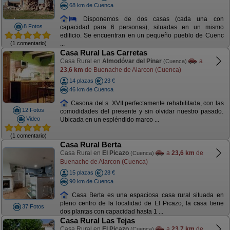
68 km de Cuenca
Disponemos de dos casas (cada una con
8 Fotos
capacidad para 6 personas), situadas en un mismo
edificio. Se encuentran en un pequeño pueblo de Cuenc
(1 comentario)
...
Casa Rural Las Carretas
Casa Rural en
Almodóvar del Pinar
a
(Cuenca)
23,6 km
de Buenache de Alarcon (Cuenca)
14 plazas
23 €
46 km de Cuenca
Casona del s. XVII perfectamente rehabilitada, con las
12 Fotos
comodidades del presente y sin olvidar nuestro pasado.
Video
Ubicada en un espléndido marco ...
(1 comentario)
Casa Rural Berta
Casa Rural en
El Picazo
a
23,6 km
de
(Cuenca)
Buenache de Alarcon (Cuenca)
15 plazas
28 €
90 km de Cuenca
Casa Berta es una espaciosa casa rural situada en
pleno centro de la localidad de El Picazo, la casa tiene
37 Fotos
dos plantas con capacidad hasta 1 ...
Casa Rural Las Tejas
Casa Rural en
El Picazo
a
23,7 km
de
(Cuenca)