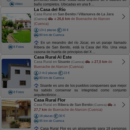
Video
baño completos. Ubicadas en una fi ...
La Casa del Río
Casa Rural en
San Benito / Villanueva de La Jara
a
26,6 km
de Buenache de Alarcon
(Cuenca)
(Cuenca)
13+1 plazas
30 €
80 km de Cuenca
En un meandro del río Júcar, en un paraje llamado
8 Fotos
Ribera de San Benito, está la Casa del Río. Una vieja
casona de huerta de principios del X ...
Casa Rural Al Este
Casa Rural en
Sisante
a
27,5 km
de
(Cuenca)
Buenache de Alarcon (Cuenca)
2-4+2 plazas
23 €
80 km de Cuenca
Sisante es uno de los pueblos conquenses que mejor
ha sabido conservar su integridad como conjunto
8 Fotos
arquitectónico ...
Casa Rural Flor
Casa Rural en
Ribera de San Benito
a
(Cuenca)
27,7 km
de Buenache de Alarcon (Cuenca)
18 plazas
30 €
95 km de Cuenca
Casa Rural Flor es un alojamiento para 18 personas