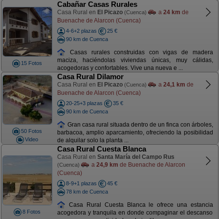
Cabañar Casas Rurales
Casa Rural en
El Picazo
a
24 km
de
(Cuenca)
Buenache de Alarcon (Cuenca)
4-6+2 plazas
25 €
90 km de Cuenca
Casas rurales construidas con vigas de madera
maciza, haciéndolas viviendas únicas, muy cálidas,
15 Fotos
acogedoras y confortables. Vive una nueva e ...
Casa Rural Dilamor
Casa Rural en
El Picazo
a
24,1 km
de
(Cuenca)
Buenache de Alarcon (Cuenca)
20-25+3 plazas
35 €
90 km de Cuenca
Gran casa rural situada dentro de un finca con árboles,
50 Fotos
barbacoa, amplio aparcamiento, ofreciendo la posibilidad
Video
de alquilar solo la planta ...
Casa Rural Cuesta Blanca
Casa Rural en
Santa María del Campo Rus
a
24,9 km
de Buenache de Alarcon
(Cuenca)
(Cuenca)
8-9+1 plazas
45 €
78 km de Cuenca
Casa Rural Cuesta Blanca le ofrece una estancia
8 Fotos
acogedora y tranquila en donde compaginar el descanso