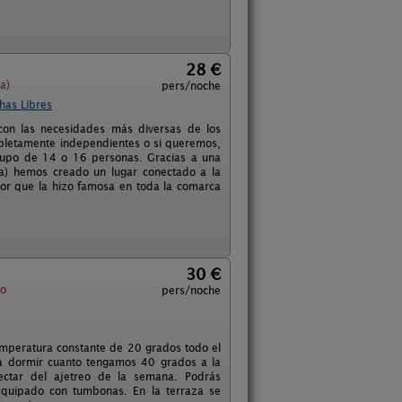
28 €
a)
pers/noche
has Libres
con las necesidades más diversas de los
mpletamente independientes o si queremos,
rupo de 14 o 16 personas. Gracias a una
ca) hemos creado un lugar conectado a la
dor que la hizo famosa en toda la comarca
30 €
ro
pers/noche
temperatura constante de 20 grados todo el
ara dormir cuanto tengamos 40 grados a la
nectar del ajetreo de la semana. Podrás
 equipado con tumbonas. En la terraza se