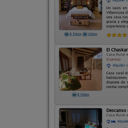
Alquiler 
Un oasis en 
Villaescusa 
una casa rur
gracia y ele
experiencia d
8 Fotos
Video
El Chaskarr
Casa Rural 
(Cuenca)
Alquiler 
Casa rural d
habitaciones
dispone de m
cocina compl
8 Fotos
Descanso 
Casa Rural 
Alquil