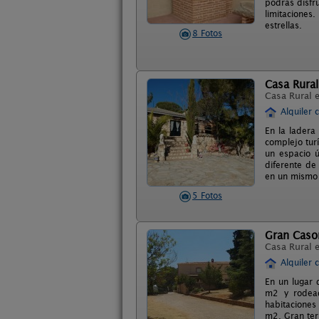
podrás disfr
limitaciones
estrellas.
8 Fotos
Casa Rural
Casa Rural 
Alquiler 
En la ladera
complejo turí
un espacio ú
diferente de
en un mismo 
5 Fotos
Gran Cason
Casa Rural 
Alquiler 
En un lugar 
m2 y rodead
habitaciones
m2. Gran ter