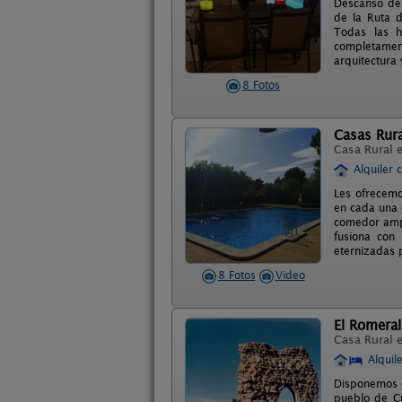
Descanso del
de la Ruta d
Todas las h
completament
arquitectura 
8 Fotos
Casas Rura
Casa Rural 
Alquiler 
Les ofrecemo
en cada una 
comedor ampl
fusiona con 
eternizadas p
8 Fotos
Video
El Romeral
Casa Rural 
Alquil
Disponemos d
pueblo de Cu