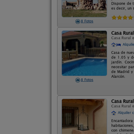
Dispone de t
es decir, un
8 Fotos
Casa Rural
Casa Rural 
Alquil
Casa de nuev
de 1.05 y d
jardín. Coci
necesitar pa
de Madrid y 
Alarcón.
8 Fotos
Casa Rura
Casa Rural 
Alquiler 
Encantadora
habitaciones
con chimenea