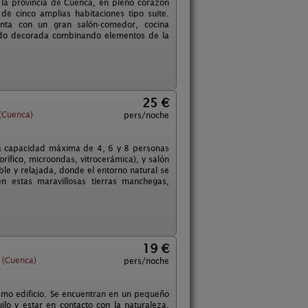
 la provincia de Cuenca, en pleno corazón
e cinco amplias habitaciones tipo suite.
enta con un gran salón-comedor, cocina
sido decorada combinando elementos de la
25 €
(Cuenca)
pers/noche
na capacidad máxima de 4, 6 y 8 personas
ífico, microondas, vitrocerámica), y salón
le y relajada, donde el entorno natural se
en estas maravillosas tierras manchegas,
19 €
 (Cuenca)
pers/noche
mo edificio. Se encuentran en un pequeño
lo y estar en contacto con la naturaleza.