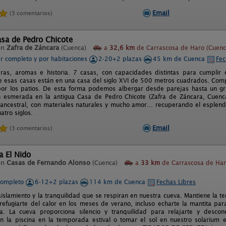
Email
(3 comentarios)
sa de Pedro Chicote
en
Zafra de Záncara
(Cuenca)
a
32,6 km
de Carrascosa de Haro (Cuenc
er completo y por habitaciones
2-20+2 plazas
45 km de Cuenca
Fec
as, aromas e historia. 7 casas, con capacidades distintas para cumplir 
de esas casas están en una casa del siglo XVI de 500 metros cuadrados. Co
por los patios. De esta forma podemos albergar desde parejas hasta un g
ón esmerada en la antigua Casa de Pedro Chicote (Zafra de Záncara, Cuen
ancestral, con materiales naturales y mucho amor... recuperando el esplen
atro siglos.
Email
(3 comentarios)
a El Nido
en
Casas de Fernando Alonso
(Cuenca)
a
33 km
de Carrascosa de Ha
completo
6-12+2 plazas
114 km de Cuenca
Fechas Libres
 aislamiento y la tranquilidad que se respiran en nuestra cueva. Mantiene la 
refugiarte del calor en los meses de verano, incluso echarte la mantita p
a. La cueva proporciona silencio y tranquilidad para relajarte y desco
en la piscina en la temporada estival o tomar el sol en nuestro solarium