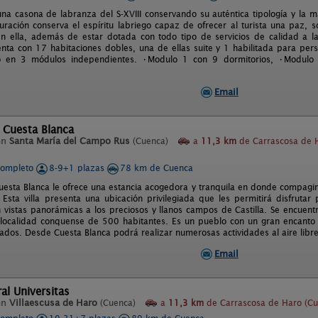
na casona de labranza del S-XVIII conservando su auténtica tipología y la m
auración conserva el espíritu labriego capaz de ofrecer al turista una paz, 
n ella, además de estar dotada con todo tipo de servicios de calidad a la
nta con 17 habitaciones dobles, una de ellas suite y 1 habilitada para per
do en 3 módulos independientes. •Modulo 1 con 9 dormitorios, •Modulo
Email
 Cuesta Blanca
en
Santa María del Campo Rus
(Cuenca)
a
11,3 km
de Carrascosa de 
completo
8-9+1 plazas
78 km de Cuenca
uesta Blanca le ofrece una estancia acogedora y tranquila en donde compagi
e. Esta villa presenta una ubicación privilegiada que les permitirá disfrut
n vistas panorámicas a los preciosos y llanos campos de Castilla. Se encuen
localidad conquense de 500 habitantes. Es un pueblo con un gran encanto
ados. Desde Cuesta Blanca podrá realizar numerosas actividades al aire libre
Email
ral Universitas
en
Villaescusa de Haro
(Cuenca)
a
11,3 km
de Carrascosa de Haro (Cu