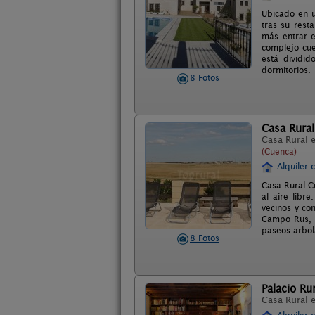
Ubicado en u
tras su rest
más entrar e
complejo cue
está dividi
dormitorios.
8 Fotos
Casa Rural
Casa Rural 
(Cuenca)
Alquiler 
Casa Rural C
al aire libr
vecinos y co
Campo Rus, 
paseos arbol
8 Fotos
Palacio Ru
Casa Rural 