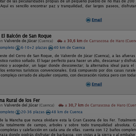
utar de las peculiaridades propias de un pequeño pueblo de no mas de 200 
. Aquí es sencillo encontrar paz y tranquilidad, dar largos paseos, disfrut
Email
 El Balcón de San Roque
en
Valverde de Júcar
(Cuenca)
a
30,6 km
de Carrascosa de Haro (Cuen
completo
6-10+2 plazas
40 km de Cuenca
 este del Cerro de San Roque, de Valverde de Júcar (Cuenca), a las afueras d
stico rustico soñado. El lugar perfecto para hacer un alto, descansar y disfru
nico y acogedor, un lugar donde desconectar; la alternativa ideal para el
 los entornos turísticos convencionales. Está compuesto por dos casas rura
complejo cerrado de alquiler conjunto, con decoración rústica pero con toda
Email
a Rural de los Fer
en
Valverde del Júcar
(Cuenca)
a
30,7 km
de Carrascosa de Haro (Cuen
completo
20-36 plazas
48 km de Cuenca
de la Mancha que nunca olvidare esta la Gran Casona de los Fer. Totalmen
a totalmente de campo, arboles y sobre todo tranquilidad absoluta. 
 completas y calefacción en cada una de ellas. cuenta con 12 baños comple
raza donde podrás disfrutar de barbacoa, con vistas a la sierra y al embalse