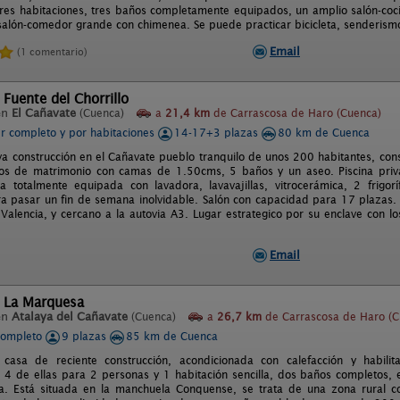
res habitaciones, tres baños completamente equipados, un amplio salón-cocin
 salón-comedor grande con chimenea. Se puede practicar bicicleta, senderismo
Email
(1 comentario)
 Fuente del Chorrillo
en
El Cañavate
(Cuenca)
a
21,4 km
de Carrascosa de Haro (Cuenca)
er completo y por habitaciones
14-17+3 plazas
80 km de Cuenca
a construcción en el Cañavate pueblo tranquilo de unos 200 habitantes, con
os de matrimonio con camas de 1.50cms, 5 baños y un aseo. Piscina priva
na totalmente equipada con lavadora, lavavajillas, vitrocerámica, 2 frigo
ra pasar un fin de semana inolvidable. Salón con capacidad para 17 plazas
Valencia, y cercano a la autovia A3. Lugar estrategico por su enclave con l
Email
l La Marquesa
en
Atalaya del Cañavate
(Cuenca)
a
26,7 km
de Carrascosa de Haro (C
completo
9 plazas
85 km de Cuenca
 casa de reciente construcción, acondicionada con calefacción y habil
, 4 de ellas para 2 personas y 1 habitación sencilla, dos baños completos,
. Está situada en la manchuela Conquense, se trata de una zona rural con