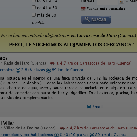
de 31 a 40
Entrada:
-
Sal
de 41 a 50
Fechas más buscadas
más de 50
pueblo:
No se han encontrado alojamientos en
Carrascosa de Haro
(Cuenca)
... PERO, TE SUGERIMOS ALOJAMIENTOS CERCANOS :
eros
en
Rada de Haro
(Cuenca)
a
4,7 km
de Carrascosa de Haro (Cuenca)
completo
2-8+8 plazas
89 km de Cuenca
ural situada en el interior de una finca privada de 512 ha rodeada de m
 ( 2 suites + 2 dobles ). Todas las habitaciones tienen baño independiente
has, chorros de agua, aseo y sauna (precio no incluido en el alquiler). La 
ona de comedor con barra de bar y frigorífico. En el exterior, piscina, ba
actividades complementarias.
Email
 Villar
en
Villar de La Encina
(Cuenca)
a
4,7 km
de Carrascosa de Haro (Cuen
er completo y por habitaciones
6-40+10 plazas
80 km de Cuenca