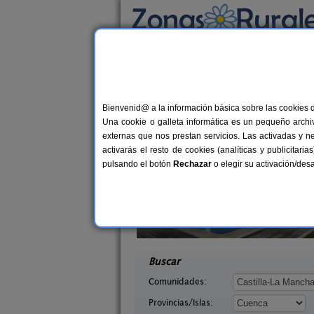
Busca por alojamiento
Alojamientos
>
Castilla-La Mancha
>
Cuenca
>
Casas Rurales cerca
Bienvenid@ a la información básica sobre las cookies 
Una cookie o galleta informática es un pequeño archiv
externas que nos prestan servicios. Las activadas y n
activarás el resto de cookies (analíticas y publicita
pulsando el botón
Rechazar
o elegir su activación/de
El Pinar
La Casa de La Posada
10-20+6 pers.
3-1
40 €
uenca)
Ribagorda (Cuenca)
desde
desd
Buscar
Comunidades:
Provincias/Islas: