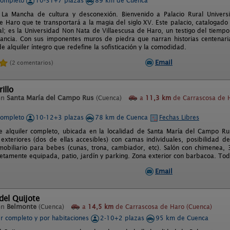
completo
10-31+7 plazas
89 km de Cuenca
La Mancha de cultura y desconexión. Bienvenido a Palacio Rural Universi
de Haro que te transportará a la magia del siglo XV. Este palacio, catalogado
al; es la Universidad Non Nata de Villaescusa de Haro, un testigo del tiempo 
gancia. Con sus imponentes muros de piedra que narran historias centenarias
e alquiler íntegro que redefine la sofisticación y la comodidad.
Email
(2 comentarios)
illo
en
Santa María del Campo Rus
(Cuenca)
a
11,3 km
de Carrascosa de 
completo
10-12+3 plazas
78 km de Cuenca
Fechas Libres
e alquiler completo, ubicada en la localidad de Santa María del Campo R
 exteriores (dos de ellas accesibles) con camas individuales, posibilidad 
obiliario para bebes (cunas, trona, cambiador, etc). Salón con chimenea, 
etamente equipada, patio, jardín y parking. Zona exterior con barbacoa. Toda
Email
del Quijote
en
Belmonte
(Cuenca)
a
14,5 km
de Carrascosa de Haro (Cuenca)
er completo y por habitaciones
2-10+2 plazas
95 km de Cuenca