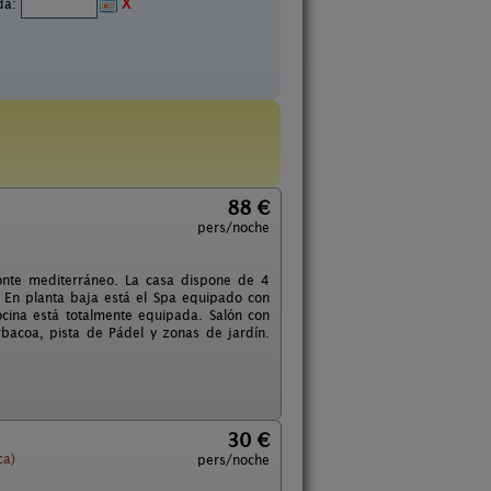
ida:
X
88 €
pers/noche
onte mediterráneo. La casa dispone de 4
. En planta baja está el Spa equipado con
cocina está totalmente equipada. Salón con
rbacoa, pista de Pádel y zonas de jardín.
30 €
ca)
pers/noche