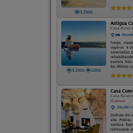
8 Fotos
Antigua Ca
Casa Rural 
Alquil
Fuego, mader
viajeros. 4 
conectadas 
rehabilitaci
esencia más 
los últimos cu
8 Fotos
Video
Casa Cuev
Casa Rural 
(Cuenca)
Alquiler 
Disfruta del
año. Podrás 
sombra fuer
refrescarte 