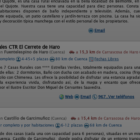
 Quijote, es una casa rural enclavada en la bella localidad de Belmonte, en
el Quijote. Nuestra casa tiene una capacidad para diez personas. Consta d
abitaciones disponen de baño independiente y televisión. Además, cu
e equipada, un patio castellano y jardín-terraza con piscina. La casa ha 
y decoración típica manchega con el estilo personal de los propietarios.
Email
les CTR El Cerrete de Haro
en
Fuentelespino de Haro
(Cuenca)
a
15,3 km
de Carrascosa de Haro 
completo
4-45+5 plazas
80 km de Cuenca
Fechas Libres
s 7 Casas Rurales con **** Estrellas Verdes, totalmente equipados para u
de ellas: 2 dormitorios, Baño con ducha con acabado en madera, cocina (frigor
io con Chimenea. Les ofrece la posibilidad de disfrutar una estancia agradab
la experiencia vivida, disfrutando así, de la magia y encanto que ofrec
or el Ilustre Escritor Don Miguel de Cervantes Saavedra.
Web
Email
967..Ver teléfonos
en
Castillo de Garcimuñoz
(Cuenca)
a
15,4 km
de Carrascosa de Haro
er completo y por habitaciones
6-12 plazas
68 km de Cuenca
e dos casas (cada una con capacidad para 6 personas), situadas en un mis
enca, Castillo de Garcimuñoz, donde podra disfrutar de un entorno tranqui