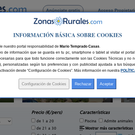
Anúnciate gratis
Acceso Propietar
Busca por pueblo
INFORMACIÓN BÁSICA SOBRE COOKIES
 Carrascosa de Haro
 de Carrascosa de Haro
de nuestro portal responsabilidad de
Mario Temprado Casas
.
o de información que se guarda en tu pc, smartphone o tablet al visitar el port
ecesarias para que todo funcione correctamente son las Cookies Técnicas y no ne
rias), personalizadas según tus preferencias y con publicidad ajustada a tus búsq
sactivación desde “Configuración de Cookies”. Más información en nuestra
POLÍTI
Casa Rural Berta
2 pers.
15 pers.
22 €
28 €
El Picazo (Cuenca)
Vi
e
desde
Precio (€/pers)
Características
de 1 a 20
Piscina
Admite animales
de 21 a 30
Mostrar más características