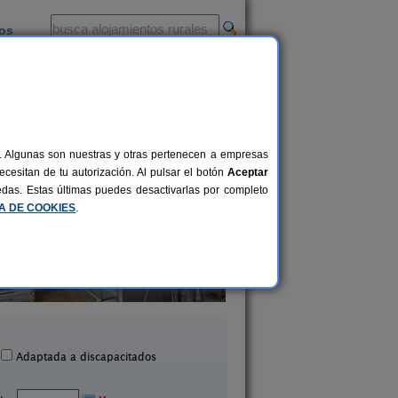
ios
-
al. Algunas son nuestras y otras pertenecen a empresas
cesitan de tu autorización. Al pulsar el botón
Aceptar
uedas. Estas últimas puedes desactivarlas por completo
CA DE COOKIES
.
Casa Rural Las Aldabas
Casa Rural Las Te
30+12 pers.
25 €
llanueva de la Jara (Cuenca)
El Picazo (Cuenca
desde
Adaptada a discapacitados