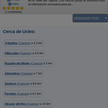
en el Valle del Tajuña. Con mucho gusto te daremos toda
Video
la información necesaria para qu ...
(1 comentario)
Cerca de Ucles:
Tribaldos
(Cuenca)
a 3,3 km
Villarrubio
(Cuenca)
a 4,9 km
Rozalen del Monte
(Cuenca)
a 5 km
Almendros
(Cuenca)
a 7 km
Saelices
(Cuenca)
a 8,6 km
Paredes
(Cuenca)
a 9,2 km
Alcazar del Rey
(Cuenca)
a 10 km