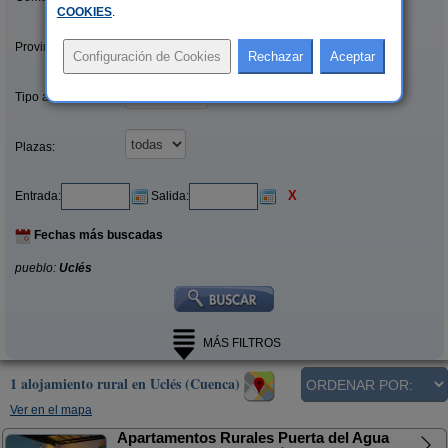
COOKIES
.
Provincias/Islas:
Tipo alquiler:
Plazas:
X
Entrada:
Salida:
Fechas más buscadas
pueblo:
Uclés
MÁS FILTROS
1 alojamiento rural en Uclés (Cuenca)
Ver en el mapa
Apartamentos Rurales Puerta del Agua