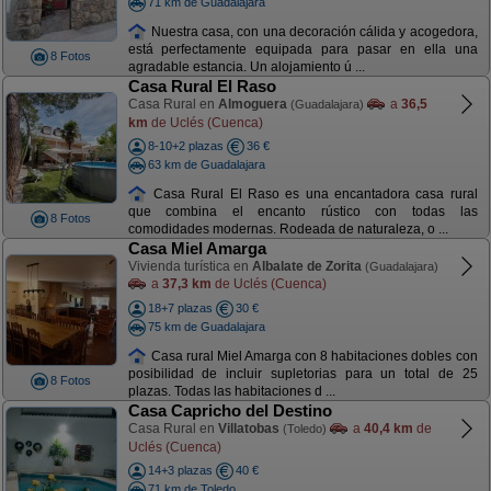
71 km de Guadalajara
Nuestra casa, con una decoración cálida y acogedora,
está perfectamente equipada para pasar en ella una
8 Fotos
agradable estancia. Un alojamiento ú ...
Casa Rural El Raso
Casa Rural en
Almoguera
a
36,5
(Guadalajara)
km
de Uclés (Cuenca)
8-10+2 plazas
36 €
63 km de Guadalajara
Casa Rural El Raso es una encantadora casa rural
que combina el encanto rústico con todas las
8 Fotos
comodidades modernas. Rodeada de naturaleza, o ...
Casa Miel Amarga
Vivienda turística en
Albalate de Zorita
(Guadalajara)
a
37,3 km
de Uclés (Cuenca)
18+7 plazas
30 €
75 km de Guadalajara
Casa rural Miel Amarga con 8 habitaciones dobles con
posibilidad de incluir supletorias para un total de 25
8 Fotos
plazas. Todas las habitaciones d ...
Casa Capricho del Destino
Casa Rural en
Villatobas
a
40,4 km
de
(Toledo)
Uclés (Cuenca)
14+3 plazas
40 €
71 km de Toledo