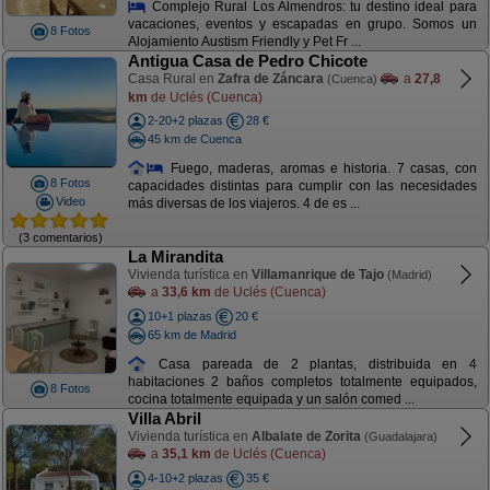
Complejo Rural Los Almendros: tu destino ideal para
vacaciones, eventos y escapadas en grupo. Somos un
8 Fotos
Alojamiento Austism Friendly y Pet Fr ...
Antigua Casa de Pedro Chicote
Casa Rural en
Zafra de Záncara
a
27,8
(Cuenca)
km
de Uclés (Cuenca)
2-20+2 plazas
28 €
45 km de Cuenca
Fuego, maderas, aromas e historia. 7 casas, con
8 Fotos
capacidades distintas para cumplir con las necesidades
Video
más diversas de los viajeros. 4 de es ...
(3 comentarios)
La Mirandita
Vivienda turística en
Villamanrique de Tajo
(Madrid)
a
33,6 km
de Uclés (Cuenca)
10+1 plazas
20 €
65 km de Madrid
Casa pareada de 2 plantas, distribuida en 4
habitaciones 2 baños completos totalmente equipados,
8 Fotos
cocina totalmente equipada y un salón comed ...
Villa Abril
Vivienda turística en
Albalate de Zorita
(Guadalajara)
a
35,1 km
de Uclés (Cuenca)
4-10+2 plazas
35 €