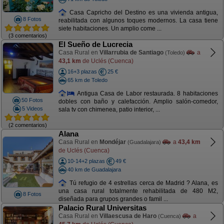
Casa Capricho del Destino es una vivienda antigua,
8 Fotos
reabilitada con algunos toques modernos. La casa tiene
siete habitaciones. Un amplio come ...
(3 comentarios)
El Sueño de Lucrecia
Casa Rural en
Villarrubia de Santiago
a
(Toledo)
43,1 km
de Uclés (Cuenca)
16+3 plazas
25 €
65 km de Toledo
Antigua Casa de Labor restaurada. 8 habitaciones
50 Fotos
dobles con baño y calefacción. Amplio salón-comedor,
5 Videos
sala tv con chimenea, patio interior, ...
(2 comentarios)
Alana
Casa Rural en
Mondéjar
a
43,4 km
(Guadalajara)
de Uclés (Cuenca)
10-14+2 plazas
49 €
40 km de Guadalajara
Tú refugio de 4 estrellas cerca de Madrid ? Alana, es
una casa rural totalmente rehabilitada de 480 M2,
8 Fotos
diseñada para grupos grandes o famil ...
Palacio Rural Universitas
Casa Rural en
Villaescusa de Haro
a
(Cuenca)