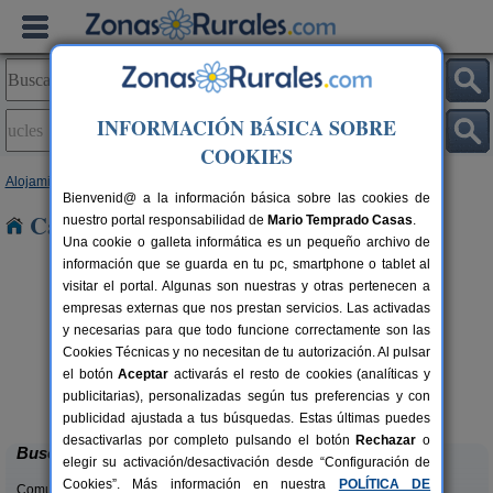
INFORMACIÓN BÁSICA SOBRE
COOKIES
Alojamientos
>
Castilla-La Mancha
>
Cuenca
> Uclés
Bienvenid@ a la información básica sobre las cookies de
Casas Rurales en Uclés
nuestro portal responsabilidad de
Mario Temprado Casas
.
Una cookie o galleta informática es un pequeño archivo de
información que se guarda en tu pc, smartphone o tablet al
visitar el portal. Algunas son nuestras y otras pertenecen a
empresas externas que nos prestan servicios. Las activadas
y necesarias para que todo funcione correctamente son las
Cookies Técnicas y no necesitan de tu autorización. Al pulsar
el botón
Aceptar
activarás el resto de cookies (analíticas y
Casas Rurales El Pinar
rs.
10-20+6 pers.
publicitarias), personalizadas según tus preferencias y con
 €
40 €
El Picazo (Cuenca)
desde
publicidad ajustada a tus búsquedas. Estas últimas puedes
desactivarlas por completo pulsando el botón
Rechazar
o
Buscar
elegir su activación/desactivación desde “Configuración de
Cookies”. Más información en nuestra
POLÍTICA DE
Comunidades: