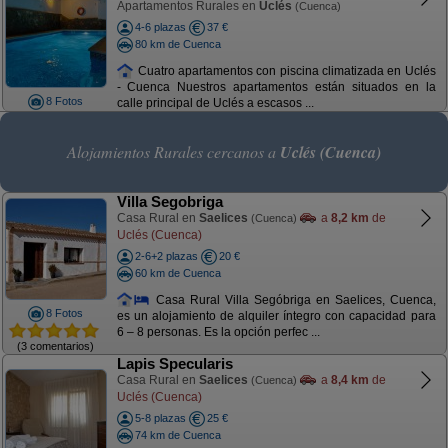
Apartamentos Rurales en
Uclés
(Cuenca)
4-6 plazas
37 €
80 km de Cuenca
Cuatro apartamentos con piscina climatizada en Uclés
- Cuenca Nuestros apartamentos están situados en la
8 Fotos
calle principal de Uclés a escasos ...
Alojamientos Rurales cercanos a
Uclés (Cuenca)
Villa Segobriga
Casa Rural en
Saelices
a
8,2 km
de
(Cuenca)
Uclés (Cuenca)
2-6+2 plazas
20 €
60 km de Cuenca
Casa Rural Villa Segóbriga en Saelices, Cuenca,
8 Fotos
es un alojamiento de alquiler íntegro con capacidad para
6 – 8 personas. Es la opción perfec ...
(3 comentarios)
Lapis Specularis
Casa Rural en
Saelices
a
8,4 km
de
(Cuenca)
Uclés (Cuenca)
5-8 plazas
25 €
74 km de Cuenca