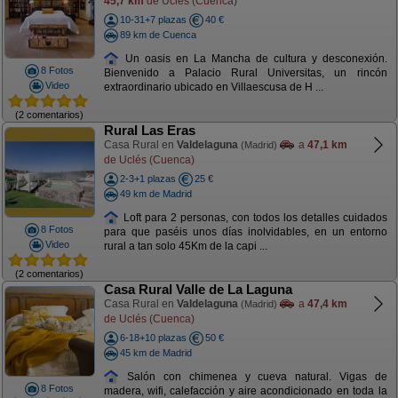
45,7 km
de Uclés (Cuenca)
10-31+7 plazas
40 €
89 km de Cuenca
Un oasis en La Mancha de cultura y desconexión.
8 Fotos
Bienvenido a Palacio Rural Universitas, un rincón
Video
extraordinario ubicado en Villaescusa de H ...
(2 comentarios)
Rural Las Eras
Casa Rural en
Valdelaguna
a
47,1 km
(Madrid)
de Uclés (Cuenca)
2-3+1 plazas
25 €
49 km de Madrid
Loft para 2 personas, con todos los detalles cuidados
8 Fotos
para que paséis unos días inolvidables, en un entorno
Video
rural a tan solo 45Km de la capi ...
(2 comentarios)
Casa Rural Valle de La Laguna
Casa Rural en
Valdelaguna
a
47,4 km
(Madrid)
de Uclés (Cuenca)
6-18+10 plazas
50 €
45 km de Madrid
Salón con chimenea y cueva natural. Vigas de
8 Fotos
madera, wifi, calefacción y aire acondicionado en toda la