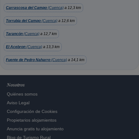
Carrascosa del Campo
(Cuenca)
a 12,3 km
Torrubia del Campo
(Cuenca)
a 12,6 km
Tarancón
(Cuenca)
a 12,7 km
El Acebron
(Cuenca)
a 13,3 km
Fuente de Pedro Naharro
(Cuenca)
a 14,1 km
Nosotros
Quiénes somos
Aviso Legal
Configuración de Cookies
Propietarios alojamientos
Anuncia gratis tu alojamiento
Blog de Turismo Rural