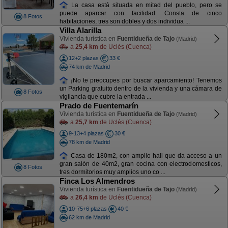
La casa está situada en mitad del pueblo, pero se
puede aparcar con facilidad. Consta de cinco
8 Fotos
habitaciones, tres son dobles y dos individua ...
Villa Alarilla
Vivienda turística en
Fuentidueña de Tajo
(Madrid)
a
25,4 km
de Uclés (Cuenca)
12+2 plazas
33 €
74 km de Madrid
¡No te preocupes por buscar aparcamiento! Tenemos
un Parking gratuito dentro de la vivienda y una cámara de
8 Fotos
vigilancia que cubre la entrada ...
Prado de Fuentemarín
Vivienda turística en
Fuentidueña de Tajo
(Madrid)
a
25,7 km
de Uclés (Cuenca)
9-13+4 plazas
30 €
78 km de Madrid
Casa de 180m2, con amplio hall que da acceso a un
gran salón de 40m2, gran cocina con electrodomesticos,
8 Fotos
tres dormitorios muy amplios uno co ...
Finca Los Almendros
Vivienda turística en
Fuentidueña de Tajo
(Madrid)
a
26,4 km
de Uclés (Cuenca)
10-75+6 plazas
40 €
62 km de Madrid