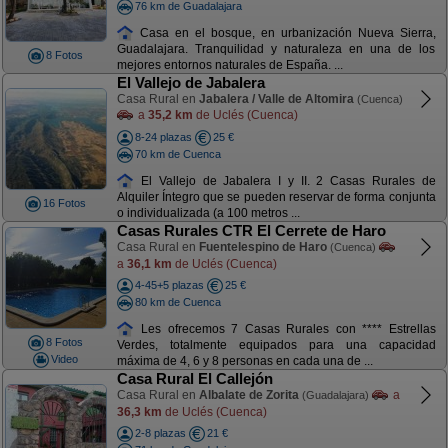
76 km de Guadalajara
Casa en el bosque, en urbanización Nueva Sierra,
Guadalajara. Tranquilidad y naturaleza en una de los
8 Fotos
mejores entornos naturales de España. ...
El Vallejo de Jabalera
Casa Rural en
Jabalera / Valle de Altomira
(Cuenca)
a
35,2 km
de Uclés (Cuenca)
8-24 plazas
25 €
70 km de Cuenca
El Vallejo de Jabalera I y II. 2 Casas Rurales de
Alquiler Íntegro que se pueden reservar de forma conjunta
16 Fotos
o individualizada (a 100 metros ...
Casas Rurales CTR El Cerrete de Haro
Casa Rural en
Fuentelespino de Haro
(Cuenca)
a
36,1 km
de Uclés (Cuenca)
4-45+5 plazas
25 €
80 km de Cuenca
Les ofrecemos 7 Casas Rurales con **** Estrellas
8 Fotos
Verdes, totalmente equipados para una capacidad
Video
máxima de 4, 6 y 8 personas en cada una de ...
Casa Rural El Callejón
Casa Rural en
Albalate de Zorita
a
(Guadalajara)
36,3 km
de Uclés (Cuenca)
2-8 plazas
21 €