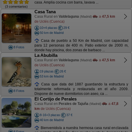
casa. Amplia cocina con barra, lavava ...
(3 comentarios)
Casa Tana
Casa Rural en
Valdelaguna
a
47,5 km
(Madrid)
de Uclés (Cuenca)
10+4 plazas
29 €
50 km de Madrid
Casa de pueblo a 50 Km de Madrid, con capacidad
para 12 personas de 400 m. Patio exterior de 2000 m,
8 Fotos
donde hay piscina, dos zonas de barbaco ...
La Abubilla
Casa Rural en
Valdelaguna
a
47,5 km
(Madrid)
de Uclés (Cuenca)
19 plazas
26 €
53 km de Madrid
Casa que data del 1887 guardando la estructura y
totalmente reformada y restaurada en el año 2009.
8 Fotos
Dispone de nueve dormitorios con aseo, ca ...
El Cortijo de Perales
Casa Rural en
Perales de Tajuña
a
47,8
(Madrid)
km
de Uclés (Cuenca)
8-16+3 plazas
37 €
40 km de Madrid
Bienvenido/a a nuestra hermosa casa rural enclavada
8 Fotos