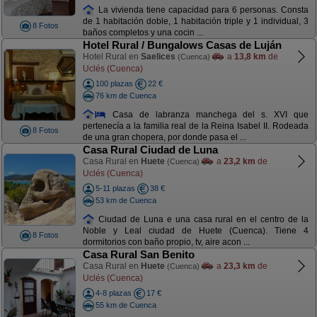
La vivienda tiene capacidad para 6 personas. Consta
de 1 habitación doble, 1 habitación triple y 1 individual, 3
8 Fotos
baños completos y una cocin ...
Hotel Rural / Bungalows Casas de Luján
Hotel Rural en
Saelices
a
13,8 km
de
(Cuenca)
Uclés (Cuenca)
100 plazas
22 €
76 km de Cuenca
Casa de labranza manchega del s. XVI que
pertenecía a la familia real de la Reina Isabel II. Rodeada
8 Fotos
de una gran chopera, por donde pasa el ...
Casa Rural Ciudad de Luna
Casa Rural en
Huete
a
23,2 km
de
(Cuenca)
Uclés (Cuenca)
5-11 plazas
38 €
53 km de Cuenca
Ciudad de Luna e una casa rural en el centro de la
Noble y Leal ciudad de Huete (Cuenca). Tiene 4
8 Fotos
dormitorios con baño propio, tv, aire acon ...
Casa Rural San Benito
Casa Rural en
Huete
a
23,3 km
de
(Cuenca)
Uclés (Cuenca)
4-8 plazas
17 €
55 km de Cuenca