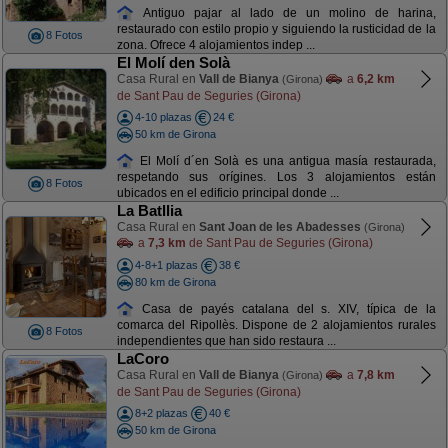
Antiguo pajar al lado de un molino de harina,
restaurado con estilo propio y siguiendo la rusticidad de la
8 Fotos
zona. Ofrece 4 alojamientos indep ...
El Molí den Solà
Casa Rural en
Vall de Bianya
a
6,2 km
(Girona)
de Sant Pau de Seguries (Girona)
4-10 plazas
24 €
50 km de Girona
El Molí d´en Solà es una antigua masía restaurada,
respetando sus orígines. Los 3 alojamientos están
8 Fotos
ubicados en el edificio principal donde ...
La Batllia
Casa Rural en
Sant Joan de les Abadesses
(Girona)
a
7,3 km
de Sant Pau de Seguries (Girona)
4-8+1 plazas
38 €
80 km de Girona
Casa de payés catalana del s. XIV, típica de la
comarca del Ripollès. Dispone de 2 alojamientos rurales
8 Fotos
independientes que han sido restaura ...
LaCoro
Casa Rural en
Vall de Bianya
a
7,8 km
(Girona)
de Sant Pau de Seguries (Girona)
8+2 plazas
40 €
50 km de Girona