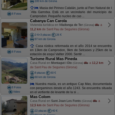
100 km de Girona
Masia del Pirineo Catalán, junto al Parc Natural de l
´Alta Garrotxa. Está en un vecindario del municipio de
8 Fotos
Camprodon. Pequeño nucleo de cas ...
Cabanya Can Carola
Vivienda turística en
Vilallonga de Ter
a
(Girona)
11,2 km
de Sant Pau de Seguries (Girona)
2-6+3 plazas
26 €
97 km de Girona
Casa rústica reformada en el año 2014 se encuentra
en 13km de Camprodon, 9km de Setcases y 25km de la
8 Fotos
estación de esquí Vallter 2000. Sentir ...
Turisme Rural Mas Pineda
Casa Rural en
Montagut i Oix
a
12,2 km
(Girona)
de Sant Pau de Seguries (Girona)
8 plazas
60 €
60 km de Girona
Nuestra masía, es un antiguo Cap Mas, documentada
8 Fotos
con pergaminos desde el año 1243. Se encuentra situada
Video
en el vertiente de levante de la si ...
Mas Colom
Casa Rural en
Sant Joan Les Fonts
a
(Girona)
12,5 km
de Sant Pau de Seguries (Girona)
22 plazas
40 €
59 km de Girona