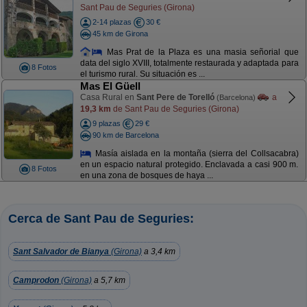
Sant Pau de Seguries (Girona)
2-14 plazas
30 €
45 km de Girona
Mas Prat de la Plaza es una masia señorial que
data del siglo XVIII, totalmente restaurada y adaptada para
8 Fotos
el turismo rural. Su situación es ...
Mas El Güell
Casa Rural en
Sant Pere de Torelló
a
(Barcelona)
19,3 km
de Sant Pau de Seguries (Girona)
9 plazas
29 €
90 km de Barcelona
Masía aislada en la montaña (sierra del Collsacabra)
en un espacio natural protegido. Enclavada a casi 900 m.
8 Fotos
en una zona de bosques de haya ...
Cerca de Sant Pau de Seguries:
Sant Salvador de Bianya
(Girona)
a 3,4 km
Camprodon
(Girona)
a 5,7 km