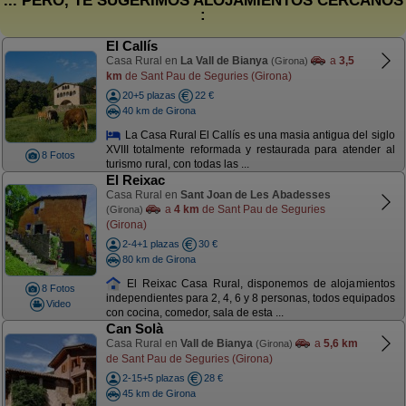
... PERO, TE SUGERIMOS ALOJAMIENTOS CERCANOS
:
El Callís
Casa Rural en
La Vall de Bianya
a
3,5
(Girona)
km
de Sant Pau de Seguries (Girona)
20+5 plazas
22 €
40 km de Girona
La Casa Rural El Callís es una masia antigua del siglo
XVIII totalmente reformada y restaurada para atender al
8 Fotos
turismo rural, con todas las ...
El Reixac
Casa Rural en
Sant Joan de Les Abadesses
a
4 km
de Sant Pau de Seguries
(Girona)
(Girona)
2-4+1 plazas
30 €
80 km de Girona
El Reixac Casa Rural, disponemos de alojamientos
8 Fotos
independientes para 2, 4, 6 y 8 personas, todos equipados
Video
con cocina, comedor, sala de esta ...
Can Solà
Casa Rural en
Vall de Bianya
a
5,6 km
(Girona)
de Sant Pau de Seguries (Girona)
2-15+5 plazas
28 €
45 km de Girona