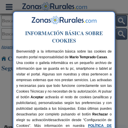
INFORMACIÓN BÁSICA SOBRE
COOKIES
Alojamientos
>
Cataluña
>
Girona
> Sant Pau de Seguries
Bienvenid@ a la información básica sobre las cookies de
Casas Rurales cerca de Sant Pau de
nuestro portal responsabilidad de
Mario Temprado Casas
.
Una cookie o galleta informática es un pequeño archivo de
Seguries
información que se guarda en tu pc, smartphone o tablet al
visitar el portal. Algunas son nuestras y otras pertenecen a
empresas externas que nos prestan servicios. Las activadas
y necesarias para que todo funcione correctamente son las
Cookies Técnicas y no necesitan de tu autorización. Al pulsar
el botón
Aceptar
activarás el resto de cookies (analíticas y
publicitarias), personalizadas según tus preferencias y con
publicidad ajustada a tus búsquedas. Estas últimas puedes
Can Marc
rs.
2-12 pers.
 €
33 €
Massanes (Girona)
desde
desactivarlas por completo pulsando el botón
Rechazar
o
elegir su activación/desactivación desde “Configuración de
Cookies”. Más información en nuestra
POLÍTICA DE
Buscar