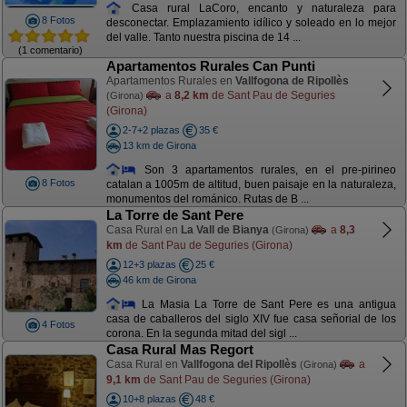
Casa rural LaCoro, encanto y naturaleza para
8 Fotos
desconectar. Emplazamiento idílico y soleado en lo mejor
del valle. Tanto nuestra piscina de 14 ...
(1 comentario)
Apartamentos Rurales Can Punti
Apartamentos Rurales en
Vallfogona de Ripollès
a
8,2 km
de Sant Pau de Seguries
(Girona)
(Girona)
2-7+2 plazas
35 €
13 km de Girona
Son 3 apartamentos rurales, en el pre-pirineo
8 Fotos
catalan a 1005m de altitud, buen paisaje en la naturaleza,
monumentos del románico. Rutas de B ...
La Torre de Sant Pere
Casa Rural en
La Vall de Bianya
a
8,3
(Girona)
km
de Sant Pau de Seguries (Girona)
12+3 plazas
25 €
46 km de Girona
La Masia La Torre de Sant Pere es una antigua
casa de caballeros del siglo XIV fue casa señorial de los
4 Fotos
corona. En la segunda mitad del sigl ...
Casa Rural Mas Regort
Casa Rural en
Vallfogona del Ripollès
a
(Girona)
9,1 km
de Sant Pau de Seguries (Girona)
10+8 plazas
48 €