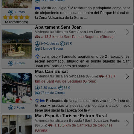
Masia del siglo XIV restaurada y adaptada como casa
8 Fotos
de alojamiento rural, situada dentro del Parque Natural de
la Zona Volcánica de la Garro ...
(3 comentarios)
Apartament Sant Joan
Vivienda turística en
Sant Joan Les Fonts
(Girona)
a
13,2 km
de Sant Pau de Seguries (Girona)
2-4+1 plazas
25 €
5 km de Girona
Luminoso y tranquilo apartamento de 2 habitaciones,
recién reformado, situado en el bonito plueblo de Sant
8 Fotos
Joan les Fonts, dentro del parque ...
Mas Can Buixat
Vivienda turística en
Setcases
a
13,7
(Girona)
km
de Sant Pau de Seguries (Girona)
2-30 plazas
36 €
97 km de Girona
Rodeados de la naturaleza más viva del Pirineo de
Girona y gracias a nuestra privilegiada situación, sólo
8 Fotos
tiene que sacar la cabeza por la v ...
Mas Espuña Turisme Entorn Rural
Vivienda turística en
Begudà / Sant Joan Les Fonts
a
15,5 km
de Sant Pau de Seguries
(Girona)
(Girona)