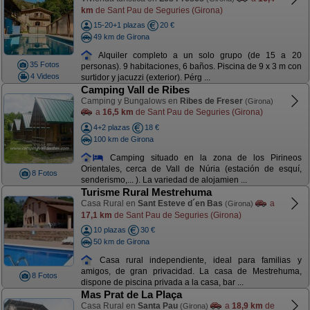
km
de Sant Pau de Seguries (Girona)
15-20+1 plazas
20 €
49 km de Girona
Alquiler completo a un solo grupo (de 15 a 20
35 Fotos
personas). 9 habitaciones, 6 baños. Piscina de 9 x 3 m con
4 Videos
surtidor y jacuzzi (exterior). Pérg ...
Camping Vall de Ribes
Camping y Bungalows en
Ribes de Freser
(Girona)
a
16,5 km
de Sant Pau de Seguries (Girona)
4+2 plazas
18 €
100 km de Girona
Camping situado en la zona de los Pirineos
Orientales, cerca de Vall de Núria (estación de esquí,
8 Fotos
senderismo,... ). La variedad de alojamien ...
Turisme Rural Mestrehuma
Casa Rural en
Sant Esteve d´en Bas
a
(Girona)
17,1 km
de Sant Pau de Seguries (Girona)
10 plazas
30 €
50 km de Girona
Casa rural independiente, ideal para familias y
amigos, de gran privacidad. La casa de Mestrehuma,
8 Fotos
dispone de piscina privada a la casa, bar ...
Mas Prat de La Plaça
Casa Rural en
Santa Pau
a
18,9 km
de
(Girona)