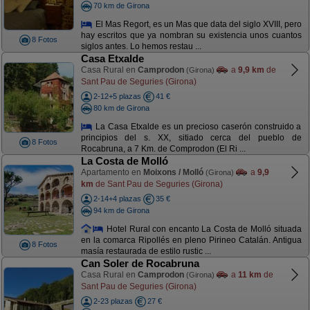
70 km de Girona
El Mas Regort, es un Mas que data del siglo XVIII, pero
hay escritos que ya nombran su existencia unos cuantos
8 Fotos
siglos antes. Lo hemos restau ...
Casa Etxalde
Casa Rural en
Camprodon
a
9,9 km
de
(Girona)
Sant Pau de Seguries (Girona)
2-12+5 plazas
41 €
80 km de Girona
La Casa Etxalde es un precioso caserón construido a
principios del s. XX, sitiado cerca del pueblo de
8 Fotos
Rocabruna, a 7 Km. de Comprodon (El Ri ...
La Costa de Molló
Apartamento en
Moixons / Molló
a
9,9
(Girona)
km
de Sant Pau de Seguries (Girona)
2-14+4 plazas
35 €
94 km de Girona
Hotel Rural con encanto La Costa de Molló situada
en la comarca Ripollés en pleno Pirineo Catalán. Antigua
8 Fotos
masía restaurada de estilo rustic ...
Can Soler de Rocabruna
Casa Rural en
Camprodon
a
11 km
de
(Girona)
Sant Pau de Seguries (Girona)
2-23 plazas
27 €