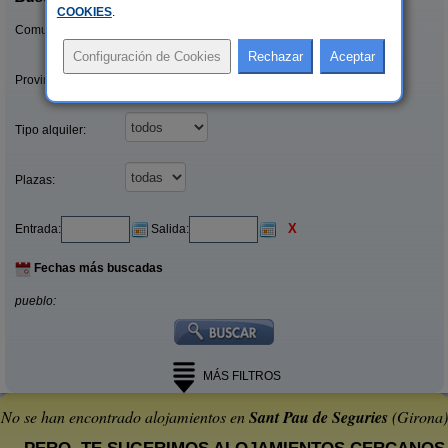
COOKIES
.
Comunidades:
Provincias/Islas:
Tipo alquiler:
Plazas:
X
Entrada:
Salida:
Fechas más buscadas
pueblo:
MÁS FILTROS
No se han encontrado alojamientos en
Sant Pau de Seguries
(Girona)