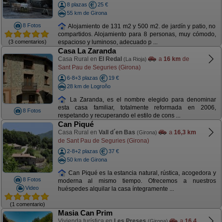
8 plazas
25 €
55 km de Girona
8 Fotos
Alojamiento de 131 m2 y 500 m2. de jardín y patio, no
compartidos. Alojamiento para 8 personas, muy cómodo,
(3 comentarios)
espacioso y luminoso, adecuado p ...
Casa La Zaranda
Casa Rural en
El Redal
a
16 km
de
(La Rioja)
Sant Pau de Seguries (Girona)
6-8+3 plazas
19 €
28 km de Logroño
La Zaranda, es el nombre elegido para denominar
esta casa familiar, totalmente reformada en 2006,
8 Fotos
respetando y recuperando el estilo de cons ...
Can Piqué
Casa Rural en
Vall d´en Bas
a
16,3 km
(Girona)
de Sant Pau de Seguries (Girona)
2-8+2 plazas
37 €
50 km de Girona
Can Piqué es la estancia natural, rústica, acogedora y
8 Fotos
moderna al mismo tiempo. Ofrecemos a nuestros
Video
huéspedes alquilar la casa íntegramente ...
(1 comentario)
Masia Can Prim
Vivienda turística en
Les Preses
a
16,4
(Girona)