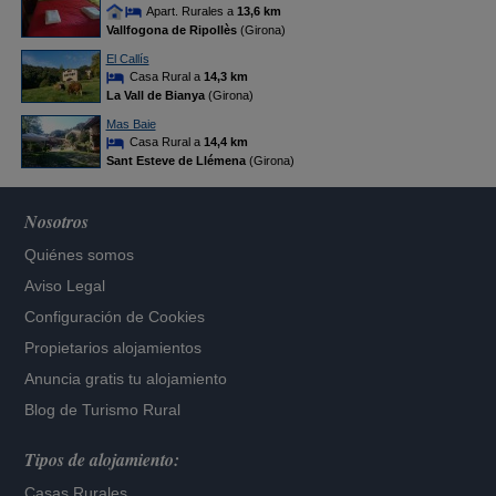
Apart. Rurales a
13,6 km
Vallfogona de Ripollès
(Girona)
El Callís
Casa Rural a
14,3 km
La Vall de Bianya
(Girona)
Mas Baie
Casa Rural a
14,4 km
Sant Esteve de Llémena
(Girona)
Nosotros
Quiénes somos
Aviso Legal
Configuración de Cookies
Propietarios alojamientos
Anuncia gratis tu alojamiento
Blog de Turismo Rural
Tipos de alojamiento:
Casas Rurales