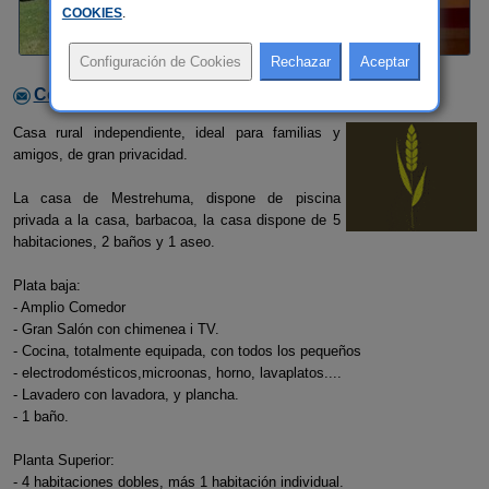
COOKIES
.
Contactar con el alojamiento
Casa rural independiente, ideal para familias y
amigos, de gran privacidad.
La casa de Mestrehuma, dispone de piscina
privada a la casa, barbacoa, la casa dispone de 5
habitaciones, 2 baños y 1 aseo.
Plata baja:
- Amplio Comedor
- Gran Salón con chimenea i TV.
- Cocina, totalmente equipada, con todos los pequeños
- electrodomésticos,microonas, horno, lavaplatos....
- Lavadero con lavadora, y plancha.
- 1 baño.
Planta Superior:
- 4 habitaciones dobles, más 1 habitación individual.