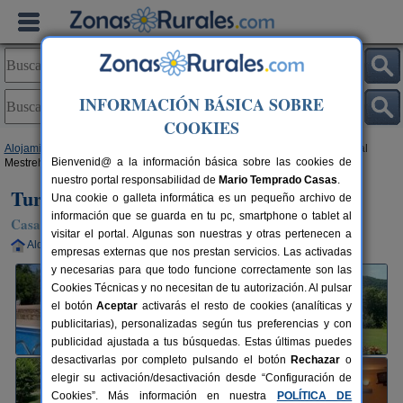
INFORMACIÓN BÁSICA SOBRE
COOKIES
Alojamientos
>
Cataluña
>
Girona
>
Sant Esteve d´en Bas
> Turisme Rural
Bienvenid@ a la información básica sobre las cookies de
Mestrehuma
nuestro portal responsabilidad de
Mario Temprado Casas
.
Turisme Rural Mestrehuma
Una cookie o galleta informática es un pequeño archivo de
información que se guarda en tu pc, smartphone o tablet al
Casa Rural en Sant Esteve d´en Bas (Girona)
visitar el portal. Algunas son nuestras y otras pertenecen a
Alquiler completo
10 plazas
50 km de Girona
empresas externas que nos prestan servicios. Las activadas
y necesarias para que todo funcione correctamente son las
Cookies Técnicas y no necesitan de tu autorización. Al pulsar
el botón
Aceptar
activarás el resto de cookies (analíticas y
publicitarias), personalizadas según tus preferencias y con
publicidad ajustada a tus búsquedas. Estas últimas puedes
desactivarlas por completo pulsando el botón
Rechazar
o
elegir su activación/desactivación desde “Configuración de
Cookies”. Más información en nuestra
POLÍTICA DE