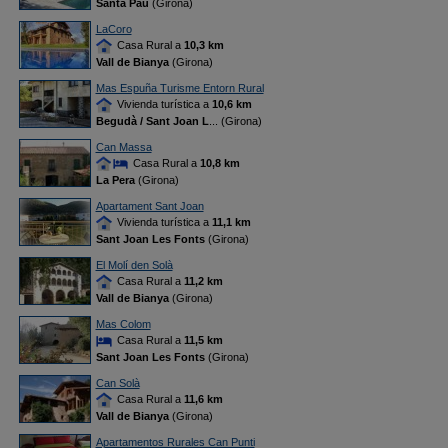
Santa Pau
(Girona)
LaCoro
Casa Rural a
10,3 km
Vall de Bianya
(Girona)
Mas Espuña Turisme Entorn Rural
Vivienda turística a
10,6 km
Begudà / Sant Joan L
... (Girona)
Can Massa
Casa Rural a
10,8 km
La Pera
(Girona)
Apartament Sant Joan
Vivienda turística a
11,1 km
Sant Joan Les Fonts
(Girona)
El Molí den Solà
Casa Rural a
11,2 km
Vall de Bianya
(Girona)
Mas Colom
Casa Rural a
11,5 km
Sant Joan Les Fonts
(Girona)
Can Solà
Casa Rural a
11,6 km
Vall de Bianya
(Girona)
Apartamentos Rurales Can Punti