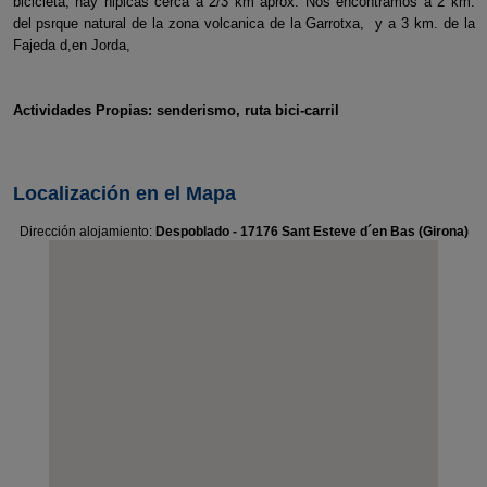
bicicleta, hay hipicas cerca a 2/3 km aprox. Nos encontramos a 2 km.
del psrque natural de la zona volcanica de la Garrotxa, y a 3 km. de la
Fajeda d,en Jorda,
Actividades Propias: senderismo, ruta bici-carril
Localización en el Mapa
Dirección alojamiento:
Despoblado - 17176 Sant Esteve d´en Bas (Girona)