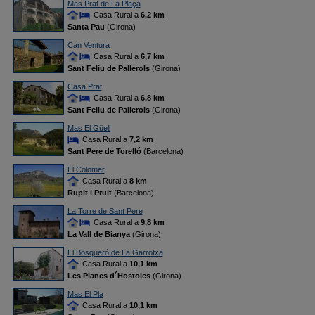
Mas Prat de La Plaça
Casa Rural a
6,2 km
Santa Pau
(Girona)
Can Ventura
Casa Rural a
6,7 km
Sant Feliu de Pallerols
(Girona)
Casa Prat
Casa Rural a
6,8 km
Sant Feliu de Pallerols
(Girona)
Mas El Güell
Casa Rural a
7,2 km
Sant Pere de Torelló
(Barcelona)
El Colomer
Casa Rural a
8 km
Rupit i Pruit
(Barcelona)
La Torre de Sant Pere
Casa Rural a
9,8 km
La Vall de Bianya
(Girona)
El Bosqueró de La Garrotxa
Casa Rural a
10,1 km
Les Planes d´Hostoles
(Girona)
Mas El Pla
Casa Rural a
10,1 km