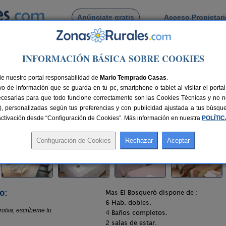
Anúnciate gratis
Acceso Propietar
Busca por pueblo
INFORMACIÓN BÁSICA SOBRE COOKIES
nes d´Hostoles
> El Bosqueró de La Garrotxa
de nuestro portal responsabilidad de
otxa
Mario Temprado Casas
.
o de información que se guarda en tu pc, smartphone o tablet al visitar el port
s (Girona)
ecesarias para que todo funcione correctamente son las Cookies Técnicas y no ne
rias), personalizadas según tus preferencias y con publicidad ajustada a tus búsq
40 km de Girona
Compartir:
sactivación desde “Configuración de Cookies”. Más información en nuestra
POLÍTI
o:
Mas El Bosqueró dispone de :
6 Hab. dobles.
4 Baños completos.
2 salas de estar.