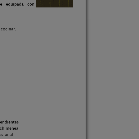
te equipada con
 cocinar.
pendientes
 chimenea
esional