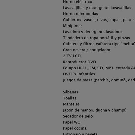
Horno eléctrico
Lavavajillas y detergente lavavajillas
Horno microondas
Cubiertos, vasos, tazas, copas, platos,
Minipimer
Lavadora y detergente lavadora
Tendedero de ropa portátil y pinzas
Cafetera y filtros cafetera tipo "melita
Gran nevera / congelador
2 TV LCD
Reproductor DVD
Equipo Hi-Fi , FM, CD, MP3, entrada 
DVD´s infantiles
Juegos de mesa (parchís, dominó, dado
Sábanas
Toallas
Manteles
Jabón de manos, ducha y champú
Secador de pelo
Papel WC
Papel cocina
Estropajo y bayeta