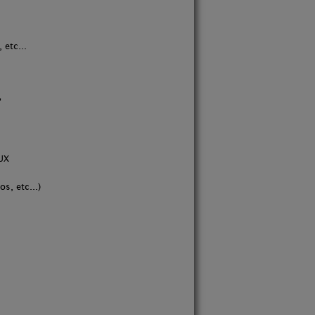
 etc...
"
AUX
s, etc...)