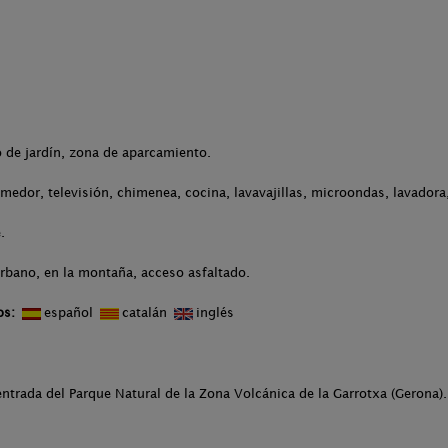
o de jardín, zona de aparcamiento.
medor, televisión, chimenea, cocina, lavavajillas, microondas, lavador
.
urbano, en la montaña, acceso asfaltado.
os:
español
catalán
inglés
entrada del Parque Natural de la Zona Volcánica de la Garrotxa (Gerona