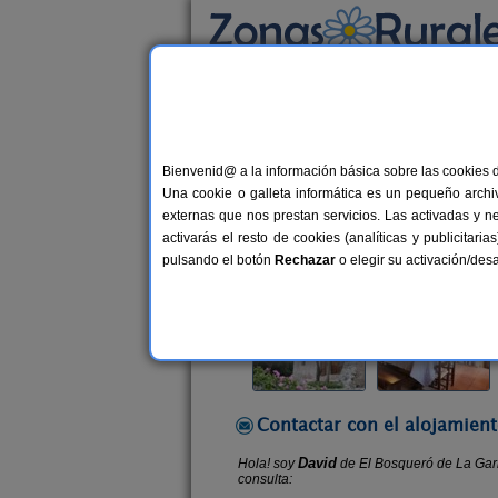
Busca por alojamiento
Alojamientos
>
Cataluña
>
Girona
>
Les Pla
Bienvenid@ a la información básica sobre las cookies 
El Bosqueró de La Garr
Una cookie o galleta informática es un pequeño archiv
Casa Rural en Les Planes d´Hostole
externas que nos prestan servicios. Las activadas y n
activarás el resto de cookies (analíticas y publicita
Alquiler completo
6-14 plazas
pulsando el botón
Rechazar
o elegir su activación/de
Contactar con el alojamient