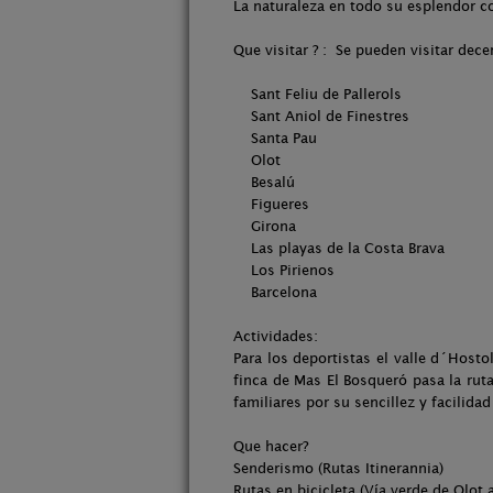
La naturaleza en todo su esplendor co
Que visitar ? : Se pueden visitar dec
Sant Feliu de Pallerols
Sant Aniol de Finestres
Santa Pau
Olot
Besalú
Figueres
Girona
Las playas de la Costa Brava
Los Pirienos
Barcelona
Actividades:
Para los deportistas el valle d´Hosto
finca de Mas El Bosqueró pasa la ruta 
familiares por su sencillez y facilidad
Que hacer?
Senderismo (Rutas Itinerannia)
Rutas en bicicleta (Vía verde de Olot 