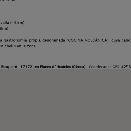
vella (44 km)
36km)
na gastronomía propia denominada “COCINA VOLCÁNICA”, cuya calidad
 Michelin en la zona.
 Bosqueró - 17172 Les Planes d´Hostoles (Girona)
- Coordenadas GPS:
42º 3