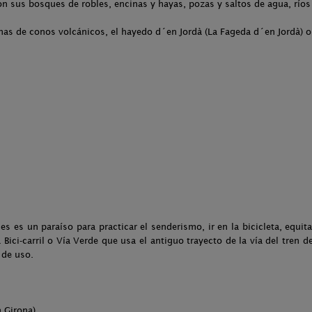
n sus bosques de robles, encinas y hayas, pozas y saltos de agua, ríos 
enas de conos volcánicos, el hayedo d´en Jordà (La Fageda d´en Jordà) 
les es un paraíso para practicar el senderismo, ir en la bicicleta, equi
Bici-carril o Vía Verde que usa el antiguo trayecto de la vía del tren d
 de uso.
a Girona)