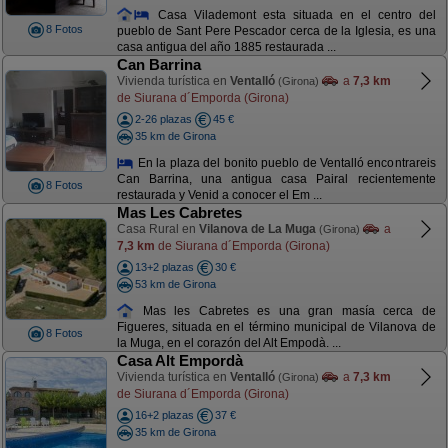
Casa Vilademont esta situada en el centro del
8 Fotos
pueblo de Sant Pere Pescador cerca de la Iglesia, es una
casa antigua del año 1885 restaurada ...
Can Barrina
Vivienda turística en
Ventalló
a
7,3 km
(Girona)
de Siurana d´Emporda (Girona)
2-26 plazas
45 €
35 km de Girona
En la plaza del bonito pueblo de Ventalló encontrareis
Can Barrina, una antigua casa Pairal recientemente
8 Fotos
restaurada y Venid a conocer el Em ...
Mas Les Cabretes
Casa Rural en
Vilanova de La Muga
a
(Girona)
7,3 km
de Siurana d´Emporda (Girona)
13+2 plazas
30 €
53 km de Girona
Mas les Cabretes es una gran masía cerca de
Figueres, situada en el término municipal de Vilanova de
8 Fotos
la Muga, en el corazón del Alt Empodà. ...
Casa Alt Empordà
Vivienda turística en
Ventalló
a
7,3 km
(Girona)
de Siurana d´Emporda (Girona)
16+2 plazas
37 €
35 km de Girona