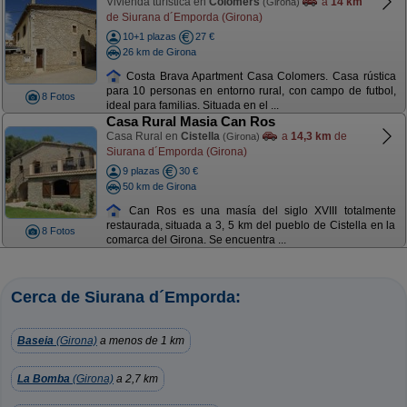
Vivienda turística en
Colomers
a
14 km
(Girona)
de Siurana d´Emporda (Girona)
10+1 plazas
27 €
26 km de Girona
Costa Brava Apartment Casa Colomers. Casa rústica
para 10 personas en entorno rural, con campo de futbol,
8 Fotos
ideal para familias. Situada en el ...
Casa Rural Masia Can Ros
Casa Rural en
Cistella
a
14,3 km
de
(Girona)
Siurana d´Emporda (Girona)
9 plazas
30 €
50 km de Girona
Can Ros es una masía del siglo XVIII totalmente
restaurada, situada a 3, 5 km del pueblo de Cistella en la
8 Fotos
comarca del Girona. Se encuentra ...
Cerca de Siurana d´Emporda:
Baseia
(Girona)
a menos de 1 km
La Bomba
(Girona)
a 2,7 km