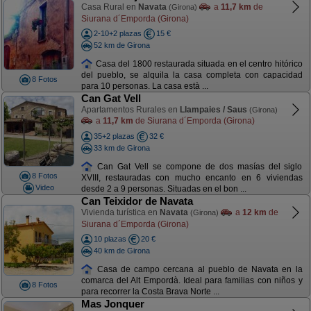
Casa Rural en
Navata
a
11,7 km
de
(Girona)
Siurana d´Emporda (Girona)
2-10+2 plazas
15 €
52 km de Girona
Casa del 1800 restaurada situada en el centro hitórico
del pueblo, se alquila la casa completa con capacidad
8 Fotos
para 10 personas. La casa està ...
Can Gat Vell
Apartamentos Rurales en
Llampaies / Saus
(Girona)
a
11,7 km
de Siurana d´Emporda (Girona)
35+2 plazas
32 €
33 km de Girona
Can Gat Vell se compone de dos masías del siglo
8 Fotos
XVIII, restauradas con mucho encanto en 6 viviendas
Video
desde 2 a 9 personas. Situadas en el bon ...
Can Teixidor de Navata
Vivienda turística en
Navata
a
12 km
de
(Girona)
Siurana d´Emporda (Girona)
10 plazas
20 €
40 km de Girona
Casa de campo cercana al pueblo de Navata en la
comarca del Alt Empordà. Ideal para familias con niños y
8 Fotos
para recorrer la Costa Brava Norte ...
Mas Jonquer