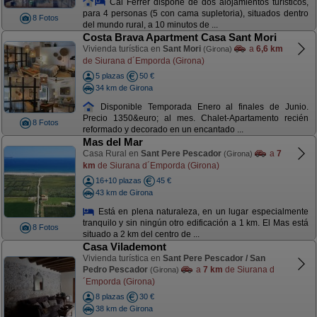
Cal Ferrer dispone de dos alojamientos turísticos,
para 4 personas (5 con cama supletoria), situados dentro
8 Fotos
del mundo rural, a 10 minutos de ...
Costa Brava Apartment Casa Sant Mori
Vivienda turística en
Sant Mori
a
6,6 km
(Girona)
de Siurana d´Emporda (Girona)
5 plazas
50 €
34 km de Girona
Disponible Temporada Enero al finales de Junio.
Precio 1350&euro; al mes. Chalet-Apartamento recién
8 Fotos
reformado y decorado en un encantado ...
Mas del Mar
Casa Rural en
Sant Pere Pescador
a
7
(Girona)
km
de Siurana d´Emporda (Girona)
16+10 plazas
45 €
43 km de Girona
Está en plena naturaleza, en un lugar especialmente
tranquilo y sin ningún otro edificación a 1 km. El Mas está
8 Fotos
situado a 2 km del centro de ...
Casa Vilademont
Vivienda turística en
Sant Pere Pescador / San
Pedro Pescador
a
7 km
de Siurana d
(Girona)
´Emporda (Girona)
8 plazas
30 €
38 km de Girona