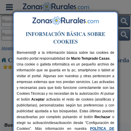
INFORMACIÓN BÁSICA SOBRE
COOKIES
Alojamientos
>
Cataluña
>
Girona
> Siurana d´Emporda
Bienvenid@ a la información básica sobre las cookies de
Casas Rurales cerca de Siurana d´Emporda
nuestro portal responsabilidad de
Mario Temprado Casas
.
Una cookie o galleta informática es un pequeño archivo de
información que se guarda en tu pc, smartphone o tablet al
visitar el portal. Algunas son nuestras y otras pertenecen a
empresas externas que nos prestan servicios. Las activadas
y necesarias para que todo funcione correctamente son las
Cookies Técnicas y no necesitan de tu autorización. Al pulsar
el botón
Aceptar
activarás el resto de cookies (analíticas y
publicitarias), personalizadas según tus preferencias y con
Casa Rural La Cabanya
rs.
2-6 pers.
 €
47 €
publicidad ajustada a tus búsquedas. Estas últimas puedes
Mata (Girona)
desde
desactivarlas por completo pulsando el botón
Rechazar
o
elegir su activación/desactivación desde “Configuración de
Buscar
Cookies”. Más información en nuestra
POLÍTICA DE