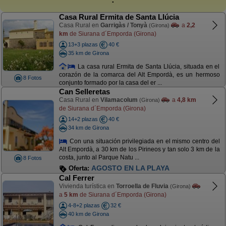
Casa Rural Ermita de Santa Llúcia
Casa Rural en
Garrigàs / Tonyà
a
2,2
(Girona)
km
de Siurana d´Emporda (Girona)
13+3 plazas
40 €
35 km de Girona
La casa rural Ermita de Santa Llúcia, situada en el
corazón de la comarca del Alt Empordà, es un hermoso
8 Fotos
conjunto formado por la casa del er ...
Can Selleretas
Casa Rural en
Vilamacolum
a
4,8 km
(Girona)
de Siurana d´Emporda (Girona)
14+2 plazas
40 €
34 km de Girona
Con una situación privilegiada en el mismo centro del
Alt Empordà, a 30 km de los Pirineos y tan solo 3 km de la
costa, junto al Parque Natu ...
8 Fotos
AGOSTO EN LA PLAYA
Oferta:
Cal Ferrer
Vivienda turística en
Torroella de Fluvia
(Girona)
a
5 km
de Siurana d´Emporda (Girona)
4-8+2 plazas
32 €
40 km de Girona