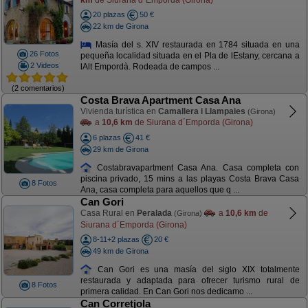
20 plazas
50 €
22 km de Girona
Masía del s. XIV restaurada en 1784 situada en una
26 Fotos
pequeña localidad situada en el Pla de lEstany, cercana a
2 Videos
lAlt Empordà. Rodeada de campos ...
(2 comentarios)
Costa Brava Apartment Casa Ana
Vivienda turística en
Camallera i Llampaies
(Girona)
a
10,6 km
de Siurana d´Emporda (Girona)
6 plazas
41 €
29 km de Girona
Costabravapartment Casa Ana. Casa completa con
piscina privado, 15 mins a las playas Costa Brava Casa
8 Fotos
Ana, casa completa para aquellos que q ...
Can Gori
Casa Rural en
Peralada
a
10,6 km
de
(Girona)
Siurana d´Emporda (Girona)
8-11+2 plazas
20 €
49 km de Girona
Can Gori es una masía del siglo XIX totalmente
restaurada y adaptada para ofrecer turismo rural de
8 Fotos
primera calidad. En Can Gori nos dedicamo ...
Can Corretjola