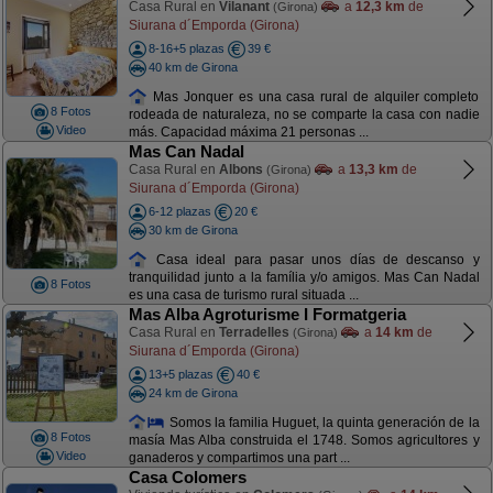
Casa Rural en
Vilanant
a
12,3 km
de
(Girona)
Siurana d´Emporda (Girona)
8-16+5 plazas
39 €
40 km de Girona
Mas Jonquer es una casa rural de alquiler completo
8 Fotos
rodeada de naturaleza, no se comparte la casa con nadie
Video
más. Capacidad máxima 21 personas ...
Mas Can Nadal
Casa Rural en
Albons
a
13,3 km
de
(Girona)
Siurana d´Emporda (Girona)
6-12 plazas
20 €
30 km de Girona
Casa ideal para pasar unos días de descanso y
tranquilidad junto a la família y/o amigos. Mas Can Nadal
8 Fotos
es una casa de turismo rural situada ...
Mas Alba Agroturisme I Formatgeria
Casa Rural en
Terradelles
a
14 km
de
(Girona)
Siurana d´Emporda (Girona)
13+5 plazas
40 €
24 km de Girona
Somos la familia Huguet, la quinta generación de la
8 Fotos
masía Mas Alba construida el 1748. Somos agricultores y
Video
ganaderos y compartimos una part ...
Casa Colomers