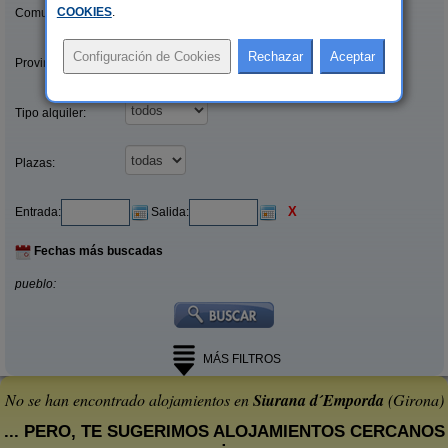
COOKIES
.
Comunidades:
Provincias/Islas:
Tipo alquiler:
Plazas:
X
Entrada:
Salida:
Fechas más buscadas
pueblo:
MÁS FILTROS
No se han encontrado alojamientos en
Siurana d´Emporda
(Girona)
... PERO, TE SUGERIMOS ALOJAMIENTOS CERCANOS
: