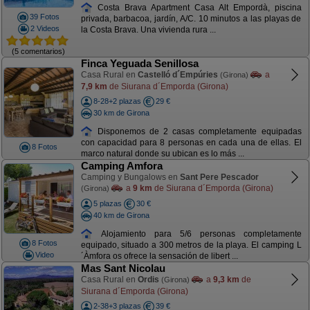
Costa Brava Apartment Casa Alt Empordà, piscina
39 Fotos
privada, barbacoa, jardín, A/C. 10 minutos a las playas de
2 Videos
la Costa Brava. Una vivienda rura ...
(5 comentarios)
Finca Yeguada Senillosa
Casa Rural en
Castelló d´Empúries
a
(Girona)
7,9 km
de Siurana d´Emporda (Girona)
8-28+2 plazas
29 €
30 km de Girona
Disponemos de 2 casas completamente equipadas
con capacidad para 8 personas en cada una de ellas. El
8 Fotos
marco natural donde su ubican es lo más ...
Camping Amfora
Camping y Bungalows en
Sant Pere Pescador
a
9 km
de Siurana d´Emporda (Girona)
(Girona)
5 plazas
30 €
40 km de Girona
Alojamiento para 5/6 personas completamente
8 Fotos
equipado, situado a 300 metros de la playa. El camping L
Video
´Àmfora os ofrece la sensación de libert ...
Mas Sant Nicolau
Casa Rural en
Ordis
a
9,3 km
de
(Girona)
Siurana d´Emporda (Girona)
2-38+3 plazas
39 €