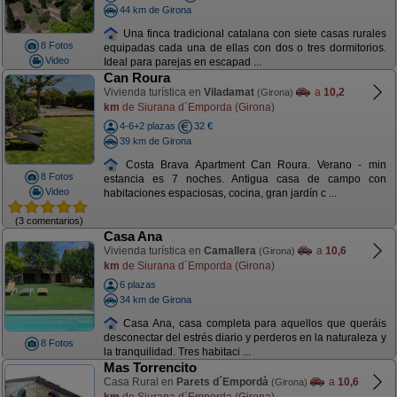
44 km de Girona
Una finca tradicional catalana con siete casas rurales
8 Fotos
equipadas cada una de ellas con dos o tres dormitorios.
Video
Ideal para parejas en escapad ...
Can Roura
Vivienda turística en
Viladamat
a
10,2
(Girona)
km
de Siurana d´Emporda (Girona)
4-6+2 plazas
32 €
39 km de Girona
Costa Brava Apartment Can Roura. Verano - min
8 Fotos
estancia es 7 noches. Antigua casa de campo con
Video
habitaciones espaciosas, cocina, gran jardín c ...
(3 comentarios)
Casa Ana
Vivienda turística en
Camallera
a
10,6
(Girona)
km
de Siurana d´Emporda (Girona)
6 plazas
34 km de Girona
Casa Ana, casa completa para aquellos que queráis
desconectar del estrés diario y perderos en la naturaleza y
8 Fotos
la tranquilidad. Tres habitaci ...
Mas Torrencito
Casa Rural en
Parets d´Empordà
a
10,6
(Girona)
km
de Siurana d´Emporda (Girona)