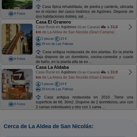
Casa típica rehabilitada, de piedra y cantería, ubicada
en el núcleo del casco histórico de Agüimes. Dispone de
8 Fotos
dos habitaciones dobles, sal ...
Casa El Granero
Casa Rural en
Agüimes
a
33,8
(Gran Canaria)
km
de La Aldea de San Nicolás (Gran Canaria)
2 plazas
23 €
29 km de Las Palmas
Casa antigua restaurada de dos plantas. En la planta
baja dispone de un dormitorio, cocina-comedor y cuarto
8 Fotos
de baño, en la planta alta se en ...
Casa La Aldaba
Casa Rural en
Agüimes
a
33,9
(Gran Canaria)
km
de La Aldea de San Nicolás (Gran Canaria)
3 plazas
24 €
29 km de Las Palmas
Casa antigua restaurada en 2010. Tiene una
superficie de 68. 30m2. Dispone de 2 dormitorios, uno con
8 Fotos
2 camas individuales y otro con 1 cama ...
Cerca de La Aldea de San Nicolás: