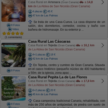
Casa Rural en
Artenara
a
14,8
(Gran Canaria)
km
de La Aldea de San Nicolás (Gran Canaria)
4 plazas
45 €
47 km de Las Palmas
Se trata de una Casa-Cueva. La casa dispone de un
8 Fotos
salón, dos dormitorios, comedor, cocina y baño con
Video
bañera de hidromasaje. En su exterior p ...
(1 comentario)
Casa Rural Las Cáscaras
Casa Rural en
Tejeda
a
16,1 km
(Gran Canaria)
de La Aldea de San Nicolás (Gran Canaria)
4+1 plazas
18 €
42 km de Las Palmas
En Tejeda, centro y cumbre de Gran Canaria. Situada
en el casco histórico (pequeño núcleo de 400 habitantes)
8 Fotos
a 50m. de la iglesia, zona apac ...
Casa Rural Pepita La de Las Flores
Casa Rural en
Tejeda
a
17,8 km
(Gran Canaria)
de La Aldea de San Nicolás (Gran Canaria)
6+2 plazas
20 €
45 km de Las Palmas
Casa campesina tradicional Canaria, rehabilitada, con
8 Fotos
más de 250 años de antigüedad, de piedra con suelo de
Video