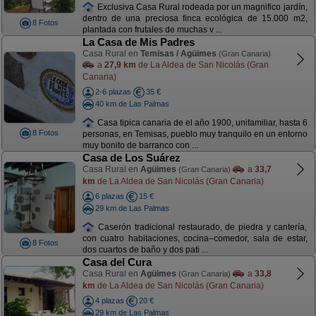
Exclusiva Casa Rural rodeada por un magnifico jardín,
dentro de una preciosa finca ecológica de 15.000 m2,
8 Fotos
plantada con frutales de muchas v ...
La Casa de Mis Padres
Casa Rural en
Temisas / Agüimes
(Gran Canaria)
a
27,9 km
de La Aldea de San Nicolás (Gran
Canaria)
2-6 plazas
35 €
40 km de Las Palmas
Casa tipica canaria de el año 1900, unifamiliar, hasta 6
8 Fotos
personas, en Temisas, pueblo muy tranquilo en un entorno
muy bonito de barranco con ...
Casa de Los Suárez
Casa Rural en
Agüimes
a
33,7
(Gran Canaria)
km
de La Aldea de San Nicolás (Gran Canaria)
6 plazas
15 €
29 km de Las Palmas
Caserón tradicional restaurado, de piedra y cantería,
con cuatro habitaciones, cocina–comedor, sala de estar,
8 Fotos
dos cuartos de baño y dos pati ...
Casa del Cura
Casa Rural en
Agüimes
a
33,8
(Gran Canaria)
km
de La Aldea de San Nicolás (Gran Canaria)
4 plazas
20 €
29 km de Las Palmas