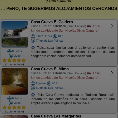
(Gran Canaria)
... PERO, TE SUGERIMOS ALOJAMIENTOS CERCANOS
:
Casa Cueva El Caidero
Casa Rural en
Artenara
a
13,8
(Gran Canaria)
km
de La Aldea de San Nicolás (Gran Canaria)
2-6+2 plazas
40 €
47 km de Las Palmas
Típica casa familiar con el patio en el centro y las
8 Fotos
habitaciones alrededor del mismo. Dispone de una
Video
acogedora cocina-comedor dotada de tod ...
(1 comentario)
Casa Cueva El Mimo
Casa Rural en
Artenara
a
14,8
(Gran Canaria)
km
de La Aldea de San Nicolás (Gran Canaria)
4 plazas
40 €
51 km de Las Palmas
Esta Casa-Cueva dedicada al Turismo Rural está
8 Fotos
labrada en las entrañas de la tierra. Dispone de una
Video
amplia estancia que engloba la cocina- s ...
(1 comentario)
Casa Cueva Las Margaritas