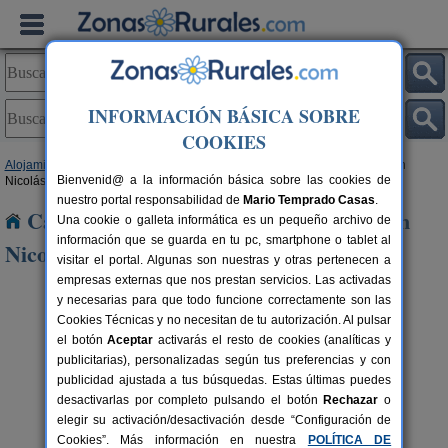
INFORMACIÓN BÁSICA SOBRE
COOKIES
Alojamientos
>
Canarias
>
Las Palmas
>
Gran Canaria
> La Aldea de San
Bienvenid@ a la información básica sobre las cookies de
Nicolás
nuestro portal responsabilidad de
Mario Temprado Casas
.
Casas Rurales cerca de La Aldea de San
Una cookie o galleta informática es un pequeño archivo de
información que se guarda en tu pc, smartphone o tablet al
Nicolás
visitar el portal. Algunas son nuestras y otras pertenecen a
empresas externas que nos prestan servicios. Las activadas
y necesarias para que todo funcione correctamente son las
Cookies Técnicas y no necesitan de tu autorización. Al pulsar
el botón
Aceptar
activarás el resto de cookies (analíticas y
publicitarias), personalizadas según tus preferencias y con
publicidad ajustada a tus búsquedas. Estas últimas puedes
Casa de Los Suárez
rs.
6 pers.
desactivarlas por completo pulsando el botón
Rechazar
o
 €
15 €
Aguimes (Gran Canaria)
desde
elegir su activación/desactivación desde “Configuración de
Cookies”. Más información en nuestra
POLÍTICA DE