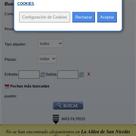
Buscar
COOKIES
.
Comunidades:
Provincias/Islas:
Tipo alquiler:
Plazas:
X
Entrada:
Salida:
Fechas más buscadas
pueblo:
MÁS FILTROS
No se han encontrado alojamientos en
La Aldea de San Nicolás