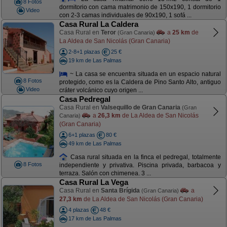
8 Fotos
dormitorio con cama matrimonio de 150x190, 1 dormitorio
Video
con 2-3 camas individuales de 90x190, 1 sofá ...
Casa Rural La Caldera
Casa Rural en
Teror
a
25 km
de
(Gran Canaria)
La Aldea de San Nicolás (Gran Canaria)
2-8+1 plazas
25 €
19 km de Las Palmas
~ La casa se encuentra situada en un espacio natural
8 Fotos
protegido, como es la Caldera de Pino Santo Alto, antiguo
Video
cráter volcánico cuyo origen ...
Casa Pedregal
Casa Rural en
Valsequillo de Gran Canaria
(Gran
a
26,3 km
de La Aldea de San Nicolás
Canaria)
(Gran Canaria)
6+1 plazas
80 €
49 km de Las Palmas
Casa rural situada en la finca el pedregal, totalmente
8 Fotos
independiente y privativa. Piscina privada, barbacoa y
terraza. Salón con chimenea. 3 ...
Casa Rural La Vega
Casa Rural en
Santa Brígida
a
(Gran Canaria)
27,3 km
de La Aldea de San Nicolás (Gran Canaria)
4 plazas
48 €
17 km de Las Palmas