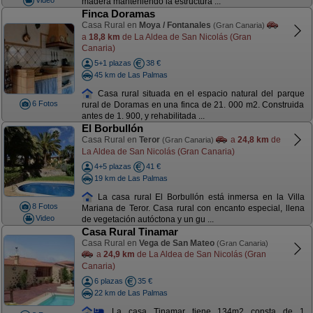
madera manteniendo la estructura ...
Finca Doramas
Casa Rural en
Moya / Fontanales
(Gran Canaria)
a
18,8 km
de La Aldea de San Nicolás (Gran
Canaria)
5+1 plazas
38 €
45 km de Las Palmas
Casa rural situada en el espacio natural del parque
6 Fotos
rural de Doramas en una finca de 21. 000 m2. Construida
antes de 1. 900, y rehabilitada ...
El Borbullón
Casa Rural en
Teror
a
24,8 km
de
(Gran Canaria)
La Aldea de San Nicolás (Gran Canaria)
4+5 plazas
41 €
19 km de Las Palmas
La casa rural El Borbullón está inmersa en la Villa
8 Fotos
Mariana de Teror. Casa rural con encanto especial, llena
Video
de vegetación autóctona y un gu ...
Casa Rural Tinamar
Casa Rural en
Vega de San Mateo
(Gran Canaria)
a
24,9 km
de La Aldea de San Nicolás (Gran
Canaria)
6 plazas
35 €
22 km de Las Palmas
La casa Tinamar tiene 134m2 consta de 1