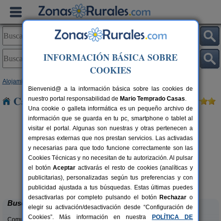
INFORMACIÓN BÁSICA SOBRE
COOKIES
Alojamientos
>
Canarias
>
Las Palmas
>
Gran Canaria
> La Culata
Bienvenid@ a la información básica sobre las cookies de
Casas Rurales cerca de La Culata
nuestro portal responsabilidad de
Mario Temprado Casas
.
Una cookie o galleta informática es un pequeño archivo de
información que se guarda en tu pc, smartphone o tablet al
visitar el portal. Algunas son nuestras y otras pertenecen a
empresas externas que nos prestan servicios. Las activadas
y necesarias para que todo funcione correctamente son las
Cookies Técnicas y no necesitan de tu autorización. Al pulsar
el botón
Aceptar
activarás el resto de cookies (analíticas y
Casa El Granero
rs.
2 pers.
publicitarias), personalizadas según tus preferencias y con
 €
23 €
Aguimes (Gran Canaria)
desde
publicidad ajustada a tus búsquedas. Estas últimas puedes
desactivarlas por completo pulsando el botón
Rechazar
o
Buscar
elegir su activación/desactivación desde “Configuración de
Cookies”. Más información en nuestra
POLÍTICA DE
Comunidades: