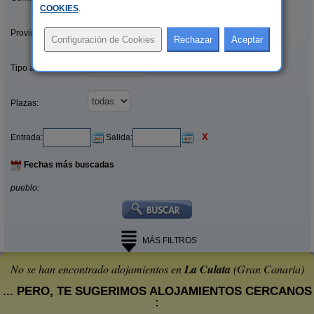
COOKIES
.
Provincias/Islas:
Tipo alquiler:
Plazas:
X
Entrada:
Salida:
Fechas más buscadas
pueblo:
MÁS FILTROS
No se han encontrado alojamientos en
La Culata
(Gran Canaria)
... PERO, TE SUGERIMOS ALOJAMIENTOS CERCANOS
: