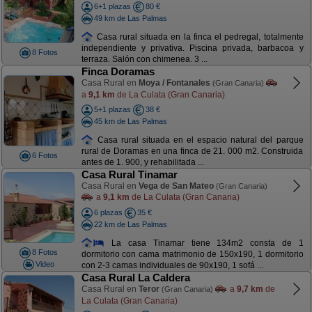
6+1 plazas
80 €
49 km de Las Palmas
Casa rural situada en la finca el pedregal, totalmente
independiente y privativa. Piscina privada, barbacoa y
8 Fotos
terraza. Salón con chimenea. 3 ...
Finca Doramas
Casa Rural en
Moya / Fontanales
(Gran Canaria)
a
9,1 km
de La Culata (Gran Canaria)
5+1 plazas
38 €
45 km de Las Palmas
Casa rural situada en el espacio natural del parque
rural de Doramas en una finca de 21. 000 m2. Construida
6 Fotos
antes de 1. 900, y rehabilitada ...
Casa Rural Tinamar
Casa Rural en
Vega de San Mateo
(Gran Canaria)
a
9,1 km
de La Culata (Gran Canaria)
6 plazas
35 €
22 km de Las Palmas
La casa Tinamar tiene 134m2 consta de 1
8 Fotos
dormitorio con cama matrimonio de 150x190, 1 dormitorio
Video
con 2-3 camas individuales de 90x190, 1 sofá ...
Casa Rural La Caldera
Casa Rural en
Teror
a
9,7 km
de
(Gran Canaria)
La Culata (Gran Canaria)