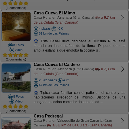
(1 comentario)
Casa Cueva El Mimo
Casa Rural en
Artenara
a
6,7 km
(Gran Canaria)
de La Culata (Gran Canaria)
4 plazas
40 €
51 km de Las Palmas
Esta Casa-Cueva dedicada al Turismo Rural está
8 Fotos
labrada en las entrañas de la tierra. Dispone de una
Video
amplia estancia que engloba la cocina- s ...
(1 comentario)
Casa Cueva El Caidero
Casa Rural en
Artenara
a
7,3 km
(Gran Canaria)
de La Culata (Gran Canaria)
2-6+2 plazas
40 €
47 km de Las Palmas
Típica casa familiar con el patio en el centro y las
8 Fotos
habitaciones alrededor del mismo. Dispone de una
Video
acogedora cocina-comedor dotada de tod ...
(1 comentario)
Casa Pedregal
Casa Rural en
Valsequillo de Gran Canaria
(Gran
a
8,8 km
de La Culata (Gran Canaria)
Canaria)