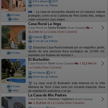
2-8+1 plazas
25 €
19 km de Las Palmas
~ La casa se encuentra situada en un espacio natural
8 Fotos
protegido, como es la Caldera de Pino Santo Alto, antiguo
Video
cráter volcánico cuyo origen ...
Casa Rural La Vega
Casa Rural en
Santa Brígida
a
(Gran Canaria)
11,1 km
de La Culata (Gran Canaria)
4 plazas
48 €
17 km de Las Palmas
Exclusiva Casa Rural rodeada por un magnifico jardín,
dentro de una preciosa finca ecológica de 15.000 m2,
8 Fotos
plantada con frutales de muchas v ...
El Borbullón
Casa Rural en
Teror
a
11,2 km
de
(Gran Canaria)
La Culata (Gran Canaria)
4+5 plazas
41 €
19 km de Las Palmas
La casa rural El Borbullón está inmersa en la Villa
8 Fotos
Mariana de Teror. Casa rural con encanto especial, llena
Video
de vegetación autóctona y un gu ...
La Casa de Mis Padres
Casa Rural en
Temisas / Agüimes
(Gran Canaria)
a
11,8 km
de La Culata (Gran Canaria)