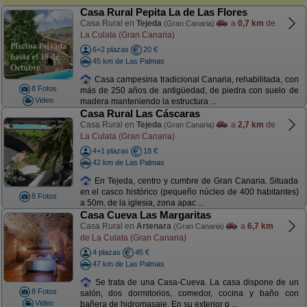
Casa Rural Pepita La de Las Flores
Casa Rural en
Tejeda
a
0,7 km
de
(Gran Canaria)
La Culata (Gran Canaria)
6+2 plazas
20 €
45 km de Las Palmas
Casa campesina tradicional Canaria, rehabilitada, con
8 Fotos
más de 250 años de antigüedad, de piedra con suelo de
Video
madera manteniendo la estructura ...
Casa Rural Las Cáscaras
Casa Rural en
Tejeda
a
2,7 km
de
(Gran Canaria)
La Culata (Gran Canaria)
4+1 plazas
18 €
42 km de Las Palmas
En Tejeda, centro y cumbre de Gran Canaria. Situada
en el casco histórico (pequeño núcleo de 400 habitantes)
8 Fotos
a 50m. de la iglesia, zona apac ...
Casa Cueva Las Margaritas
Casa Rural en
Artenara
a
6,7 km
(Gran Canaria)
de La Culata (Gran Canaria)
4 plazas
45 €
47 km de Las Palmas
Se trata de una Casa-Cueva. La casa dispone de un
8 Fotos
salón, dos dormitorios, comedor, cocina y baño con
Video
bañera de hidromasaje. En su exterior p ...