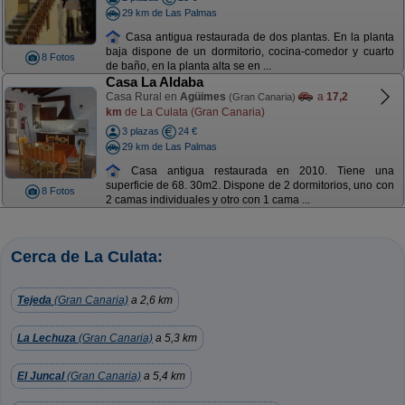
29 km de Las Palmas
Casa antigua restaurada de dos plantas. En la planta
baja dispone de un dormitorio, cocina-comedor y cuarto
8 Fotos
de baño, en la planta alta se en ...
Casa La Aldaba
Casa Rural en
Agüimes
a
17,2
(Gran Canaria)
km
de La Culata (Gran Canaria)
3 plazas
24 €
29 km de Las Palmas
Casa antigua restaurada en 2010. Tiene una
superficie de 68. 30m2. Dispone de 2 dormitorios, uno con
8 Fotos
2 camas individuales y otro con 1 cama ...
Cerca de La Culata:
Tejeda
(Gran Canaria)
a 2,6 km
La Lechuza
(Gran Canaria)
a 5,3 km
El Juncal
(Gran Canaria)
a 5,4 km