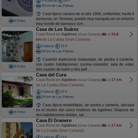
2-6 plazas
35 €
40 km de Las Palmas
Casa tipica canaria de el año 1900, unifamiliar, hasta 6
personas, en Temisas, pueblo muy tranquilo en un entorno
8 Fotos
muy bonito de barranco con ...
Casa de Los Suárez
Casa Rural en
Agüimes
a
16,8
(Gran Canaria)
km
de La Culata (Gran Canaria)
6 plazas
15 €
29 km de Las Palmas
Caserón tradicional restaurado, de piedra y cantería,
con cuatro habitaciones, cocina–comedor, sala de estar,
8 Fotos
dos cuartos de baño y dos pati ...
Casa del Cura
Casa Rural en
Agüimes
a
17 km
(Gran Canaria)
de La Culata (Gran Canaria)
4 plazas
20 €
29 km de Las Palmas
Casa típica rehabilitada, de piedra y cantería, ubicada
en el núcleo del casco histórico de Agüimes. Dispone de
8 Fotos
dos habitaciones dobles, sal ...
Casa El Granero
Casa Rural en
Agüimes
a
17 km
(Gran Canaria)
de La Culata (Gran Canaria)
2 plazas
23 €